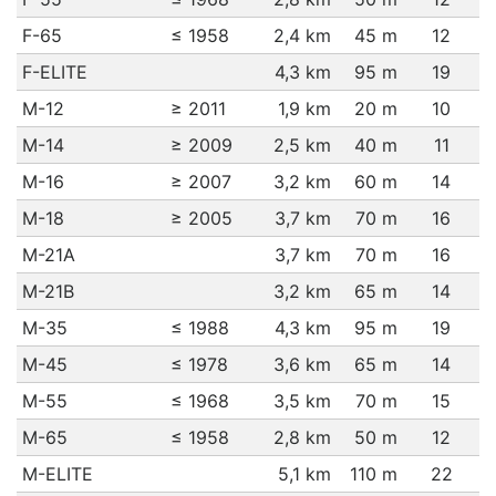
F-65
≤ 1958
2,4 km
45 m
12
F-ELITE
4,3 km
95 m
19
M-12
≥ 2011
1,9 km
20 m
10
M-14
≥ 2009
2,5 km
40 m
11
M-16
≥ 2007
3,2 km
60 m
14
M-18
≥ 2005
3,7 km
70 m
16
M-21A
3,7 km
70 m
16
M-21B
3,2 km
65 m
14
M-35
≤ 1988
4,3 km
95 m
19
M-45
≤ 1978
3,6 km
65 m
14
M-55
≤ 1968
3,5 km
70 m
15
M-65
≤ 1958
2,8 km
50 m
12
M-ELITE
5,1 km
110 m
22