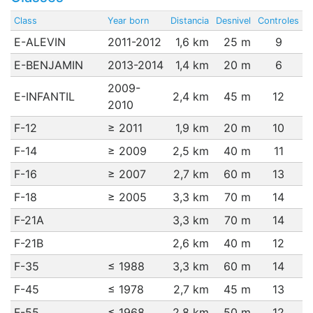
Class
Year born
Distancia
Desnivel
Controles
E-ALEVIN
2011-2012
1,6 km
25 m
9
E-BENJAMIN
2013-2014
1,4 km
20 m
6
2009-
E-INFANTIL
2,4 km
45 m
12
2010
F-12
≥ 2011
1,9 km
20 m
10
F-14
≥ 2009
2,5 km
40 m
11
F-16
≥ 2007
2,7 km
60 m
13
F-18
≥ 2005
3,3 km
70 m
14
F-21A
3,3 km
70 m
14
F-21B
2,6 km
40 m
12
F-35
≤ 1988
3,3 km
60 m
14
F-45
≤ 1978
2,7 km
45 m
13
F-55
≤ 1968
2,8 km
50 m
12