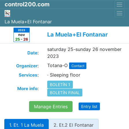
control200.com
La Muela+El Fontanar
2023
La Muela+El Fontanar
nov
25
-
26
saturday 25-sunday 26 november
:
Date
2023
Totana-O
:
Organizer
Contact
:
· Sleeping floor
Services
BOLETÍN 1
:
More info
BOLETÍN FINAL
Manage Entries
Entry list
1. Et. 1 La Muela
2. Et.2 El Fontanar