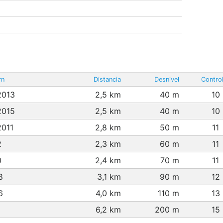
rn
Distancia
Desnivel
Contro
2013
2,5 km
40 m
10
2015
2,5 km
40 m
10
2011
2,8 km
50 m
11
2
2,3 km
60 m
11
0
2,4 km
70 m
11
8
3,1 km
90 m
12
6
4,0 km
110 m
13
6,2 km
200 m
15