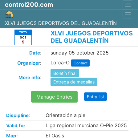
control200.com
XLVI JUEGOS DEPORTIVOS DEL GUADALENTÍN
XLVI JUEGOS DEPORTIVOS
2025
oct
DEL GUADALENTÍN
5
:
sunday 05 october 2025
Date
Lorca-O
:
Organizer
Contact
Boletín final
:
More info
Entrega de medallas
Manage Entries
Entry list
:
Orientación a pie
Discipline
:
Liga regional murciana O-Pie 2025
Valid for
El Oasis
Map: