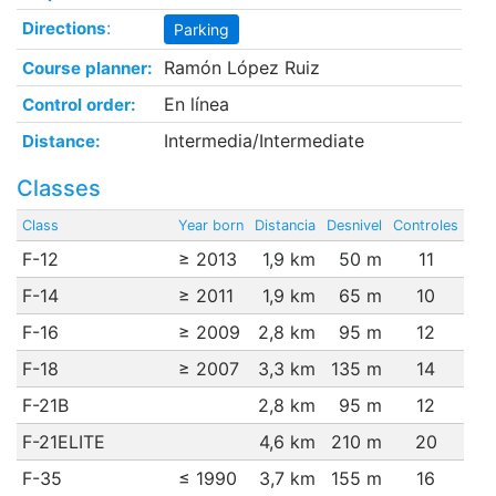
:
Directions
Parking
Ramón López Ruiz
Course planner:
En línea
Control order:
Intermedia/Intermediate
Distance:
Classes
Class
Year born
Distancia
Desnivel
Controles
F-12
≥ 2013
1,9 km
50 m
11
F-14
≥ 2011
1,9 km
65 m
10
F-16
≥ 2009
2,8 km
95 m
12
F-18
≥ 2007
3,3 km
135 m
14
F-21B
2,8 km
95 m
12
F-21ELITE
4,6 km
210 m
20
F-35
≤ 1990
3,7 km
155 m
16