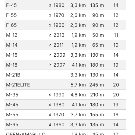
F-45
≤ 1980
3,3 km
135 m
14
F-55
≤ 1970
2,6 km
90 m
12
F-65
≤ 1960
2,6 km
90 m
12
M-12
≥ 2013
1,9 km
50 m
11
M-14
≥ 2011
1,9 km
65 m
10
M-16
≥ 2009
3,3 km
130 m
14
M-18
≥ 2007
4,1 km
180 m
19
M-21B
3,3 km
130 m
14
M-21ELITE
5,7 km
245 m
20
M-35
≤ 1990
4,6 km
210 m
20
M-45
≤ 1980
4,1 km
180 m
19
M-55
≤ 1970
3,7 km
155 m
16
M-65
≤ 1960
3,3 km
135 m
14
OPEN-AMARILLO
1,9 km
45 m
10