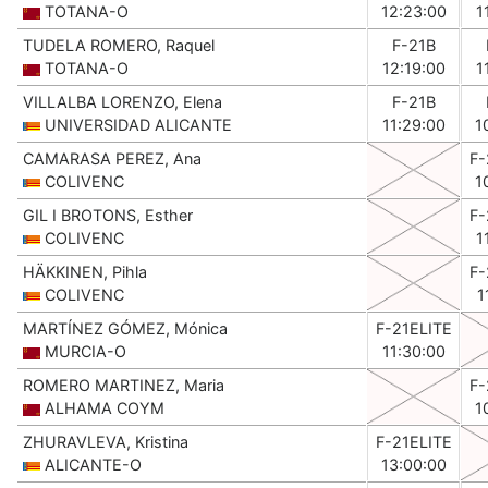
TOTANA-O
12:23:00
1
TUDELA ROMERO, Raquel
F-21B
TOTANA-O
12:19:00
1
VILLALBA LORENZO, Elena
F-21B
UNIVERSIDAD ALICANTE
11:29:00
1
CAMARASA PEREZ, Ana
F-
COLIVENC
1
GIL I BROTONS, Esther
F-
COLIVENC
1
HÄKKINEN, Pihla
F-
COLIVENC
1
MARTÍNEZ GÓMEZ, Mónica
F-21ELITE
MURCIA-O
11:30:00
ROMERO MARTINEZ, Maria
F-
ALHAMA COYM
1
ZHURAVLEVA, Kristina
F-21ELITE
ALICANTE-O
13:00:00