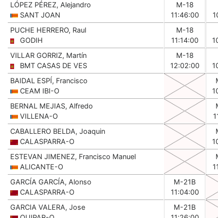
LÓPEZ PÉREZ, Alejandro
M-18
SANT JOAN
11:46:00
1
PUCHE HERRERO, Raul
M-18
GODIH
11:14:00
1
VILLAR GORRIZ, Martín
M-18
BMT CASAS DE VES
12:02:00
1
BAIDAL ESPÍ, Francisco
CEAM IBI-O
1
BERNAL MEJIAS, Alfredo
VILLENA-O
1
CABALLERO BELDA, Joaquin
CALASPARRA-O
1
ESTEVAN JIMENEZ, Francisco Manuel
ALICANTE-O
1
GARCÍA GARCÍA, Alonso
M-21B
CALASPARRA-O
11:04:00
GARCIA VALERA, Jose
M-21B
QUIPAR-O
11:26:00