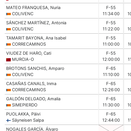
MATEO FRANQUESA, Nuria
F-55
COLIVENC
11:34:00
1
SÁNCHEZ MARTÍNEZ, Antonia
F-55
COLIVENC
11:22:00
1
TAMARIT BAYONA, Ana Isabel
F-55
CORRECAMINOS
11:00:00
1
VIUDEZ DE HARO, Cati
F-55
MURCIA-O
12:00:00
1
BROTONS SANCHIS, Amparo
F-65
COLIVENC
11:10:00
1
CASAÑAS CANALS, Inma
F-65
CORRECAMINOS
12:26:00
1
GALDÓN DELGADO, Amalia
F-65
SIMEPIERDO
11:30:00
1
PUOLAKKA, Päivi
F-65
Säyneisen Salpa
12:44:00
1
NOGALES GARCÍA, Álvaro