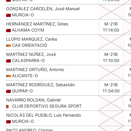
GONZÁLEZ CARCELÉN, José Manuel
MURCIA-O
1
HERNÁNDEZ MARTÍNEZ, Gines
M-21B
ALHAMA COYM
11:14:00
LLOPIS MARQUEZ, Carles
CAX ORIENTACIÓ
1
MARTÍNEZ NÚÑEZ, José
M-21B
CALASPARRA-O
11:10:00
MARTINEZ ORTUÑO, Antonio
ALICANTE-O
1
MARTÍNEZ RODRÍGUEZ, Sebastián
M-21B
QUIPAR-O
11:34:00
NAVARRO ROLDAN, Gabriel
CLUB DEPORTIVO SEGURA SPORT
1
NICOLÁS DEL PUEBLO, Luis Fernando
MURCIA-O
1
PACO ANDREO, Cristian