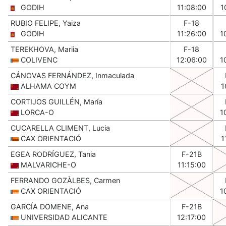
GODIH
11:08:00
1
RUBIO FELIPE, Yaiza
F-18
GODIH
11:26:00
1
TEREKHOVA, Mariia
F-18
COLIVENC
12:06:00
1
CÁNOVAS FERNÁNDEZ, Inmaculada
ALHAMA COYM
1
CORTIJOS GUILLÉN, María
LORCA-O
1
CUCARELLA CLIMENT, Lucia
CAX ORIENTACIÓ
1
EGEA RODRÍGUEZ, Tania
F-21B
MALVARICHE-O
11:15:00
FERRANDO GOZÀLBES, Carmen
CAX ORIENTACIÓ
1
GARCÍA DOMENE, Ana
F-21B
UNIVERSIDAD ALICANTE
12:17:00