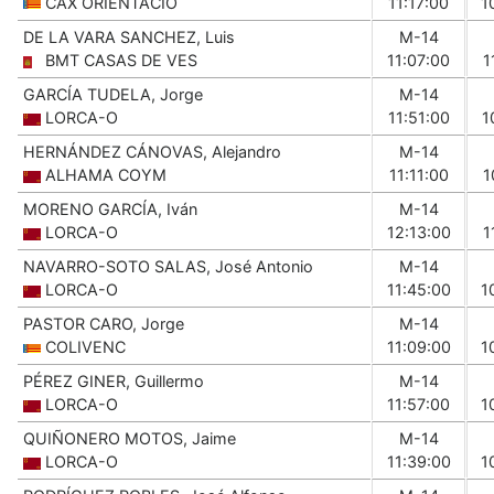
CAX ORIENTACIÓ
11:17:00
1
DE LA VARA SANCHEZ, Luis
M-14
BMT CASAS DE VES
11:07:00
1
GARCÍA TUDELA, Jorge
M-14
LORCA-O
11:51:00
1
HERNÁNDEZ CÁNOVAS, Alejandro
M-14
ALHAMA COYM
11:11:00
1
MORENO GARCÍA, Iván
M-14
LORCA-O
12:13:00
1
NAVARRO-SOTO SALAS, José Antonio
M-14
LORCA-O
11:45:00
1
PASTOR CARO, Jorge
M-14
COLIVENC
11:09:00
1
PÉREZ GINER, Guillermo
M-14
LORCA-O
11:57:00
1
QUIÑONERO MOTOS, Jaime
M-14
LORCA-O
11:39:00
1