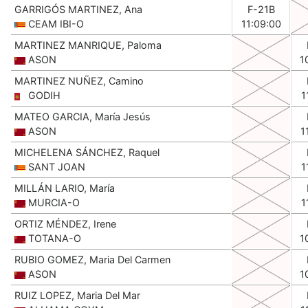
GARRIGÓS MARTINEZ, Ana
F-21B
CEAM IBI-O
11:09:00
MARTINEZ MANRIQUE, Paloma
ASON
1
MARTINEZ NUÑEZ, Camino
GODIH
1
MATEO GARCIA, María Jesús
ASON
1
MICHELENA SÁNCHEZ, Raquel
SANT JOAN
1
MILLÁN LARIO, María
MURCIA-O
1
ORTIZ MÉNDEZ, Irene
TOTANA-O
1
RUBIO GOMEZ, Maria Del Carmen
ASON
1
RUIZ LOPEZ, Maria Del Mar