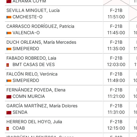
ALHAMA COYM
1
SEVILLA MINGUET, Lucía
F-21B
CMCHESTE-O
11:51:00
CARRASCO RODRÍGUEZ, Patricia
F-21B
VALENCIA-O
11:45:00
1
DUCH ORLEANS, María Mercedes
F-21B
SIMEPIERDO
11:35:00
1
FABADO ROBREDO, Laia
F-21B
BMT CASAS DE VES
12:03:00
1
FALCÓN RIELO, Verónica
F-21B
SIMEPIERDO
11:49:00
1
FERNÁNDEZ POVEDA, Elena
F-21B
COMN MURCIA
11:21:00
1
GARCÍA MARTÍNEZ, María Dolores
F-21B
SENDA
11:31:00
1
HERRERO DEL HOYO, Julia
F-21B
COAB
12:15:00
1