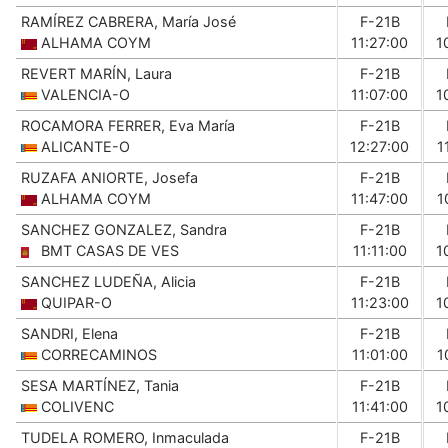
RAMÍREZ CABRERA, María José
F-21B
ALHAMA COYM
11:27:00
1
REVERT MARÍN, Laura
F-21B
VALENCIA-O
11:07:00
1
ROCAMORA FERRER, Eva María
F-21B
ALICANTE-O
12:27:00
1
RUZAFA ANIORTE, Josefa
F-21B
ALHAMA COYM
11:47:00
1
SANCHEZ GONZALEZ, Sandra
F-21B
BMT CASAS DE VES
11:11:00
1
SANCHEZ LUDEÑA, Alicia
F-21B
QUIPAR-O
11:23:00
1
SANDRI, Elena
F-21B
CORRECAMINOS
11:01:00
1
SESA MARTÍNEZ, Tania
F-21B
COLIVENC
11:41:00
1
TUDELA ROMERO, Inmaculada
F-21B