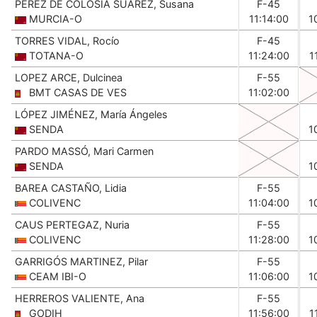
PÉREZ DE COLOSÍA SUÁREZ, Susana
F-45
MURCIA-O
11:14:00
1
TORRES VIDAL, Rocío
F-45
TOTANA-O
11:24:00
1
LOPEZ ARCE, Dulcinea
F-55
BMT CASAS DE VES
11:02:00
LÓPEZ JIMÉNEZ, María Ángeles
SENDA
1
PARDO MASSÓ, Mari Carmen
SENDA
1
BAREA CASTAÑO, Lidia
F-55
COLIVENC
11:04:00
1
CAUS PERTEGAZ, Nuria
F-55
COLIVENC
11:28:00
1
GARRIGÓS MARTINEZ, Pilar
F-55
CEAM IBI-O
11:06:00
1
HERREROS VALIENTE, Ana
F-55
GODIH
11:56:00
1