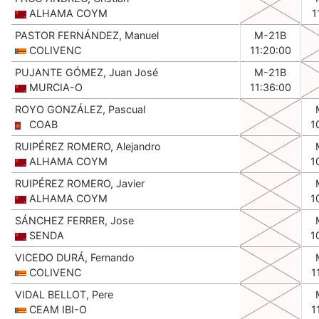
ALHAMA COYM
1
PASTOR FERNÁNDEZ, Manuel
M-21B
COLIVENC
11:20:00
PUJANTE GÓMEZ, Juan José
M-21B
MURCIA-O
11:36:00
ROYO GONZÁLEZ, Pascual
COAB
1
RUIPÉREZ ROMERO, Alejandro
ALHAMA COYM
1
RUIPÉREZ ROMERO, Javier
ALHAMA COYM
1
SÁNCHEZ FERRER, Jose
SENDA
1
VICEDO DURÁ, Fernando
COLIVENC
1
VIDAL BELLOT, Pere
CEAM IBI-O
1