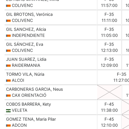
COLIVENC
11:57:00
1
GIL BROTONS, Verónica
F-35
COLIVENC
11:11:00
1
GIL SANCHEZ, Alicia
F-35
INDEPENDIENTE
11:05:00
1
GIL SÁNCHEZ, Eva
F-35
COLIVENC
12:13:00
1
JUAN SUAREZ, Lidia
F-35
RAIDERMANIA
12:09:00
1
TORMO VILA, Núria
F-35
ALCOI
11:27:0
CARBONERAS GARCIA, Neus
CAX ORIENTACIÓ
1
COBOS BARRERA, Kety
F-45
VELETA
11:38:00
GOMEZ TENA, Maria Pilar
F-45
ADCON
12:10:00