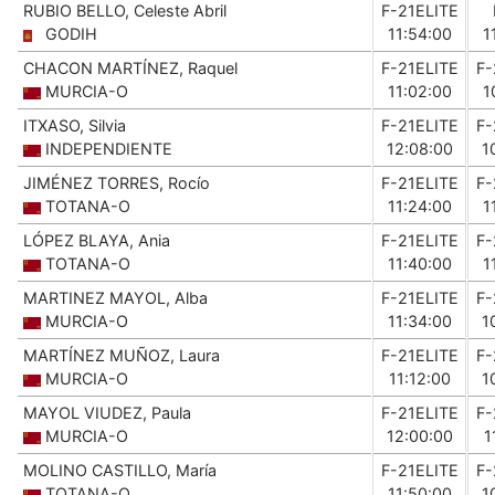
RUBIO BELLO, Celeste Abril
F-21ELITE
GODIH
11:54:00
1
CHACON MARTÍNEZ, Raquel
F-21ELITE
F-
MURCIA-O
11:02:00
1
ITXASO, Silvia
F-21ELITE
F-
INDEPENDIENTE
12:08:00
1
JIMÉNEZ TORRES, Rocío
F-21ELITE
F-
TOTANA-O
11:24:00
1
LÓPEZ BLAYA, Ania
F-21ELITE
F-
TOTANA-O
11:40:00
1
MARTINEZ MAYOL, Alba
F-21ELITE
F-
MURCIA-O
11:34:00
1
MARTÍNEZ MUÑOZ, Laura
F-21ELITE
F-
MURCIA-O
11:12:00
1
MAYOL VIUDEZ, Paula
F-21ELITE
F-
MURCIA-O
12:00:00
1
MOLINO CASTILLO, María
F-21ELITE
F-
TOTANA-O
11:50:00
1