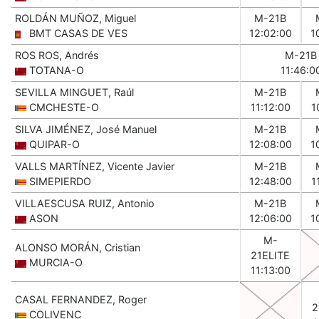
ROLDÁN MUÑOZ, Miguel
M-21B
BMT CASAS DE VES
12:02:00
1
ROS ROS, Andrés
M-21B
TOTANA-O
11:46:0
SEVILLA MINGUET, Raúl
M-21B
CMCHESTE-O
11:12:00
1
SILVA JIMÉNEZ, José Manuel
M-21B
QUIPAR-O
12:08:00
1
VALLS MARTÍNEZ, Vicente Javier
M-21B
SIMEPIERDO
12:48:00
1
VILLAESCUSA RUIZ, Antonio
M-21B
ASON
12:06:00
1
M-
ALONSO MORÁN, Cristian
21ELITE
MURCIA-O
11:13:00
CASAL FERNANDEZ, Roger
2
COLIVENC