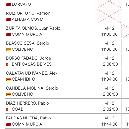
LORCA-O
1
RUIZ ORTUÑO, Ramon
ALHAMA COYM
1
ZURITA OLMOS, Juan Pablo
M-12
COMN MURCIA
11:00:00
BLASCO SESA, Sergio
M-12
COLIVENC
11:06:00
1
BORSO FABADO, Jorge
M-12
BMT CASAS DE VES
12:00:00
1
CALATAYUD IVAÑEZ, Alex
M-12
CEAM IBI-O
11:04:00
1
CANDELA MOLINA, Sergio
M-12
COLIVENC
12:30:00
1
DÍAZ HERRERO, Pablo
M-12
COAB
12:02:00
1
FALGAS NUEDA, Pablo
M-12
COMN MURCIA
11:44:00
1