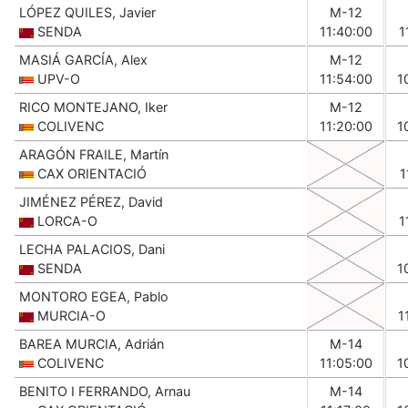
LÓPEZ QUILES, Javier
M-12
SENDA
11:40:00
1
MASIÁ GARCÍA, Alex
M-12
UPV-O
11:54:00
1
RICO MONTEJANO, Iker
M-12
COLIVENC
11:20:00
1
ARAGÓN FRAILE, Martín
CAX ORIENTACIÓ
1
JIMÉNEZ PÉREZ, David
LORCA-O
1
LECHA PALACIOS, Dani
SENDA
1
MONTORO EGEA, Pablo
MURCIA-O
1
BAREA MURCIA, Adrián
M-14
COLIVENC
11:05:00
1
BENITO I FERRANDO, Arnau
M-14