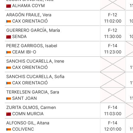
ALHAMA COYM
1
ARAGÓN FRAILE, Vera
F-12
CAX ORIENTACIÓ
11:02:00
1
GUERRERO GARCÍA, María
F-12
SENDA
11:30:00
1
PEREZ GARRIGOS, Isabel
F-14
CEAM IBI-O
11:23:00
SANCHIS CUCARELLA, Irene
CAX ORIENTACIÓ
1
SANCHIS CUCARELLA, Sofia
CAX ORIENTACIÓ
1
TERKELSEN GARCIA, Sara
SANT JOAN
1
ZURITA OLMOS, Carmen
F-14
COMN MURCIA
11:03:00
ALFONSO GIL, Aitana
F-14
COLIVENC
12:01:00
1