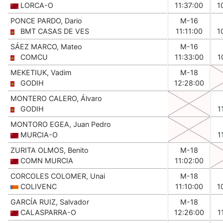
LORCA-O
11:37:00
1
PONCE PARDO, Dario
M-16
BMT CASAS DE VES
11:11:00
1
SÁEZ MARCO, Mateo
M-16
COMCU
11:33:00
1
MEKETIUK, Vadim
M-18
GODIH
12:28:00
MONTERO CALERO, Álvaro
GODIH
1
MONTORO EGEA, Juan Pedro
MURCIA-O
1
ZURITA OLMOS, Benito
M-18
COMN MURCIA
11:02:00
CORCOLES COLOMER, Unai
M-18
COLIVENC
11:10:00
1
GARCÍA RUIZ, Salvador
M-18
CALASPARRA-O
12:26:00
1