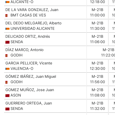
ALICANTE-O
12:18:00
1
DE LA VARA GONZALEZ, Juan
M-21B
BMT CASAS DE VES
11:00:00
1
DEL DEDO MELGAREJO, Alberto
M-21B
UNIVERSIDAD ALICANTE
11:30:00
1
DELICADO ORTIZ, Andrés
M-21B
SENDA
11:06:00
1
DÍAZ MARCO, Antonio
M-21B
GODIH
11:22:0
GARCIA PELLICER, Vicente
M-21B
VALENCIA-O
12:30:00
1
GÓMEZ IBÁÑEZ, Juan Miguel
M-21B
GODIH
11:56:00
1
GOMEZ MUÑOZ, Jose Juan
M-21B
ASON
11:08:00
1
GUERRERO ORTEGA, Juan
M-21B
SENDA
11:32:00
1