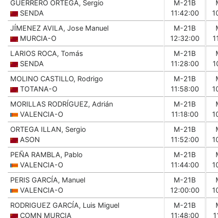
GUERRERO ORTEGA, Sergio
M-21B
SENDA
11:42:00
1
JÍMENEZ AVILA, Jose Manuel
M-21B
MURCIA-O
12:32:00
1
LARIOS ROCA, Tomás
M-21B
SENDA
11:28:00
1
MOLINO CASTILLO, Rodrigo
M-21B
TOTANA-O
11:58:00
1
MORILLAS RODRÍGUEZ, Adrián
M-21B
VALENCIA-O
11:18:00
1
ORTEGA ILLAN, Sergio
M-21B
ASON
11:52:00
1
PEÑA RAMBLA, Pablo
M-21B
VALENCIA-O
11:44:00
1
PERIS GARCÍA, Manuel
M-21B
VALENCIA-O
12:00:00
1
RODRIGUEZ GARCÍA, Luis Miguel
M-21B
COMN MURCIA
11:48:00
1