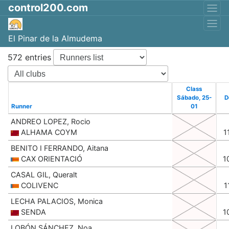
control200.com
El Pinar de la Almudema
572 entries
Class
Sábado, 25-
D
Runner
01
ANDREO LOPEZ, Rocio
ALHAMA COYM
1
BENITO I FERRANDO, Aitana
CAX ORIENTACIÓ
1
CASAL GIL, Queralt
COLIVENC
1
LECHA PALACIOS, Monica
SENDA
1
LOBÓN SÁNCHEZ, Noa