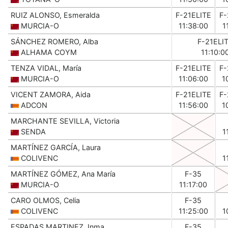
RUIZ ALONSO, Esmeralda
F-21ELITE
F-
MURCIA-O
11:38:00
1
SÁNCHEZ ROMERO, Alba
F-21ELI
ALHAMA COYM
11:10:0
TENZA VIDAL, María
F-21ELITE
F-
MURCIA-O
11:06:00
1
VICENT ZAMORA, Aida
F-21ELITE
F-
ADCON
11:56:00
1
MARCHANTE SEVILLA, Victoria
SENDA
1
MARTÍNEZ GARCÍA, Laura
COLIVENC
1
MARTÍNEZ GÓMEZ, Ana María
F-35
MURCIA-O
11:17:00
CARO OLMOS, Celia
F-35
COLIVENC
11:25:00
1
ESPADAS MARTINEZ, Inma
F-35