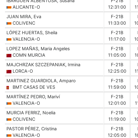
IBARGÜEN ALBENTOSA, Susana
F-21B
ALICANTE-O
12:31:00
1
JUAN MIRA, Eva
F-21B
COLIVENC
11:33:00
1
LÓPEZ HUERTAS, Sheila
F-21B
VALENCIA-O
11:17:00
1
LOPEZ MAÑAS, Maria Angeles
F-21B
COMN MURCIA
11:05:00
1
MAJCHRZAK SZCZEPANIAK, Irmina
F-21B
LORCA-O
12:25:00
1
MARTINEZ GUARDIOLA, Amparo
F-21B
BMT CASAS DE VES
11:59:00
1
MARTÍNEZ PEDRO, Mariví
F-21B
VALENCIA-O
12:01:00
1
MURCIA FERRIZ, Noelia
F-21B
COLIVENC
11:19:00
1
PASTOR PÉREZ, Cristina
F-21B
VALENCIA-O
12:05:00
1