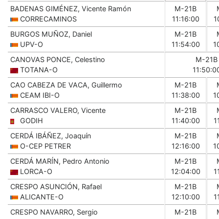
BADENAS GIMÉNEZ, Vicente Ramón
M-21B
CORRECAMINOS
11:16:00
1
BURGOS MUÑOZ, Daniel
M-21B
UPV-O
11:54:00
1
CANOVAS PONCE, Celestino
M-21B
TOTANA-O
11:50:0
CAO CABEZA DE VACA, Guillermo
M-21B
CEAM IBI-O
11:38:00
1
CARRASCO VALERO, Vicente
M-21B
GODIH
11:40:00
1
CERDÁ IBÁÑEZ, Joaquín
M-21B
O-CEP PETRER
12:16:00
1
CERDÁ MARÍN, Pedro Antonio
M-21B
LORCA-O
12:04:00
1
CRESPO ASUNCIÓN, Rafael
M-21B
ALICANTE-O
12:10:00
1
CRESPO NAVARRO, Sergio
M-21B