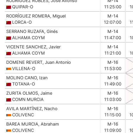
RODRÍGUEZ ROBLES, José Alfonso
M-14
QUIPAR-O
11:25:00
1
RODRÍGUEZ ROMERA, Miguel
M-14
LORCA-O
12:07:00
1
SERRANO RUZAFA, Ginés
M-14
ALHAMA COYM
11:47:00
1
VICENTE SANCHEZ, Javier
M-14
ALHAMA COYM
11:21:00
1
DOMENE REVERT, Juan Antonio
M-16
VILLENA-O
11:53:00
MOLINO CANO, Izan
M-16
TOTANA-O
11:49:00
ZURITA OLMOS, Jaime
M-16
COMN MURCIA
11:03:00
AVILA MARTÍNEZ, Nacho
M-16
COLIVENC
11:15:00
1
BAREA MURCIA, Abraham
M-16
COLIVENC
11:09:00
1