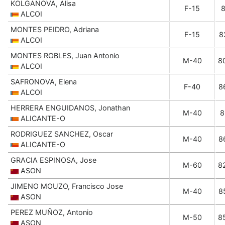
KOLGANOVA, Alisa
F-15
ALCOI
MONTES PEIDRO, Adriana
F-15
8
ALCOI
MONTES ROBLES, Juan Antonio
M-40
8
ALCOI
SAFRONOVA, Elena
F-40
8
ALCOI
HERRERA ENGUIDANOS, Jonathan
M-40
8
ALICANTE-O
RODRIGUEZ SANCHEZ, Oscar
M-40
8
ALICANTE-O
GRACIA ESPINOSA, Jose
M-60
8
ASON
JIMENO MOUZO, Francisco Jose
M-40
8
ASON
PEREZ MUÑOZ, Antonio
M-50
8
ASON