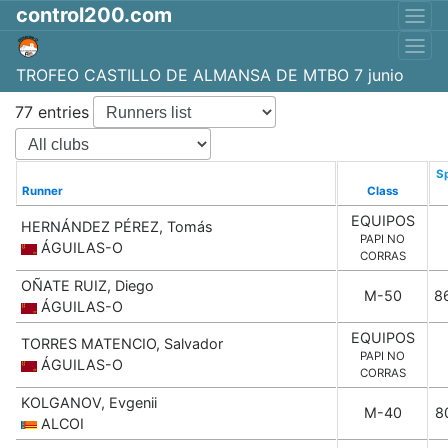
control200.com
TROFEO CASTILLO DE ALMANSA DE MTBO 7 junio
77 entries
Sp
Runner
Class
EQUIPOS
HERNÁNDEZ PÉREZ, Tomás
PAPI NO
ÁGUILAS-O
CORRAS
OÑATE RUIZ, Diego
M-50
8
ÁGUILAS-O
EQUIPOS
TORRES MATENCIO, Salvador
PAPI NO
ÁGUILAS-O
CORRAS
KOLGANOV, Evgenii
M-40
8
ALCOI