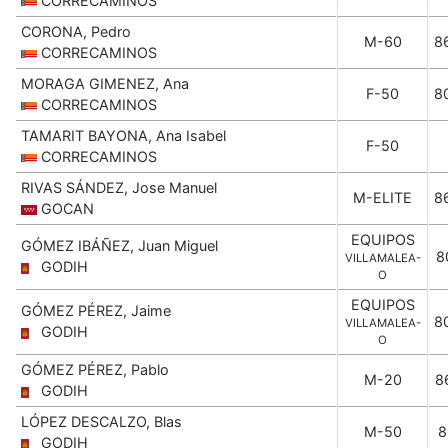
CORRECAMINOS
CORONA, Pedro
M-60
8
CORRECAMINOS
MORAGA GIMENEZ, Ana
F-50
8
CORRECAMINOS
TAMARIT BAYONA, Ana Isabel
F-50
CORRECAMINOS
RIVAS SÁNDEZ, Jose Manuel
M-ELITE
8
GOCAN
EQUIPOS
GÓMEZ IBÁÑEZ, Juan Miguel
8
VILLAMALEA-
GODIH
O
EQUIPOS
GÓMEZ PÉREZ, Jaime
8
VILLAMALEA-
GODIH
O
GÓMEZ PÉREZ, Pablo
M-20
8
GODIH
LÓPEZ DESCALZO, Blas
M-50
8
GODIH