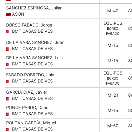
SANCHEZ ESPINOSA, Julian
M-40
8
ASON
EQUIPOS
BORSO FABADO, Jorge
8
BORSO
BMT CASAS DE VES
FABADO
DE LA VARA SANCHEZ, Juan
M-15
8
BMT CASAS DE VES
DE LA VARA SANCHEZ, Luis
M-15
8
BMT CASAS DE VES
EQUIPOS
FABADO ROBREDO, Laia
8
BORSO
BMT CASAS DE VES
FABADO
GARCÍA DIAZ, Javier
M-21
8
BMT CASAS DE VES
PONCE PARDO, Dario
M-15
8
BMT CASAS DE VES
ROLDÁN GARCÍA, Miguel
M-50
8
BMT CASAS DE VES