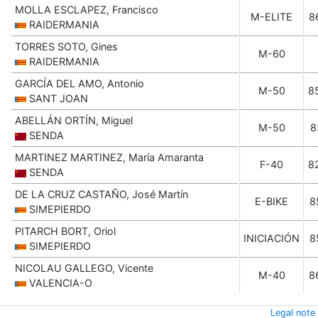
MOLLA ESCLAPEZ, Francisco
M-ELITE
8
RAIDERMANIA
TORRES SOTO, Gines
M-60
RAIDERMANIA
GARCÍA DEL AMO, Antonio
M-50
8
SANT JOAN
ABELLÁN ORTÍN, Miguel
M-50
8
SENDA
MARTINEZ MARTINEZ, María Amaranta
F-40
8
SENDA
DE LA CRUZ CASTAÑO, José Martín
E-BIKE
8
SIMEPIERDO
PITARCH BORT, Oriol
INICIACIÓN
8
SIMEPIERDO
NICOLAU GALLEGO, Vicente
M-40
8
VALENCIA-O
Legal note