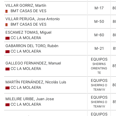
VILLAR GORRIZ, Martín
M-17
8
BMT CASAS DE VES
VILLAR PERUGA, Jose Antonio
M-50
8
BMT CASAS DE VES
ESCAMEZ TOMAS, Miguel
M-60
8
CC LA MOLAERA
GABARRON DEL TORO, Rubén
M-21
8
CC LA MOLAERA
EQUIPOS
GALLEGO FERNANDEZ, Manuel
SHERPAS
8
CC LA MOLAERA
ORIENTING
TE
EQUIPOS
MARTÍN FERNÁNDEZ, Nicolás Luis
8
SHERPAS O
CC LA MOLAERA
TEAM IV
EQUIPOS
MILELIRE URIBE, Juan Jose
8
SHERPAS O
CC LA MOLAERA
TEAM IV
EQUIPOS