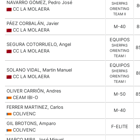
NAVARRO GÓMEZ, Pedro José
SHERPAS
8
CC LA MOLAERA
ORIENTING
TEAM II
PÁEZ CORBALÁN, Javier
M-40
8
CC LA MOLAERA
EQUIPOS
SEGURA COTORRUELO, Angel
SHERPAS
8
CC LA MOLAERA
ORIENTING
TEAM I
EQUIPOS
SOLANO VIDAL, Martin Manuel
SHERPAS
8
CC LA MOLAERA
ORIENTING
TEAM I
OLIVER CARRIÓN, Andres
M-50
8
CEAM IBI-O
FERRER MARTINEZ, Carlos
M-40
COLIVENC
GIL BROTONS, Amparo
F-ELITE
8
COLIVENC
MARCO MIRA, José Miguel