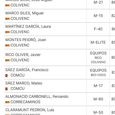
M-21
8
COLIVENC
MARCO SILES, Miguel
M-15
8
COLIVENC
MARTÍNEZ GARCÍA, Laura
F-40
8
COLIVENC
MONTES PEIDRÓ, Joan
M-ELITE
8
COLIVENC
EQUIPOS
RICO OLIVER, Javier
8
RICO
COLIVENC
COLIVENC
SÁEZ GARCÍA, Francisco
EQUIPOS
8
COMCU
BICI-OSOS
SÁEZ MARCO, Mateo
M-17
8
COMCU
ALMONACID CARBONELL, Fernando
M-60
8
CORRECAMINOS
CLARAMUNT PEDRON, Luis
M-50
8