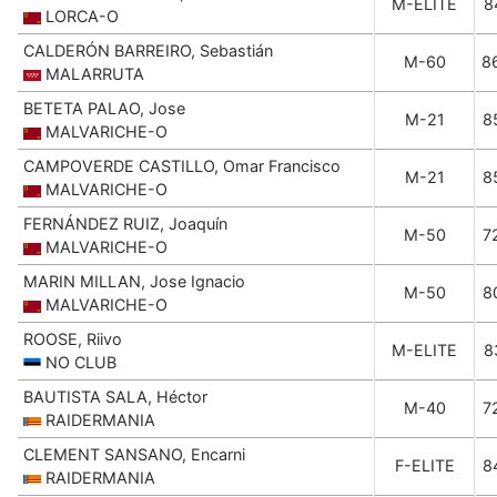
M-ELITE
8
LORCA-O
CALDERÓN BARREIRO, Sebastián
M-60
8
MALARRUTA
BETETA PALAO, Jose
M-21
8
MALVARICHE-O
CAMPOVERDE CASTILLO, Omar Francisco
M-21
8
MALVARICHE-O
FERNÁNDEZ RUIZ, Joaquín
M-50
7
MALVARICHE-O
MARIN MILLAN, Jose Ignacio
M-50
8
MALVARICHE-O
ROOSE, Riivo
M-ELITE
8
NO CLUB
BAUTISTA SALA, Héctor
M-40
7
RAIDERMANIA
CLEMENT SANSANO, Encarni
F-ELITE
8
RAIDERMANIA