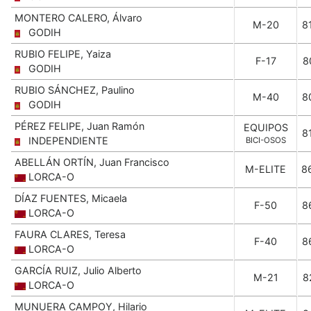
MONTERO CALERO, Álvaro
M-20
8
GODIH
RUBIO FELIPE, Yaiza
F-17
8
GODIH
RUBIO SÁNCHEZ, Paulino
M-40
8
GODIH
PÉREZ FELIPE, Juan Ramón
EQUIPOS
8
INDEPENDIENTE
BICI-OSOS
ABELLÁN ORTÍN, Juan Francisco
M-ELITE
8
LORCA-O
DÍAZ FUENTES, Micaela
F-50
8
LORCA-O
FAURA CLARES, Teresa
F-40
8
LORCA-O
GARCÍA RUIZ, Julio Alberto
M-21
8
LORCA-O
MUNUERA CAMPOY, Hilario