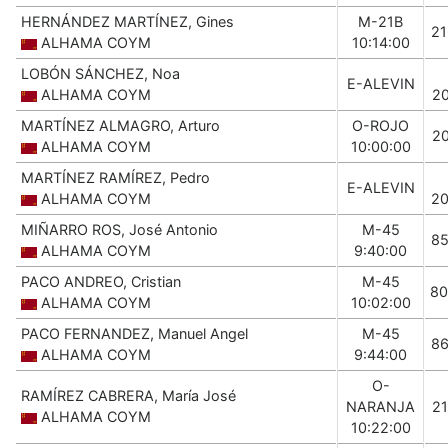
HERNÁNDEZ MARTÍNEZ, Gines
M-21B
2
ALHAMA COYM
10:14:00
LOBÓN SÁNCHEZ, Noa
E-ALEVIN
ALHAMA COYM
2
MARTÍNEZ ALMAGRO, Arturo
O-ROJO
2
ALHAMA COYM
10:00:00
MARTÍNEZ RAMÍREZ, Pedro
E-ALEVIN
ALHAMA COYM
2
MIÑARRO ROS, José Antonio
M-45
8
ALHAMA COYM
9:40:00
PACO ANDREO, Cristian
M-45
80
ALHAMA COYM
10:02:00
PACO FERNANDEZ, Manuel Angel
M-45
8
ALHAMA COYM
9:44:00
O-
RAMÍREZ CABRERA, María José
NARANJA
2
ALHAMA COYM
10:22:00