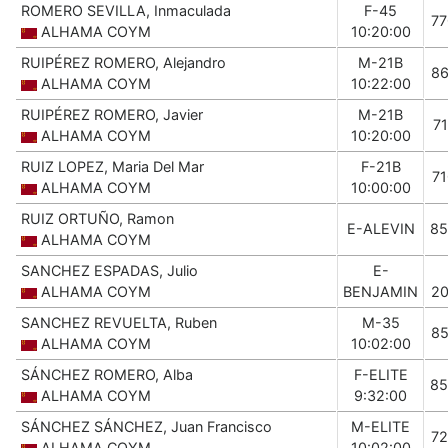
ROMERO SEVILLA, Inmaculada
F-45
7
ALHAMA COYM
10:20:00
RUIPÉREZ ROMERO, Alejandro
M-21B
8
ALHAMA COYM
10:22:00
RUIPÉREZ ROMERO, Javier
M-21B
7
ALHAMA COYM
10:20:00
RUIZ LOPEZ, Maria Del Mar
F-21B
7
ALHAMA COYM
10:00:00
RUIZ ORTUÑO, Ramon
E-ALEVIN
85
ALHAMA COYM
SANCHEZ ESPADAS, Julio
E-
ALHAMA COYM
BENJAMIN
2
SANCHEZ REVUELTA, Ruben
M-35
8
ALHAMA COYM
10:02:00
SÁNCHEZ ROMERO, Alba
F-ELITE
85
ALHAMA COYM
9:32:00
SÁNCHEZ SÁNCHEZ, Juan Francisco
M-ELITE
7
ALHAMA COYM
10:02:00