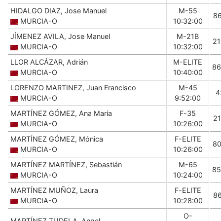
HIDALGO DIAZ, Jose Manuel
M-55
8
MURCIA-O
10:32:00
JÍMENEZ AVILA, Jose Manuel
M-21B
2
MURCIA-O
10:32:00
LLOR ALCÁZAR, Adrián
M-ELITE
86
MURCIA-O
10:40:00
LORENZO MARTINEZ, Juan Francisco
M-45
4
MURCIA-O
9:52:00
MARTÍNEZ GÓMEZ, Ana María
F-35
2
MURCIA-O
10:26:00
MARTÍNEZ GÓMEZ, Mónica
F-ELITE
8
MURCIA-O
10:26:00
MARTÍNEZ MARTÍNEZ, Sebastián
M-65
85
MURCIA-O
10:24:00
MARTÍNEZ MUÑOZ, Laura
F-ELITE
8
MURCIA-O
10:28:00
O-
MARTÍNEZ TUDELA, Angel