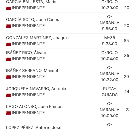
GARCÍA BALLESTA, Mario
O-ROJO
INDEPENDIENTE
10:30:00
2
O-
GARCÍA SOTO, Jose Carlos
NARANJA
INDEPENDIENTE
2
9:56:00
GONZÁLEZ MARTÍNEZ, Joaquín
M-35
85
INDEPENDIENTE
9:38:00
IBÁÑEZ RICO, Álvaro
O-ROJO
8
INDEPENDIENTE
10:04:00
O-
IBÁÑEZ SERRANO, Marisol
NARANJA
INDEPENDIENTE
20
10:32:00
JORQUERA NAVARRO, Antonio
RUTA-
1
INDEPENDIENTE
GUIADA
O-
LAGO ALONSO, Jose Ramon
NARANJA
2
INDEPENDIENTE
10:00:00
O-
LÓPEZ PÉREZ, Antonio José