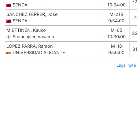
7
SENDA
10:04:00
SÁNCHEZ FERRER, Jose
M-21B
2
SENDA
9:54:00
MIETTINEN, Kauko
M-65
2
Suonenjoen Vasama
10:30:00
LOPEZ PARRA, Ramon
M-18
8
UNIVERSIDAD ALICANTE
9:50:00
Legal note