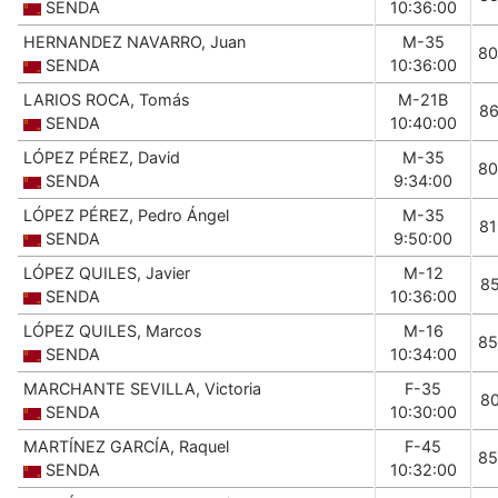
SENDA
10:36:00
HERNANDEZ NAVARRO, Juan
M-35
80
SENDA
10:36:00
LARIOS ROCA, Tomás
M-21B
8
SENDA
10:40:00
LÓPEZ PÉREZ, David
M-35
80
SENDA
9:34:00
LÓPEZ PÉREZ, Pedro Ángel
M-35
8
SENDA
9:50:00
LÓPEZ QUILES, Javier
M-12
8
SENDA
10:36:00
LÓPEZ QUILES, Marcos
M-16
85
SENDA
10:34:00
MARCHANTE SEVILLA, Victoria
F-35
8
SENDA
10:30:00
MARTÍNEZ GARCÍA, Raquel
F-45
85
SENDA
10:32:00