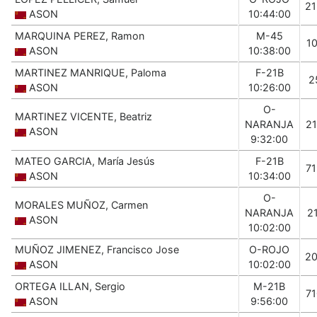
2
ASON
10:44:00
MARQUINA PEREZ, Ramon
M-45
1
ASON
10:38:00
MARTINEZ MANRIQUE, Paloma
F-21B
2
ASON
10:26:00
O-
MARTINEZ VICENTE, Beatriz
NARANJA
2
ASON
9:32:00
MATEO GARCIA, María Jesús
F-21B
7
ASON
10:34:00
O-
MORALES MUÑOZ, Carmen
NARANJA
2
ASON
10:02:00
MUÑOZ JIMENEZ, Francisco Jose
O-ROJO
2
ASON
10:02:00
ORTEGA ILLAN, Sergio
M-21B
7
ASON
9:56:00