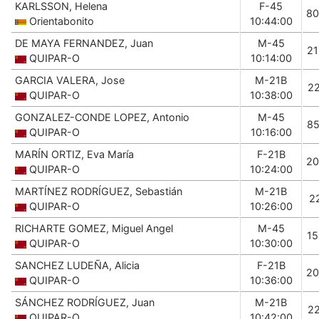
KARLSSON, Helena
F-45
80
Orientabonito
10:44:00
DE MAYA FERNANDEZ, Juan
M-45
2
QUIPAR-O
10:14:00
GARCIA VALERA, Jose
M-21B
2
QUIPAR-O
10:38:00
GONZALEZ-CONDE LOPEZ, Antonio
M-45
8
QUIPAR-O
10:16:00
MARÍN ORTIZ, Eva María
F-21B
20
QUIPAR-O
10:24:00
MARTÍNEZ RODRÍGUEZ, Sebastián
M-21B
2
QUIPAR-O
10:26:00
RICHARTE GOMEZ, Miguel Angel
M-45
1
QUIPAR-O
10:30:00
SANCHEZ LUDEÑA, Alicia
F-21B
20
QUIPAR-O
10:36:00
SÁNCHEZ RODRÍGUEZ, Juan
M-21B
2
QUIPAR-O
10:42:00