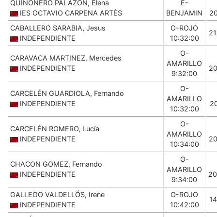
QUIÑONERO PALAZÓN, Elena
E-
IES OCTAVIO CARPENA ARTÉS
BENJAMIN
2
CABALLERO SARABIA, Jesus
O-ROJO
2
INDEPENDIENTE
10:32:00
O-
CARAVACA MARTINEZ, Mercedes
AMARILLO
INDEPENDIENTE
2
9:32:00
O-
CARCELÉN GUARDIOLA, Fernando
AMARILLO
INDEPENDIENTE
2
10:32:00
O-
CARCELÉN ROMERO, Lucía
AMARILLO
INDEPENDIENTE
2
10:34:00
O-
CHACON GOMEZ, Fernando
AMARILLO
INDEPENDIENTE
20
9:34:00
GALLEGO VALDELLÓS, Irene
O-ROJO
1
INDEPENDIENTE
10:42:00