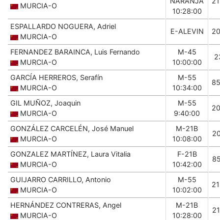
NARANJA
2
MURCIA-O
10:28:00
ESPALLARDO NOGUERA, Adriel
E-ALEVIN
2
MURCIA-O
FERNANDEZ BARAINCA, Luis Fernando
M-45
2
MURCIA-O
10:00:00
GARCÍA HERREROS, Serafín
M-55
8
MURCIA-O
10:34:00
GIL MUÑOZ, Joaquin
M-55
2
MURCIA-O
9:40:00
GONZÁLEZ CARCELÉN, José Manuel
M-21B
2
MURCIA-O
10:08:00
GONZALEZ MARTÍNEZ, Laura Vitalia
F-21B
8
MURCIA-O
10:42:00
GUIJARRO CARRILLO, Antonio
M-55
2
MURCIA-O
10:02:00
HERNÁNDEZ CONTRERAS, Angel
M-21B
2
MURCIA-O
10:28:00