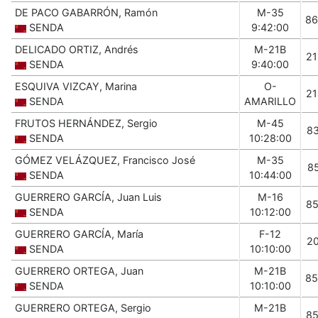
DE PACO GABARRÓN, Ramón
M-35
86
SENDA
9:42:00
DELICADO ORTIZ, Andrés
M-21B
2
SENDA
9:40:00
ESQUIVA VIZCAY, Marina
O-
2
SENDA
AMARILLO
FRUTOS HERNÁNDEZ, Sergio
M-45
8
SENDA
10:28:00
GÓMEZ VELÁZQUEZ, Francisco José
M-35
8
SENDA
10:44:00
GUERRERO GARCÍA, Juan Luis
M-16
8
SENDA
10:12:00
GUERRERO GARCÍA, María
F-12
2
SENDA
10:10:00
GUERRERO ORTEGA, Juan
M-21B
85
SENDA
10:10:00
GUERRERO ORTEGA, Sergio
M-21B
8