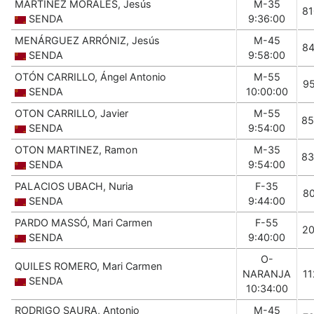
MARTÍNEZ MORALES, Jesús
M-35
8
SENDA
9:36:00
MENÁRGUEZ ARRÓNIZ, Jesús
M-45
8
SENDA
9:58:00
OTÓN CARRILLO, Ángel Antonio
M-55
9
SENDA
10:00:00
OTON CARRILLO, Javier
M-55
85
SENDA
9:54:00
OTON MARTINEZ, Ramon
M-35
83
SENDA
9:54:00
PALACIOS UBACH, Nuria
F-35
8
SENDA
9:44:00
PARDO MASSÓ, Mari Carmen
F-55
2
SENDA
9:40:00
O-
QUILES ROMERO, Mari Carmen
NARANJA
1
SENDA
10:34:00
RODRIGO SAURA, Antonio
M-45