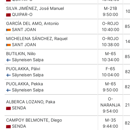
SILVA JIMÉNEZ, José Manuel
M-21B
1
QUIPAR-O
9:50:00
GARCÍA DEL AMO, Antonio
O-ROJO
85
SANT JOAN
10:40:00
MICHELENA SÁNCHEZ, Raquel
O-ROJO
1
SANT JOAN
10:38:00
BUTILKIN, Niilo
M-65
85
Säyneisen Salpa
10:34:00
PUOLAKKA, Päivi
F-65
8
Säyneisen Salpa
10:04:00
PUOLAKKA, Pekka
M-65
82
Säyneisen Salpa
9:50:00
O-
ALBERCA LOZANO, Paka
NARANJA
2
SENDA
9:54:00
CAMPOY BELMONTE, Diego
M-35
82
SENDA
9:44:00