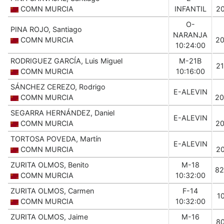
COMN MURCIA
INFANTIL
2
O-
PINA ROJO, Santiago
NARANJA
COMN MURCIA
2
10:24:00
RODRIGUEZ GARCÍA, Luis Miguel
M-21B
2
COMN MURCIA
10:16:00
SÁNCHEZ CEREZO, Rodrigo
E-ALEVIN
COMN MURCIA
20
SEGARRA HERNÁNDEZ, Daniel
E-ALEVIN
COMN MURCIA
2
TORTOSA POVEDA, Martín
E-ALEVIN
COMN MURCIA
2
ZURITA OLMOS, Benito
M-18
82
COMN MURCIA
10:32:00
ZURITA OLMOS, Carmen
F-14
1
COMN MURCIA
10:32:00
ZURITA OLMOS, Jaime
M-16
8