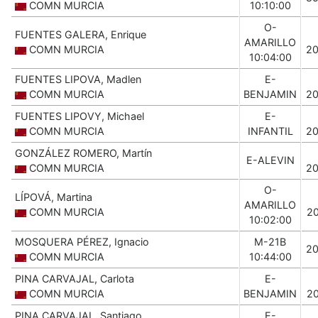
COMN MURCIA
10:10:00
O-
FUENTES GALERA, Enrique
AMARILLO
COMN MURCIA
2
10:04:00
FUENTES LIPOVA, Madlen
E-
COMN MURCIA
BENJAMIN
2
FUENTES LIPOVY, Michael
E-
COMN MURCIA
INFANTIL
2
GONZÁLEZ ROMERO, Martín
E-ALEVIN
COMN MURCIA
2
O-
LÍPOVÁ, Martina
AMARILLO
COMN MURCIA
2
10:02:00
MOSQUERA PÉREZ, Ignacio
M-21B
2
COMN MURCIA
10:44:00
PINA CARVAJAL, Carlota
E-
COMN MURCIA
BENJAMIN
2
PINA CARVAJAL, Santiago
E-