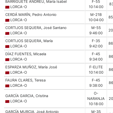
BARRIGÜETE ANDREU, María Isabel
F-55
8
LORCA-O
10:14:00
CERDÁ MARÍN, Pedro Antonio
M-21B
85
LORCA-O
10:04:00
CORTIJOS SEQUERA, José Santano
M-55
20
LORCA-O
9:46:00
CORTIJOS SEQUERA, María
F-35
86
LORCA-O
9:42:00
DÍAZ FUENTES, Micaela
F-45
8
LORCA-O
9:34:00
ESPARZA MUÑOZ, María José
F-ELITE
8
LORCA-O
10:14:00
FAURA CLARES, Teresa
F-45
8
LORCA-O
9:38:00
O-
GARCÍA GARCIA, Cristina
NARANJA
2
LORCA-O
10:18:00
GARCÍA MURCIA, José Antonio
M-35