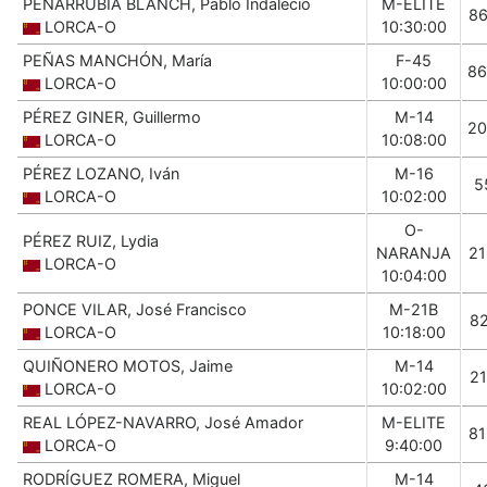
PEÑARRUBIA BLANCH, Pablo Indalecio
M-ELITE
8
LORCA-O
10:30:00
PEÑAS MANCHÓN, María
F-45
86
LORCA-O
10:00:00
PÉREZ GINER, Guillermo
M-14
20
LORCA-O
10:08:00
PÉREZ LOZANO, Iván
M-16
5
LORCA-O
10:02:00
O-
PÉREZ RUIZ, Lydia
NARANJA
2
LORCA-O
10:04:00
PONCE VILAR, José Francisco
M-21B
8
LORCA-O
10:18:00
QUIÑONERO MOTOS, Jaime
M-14
2
LORCA-O
10:02:00
REAL LÓPEZ-NAVARRO, José Amador
M-ELITE
8
LORCA-O
9:40:00
RODRÍGUEZ ROMERA, Miguel
M-14