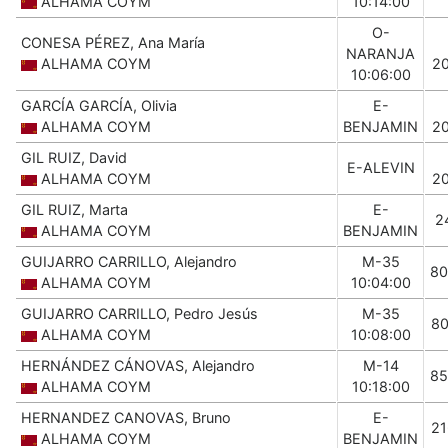
ALHAMA COYM
10:14:00
O-
CONESA PÉREZ, Ana María
NARANJA
ALHAMA COYM
2
10:06:00
GARCÍA GARCÍA, Olivia
E-
ALHAMA COYM
BENJAMIN
2
GIL RUIZ, David
E-ALEVIN
ALHAMA COYM
2
GIL RUIZ, Marta
E-
2
ALHAMA COYM
BENJAMIN
GUIJARRO CARRILLO, Alejandro
M-35
80
ALHAMA COYM
10:04:00
GUIJARRO CARRILLO, Pedro Jesús
M-35
8
ALHAMA COYM
10:08:00
HERNÁNDEZ CÁNOVAS, Alejandro
M-14
85
ALHAMA COYM
10:18:00
HERNANDEZ CANOVAS, Bruno
E-
2
ALHAMA COYM
BENJAMIN