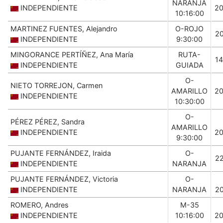
NARANJA
INDEPENDIENTE
2
10:16:00
MARTINEZ FUENTES, Alejandro
O-ROJO
2
INDEPENDIENTE
9:30:00
MINGORANCE PERTÍÑEZ, Ana María
RUTA-
1
INDEPENDIENTE
GUIADA
O-
NIETO TORREJON, Carmen
AMARILLO
2
INDEPENDIENTE
10:30:00
O-
PÉREZ PÉREZ, Sandra
AMARILLO
INDEPENDIENTE
2
9:30:00
PUJANTE FERNÁNDEZ, Iraida
O-
2
INDEPENDIENTE
NARANJA
PUJANTE FERNÁNDEZ, Victoria
O-
INDEPENDIENTE
NARANJA
2
ROMERO, Andres
M-35
INDEPENDIENTE
10:16:00
2