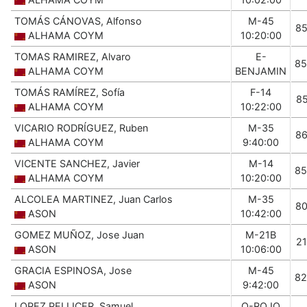
TOMÁS CÁNOVAS, Alfonso
M-45
8
ALHAMA COYM
10:20:00
TOMAS RAMIREZ, Alvaro
E-
85
ALHAMA COYM
BENJAMIN
TOMÁS RAMÍREZ, Sofía
F-14
8
ALHAMA COYM
10:22:00
VICARIO RODRÍGUEZ, Ruben
M-35
8
ALHAMA COYM
9:40:00
VICENTE SANCHEZ, Javier
M-14
85
ALHAMA COYM
10:20:00
ALCOLEA MARTINEZ, Juan Carlos
M-35
8
ASON
10:42:00
GOMEZ MUÑOZ, Jose Juan
M-21B
2
ASON
10:06:00
GRACIA ESPINOSA, Jose
M-45
82
ASON
9:42:00
LOPEZ PELLICER, Samuel
O-ROJO