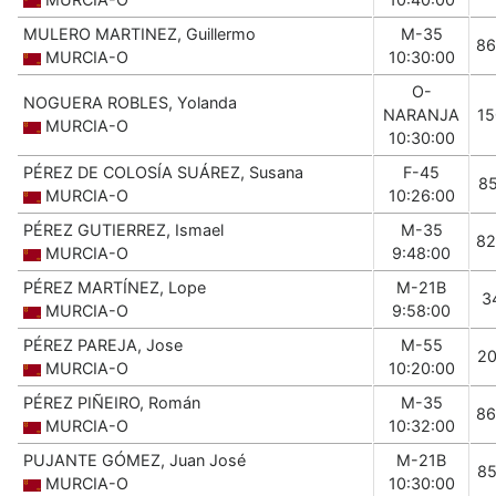
MULERO MARTINEZ, Guillermo
M-35
86
MURCIA-O
10:30:00
O-
NOGUERA ROBLES, Yolanda
NARANJA
1
MURCIA-O
10:30:00
PÉREZ DE COLOSÍA SUÁREZ, Susana
F-45
8
MURCIA-O
10:26:00
PÉREZ GUTIERREZ, Ismael
M-35
82
MURCIA-O
9:48:00
PÉREZ MARTÍNEZ, Lope
M-21B
3
MURCIA-O
9:58:00
PÉREZ PAREJA, Jose
M-55
2
MURCIA-O
10:20:00
PÉREZ PIÑEIRO, Román
M-35
86
MURCIA-O
10:32:00
PUJANTE GÓMEZ, Juan José
M-21B
8
MURCIA-O
10:30:00