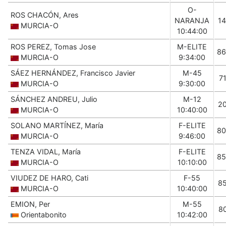
O-
ROS CHACÓN, Ares
NARANJA
1
MURCIA-O
10:44:00
ROS PEREZ, Tomas Jose
M-ELITE
86
MURCIA-O
9:34:00
SÁEZ HERNÁNDEZ, Francisco Javier
M-45
7
MURCIA-O
9:30:00
SÁNCHEZ ANDREU, Julio
M-12
2
MURCIA-O
10:40:00
SOLANO MARTÍNEZ, María
F-ELITE
80
MURCIA-O
9:46:00
TENZA VIDAL, María
F-ELITE
85
MURCIA-O
10:10:00
VIUDEZ DE HARO, Cati
F-55
8
MURCIA-O
10:40:00
EMION, Per
M-55
8
Orientabonito
10:42:00