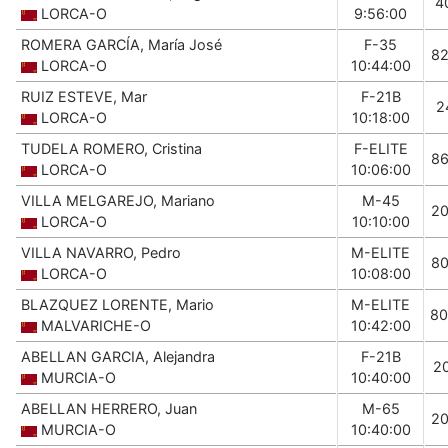
4
LORCA-O
9:56:00
ROMERA GARCÍA, María José
F-35
8
LORCA-O
10:44:00
RUIZ ESTEVE, Mar
F-21B
2
LORCA-O
10:18:00
TUDELA ROMERO, Cristina
F-ELITE
8
LORCA-O
10:06:00
VILLA MELGAREJO, Mariano
M-45
2
LORCA-O
10:10:00
VILLA NAVARRO, Pedro
M-ELITE
8
LORCA-O
10:08:00
BLAZQUEZ LORENTE, Mario
M-ELITE
80
MALVARICHE-O
10:42:00
ABELLAN GARCIA, Alejandra
F-21B
2
MURCIA-O
10:40:00
ABELLAN HERRERO, Juan
M-65
2
MURCIA-O
10:40:00