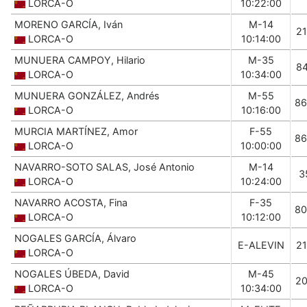
LORCA-O
10:22:00
MORENO GARCÍA, Iván
M-14
2
LORCA-O
10:14:00
MUNUERA CAMPOY, Hilario
M-35
8
LORCA-O
10:34:00
MUNUERA GONZÁLEZ, Andrés
M-55
86
LORCA-O
10:16:00
MURCIA MARTÍNEZ, Amor
F-55
86
LORCA-O
10:00:00
NAVARRO-SOTO SALAS, José Antonio
M-14
3
LORCA-O
10:24:00
NAVARRO ACOSTA, Fina
F-35
80
LORCA-O
10:12:00
NOGALES GARCÍA, Álvaro
E-ALEVIN
2
LORCA-O
NOGALES ÚBEDA, David
M-45
2
LORCA-O
10:34:00