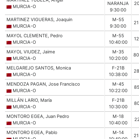
NARANJA
2
MURCIA-O
9:30:00
MARTINEZ VIGUERAS, Joaquin
M-55
2
MURCIA-O
9:30:00
MAYOL CLEMENTE, Pedro
M-55
1
MURCIA-O
10:40:00
MAYOL VIUDEZ, Jaime
M-35
80
MURCIA-O
10:20:00
MELGAREJO SANTOS, Monica
F-21B
2
MURCIA-O
10:38:00
MENDOZA PAGAN, Jose Francisco
M-45
8
MURCIA-O
10:22:00
MILLÁN LARIO, María
F-21B
8
MURCIA-O
10:30:00
MONTORO EGEA, Juan Pedro
M-18
2
MURCIA-O
10:40:00
MONTORO EGEA, Pablo
M-14
2
MURCIA-O
10:40:00