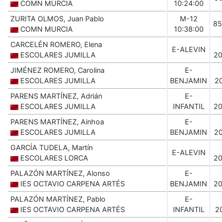
COMN MURCIA
10:24:00
ZURITA OLMOS, Juan Pablo
M-12
85
COMN MURCIA
10:38:00
CARCELÉN ROMERO, Elena
E-ALEVIN
ESCOLARES JUMILLA
2
JIMÉNEZ ROMERO, Carolina
E-
ESCOLARES JUMILLA
BENJAMIN
2
PARENS MARTÍNEZ, Adrián
E-
ESCOLARES JUMILLA
INFANTIL
2
PARENS MARTÍNEZ, Ainhoa
E-
ESCOLARES JUMILLA
BENJAMIN
2
GARCÍA TUDELA, Martín
E-ALEVIN
ESCOLARES LORCA
2
PALAZÓN MARTÍNEZ, Alonso
E-
IES OCTAVIO CARPENA ARTÉS
BENJAMIN
2
PALAZÓN MARTÍNEZ, Pablo
E-
IES OCTAVIO CARPENA ARTÉS
INFANTIL
2