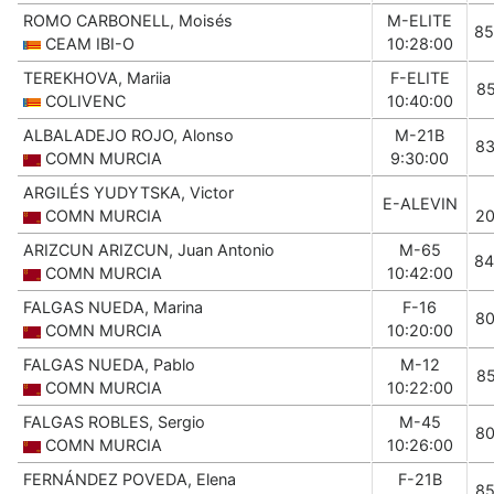
ROMO CARBONELL, Moisés
M-ELITE
85
CEAM IBI-O
10:28:00
TEREKHOVA, Mariia
F-ELITE
8
COLIVENC
10:40:00
ALBALADEJO ROJO, Alonso
M-21B
8
COMN MURCIA
9:30:00
ARGILÉS YUDYTSKA, Victor
E-ALEVIN
COMN MURCIA
2
ARIZCUN ARIZCUN, Juan Antonio
M-65
84
COMN MURCIA
10:42:00
FALGAS NUEDA, Marina
F-16
8
COMN MURCIA
10:20:00
FALGAS NUEDA, Pablo
M-12
8
COMN MURCIA
10:22:00
FALGAS ROBLES, Sergio
M-45
8
COMN MURCIA
10:26:00
FERNÁNDEZ POVEDA, Elena
F-21B
8