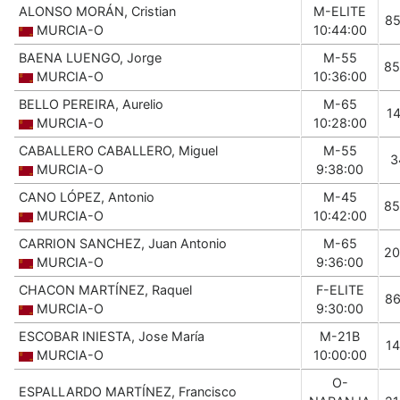
ALONSO MORÁN, Cristian
M-ELITE
8
MURCIA-O
10:44:00
BAENA LUENGO, Jorge
M-55
85
MURCIA-O
10:36:00
BELLO PEREIRA, Aurelio
M-65
1
MURCIA-O
10:28:00
CABALLERO CABALLERO, Miguel
M-55
3
MURCIA-O
9:38:00
CANO LÓPEZ, Antonio
M-45
85
MURCIA-O
10:42:00
CARRION SANCHEZ, Juan Antonio
M-65
20
MURCIA-O
9:36:00
CHACON MARTÍNEZ, Raquel
F-ELITE
8
MURCIA-O
9:30:00
ESCOBAR INIESTA, Jose María
M-21B
1
MURCIA-O
10:00:00
O-
ESPALLARDO MARTÍNEZ, Francisco