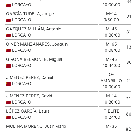
8
LORCA-O
10:00:00
GARCÍA TUDELA, Jorge
M-14
2
LORCA-O
9:50:00
GÁZQUEZ MILLÁN, Antonio
M-45
8
LORCA-O
10:36:00
GINER MANZANARES, Joaquín
M-65
1
LORCA-O
10:08:00
GIRONA BELMONTE, Miguel
M-45
8
LORCA-O
10:44:00
O-
JIMÉNEZ PÉREZ, Daniel
AMARILLO
2
LORCA-O
10:00:00
JIMÉNEZ PÉREZ, David
M-14
2
LORCA-O
10:30:00
LÓPEZ GARCÍA, Laura
F-ELITE
8
LORCA-O
10:24:00
MOLINA MORENO, Juan Mario
M-35
82