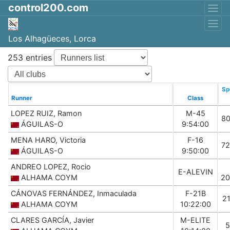
control200.com
Los Alhagüeces, Lorca
253 entries
Sp
Runner
Class
LOPEZ RUIZ, Ramon
M-45
8
ÁGUILAS-O
9:54:00
MENA HARO, Victoria
F-16
7
ÁGUILAS-O
9:50:00
ANDREO LOPEZ, Rocio
E-ALEVIN
ALHAMA COYM
20
CÁNOVAS FERNÁNDEZ, Inmaculada
F-21B
2
ALHAMA COYM
10:22:00
CLARES GARCÍA, Javier
M-ELITE
5