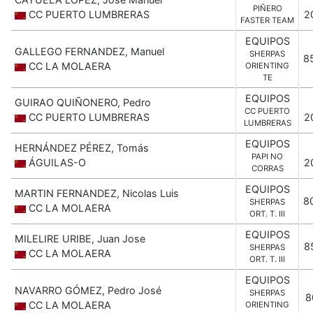
PIÑERO
CC PUERTO LUMBRERAS
2
FASTER TEAM
EQUIPOS
GALLEGO FERNANDEZ, Manuel
SHERPAS
8
CC LA MOLAERA
ORIENTING
TE
EQUIPOS
GUIRAO QUIÑONERO, Pedro
CC PUERTO
CC PUERTO LUMBRERAS
2
LUMBRERAS
EQUIPOS
HERNÁNDEZ PÉREZ, Tomás
PAPI NO
ÁGUILAS-O
2
CORRAS
EQUIPOS
MARTIN FERNANDEZ, Nicolas Luis
8
SHERPAS
CC LA MOLAERA
ORT. T. III
EQUIPOS
MILELIRE URIBE, Juan Jose
8
SHERPAS
CC LA MOLAERA
ORT. T. III
EQUIPOS
NAVARRO GÓMEZ, Pedro José
SHERPAS
8
CC LA MOLAERA
ORIENTING