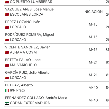
CC PUERTO LUMBRERAS
2
VAZQUEZ ARES, Jose Manuel
INICIACIÓN
ESCOLARES LORCA
2
PÉREZ LOZANO, Iván
M-15
LORCA-O
2
RODRÍGUEZ ROMERA, Miguel
M-15
LORCA-O
2
VICENTE SANCHEZ, Javier
M-15
8
ALHAMA COYM
BETETA PALAO, Jose
M-21
8
MALVARICHE-O
GARCÍA RUIZ, Julio Alberto
M-21
8
LORCA-O
BETHAZ, Alberto
M-40
8
IKP Prato
FERNANDEZ COLLADO, Andrés Maria
M-40
8
CODAN EXTREMADURA