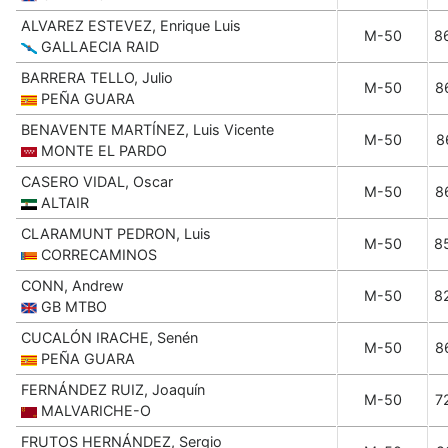
ALVAREZ ESTEVEZ, Enrique Luis
M-50
8
GALLAECIA RAID
BARRERA TELLO, Julio
M-50
8
PEÑA GUARA
BENAVENTE MARTÍNEZ, Luis Vicente
M-50
8
MONTE EL PARDO
CASERO VIDAL, Oscar
M-50
8
ALTAIR
CLARAMUNT PEDRON, Luis
M-50
8
CORRECAMINOS
CONN, Andrew
M-50
8
GB MTBO
CUCALÓN IRACHE, Senén
M-50
8
PEÑA GUARA
FERNÁNDEZ RUIZ, Joaquín
M-50
7
MALVARICHE-O
FRUTOS HERNÁNDEZ, Sergio