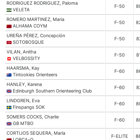
RODRIGUEZ RODRIGUEZ, Paloma
F-50
8
VELETA
ROMERO MARTINEZ, Maria
F-50
8
ALHAMA COYM
UREÑA PÉREZ, Concepción
F-50
8
SOTOBOSQUE
VILAN, Anitha
F-50
8
VELBOSSITY
HAARSMA, Kay
F-60
8
Tintookies Orienteers
HANLEY, Karena
F-60
8
Edinburgh Southern Orienteering Club
LINDGREN, Eva
F-60
8
Finspangs SOK
SOMERS COCKS, Charlie
F-60
8
GB MTBO
CORTIJOS SEQUERA, María
F-ELITE
8
LORCA-O