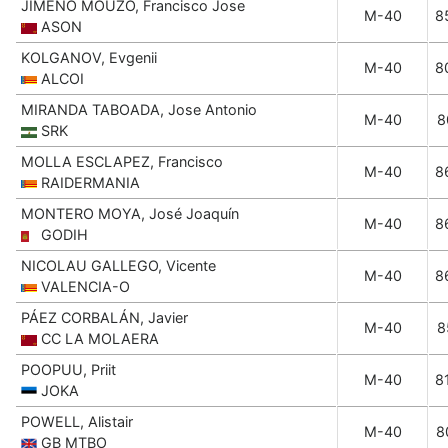
JIMENO MOUZO, Francisco Jose
M-40
8
ASON
KOLGANOV, Evgenii
M-40
8
ALCOI
MIRANDA TABOADA, Jose Antonio
M-40
8
SRK
MOLLA ESCLAPEZ, Francisco
M-40
8
RAIDERMANIA
MONTERO MOYA, José Joaquín
M-40
8
GODIH
NICOLAU GALLEGO, Vicente
M-40
8
VALENCIA-O
PÁEZ CORBALÁN, Javier
M-40
8
CC LA MOLAERA
POOPUU, Priit
M-40
8
JOKA
POWELL, Alistair
M-40
8
GB MTBO