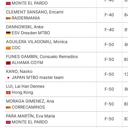
MONTE EL PARDO
CLEMENT SANSANO, Encarni
F-40
8
RAIDERMANIA
DANNOWSKI, Anke
F-40
8
ESV Dresden MTBO
AGUILERA VILADOMIU, Monica
F-50
8
COC
FUNES GAMBIN, Consuelo Remedios
F-50
8
ALHAMA COYM
KANO, Naoko
F-50
1
JAPAN MTBO master team
LUI, Lai Han Dennex
F-50
8
Hong Kong
MORAGA GIMENEZ, Ana
F-50
8
CORRECAMINOS
PARA MARTÍN, Eva Maria
F-50
8
MONTE EL PARDO