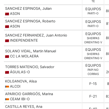
TE
SANCHEZ ESPINOSA, Julian
EQUIPOS
8
ASON
PARTI-O
SANCHEZ ESPINOSA, Roberto
EQUIPOS
8
ASON
PARTI-O
EQUIPOS
SANCHEZ FERNANDEZ, Juan Antonio
8
SHERPAS
INDEPENDIENTE
ORIENTING V
EQUIPOS
SOLANO VIDAL, Martin Manuel
8
SHERPAS
CC LA MOLAERA
ORIENTING V
EQUIPOS
TORRES MATENCIO, Salvador
PAPI NO
ÁGUILAS-O
2
CORRAS
KOLGANOVA, Alisa
F-15
ALCOI
APARICIO GARRIGÓS, Marina
F-21
8
CEAM IBI-O
CASTILLA REYES, Ana
F-40
8