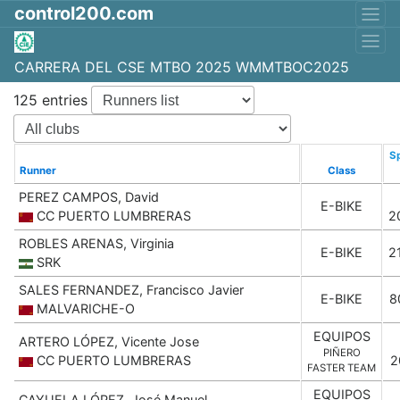
control200.com
CARRERA DEL CSE MTBO 2025 WMMTBOC2025
125 entries
Sp
Runner
Class
PEREZ CAMPOS, David
E-BIKE
CC PUERTO LUMBRERAS
2
ROBLES ARENAS, Virginia
E-BIKE
2
SRK
SALES FERNANDEZ, Francisco Javier
E-BIKE
8
MALVARICHE-O
EQUIPOS
ARTERO LÓPEZ, Vicente Jose
PIÑERO
CC PUERTO LUMBRERAS
2
FASTER TEAM
EQUIPOS
CAYUELA LÓPEZ, José Manuel