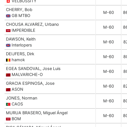
VELBOSSITY
CHERRY, Bob
M-60
8
GB MTBO
CHOUSA ALVAREZ, Urbano
M-60
8
IMPERDIBLE
DAWSON, Keith
M-60
8
Interlopers
DEIJFERS, Dirk
M-60
8
hamok
EGEA SANDOVAL, Jose Luis
M-60
8
MALVARICHE-O
GRACIA ESPINOSA, Jose
M-60
8
ASON
JONES, Norman
M-60
8
CAOS
MURUA BRASERO, Miguel Ángel
M-60
8
BOM