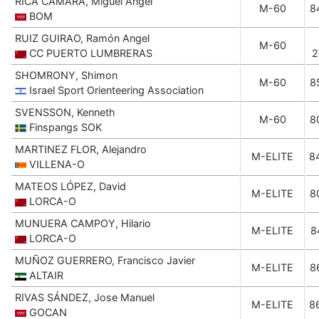
RICA CÁMARA, Miguel Ángel
M-60
8
BOM
RUIZ GUIRAO, Ramón Angel
M-60
CC PUERTO LUMBRERAS
2
SHOMRONY, Shimon
M-60
8
Israel Sport Orienteering Association
SVENSSON, Kenneth
M-60
8
Finspangs SOK
MARTINEZ FLOR, Alejandro
M-ELITE
8
VILLENA-O
MATEOS LÓPEZ, David
M-ELITE
8
LORCA-O
MUNUERA CAMPOY, Hilario
M-ELITE
8
LORCA-O
MUÑOZ GUERRERO, Francisco Javier
M-ELITE
8
ALTAIR
RIVAS SÁNDEZ, Jose Manuel
M-ELITE
8
GOCAN