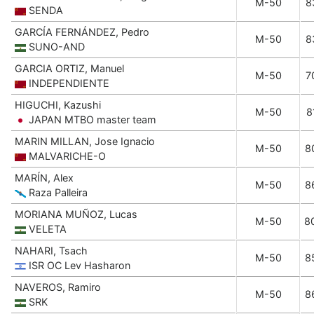
M-50
8
SENDA
GARCÍA FERNÁNDEZ, Pedro
M-50
8
SUNO-AND
GARCIA ORTIZ, Manuel
M-50
7
INDEPENDIENTE
HIGUCHI, Kazushi
M-50
8
JAPAN MTBO master team
MARIN MILLAN, Jose Ignacio
M-50
8
MALVARICHE-O
MARÍN, Alex
M-50
8
Raza Palleira
MORIANA MUÑOZ, Lucas
M-50
8
VELETA
NAHARI, Tsach
M-50
8
ISR OC Lev Hasharon
NAVEROS, Ramiro
M-50
8
SRK