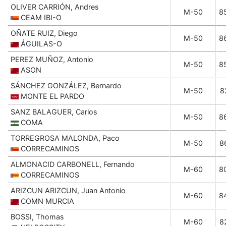
OLIVER CARRIÓN, Andres
M-50
8
CEAM IBI-O
OÑATE RUIZ, Diego
M-50
8
ÁGUILAS-O
PEREZ MUÑOZ, Antonio
M-50
8
ASON
SÁNCHEZ GONZÁLEZ, Bernardo
M-50
8
MONTE EL PARDO
SANZ BALAGUER, Carlos
M-50
8
COMA
TORREGROSA MALONDA, Paco
M-50
8
CORRECAMINOS
ALMONACID CARBONELL, Fernando
M-60
8
CORRECAMINOS
ARIZCUN ARIZCUN, Juan Antonio
M-60
8
COMN MURCIA
BOSSI, Thomas
M-60
8