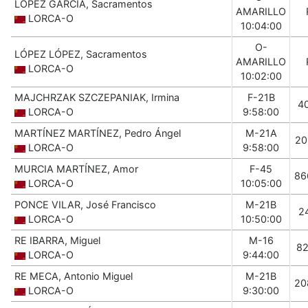
LÓPEZ GARCÍA, Sacramentos
AMARILLO
LORCA-O
10:04:00
O-
LÓPEZ LÓPEZ, Sacramentos
AMARILLO
LORCA-O
10:02:00
MAJCHRZAK SZCZEPANIAK, Irmina
F-21B
4
LORCA-O
9:58:00
MARTÍNEZ MARTÍNEZ, Pedro Ángel
M-21A
20
LORCA-O
9:58:00
MURCIA MARTÍNEZ, Amor
F-45
86
LORCA-O
10:05:00
PONCE VILAR, José Francisco
M-21B
2
LORCA-O
10:50:00
RE IBARRA, Miguel
M-16
82
LORCA-O
9:44:00
RE MECA, Antonio Miguel
M-21B
20
LORCA-O
9:30:00