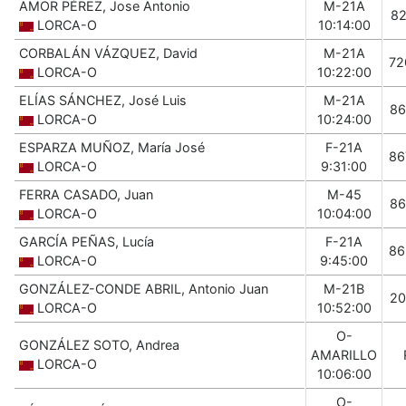
AMOR PÉREZ, Jose Antonio
M-21A
82
LORCA-O
10:14:00
CORBALÁN VÁZQUEZ, David
M-21A
72
LORCA-O
10:22:00
ELÍAS SÁNCHEZ, José Luis
M-21A
86
LORCA-O
10:24:00
ESPARZA MUÑOZ, María José
F-21A
86
LORCA-O
9:31:00
FERRA CASADO, Juan
M-45
86
LORCA-O
10:04:00
GARCÍA PEÑAS, Lucía
F-21A
86
LORCA-O
9:45:00
GONZÁLEZ-CONDE ABRIL, Antonio Juan
M-21B
20
LORCA-O
10:52:00
O-
GONZÁLEZ SOTO, Andrea
AMARILLO
LORCA-O
10:06:00
O-