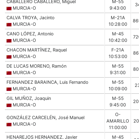
CABALLERO CABALLERO, Miguel
M-55
3
MURCIA-O
9:43:00
CALVA TROYA, Jacinto
M-21A
86
MURCIA-O
10:28:00
CANO LÓPEZ, Antonio
M-45
72
MURCIA-O
10:42:00
CHACON MARTÍNEZ, Raquel
F-21A
86
MURCIA-O
10:53:00
DE LUCAS MORENO, Ramón
M-55
80
MURCIA-O
9:31:00
FERNANDEZ BARAINCA, Luis Fernando
M-55
2
MURCIA-O
10:09:00
GIL MUÑOZ, Joaquin
M-55
20
MURCIA-O
9:45:00
O-
GONZÁLEZ CARCELÉN, José Manuel
AMARILLO
20
MURCIA-O
11:00:00
HENAREJOS HERNANDEZ, Javier
M-45