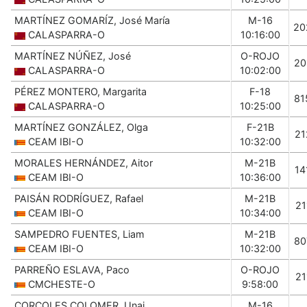
MARTÍNEZ GOMARÍZ, José María
M-16
20
CALASPARRA-O
10:16:00
MARTÍNEZ NÚÑEZ, José
O-ROJO
20
CALASPARRA-O
10:02:00
PÉREZ MONTERO, Margarita
F-18
81
CALASPARRA-O
10:25:00
MARTÍNEZ GONZÁLEZ, Olga
F-21B
21
CEAM IBI-O
10:32:00
MORALES HERNÁNDEZ, Aitor
M-21B
14
CEAM IBI-O
10:36:00
PAISÁN RODRÍGUEZ, Rafael
M-21B
21
CEAM IBI-O
10:34:00
SAMPEDRO FUENTES, Liam
M-21B
80
CEAM IBI-O
10:32:00
PARREÑO ESLAVA, Paco
O-ROJO
21
CMCHESTE-O
9:58:00
CORCOLES COLOMER, Unai
M-16