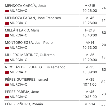
MENDOZA GARCÍA, José
M-21B
21
MURCIA-O
10:26:00
MENDOZA PAGAN, Jose Francisco
M-45
14
MURCIA-O
10:26:00
MILLÁN LARIO, María
F-21B
80
MURCIA-O
10:40:00
MONTORO EGEA, Juan Pedro
M-14
20
MURCIA-O
10:53:00
MULERO MARTINEZ, Guillermo
M-35
13
MURCIA-O
10:29:00
NICOLÁS DEL PUEBLO, Luis Fernando
M-35
80
MURCIA-O
10:39:00
PÉREZ GUTIERREZ, Ismael
M-35
82
MURCIA-O
10:11:00
PÉREZ PAREJA, Jose
M-45
20
MURCIA-O
10:16:00
PÉREZ PIÑEIRO, Román
M-21A