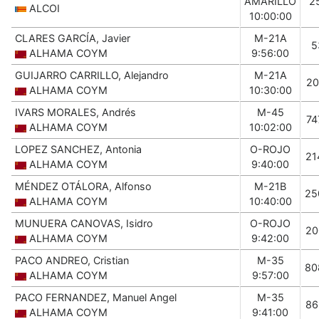
AMARILLO
2
ALCOI
10:00:00
CLARES GARCÍA, Javier
M-21A
5
ALHAMA COYM
9:56:00
GUIJARRO CARRILLO, Alejandro
M-21A
20
ALHAMA COYM
10:30:00
IVARS MORALES, Andrés
M-45
74
ALHAMA COYM
10:02:00
LOPEZ SANCHEZ, Antonia
O-ROJO
21
ALHAMA COYM
9:40:00
MÉNDEZ OTÁLORA, Alfonso
M-21B
25
ALHAMA COYM
10:40:00
MUNUERA CANOVAS, Isidro
O-ROJO
20
ALHAMA COYM
9:42:00
PACO ANDREO, Cristian
M-35
80
ALHAMA COYM
9:57:00
PACO FERNANDEZ, Manuel Angel
M-35
86
ALHAMA COYM
9:41:00