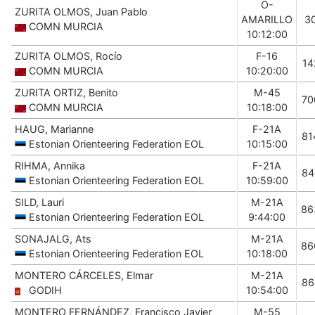
O-
ZURITA OLMOS, Juan Pablo
AMARILLO
3
COMN MURCIA
10:12:00
ZURITA OLMOS, Rocío
F-16
14
COMN MURCIA
10:20:00
ZURITA ORTIZ, Benito
M-45
70
COMN MURCIA
10:18:00
HAUG, Marianne
F-21A
81
Estonian Orienteering Federation EOL
10:15:00
RIHMA, Annika
F-21A
84
Estonian Orienteering Federation EOL
10:59:00
SILD, Lauri
M-21A
86
Estonian Orienteering Federation EOL
9:44:00
SONAJALG, Ats
M-21A
86
Estonian Orienteering Federation EOL
10:18:00
MONTERO CÁRCELES, Elmar
M-21A
86
GODIH
10:54:00
MONTERO FERNÁNDEZ, Francisco Javier
M-55