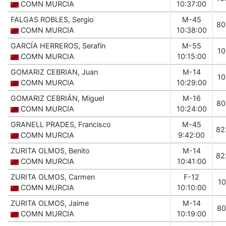
COMN MURCIA
10:37:00
FALGAS ROBLES, Sergio
M-45
80
COMN MURCIA
10:38:00
GARCÍA HERREROS, Serafín
M-55
10
COMN MURCIA
10:15:00
GOMARIZ CEBRIAN, Juan
M-14
10
COMN MURCIA
10:29:00
GOMARIZ CEBRIÁN, Miguel
M-16
80
COMN MURCIA
10:24:00
GRANELL PRADES, Francisco
M-45
82
COMN MURCIA
9:42:00
ZURITA OLMOS, Benito
M-14
82
COMN MURCIA
10:41:00
ZURITA OLMOS, Carmen
F-12
10
COMN MURCIA
10:10:00
ZURITA OLMOS, Jaime
M-14
80
COMN MURCIA
10:19:00