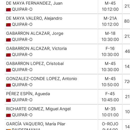
DE MAYA FERNANDEZ, Juan
M-45
21
QUIPAR-O
10:12:00
DE MAYA VALERO, Alejandro
M-21A
80
QUIPAR-O
10:12:00
GABARRON ALCAZAR, Jorge
M-18
21
QUIPAR-O
10:30:00
GABARRON ALCAZAR, Victoria
F-16
46
QUIPAR-O
10:30:00
GABARRON LOPEZ, Cristobal
M-45
14
QUIPAR-O
10:30:00
GONZALEZ-CONDE LOPEZ, Antonio
M-45
72
QUIPAR-O
10:50:00
PÉREZ ESPÍN, Agueda
F-45
21
QUIPAR-O
10:45:00
RICHARTE GOMEZ, Miguel Angel
M-35
10
QUIPAR-O
10:01:00
GARCÍA VAQUERO, María Pilar
O-ROJO
14
RAIDERMANIA
9:44:00