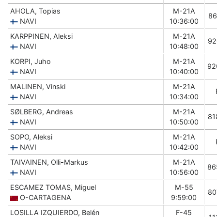
AHOLA, Topias
M-21A
86
NAVI
10:36:00
KARPPINEN, Aleksi
M-21A
92
NAVI
10:48:00
KORPI, Juho
M-21A
92
NAVI
10:40:00
MALINEN, Vinski
M-21A
NAVI
10:34:00
SØLBERG, Andreas
M-21A
81
NAVI
10:50:00
SOPO, Aleksi
M-21A
NAVI
10:42:00
TAIVAINEN, Olli-Markus
M-21A
86
NAVI
10:56:00
ESCAMEZ TOMAS, Miguel
M-55
80
O-CARTAGENA
9:59:00
LOSILLA IZQUIERDO, Belén
F-45