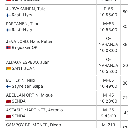
JURVAKAINEN, Tuija
F-55
80
Rasti-Hyry
10:55:00
PARTANEN, Timo
M-55
80
Rasti-Hyry
10:55:00
O-
JEVANORD, Hans Petter
NARANJA
86
Ringsaker OK
10:03:00
O-
ALIAGA ESPEJO, Juan
NARANJA
20
SANT JOAN
10:55:00
BUTILKIN, Niilo
M-65
86
Säyneisen Salpa
10:49:00
ABELLÁN ORTÍN, Miguel
M-45
72
SENDA
10:28:00
ASTASIO MARTÍNEZ, Antonio
M-35
4
SENDA
9:43:00
CAMPOY BELMONTE, Diego
M-21B
82