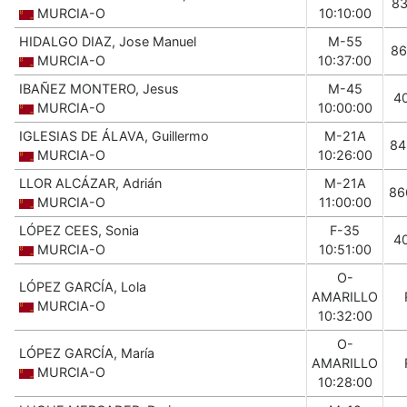
83
MURCIA-O
10:10:00
HIDALGO DIAZ, Jose Manuel
M-55
86
MURCIA-O
10:37:00
IBAÑEZ MONTERO, Jesus
M-45
4
MURCIA-O
10:00:00
IGLESIAS DE ÁLAVA, Guillermo
M-21A
84
MURCIA-O
10:26:00
LLOR ALCÁZAR, Adrián
M-21A
86
MURCIA-O
11:00:00
LÓPEZ CEES, Sonia
F-35
4
MURCIA-O
10:51:00
O-
LÓPEZ GARCÍA, Lola
AMARILLO
MURCIA-O
10:32:00
O-
LÓPEZ GARCÍA, María
AMARILLO
MURCIA-O
10:28:00