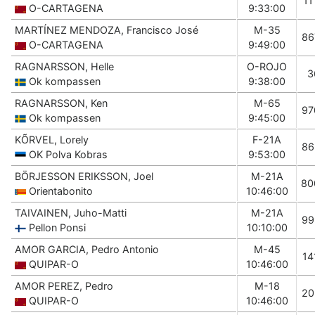
11
O-CARTAGENA
9:33:00
MARTÍNEZ MENDOZA, Francisco José
M-35
86
O-CARTAGENA
9:49:00
RAGNARSSON, Helle
O-ROJO
3
Ok kompassen
9:38:00
RAGNARSSON, Ken
M-65
97
Ok kompassen
9:45:00
KÕRVEL, Lorely
F-21A
86
OK Polva Kobras
9:53:00
BÖRJESSON ERIKSSON, Joel
M-21A
80
Orientabonito
10:46:00
TAIVAINEN, Juho-Matti
M-21A
99
Pellon Ponsi
10:10:00
AMOR GARCIA, Pedro Antonio
M-45
14
QUIPAR-O
10:46:00
AMOR PEREZ, Pedro
M-18
20
QUIPAR-O
10:46:00