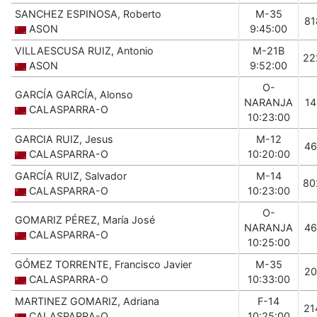
SANCHEZ ESPINOSA, Roberto
M-35
81
ASON
9:45:00
VILLAESCUSA RUIZ, Antonio
M-21B
22
ASON
9:52:00
O-
GARCÍA GARCÍA, Alonso
NARANJA
14
CALASPARRA-O
10:23:00
GARCIA RUIZ, Jesus
M-12
46
CALASPARRA-O
10:20:00
GARCÍA RUIZ, Salvador
M-14
80
CALASPARRA-O
10:23:00
O-
GOMARIZ PÉREZ, María José
NARANJA
46
CALASPARRA-O
10:25:00
GÓMEZ TORRENTE, Francisco Javier
M-35
20
CALASPARRA-O
10:33:00
MARTINEZ GOMARIZ, Adriana
F-14
21
CALASPARRA-O
10:25:00