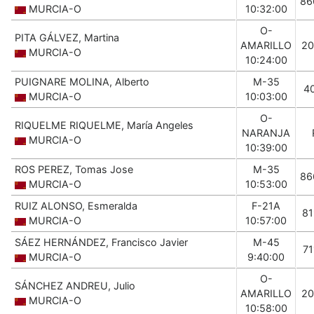
86
MURCIA-O
10:32:00
O-
PITA GÁLVEZ, Martina
AMARILLO
20
MURCIA-O
10:24:00
PUIGNARE MOLINA, Alberto
M-35
4
MURCIA-O
10:03:00
O-
RIQUELME RIQUELME, María Angeles
NARANJA
MURCIA-O
10:39:00
ROS PEREZ, Tomas Jose
M-35
86
MURCIA-O
10:53:00
RUIZ ALONSO, Esmeralda
F-21A
81
MURCIA-O
10:57:00
SÁEZ HERNÁNDEZ, Francisco Javier
M-45
71
MURCIA-O
9:40:00
O-
SÁNCHEZ ANDREU, Julio
AMARILLO
20
MURCIA-O
10:58:00