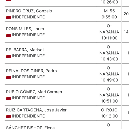
10:26:00
PIÑERO CRUZ, Gonzalo
M-55
20
INDEPENDIENTE
9:55:00
O-
PONS MILES, Laura
NARANJA
14
INDEPENDIENTE
10:11:00
O-
RE IBARRA, Marisol
NARANJA
INDEPENDIENTE
10:43:00
O-
REINALDOS GINER, Pedro
NARANJA
INDEPENDIENTE
10:49:00
O-
RUBIO GÓMEZ, Mari Carmen
NARANJA
INDEPENDIENTE
10:51:00
RUIZ CARTAGENA, Jose Javier
O-ROJO
INDEPENDIENTE
10:12:00
O-
SÁNCHEZ BISHOP, Elena