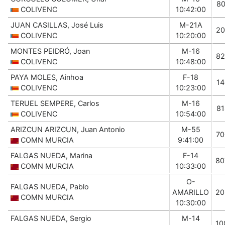
80
COLIVENC
10:42:00
JUAN CASILLAS, José Luis
M-21A
20
COLIVENC
10:20:00
MONTES PEIDRÓ, Joan
M-16
82
COLIVENC
10:48:00
PAYA MOLES, Ainhoa
F-18
14
COLIVENC
10:23:00
TERUEL SEMPERE, Carlos
M-16
81
COLIVENC
10:54:00
ARIZCUN ARIZCUN, Juan Antonio
M-55
70
COMN MURCIA
9:41:00
FALGAS NUEDA, Marina
F-14
80
COMN MURCIA
10:33:00
O-
FALGAS NUEDA, Pablo
AMARILLO
20
COMN MURCIA
10:30:00
FALGAS NUEDA, Sergio
M-14
10