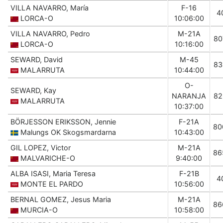
VILLA NAVARRO, María
F-16
4
LORCA-O
10:06:00
VILLA NAVARRO, Pedro
M-21A
80
LORCA-O
10:16:00
SEWARD, David
M-45
83
MALARRUTA
10:44:00
O-
SEWARD, Kay
NARANJA
82
MALARRUTA
10:37:00
BÖRJESSON ERIKSSON, Jennie
F-21A
80
Malungs OK Skogsmardarna
10:43:00
GIL LOPEZ, Victor
M-21A
86
MALVARICHE-O
9:40:00
ALBA ISASI, Maria Teresa
F-21B
4
MONTE EL PARDO
10:56:00
BERNAL GOMEZ, Jesus Maria
M-21A
86
MURCIA-O
10:58:00