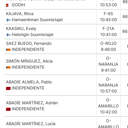
86
GODIH
10:53:00
KAJAVA, Ritva
F-65
86
Hameenlinnan Suunnistajat
10:45:00
KAASIKU, Evely
F-21A
86
Helsingin Suunnistajat
10:41:00
SAEZ BUEDO, Fernando
O-ROJO
INDEPENDIENTE
9:46:00
O-
SIMÓN MÍNGUEZ, Alicia
NARANJA
INDEPENDIENTE
9:41:00
O-
ABADIE ALMELA, Pablo
NARANJA
INDEPENDIENTE
10:57:00
O-
ABADÍE MARTÍNEZ, Adrián
AMARILLO
INDEPENDIENTE
10:42:00
O-
ABADÍE MARTÍNEZ, Lucía
AMARILLO