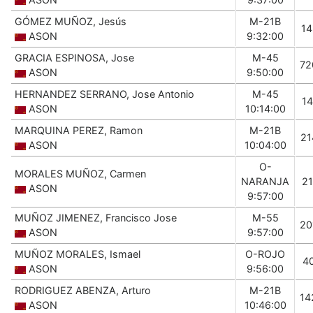
GÓMEZ MUÑOZ, Jesús
M-21B
14
ASON
9:32:00
GRACIA ESPINOSA, Jose
M-45
72
ASON
9:50:00
HERNANDEZ SERRANO, Jose Antonio
M-45
14
ASON
10:14:00
MARQUINA PEREZ, Ramon
M-21B
21
ASON
10:04:00
O-
MORALES MUÑOZ, Carmen
NARANJA
21
ASON
9:57:00
MUÑOZ JIMENEZ, Francisco Jose
M-55
20
ASON
9:57:00
MUÑOZ MORALES, Ismael
O-ROJO
4
ASON
9:56:00
RODRIGUEZ ABENZA, Arturo
M-21B
14
ASON
10:46:00