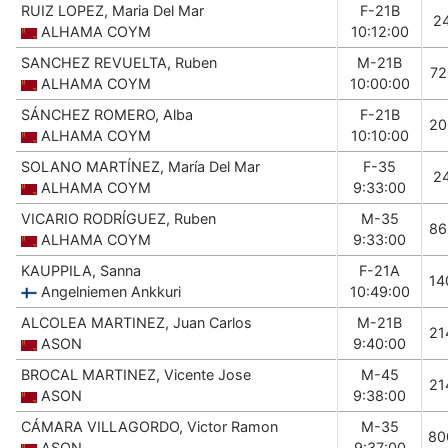
RUIZ LOPEZ, Maria Del Mar
F-21B
2
ALHAMA COYM
10:12:00
SANCHEZ REVUELTA, Ruben
M-21B
72
ALHAMA COYM
10:00:00
SÁNCHEZ ROMERO, Alba
F-21B
20
ALHAMA COYM
10:10:00
SOLANO MARTÍNEZ, María Del Mar
F-35
2
ALHAMA COYM
9:33:00
VICARIO RODRÍGUEZ, Ruben
M-35
86
ALHAMA COYM
9:33:00
KAUPPILA, Sanna
F-21A
14
Angelniemen Ankkuri
10:49:00
ALCOLEA MARTINEZ, Juan Carlos
M-21B
21
ASON
9:40:00
BROCAL MARTINEZ, Vicente Jose
M-45
21
ASON
9:38:00
CÁMARA VILLAGORDO, Victor Ramon
M-35
80
ASON
9:37:00