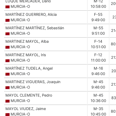
LUQUE MERCADER, Dario
M-12
20
MURCIA-O
10:58:00
MARTÍNEZ GUERRERO, Alicia
F-55
2
MURCIA-O
9:49:00
MARTÍNEZ MARTÍNEZ, Sebastián
M-55
21
MURCIA-O
9:51:00
MARTINEZ MAYOL, Alba
F-14
80
MURCIA-O
10:51:00
MARTINEZ MAYOL, Iris
F-12
21
MURCIA-O
11:00:00
MARTÍNEZ TUDELA, Angel
M-16
20
MURCIA-O
9:46:00
MARTINEZ VIGUERAS, Joaquin
M-45
21
MURCIA-O
9:46:00
MAYOL CLEMENTE, Pedro
M-45
83
MURCIA-O
10:36:00
MAYOL VIUDEZ, Jaime
M-35
80
MURCIA-O
10:45:00