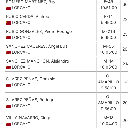
ROMERO MARTÍNEZ, Ray
F-45
90
LORCA-O
10:51:00
RUBIO CERDÁ, Ainhoa
F-14
22
LORCA-O
9:45:00
RUBIO GONZÁLEZ, Pedro Rodrigo
M-21B
25
LORCA-O
9:48:00
SÁNCHEZ CÁCERES, Ángel Luis
M-55
20
LORCA-O
10:05:00
SÁNCHEZ MANCHÓN, Alejandro
M-14
21
LORCA-O
10:05:00
O-
SUAREZ PEÑAS, Gonzálo
AMARILLO
4
LORCA-O
9:58:00
O-
SUAREZ PEÑAS, Rodrigo
AMARILLO
20
LORCA-O
9:56:00
VILLA NAVARRO, Diego
M-18
20
LORCA-O
10:04:00