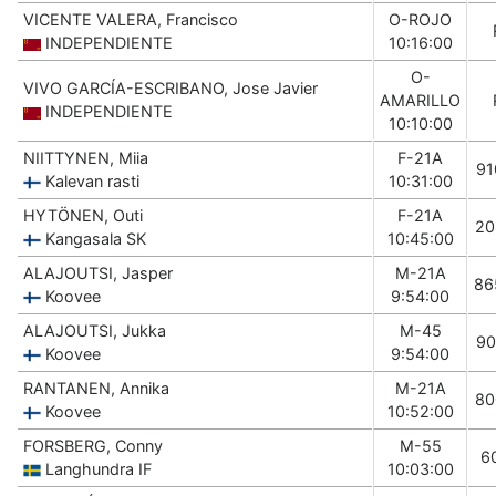
VICENTE VALERA, Francisco
O-ROJO
INDEPENDIENTE
10:16:00
O-
VIVO GARCÍA-ESCRIBANO, Jose Javier
AMARILLO
INDEPENDIENTE
10:10:00
NIITTYNEN, Miia
F-21A
91
Kalevan rasti
10:31:00
HYTÖNEN, Outi
F-21A
20
Kangasala SK
10:45:00
ALAJOUTSI, Jasper
M-21A
86
Koovee
9:54:00
ALAJOUTSI, Jukka
M-45
90
Koovee
9:54:00
RANTANEN, Annika
M-21A
80
Koovee
10:52:00
FORSBERG, Conny
M-55
6
Langhundra IF
10:03:00