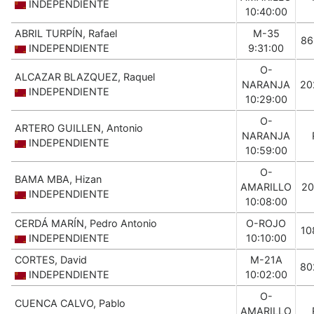
INDEPENDIENTE
10:40:00
ABRIL TURPÍN, Rafael
M-35
86
INDEPENDIENTE
9:31:00
O-
ALCAZAR BLAZQUEZ, Raquel
NARANJA
20
INDEPENDIENTE
10:29:00
O-
ARTERO GUILLEN, Antonio
NARANJA
INDEPENDIENTE
10:59:00
O-
BAMA MBA, Hizan
AMARILLO
20
INDEPENDIENTE
10:08:00
CERDÁ MARÍN, Pedro Antonio
O-ROJO
10
INDEPENDIENTE
10:10:00
CORTES, David
M-21A
80
INDEPENDIENTE
10:02:00
O-
CUENCA CALVO, Pablo
AMARILLO