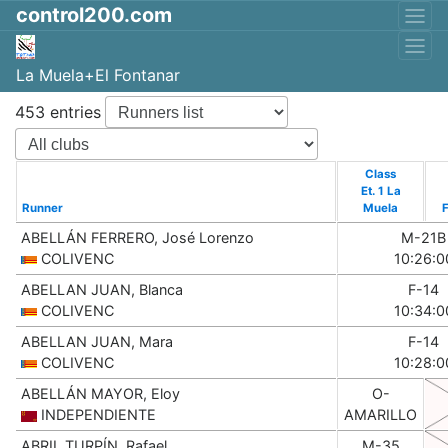
control200.com
La Muela+El Fontanar
453 entries
Class
Et. 1 La
Runner
Muela
ABELLÁN FERRERO, José Lorenzo
M-21B
COLIVENC
10:26:0
ABELLAN JUAN, Blanca
F-14
COLIVENC
10:34:0
ABELLAN JUAN, Mara
F-14
COLIVENC
10:28:0
ABELLÁN MAYOR, Eloy
O-
INDEPENDIENTE
AMARILLO
ABRIL TURPÍN, Rafael
M-35