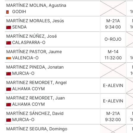
MARTÍNEZ MOLINA, Agustina
GODIH
1
MARTÍNEZ MORALES, Jesús
M-21A
SENDA
9:34:00
1
MARTÍNEZ NÚÑEZ, José
O-ROJO
CALASPARRA-O
MARTÍNEZ PASTOR, Jaume
M-14
VALENCIA-O
11:32:00
1
MARTINEZ PINEDA, Jonatan
MURCIA-O
1
MARTINEZ REMORDET, Angel
E-ALEVIN
ALHAMA COYM
MARTINEZ REMORDET, Juan
E-ALEVIN
ALHAMA COYM
MARTÍNEZ SÁNCHEZ, David
M-21A
MURCIA-O
9:32:00
1
MARTÍNEZ SEGURA, Domingo