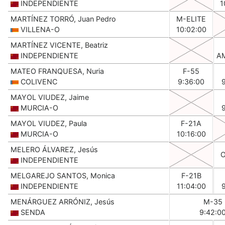
INDEPENDIENTE
1
MARTÍNEZ TORRÓ, Juan Pedro
M-ELITE
VILLENA-O
10:02:00
MARTÍNEZ VICENTE, Beatriz
INDEPENDIENTE
A
MATEO FRANQUESA, Nuria
F-55
COLIVENC
9:36:00
MAYOL VIUDEZ, Jaime
MURCIA-O
MAYOL VIUDEZ, Paula
F-21A
MURCIA-O
10:16:00
MELERO ÁLVAREZ, Jesús
INDEPENDIENTE
MELGAREJO SANTOS, Monica
F-21B
INDEPENDIENTE
11:04:00
MENÁRGUEZ ARRÓNIZ, Jesús
M-35
SENDA
9:42:0