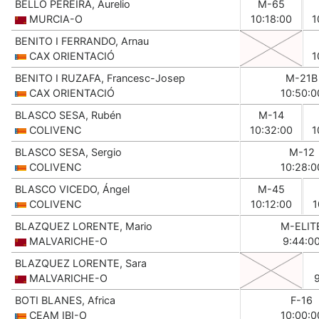
BELLO PEREIRA, Aurelio
M-65
MURCIA-O
10:18:00
1
BENITO I FERRANDO, Arnau
CAX ORIENTACIÓ
1
BENITO I RUZAFA, Francesc-Josep
M-21B
CAX ORIENTACIÓ
10:50:0
BLASCO SESA, Rubén
M-14
COLIVENC
10:32:00
1
BLASCO SESA, Sergio
M-12
COLIVENC
10:28:0
BLASCO VICEDO, Ángel
M-45
COLIVENC
10:12:00
1
BLAZQUEZ LORENTE, Mario
M-ELIT
MALVARICHE-O
9:44:0
BLAZQUEZ LORENTE, Sara
MALVARICHE-O
BOTI BLANES, Africa
F-16
CEAM IBI-O
10:00:0