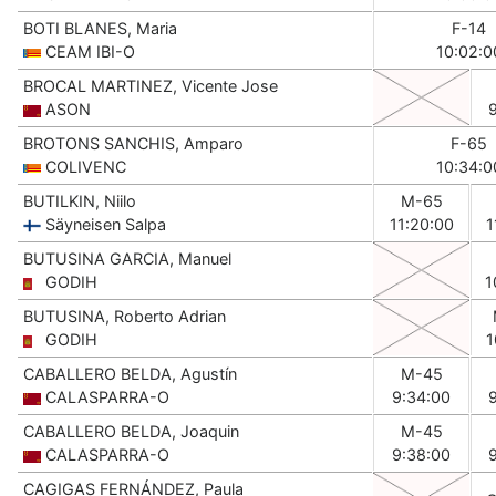
BOTI BLANES, Maria
F-14
CEAM IBI-O
10:02:0
BROCAL MARTINEZ, Vicente Jose
ASON
BROTONS SANCHIS, Amparo
F-65
COLIVENC
10:34:0
BUTILKIN, Niilo
M-65
Säyneisen Salpa
11:20:00
1
BUTUSINA GARCIA, Manuel
GODIH
1
BUTUSINA, Roberto Adrian
GODIH
1
CABALLERO BELDA, Agustín
M-45
CALASPARRA-O
9:34:00
CABALLERO BELDA, Joaquin
M-45
CALASPARRA-O
9:38:00
CAGIGAS FERNÁNDEZ, Paula