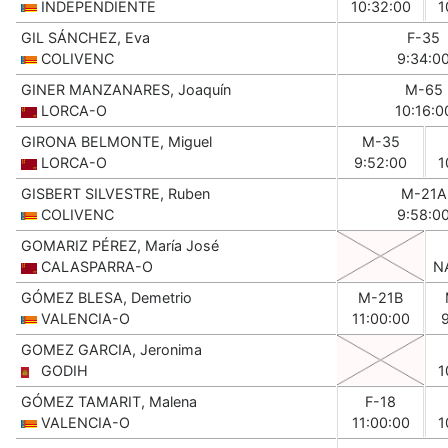
INDEPENDIENTE
10:32:00
1
GIL SÁNCHEZ, Eva
F-35
COLIVENC
9:34:0
GINER MANZANARES, Joaquín
M-65
LORCA-O
10:16:0
GIRONA BELMONTE, Miguel
M-35
LORCA-O
9:52:00
1
GISBERT SILVESTRE, Ruben
M-21A
COLIVENC
9:58:0
GOMARIZ PÉREZ, María José
CALASPARRA-O
N
GÓMEZ BLESA, Demetrio
M-21B
VALENCIA-O
11:00:00
GOMEZ GARCIA, Jeronima
GODIH
1
GÓMEZ TAMARIT, Malena
F-18
VALENCIA-O
11:00:00
1