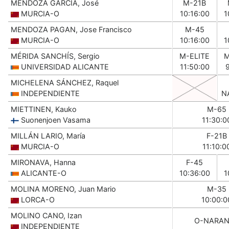
MENDOZA GARCÍA, José
M-21B
MURCIA-O
10:16:00
1
MENDOZA PAGAN, Jose Francisco
M-45
MURCIA-O
10:16:00
1
MÉRIDA SANCHÍS, Sergio
M-ELITE
M
UNIVERSIDAD ALICANTE
11:50:00
MICHELENA SÁNCHEZ, Raquel
INDEPENDIENTE
N
MIETTINEN, Kauko
M-65
Suonenjoen Vasama
11:30:0
MILLÁN LARIO, María
F-21B
MURCIA-O
11:10:0
MIRONAVA, Hanna
F-45
ALICANTE-O
10:36:00
1
MOLINA MORENO, Juan Mario
M-35
LORCA-O
10:00:0
MOLINO CANO, Izan
O-NARAN
INDEPENDIENTE