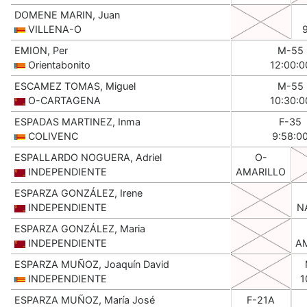
DOMENE MARIN, Juan
VILLENA-O
EMION, Per
M-55
Orientabonito
12:00:0
ESCAMEZ TOMAS, Miguel
M-55
O-CARTAGENA
10:30:0
ESPADAS MARTINEZ, Inma
F-35
COLIVENC
9:58:0
ESPALLARDO NOGUERA, Adriel
O-
INDEPENDIENTE
AMARILLO
ESPARZA GONZÁLEZ, Irene
INDEPENDIENTE
N
ESPARZA GONZÁLEZ, Maria
INDEPENDIENTE
A
ESPARZA MUÑOZ, Joaquín David
INDEPENDIENTE
1
ESPARZA MUÑOZ, María José
F-21A