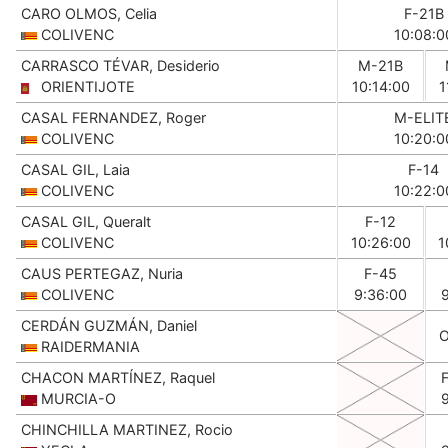
CARO OLMOS, Celia
F-21B
COLIVENC
10:08:0
CARRASCO TÉVAR, Desiderio
M-21B
ORIENTIJOTE
10:14:00
1
CASAL FERNANDEZ, Roger
M-ELIT
COLIVENC
10:20:0
CASAL GIL, Laia
F-14
COLIVENC
10:22:0
CASAL GIL, Queralt
F-12
COLIVENC
10:26:00
1
CAUS PERTEGAZ, Nuria
F-45
COLIVENC
9:36:00
CERDÁN GUZMÁN, Daniel
RAIDERMANIA
CHACON MARTÍNEZ, Raquel
MURCIA-O
CHINCHILLA MARTINEZ, Rocio