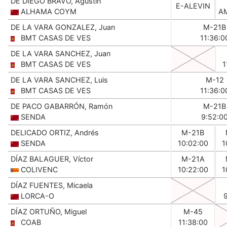
DE DIEGO BRAVO, Agustin
E-ALEVIN
ALHAMA COYM
A
DE LA VARA GONZALEZ, Juan
M-21B
BMT CASAS DE VES
11:36:0
DE LA VARA SANCHEZ, Juan
BMT CASAS DE VES
1
DE LA VARA SANCHEZ, Luis
M-12
BMT CASAS DE VES
11:36:0
DE PACO GABARRÓN, Ramón
M-21B
SENDA
9:52:0
DELICADO ORTIZ, Andrés
M-21B
SENDA
10:02:00
1
DÍAZ BALAGUER, Víctor
M-21A
COLIVENC
10:22:00
1
DÍAZ FUENTES, Micaela
LORCA-O
DÍAZ ORTUÑO, Miguel
M-45
COAB
11:38:00