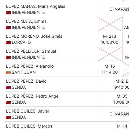
LOPEZ MAÑAS, Maria Angeles
O-NARAN
INDEPENDIENTE
LÓPEZ MATA, Emma
INDEPENDIENTE
A
LÓPEZ MORENO, José Ginés
M-21B
LORCA-O
10:08:00
1
LOPEZ PELLICER, Samuel
INDEPENDIENTE
N
LÓPEZ PÉREZ, Alejandro
M-16
SANT JOAN
11:14:00
LÓPEZ PÉREZ, David
M-21B
SENDA
9:40:0
LÓPEZ PÉREZ, Pedro Ángel
M-35
SENDA
10:08:0
LÓPEZ QUILES, Javier
O-NARAN
SENDA
LÓPEZ QUILES, Marcos
M-14