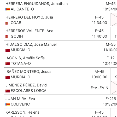
HERRERA ENGUIDANOS, Jonathan
M-45
ALICANTE-O
10:34:0
HERRERO DEL HOYO, Julia
F-45
COAB
11:34:00
HERREROS VALIENTE, Ana
F-45
GODIH
11:40:00
1
HIDALGO DIAZ, Jose Manuel
M-55
MURCIA-O
11:10:0
IACONIS, Amélie Sofía
F-12
TOTANA-O
10:44:0
IBAÑEZ MONTERO, Jesus
M-45
MURCIA-O
10:00:00
JIMÉNEZ PÉREZ, David
E-ALEVIN
ESCOLARES LORCA
JUAN MIRA, Eva
F-21B
COLIVENC
10:32:0
KARLSSON, Helena
F-45