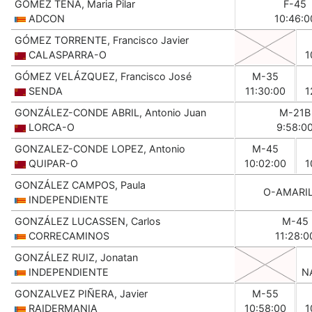
GOMEZ TENA, Maria Pilar
F-45
ADCON
10:46:0
GÓMEZ TORRENTE, Francisco Javier
CALASPARRA-O
1
GÓMEZ VELÁZQUEZ, Francisco José
M-35
SENDA
11:30:00
1
GONZÁLEZ-CONDE ABRIL, Antonio Juan
M-21B
LORCA-O
9:58:0
GONZALEZ-CONDE LOPEZ, Antonio
M-45
QUIPAR-O
10:02:00
1
GONZÁLEZ CAMPOS, Paula
O-AMARI
INDEPENDIENTE
GONZÁLEZ LUCASSEN, Carlos
M-45
CORRECAMINOS
11:28:0
GONZÁLEZ RUIZ, Jonatan
INDEPENDIENTE
N
GONZALVEZ PIÑERA, Javier
M-55
RAIDERMANIA
10:58:00
1