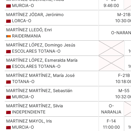
MURCIA-O
9:46:00
MARTÍNEZ JÓDAR, Jerónimo
M-21B
LORCA-O
10:30:0
MARTÍNEZ LLEDÓ, Enri
O-NARAN
RAIDERMANIA
MARTÍNEZ LÓPEZ, Domingo Jesús
ESCOLARES TOTANA-O
1
MARTÍNEZ LÓPEZ, Esmeralda María
ESCOLARES TOTANA-O
1
MARTÍNEZ MARTÍNEZ, María José
F-21B
TOTANA-O
10:18:0
MARTÍNEZ MARTÍNEZ, Sebastián
M-55
MURCIA-O
10:32:0
MARTÍNEZ MARTÍNEZ, Silvia
O-
INDEPENDIENTE
NARANJA
MARTINEZ MAYOL, Iris
F-14
MURCIA-O
11:00:00
1