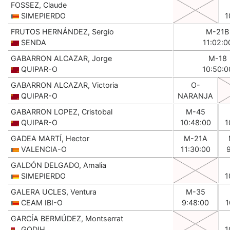
FOSSEZ, Claude
SIMEPIERDO
1
FRUTOS HERNÁNDEZ, Sergio
M-21B
SENDA
11:02:0
GABARRON ALCAZAR, Jorge
M-18
QUIPAR-O
10:50:0
GABARRON ALCAZAR, Victoria
O-
QUIPAR-O
NARANJA
GABARRON LOPEZ, Cristobal
M-45
QUIPAR-O
10:48:00
1
GADEA MARTÍ, Hector
M-21A
VALENCIA-O
11:30:00
GALDÓN DELGADO, Amalia
SIMEPIERDO
1
GALERA UCLES, Ventura
M-35
CEAM IBI-O
9:48:00
1
GARCÍA BERMÚDEZ, Montserrat
GODIH
1