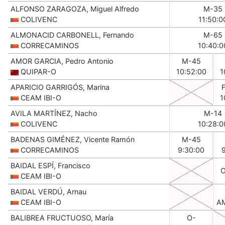
ALFONSO ZARAGOZA, Miguel Alfredo
M-35
COLIVENC
11:50:0
ALMONACID CARBONELL, Fernando
M-65
CORRECAMINOS
10:40:0
AMOR GARCIA, Pedro Antonio
M-45
QUIPAR-O
10:52:00
1
APARICIO GARRIGÓS, Marina
CEAM IBI-O
1
AVILA MARTÍNEZ, Nacho
M-14
COLIVENC
10:28:0
BADENAS GIMÉNEZ, Vicente Ramón
M-45
CORRECAMINOS
9:30:00
BAIDAL ESPÍ, Francisco
CEAM IBI-O
BAIDAL VERDÚ, Arnau
CEAM IBI-O
A
BALIBREA FRUCTUOSO, María
O-