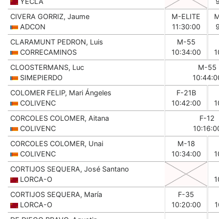
YECLA
CIVERA GORRIZ, Jaume
M-ELITE
M
ADCON
11:30:00
CLARAMUNT PEDRON, Luis
M-55
CORRECAMINOS
10:34:00
1
CLOOSTERMANS, Luc
M-55
SIMEPIERDO
10:44:0
COLOMER FELIP, Mari Ángeles
F-21B
COLIVENC
10:42:00
1
CORCOLES COLOMER, Aitana
F-12
COLIVENC
10:16:0
CORCOLES COLOMER, Unai
M-18
COLIVENC
10:34:00
1
CORTIJOS SEQUERA, José Santano
LORCA-O
1
CORTIJOS SEQUERA, María
F-35
LORCA-O
10:20:00
1