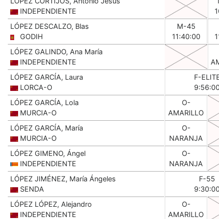
LÓPEZ CORTIJOS, Antonio Jesús
INDEPENDIENTE
1
LÓPEZ DESCALZO, Blas
M-45
GODIH
11:40:00
1
LÓPEZ GALINDO, Ana María
INDEPENDIENTE
A
LÓPEZ GARCÍA, Laura
F-ELIT
LORCA-O
9:56:0
LÓPEZ GARCÍA, Lola
O-
MURCIA-O
AMARILLO
LÓPEZ GARCÍA, María
O-
MURCIA-O
NARANJA
LÓPEZ GIMENO, Ángel
O-
INDEPENDIENTE
NARANJA
LÓPEZ JIMÉNEZ, María Ángeles
F-55
SENDA
9:30:0
LÓPEZ LÓPEZ, Alejandro
O-
INDEPENDIENTE
AMARILLO