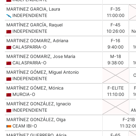
MARTINEZ GARCIA, Laura
F-35
INDEPENDIENTE
11:00:00
MARTÍNEZ GARCÍA, Raquel
F-45
INDEPENDIENTE
10:26:00
N
MARTINEZ GOMARIZ, Adriana
F-16
CALASPARRA-O
9:40:00
1
MARTINEZ GOMARIZ, Jose Maria
M-18
CALASPARRA-O
9:38:00
1
MARTÍNEZ GÓMEZ, Miguel Antonio
INDEPENDIENTE
MARTÍNEZ GÓMEZ, Mónica
F-ELITE
MURCIA-O
11:10:00
1
MARTÍNEZ GONZÁLEZ, Ignacio
INDEPENDIENTE
A
MARTÍNEZ GONZÁLEZ, Olga
F-21B
CEAM IBI-O
11:32:0
MARTÍNEZ GUERRERO, Alicia
F-65