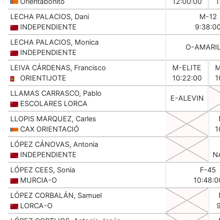
Orientabonito
12:00:00
1
LECHA PALACIOS, Dani
M-12
INDEPENDIENTE
9:38:0
LECHA PALACIOS, Monica
O-AMARI
INDEPENDIENTE
LEIVA CÁRDENAS, Francisco
M-ELITE
M
ORIENTIJOTE
10:22:00
1
LLAMAS CARRASCO, Pablo
E-ALEVIN
ESCOLARES LORCA
LLOPIS MARQUEZ, Carles
CAX ORIENTACIÓ
1
LÓPEZ CÁNOVAS, Antonia
INDEPENDIENTE
N
LÓPEZ CEES, Sonia
F-45
MURCIA-O
10:48:0
LÓPEZ CORBALÁN, Samuel
LORCA-O