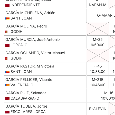
INDEPENDIENTE
NARANJA
GARCÍA MICHELENA, Adrián
O-AMARI
SANT JOAN
GARCÍA MOLINA, Pedro
GODIH
1
GARCÍA MURCIA, José Antonio
M-35
LORCA-O
9:50:00
GARCIA OCHANDO, Victor Manuel
GODIH
1
GARCÍA PASTOR, M Victoria
F-45
SANT JOAN
10:38:00
1
GARCIA PELLICER, Vicente
M-21B
VALENCIA-O
10:46:00
1
GARCÍA RUIZ, Salvador
M-16
CALASPARRA-O
10:06:0
GARCÍA TUDELA, Jorge
E-ALEVIN
ESCOLARES LORCA