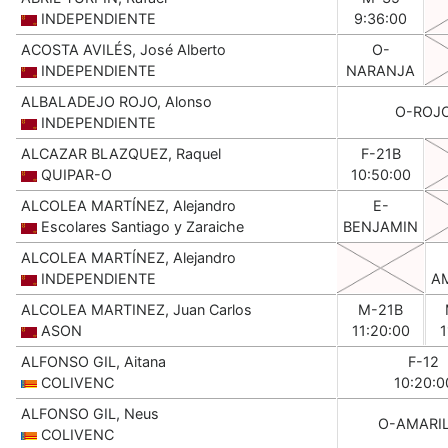
INDEPENDIENTE
9:36:00
ACOSTA AVILÉS, José Alberto
O-
INDEPENDIENTE
NARANJA
ALBALADEJO ROJO, Alonso
O-ROJ
INDEPENDIENTE
ALCAZAR BLAZQUEZ, Raquel
F-21B
QUIPAR-O
10:50:00
ALCOLEA MARTÍNEZ, Alejandro
E-
Escolares Santiago y Zaraiche
BENJAMIN
ALCOLEA MARTÍNEZ, Alejandro
INDEPENDIENTE
A
ALCOLEA MARTINEZ, Juan Carlos
M-21B
ASON
11:20:00
1
ALFONSO GIL, Aitana
F-12
COLIVENC
10:20:0
ALFONSO GIL, Neus
O-AMARI
COLIVENC