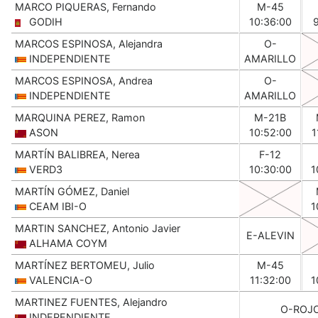
MARCO PIQUERAS, Fernando
M-45
GODIH
10:36:00
MARCOS ESPINOSA, Alejandra
O-
INDEPENDIENTE
AMARILLO
MARCOS ESPINOSA, Andrea
O-
INDEPENDIENTE
AMARILLO
MARQUINA PEREZ, Ramon
M-21B
ASON
10:52:00
1
MARTÍN BALIBREA, Nerea
F-12
VERD3
10:30:00
1
MARTÍN GÓMEZ, Daniel
CEAM IBI-O
1
MARTIN SANCHEZ, Antonio Javier
E-ALEVIN
ALHAMA COYM
MARTÍNEZ BERTOMEU, Julio
M-45
VALENCIA-O
11:32:00
1
MARTINEZ FUENTES, Alejandro
O-ROJ
INDEPENDIENTE