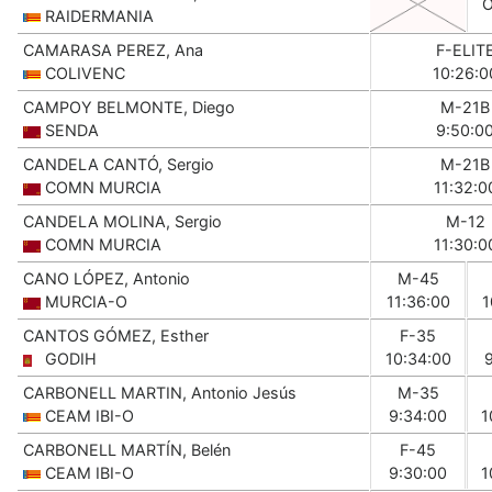
RAIDERMANIA
CAMARASA PEREZ, Ana
F-ELIT
COLIVENC
10:26:0
CAMPOY BELMONTE, Diego
M-21B
SENDA
9:50:0
CANDELA CANTÓ, Sergio
M-21B
COMN MURCIA
11:32:0
CANDELA MOLINA, Sergio
M-12
COMN MURCIA
11:30:0
CANO LÓPEZ, Antonio
M-45
MURCIA-O
11:36:00
1
CANTOS GÓMEZ, Esther
F-35
GODIH
10:34:00
CARBONELL MARTIN, Antonio Jesús
M-35
CEAM IBI-O
9:34:00
1
CARBONELL MARTÍN, Belén
F-45
CEAM IBI-O
9:30:00
1