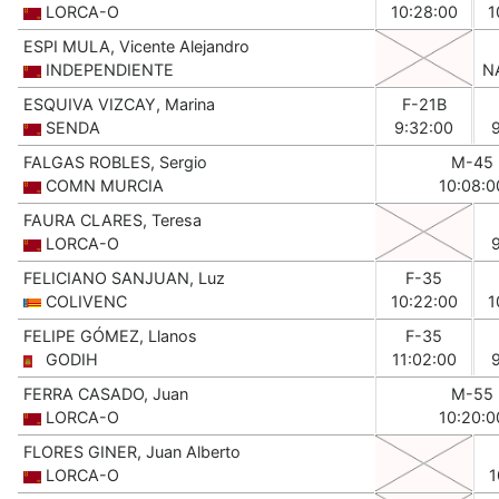
LORCA-O
10:28:00
1
ESPI MULA, Vicente Alejandro
INDEPENDIENTE
N
ESQUIVA VIZCAY, Marina
F-21B
SENDA
9:32:00
FALGAS ROBLES, Sergio
M-45
COMN MURCIA
10:08:0
FAURA CLARES, Teresa
LORCA-O
FELICIANO SANJUAN, Luz
F-35
COLIVENC
10:22:00
1
FELIPE GÓMEZ, Llanos
F-35
GODIH
11:02:00
FERRA CASADO, Juan
M-55
LORCA-O
10:20:0
FLORES GINER, Juan Alberto
LORCA-O
1