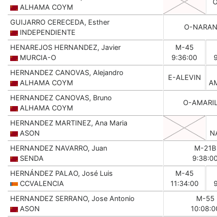
ALHAMA COYM
GUIJARRO CERECEDA, Esther
O-NARAN
INDEPENDIENTE
HENAREJOS HERNANDEZ, Javier
M-45
MURCIA-O
9:36:00
HERNANDEZ CANOVAS, Alejandro
E-ALEVIN
ALHAMA COYM
A
HERNANDEZ CANOVAS, Bruno
O-AMARI
ALHAMA COYM
HERNANDEZ MARTINEZ, Ana Maria
ASON
N
HERNANDEZ NAVARRO, Juan
M-21B
SENDA
9:38:0
HERNÁNDEZ PALAO, José Luis
M-45
CCVALENCIA
11:34:00
HERNANDEZ SERRANO, Jose Antonio
M-55
ASON
10:08:0