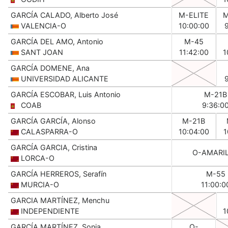
GARCÍA CALADO, Alberto José
M-ELITE
M
VALENCIA-O
10:00:00
GARCÍA DEL AMO, Antonio
M-45
SANT JOAN
11:42:00
1
GARCÍA DOMENE, Ana
UNIVERSIDAD ALICANTE
GARCÍA ESCOBAR, Luis Antonio
M-21B
COAB
9:36:0
GARCÍA GARCÍA, Alonso
M-21B
CALASPARRA-O
10:04:00
1
GARCÍA GARCIA, Cristina
O-AMARI
LORCA-O
GARCÍA HERREROS, Serafín
M-55
MURCIA-O
11:00:0
GARCIA MARTÍNEZ, Menchu
INDEPENDIENTE
1
GARCÍA MARTÍNEZ, Sonia
O-