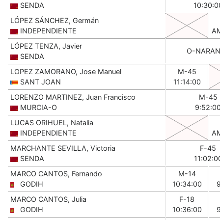
SENDA
10:30:0
LÓPEZ SÁNCHEZ, Germán
INDEPENDIENTE
A
LÓPEZ TENZA, Javier
O-NARAN
SENDA
LOPEZ ZAMORANO, Jose Manuel
M-45
SANT JOAN
11:14:00
LORENZO MARTINEZ, Juan Francisco
M-45
MURCIA-O
9:52:0
LUCAS ORIHUEL, Natalia
INDEPENDIENTE
A
MARCHANTE SEVILLA, Victoria
F-45
SENDA
11:02:0
MARCO CANTOS, Fernando
M-14
GODIH
10:34:00
MARCO CANTOS, Julia
F-18
GODIH
10:36:00