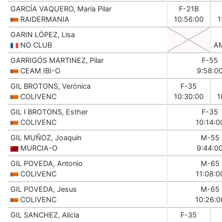
GARCÍA VAQUERO, María Pilar
F-21B
RAIDERMANIA
10:56:00
1
GARIN LÓPEZ, Lisa
NO CLUB
A
GARRIGÓS MARTINEZ, Pilar
F-55
CEAM IBI-O
9:58:0
GIL BROTONS, Verónica
F-35
COLIVENC
10:30:00
1
GIL I BROTONS, Esther
F-35
COLIVENC
10:14:0
GIL MUÑOZ, Joaquin
M-55
MURCIA-O
9:44:0
GIL POVEDA, Antonio
M-65
COLIVENC
11:08:0
GIL POVEDA, Jesus
M-65
COLIVENC
10:26:0
GIL SANCHEZ, Alicia
F-35