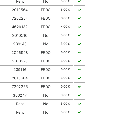
✓
Rent
No
5,00 €
✓
2010564
FEDO
6,00 €
✓
7202254
FEDO
6,00 €
✓
4629132
FEDO
4,00 €
✓
2010510
No
5,00 €
✓
239145
No
5,00 €
✓
2096998
FEDO
6,00 €
✓
2010278
FEDO
6,00 €
✓
239116
FEDO
6,00 €
✓
2010604
FEDO
6,00 €
✓
7202265
FEDO
6,00 €
✓
306247
No
9,00 €
✓
Rent
No
5,00 €
✓
Rent
No
5,00 €