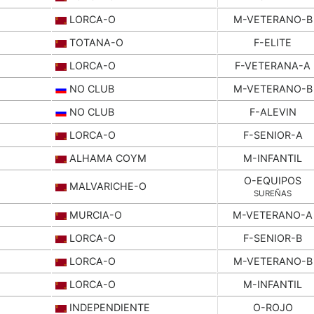
LORCA-O
M-VETERANO-B
TOTANA-O
F-ELITE
LORCA-O
F-VETERANA-A
NO CLUB
M-VETERANO-B
NO CLUB
F-ALEVIN
LORCA-O
F-SENIOR-A
ALHAMA COYM
M-INFANTIL
O-EQUIPOS
MALVARICHE-O
SUREÑAS
MURCIA-O
M-VETERANO-A
LORCA-O
F-SENIOR-B
LORCA-O
M-VETERANO-B
LORCA-O
M-INFANTIL
INDEPENDIENTE
O-ROJO