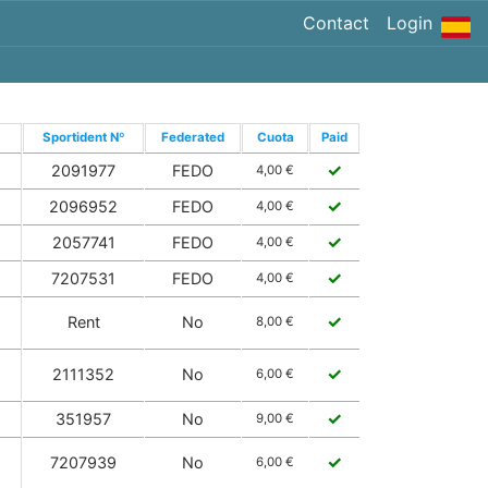
Contact
Login
Sportident Nº
Federated
Cuota
Paid
✓
2091977
FEDO
4,00 €
✓
2096952
FEDO
4,00 €
✓
2057741
FEDO
4,00 €
✓
7207531
FEDO
4,00 €
✓
Rent
No
8,00 €
✓
2111352
No
6,00 €
✓
351957
No
9,00 €
✓
7207939
No
6,00 €