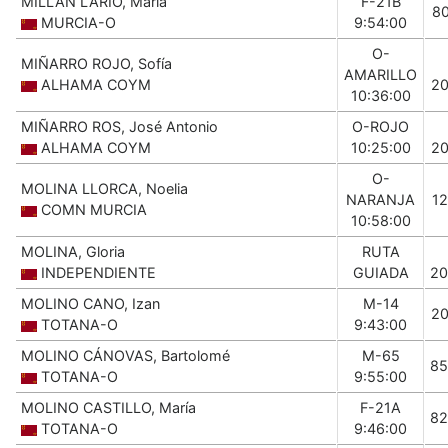
MILLÁN LARIO, María
F-21B
8
MURCIA-O
9:54:00
O-
MIÑARRO ROJO, Sofía
AMARILLO
ALHAMA COYM
2
10:36:00
MIÑARRO ROS, José Antonio
O-ROJO
ALHAMA COYM
10:25:00
2
O-
MOLINA LLORCA, Noelia
NARANJA
1
COMN MURCIA
10:58:00
MOLINA, Gloria
RUTA
INDEPENDIENTE
GUIADA
20
MOLINO CANO, Izan
M-14
2
TOTANA-O
9:43:00
MOLINO CÁNOVAS, Bartolomé
M-65
85
TOTANA-O
9:55:00
MOLINO CASTILLO, María
F-21A
82
TOTANA-O
9:46:00