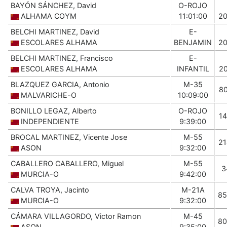
BAYÓN SÁNCHEZ, David
O-ROJO
ALHAMA COYM
11:01:00
2
BELCHI MARTINEZ, David
E-
ESCOLARES ALHAMA
BENJAMIN
2
BELCHI MARTINEZ, Francisco
E-
ESCOLARES ALHAMA
INFANTIL
2
BLAZQUEZ GARCIA, Antonio
M-35
8
MALVARICHE-O
10:09:00
BONILLO LEGAZ, Alberto
O-ROJO
1
INDEPENDIENTE
9:39:00
BROCAL MARTINEZ, Vicente Jose
M-55
2
ASON
9:32:00
CABALLERO CABALLERO, Miguel
M-55
3
MURCIA-O
9:42:00
CALVA TROYA, Jacinto
M-21A
85
MURCIA-O
9:32:00
CÁMARA VILLAGORDO, Victor Ramon
M-45
80
ASON
9:35:00