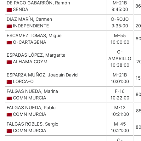
DE PACO GABARRÓN, Ramón
M-21B
86
SENDA
9:45:00
DIAZ MARÍN, Carmen
O-ROJO
INDEPENDIENTE
9:35:00
20
ESCAMEZ TOMAS, Miguel
M-55
8
O-CARTAGENA
10:00:00
O-
ESPADAS LÓPEZ, Margarita
AMARILLO
ALHAMA COYM
2
10:38:00
ESPARZA MUÑOZ, Joaquín David
M-21B
1
LORCA-O
10:01:00
FALGAS NUEDA, Marina
F-16
8
COMN MURCIA
10:22:00
FALGAS NUEDA, Pablo
M-12
8
COMN MURCIA
10:21:00
FALGAS ROBLES, Sergio
M-45
8
COMN MURCIA
10:21:00
O-