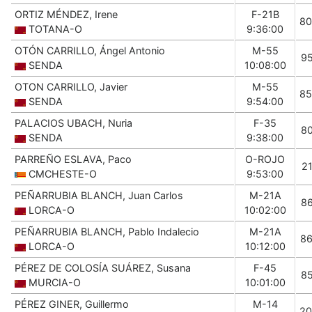
ORTIZ MÉNDEZ, Irene
F-21B
80
TOTANA-O
9:36:00
OTÓN CARRILLO, Ángel Antonio
M-55
9
SENDA
10:08:00
OTON CARRILLO, Javier
M-55
85
SENDA
9:54:00
PALACIOS UBACH, Nuria
F-35
8
SENDA
9:38:00
PARREÑO ESLAVA, Paco
O-ROJO
2
CMCHESTE-O
9:53:00
PEÑARRUBIA BLANCH, Juan Carlos
M-21A
8
LORCA-O
10:02:00
PEÑARRUBIA BLANCH, Pablo Indalecio
M-21A
8
LORCA-O
10:12:00
PÉREZ DE COLOSÍA SUÁREZ, Susana
F-45
8
MURCIA-O
10:01:00
PÉREZ GINER, Guillermo
M-14
20