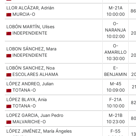
LLOR ALCÁZAR, Adrián
M-21A
86
MURCIA-O
10:00:00
O-
LOBÓN MARTÍN, Ulises
NARANJA
INDEPENDIENTE
2
10:02:00
O-
LOBON SÁNCHEZ, Mara
AMARILLO
INDEPENDIENTE
2
10:30:00
LOBÓN SANCHEZ, Noa
E-
ESCOLARES ALHAMA
BENJAMIN
2
LÓPEZ ANDREO, Julian
M-45
2
TOTANA-O
10:09:00
LÓPEZ BLAYA, Ania
F-21A
8
TOTANA-O
10:10:00
LOPEZ GARCIA, Juan Pedro
M-21B
8
MALVARICHE-O
10:23:00
LÓPEZ JIMÉNEZ, María Ángeles
F-55
1