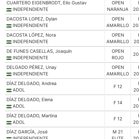
CUARTERO EIGENBRODT, Elio Gustav
OPEN
INDEPENDIENTE
NARANJA
20
DACOSTA LOPEZ, Dylan
OPEN
INDEPENDIENTE
AMARILLO
20
DACOSTA LÓPEZ, Nora
OPEN
INDEPENDIENTE
AMARILLO
20
DE FUNES CASELLAS, Joaquín
OPEN
20
INDEPENDIENTE
ROJO
DELGADO PÉREZ, Unay
OPEN
INDEPENDIENTE
AMARILLO
20
DÍAZ DELGADO, Andrea
F 12
ADOL
20
DÍAZ DELGADO, Elena
F 14
ADOL
20
DÍAZ DELGADO, Martina
F 12
ADOL
20
DÍAZ GARCÍA, José
M 21
INDEPENDIENTE
ELITE
20