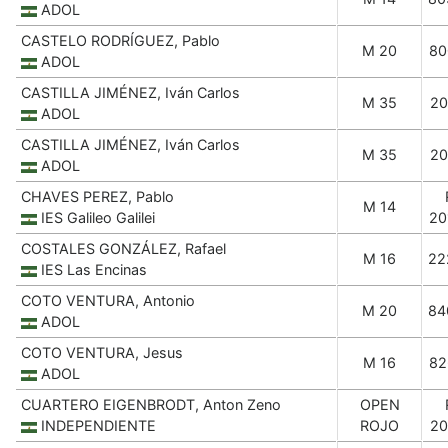
ADOL
CASTELO RODRÍGUEZ, Pablo
M 20
80
ADOL
CASTILLA JIMÉNEZ, Iván Carlos
M 35
20
ADOL
CASTILLA JIMÉNEZ, Iván Carlos
M 35
20
ADOL
CHAVES PEREZ, Pablo
M 14
IES Galileo Galilei
20
COSTALES GONZÁLEZ, Rafael
M 16
22
IES Las Encinas
COTO VENTURA, Antonio
M 20
84
ADOL
COTO VENTURA, Jesus
M 16
82
ADOL
CUARTERO EIGENBRODT, Anton Zeno
OPEN
INDEPENDIENTE
ROJO
20