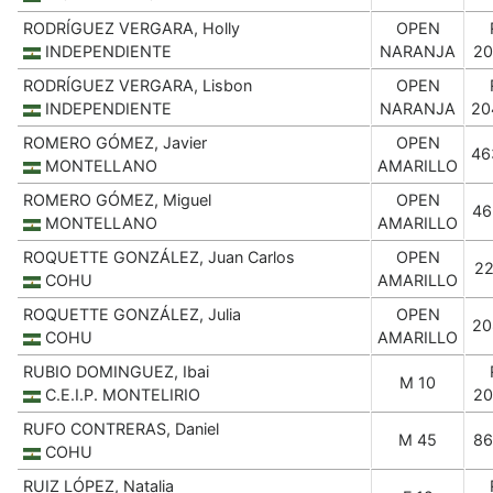
RODRÍGUEZ VERGARA, Holly
OPEN
INDEPENDIENTE
NARANJA
20
RODRÍGUEZ VERGARA, Lisbon
OPEN
INDEPENDIENTE
NARANJA
20
ROMERO GÓMEZ, Javier
OPEN
46
MONTELLANO
AMARILLO
ROMERO GÓMEZ, Miguel
OPEN
46
MONTELLANO
AMARILLO
ROQUETTE GONZÁLEZ, Juan Carlos
OPEN
22
COHU
AMARILLO
ROQUETTE GONZÁLEZ, Julia
OPEN
20
COHU
AMARILLO
RUBIO DOMINGUEZ, Ibai
M 10
C.E.I.P. MONTELIRIO
20
RUFO CONTRERAS, Daniel
M 45
86
COHU
RUIZ LÓPEZ, Natalia