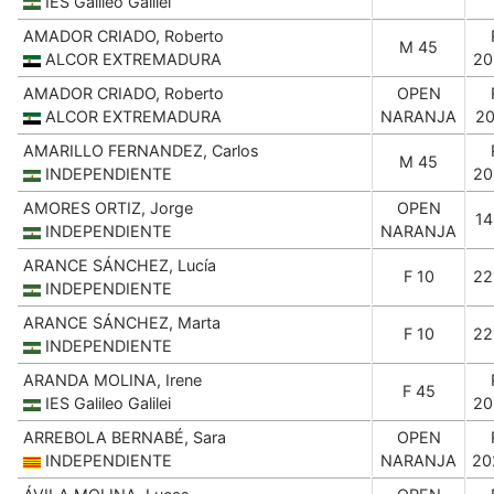
IES Galileo Galilei
AMADOR CRIADO, Roberto
M 45
ALCOR EXTREMADURA
20
AMADOR CRIADO, Roberto
OPEN
ALCOR EXTREMADURA
NARANJA
20
AMARILLO FERNANDEZ, Carlos
M 45
INDEPENDIENTE
20
AMORES ORTIZ, Jorge
OPEN
14
INDEPENDIENTE
NARANJA
ARANCE SÁNCHEZ, Lucía
F 10
22
INDEPENDIENTE
ARANCE SÁNCHEZ, Marta
F 10
22
INDEPENDIENTE
ARANDA MOLINA, Irene
F 45
IES Galileo Galilei
20
ARREBOLA BERNABÉ, Sara
OPEN
INDEPENDIENTE
NARANJA
20