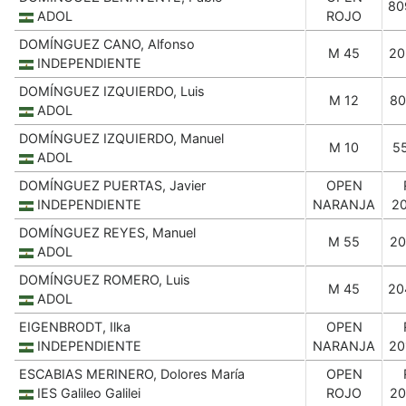
80
ADOL
ROJO
DOMÍNGUEZ CANO, Alfonso
M 45
20
INDEPENDIENTE
DOMÍNGUEZ IZQUIERDO, Luis
M 12
80
ADOL
DOMÍNGUEZ IZQUIERDO, Manuel
M 10
5
ADOL
DOMÍNGUEZ PUERTAS, Javier
OPEN
INDEPENDIENTE
NARANJA
20
DOMÍNGUEZ REYES, Manuel
M 55
20
ADOL
DOMÍNGUEZ ROMERO, Luis
M 45
20
ADOL
EIGENBRODT, Ilka
OPEN
INDEPENDIENTE
NARANJA
20
ESCABIAS MERINERO, Dolores María
OPEN
IES Galileo Galilei
ROJO
20