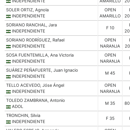
INDEPENDIENTE
AMARILLO
20
SOLER ORTIZ, Agnola
OPEN
INDEPENDIENTE
AMARILLO
20
SORIANO RANCHAL, Jara
F 10
INDEPENDIENTE
20
SORIANO RODRÍGUEZ, Rafael
OPEN
INDEPENDIENTE
NARANJA
20
SOSA FUENTEMILLA, Ana Victoria
OPEN
INDEPENDIENTE
NARANJA
SUÁREZ PEÑAFUERTE, Juan Ignacio
M 45
INDEPENDIENTE
TELLO ACEVEDO, Jóse Ángel
OPEN
INDEPENDIENTE
NARANJA
TOLEDO ZAMBRANA, Antonio
M 35
80
ADOL
TRONCHIN, Silvia
F 35
INDEPENDIENTE