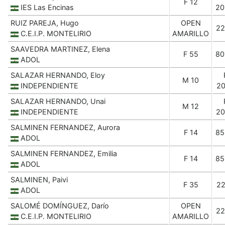
F 12
IES Las Encinas
20
RUIZ PAREJA, Hugo
OPEN
22
C.E.I.P. MONTELIRIO
AMARILLO
SAAVEDRA MARTINEZ, Elena
F 55
80
ADOL
SALAZAR HERNANDO, Eloy
M 10
INDEPENDIENTE
20
SALAZAR HERNANDO, Unai
M 12
INDEPENDIENTE
20
SALMINEN FERNANDEZ, Aurora
F 14
85
ADOL
SALMINEN FERNANDEZ, Emilia
F 14
85
ADOL
SALMINEN, Paivi
F 35
22
ADOL
SALOMÉ DOMÍNGUEZ, Darío
OPEN
22
C.E.I.P. MONTELIRIO
AMARILLO