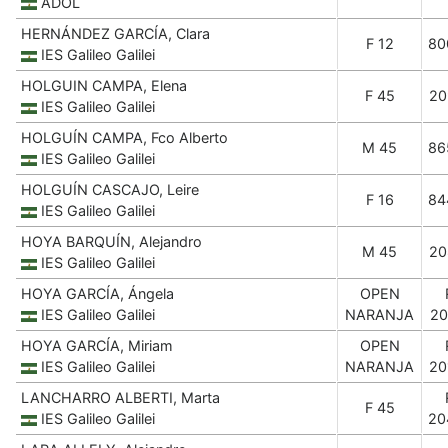
ADOL
HERNÁNDEZ GARCÍA, Clara
F 12
80
IES Galileo Galilei
HOLGUIN CAMPA, Elena
F 45
20
IES Galileo Galilei
HOLGUÍN CAMPA, Fco Alberto
M 45
86
IES Galileo Galilei
HOLGUÍN CASCAJO, Leire
F 16
84
IES Galileo Galilei
HOYA BARQUÍN, Alejandro
M 45
20
IES Galileo Galilei
HOYA GARCÍA, Ángela
OPEN
IES Galileo Galilei
NARANJA
20
HOYA GARCÍA, Miriam
OPEN
IES Galileo Galilei
NARANJA
20
LANCHARRO ALBERTI, Marta
F 45
IES Galileo Galilei
20