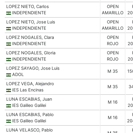
LOPEZ NIETO, Carlos
OPEN
INDEPENDIENTE
AMARILLO
20
LOPEZ NIETO, Jose Luis
OPEN
INDEPENDIENTE
AMARILLO
20
LOPEZ NOGALES, Clara
OPEN
INDEPENDIENTE
ROJO
20
LOPEZ NOGALES, Gloria
OPEN
INDEPENDIENTE
ROJO
20
LOPEZ SAYAGO, Jose Luis
M 35
15
ADOL
LOPEZ VEGA, Alejandro
M 35
3
IES Las Encinas
LUNA ESCABIAS, Juan
M 16
IES Galileo Galilei
20
LUNA ESCABIAS, Pablo
M 16
IES Galileo Galilei
20
LUNA VELASCO, Pablo
M 35