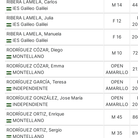
RIBERA LAMELA, Carlos
M 14
44
IES Galileo Galilei
RIBERA LAMELA, Julia
F 12
IES Galileo Galilei
20
RIBERA LAMELA, Manuela
F 16
20
IES Galileo Galilei
RODRÍGUEZ CÓZAR, Diego
M 10
72
MONTELLANO
RODRÍGUEZ CÓZAR, Emma
OPEN
21
MONTELLANO
AMARILLO
RODRÍGUEZ GARCÍA, Teresa
OPEN
INDEPENDIENTE
AMARILLO
20
RODRÍGUEZ GONZÁLEZ, Jose María
OPEN
INDEPENDIENTE
AMARILLO
20
RODRÍGUEZ ORTIZ, Enrique
M 45
86
MONTELLANO
RODRÍGUEZ ORTIZ, Sergio
M 35
81
MONTELLANO