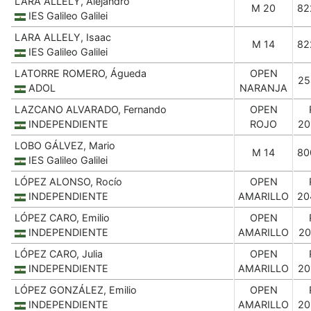
LARA ALLELY, Alejandro
M 20
82
IES Galileo Galilei
LARA ALLELY, Isaac
M 14
82
IES Galileo Galilei
LATORRE ROMERO, Águeda
OPEN
25
ADOL
NARANJA
LAZCANO ALVARADO, Fernando
OPEN
INDEPENDIENTE
ROJO
20
LOBO GÁLVEZ, Mario
M 14
80
IES Galileo Galilei
LÓPEZ ALONSO, Rocío
OPEN
INDEPENDIENTE
AMARILLO
20
LÓPEZ CARO, Emilio
OPEN
INDEPENDIENTE
AMARILLO
20
LÓPEZ CARO, Julia
OPEN
INDEPENDIENTE
AMARILLO
20
LÓPEZ GONZÁLEZ, Emilio
OPEN
INDEPENDIENTE
AMARILLO
20