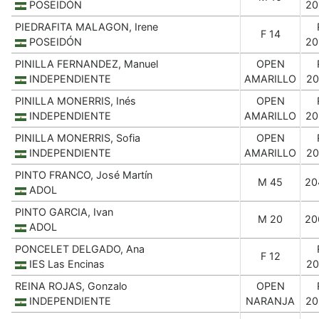
POSEIDÓN
20
PIEDRAFITA MALAGON, Irene
F 14
POSEIDÓN
20
PINILLA FERNANDEZ, Manuel
OPEN
INDEPENDIENTE
AMARILLO
20
PINILLA MONERRIS, Inés
OPEN
INDEPENDIENTE
AMARILLO
20
PINILLA MONERRIS, Sofia
OPEN
INDEPENDIENTE
AMARILLO
20
PINTO FRANCO, José Martín
M 45
20
ADOL
PINTO GARCIA, Ivan
M 20
20
ADOL
PONCELET DELGADO, Ana
F 12
IES Las Encinas
20
REINA ROJAS, Gonzalo
OPEN
INDEPENDIENTE
NARANJA
20