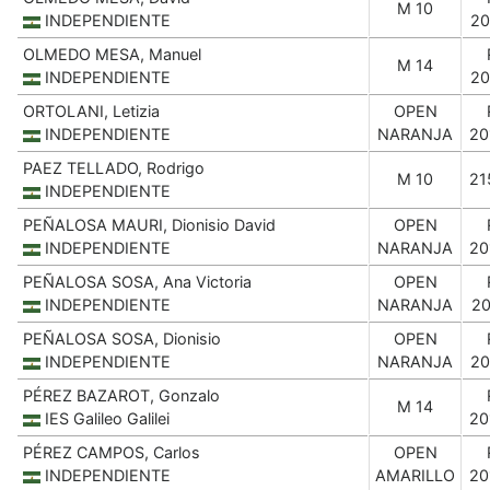
M 10
INDEPENDIENTE
20
OLMEDO MESA, Manuel
M 14
INDEPENDIENTE
20
ORTOLANI, Letizia
OPEN
INDEPENDIENTE
NARANJA
20
PAEZ TELLADO, Rodrigo
M 10
21
INDEPENDIENTE
PEÑALOSA MAURI, Dionisio David
OPEN
INDEPENDIENTE
NARANJA
20
PEÑALOSA SOSA, Ana Victoria
OPEN
INDEPENDIENTE
NARANJA
20
PEÑALOSA SOSA, Dionisio
OPEN
INDEPENDIENTE
NARANJA
20
PÉREZ BAZAROT, Gonzalo
M 14
IES Galileo Galilei
20
PÉREZ CAMPOS, Carlos
OPEN
INDEPENDIENTE
AMARILLO
20