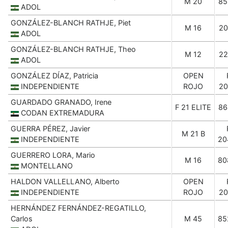
M 20
85
ADOL
GONZÁLEZ-BLANCH RATHJE, Piet
M 16
20
ADOL
GONZÁLEZ-BLANCH RATHJE, Theo
M 12
22
ADOL
GONZÁLEZ DÍAZ, Patricia
OPEN
INDEPENDIENTE
ROJO
20
GUARDADO GRANADO, Irene
F 21 ELITE
86
CODAN EXTREMADURA
GUERRA PÉREZ, Javier
M 21 B
INDEPENDIENTE
20
GUERRERO LORA, Mario
M 16
80
MONTELLANO
HALDON VALLELLANO, Alberto
OPEN
INDEPENDIENTE
ROJO
20
HERNÁNDEZ FERNÁNDEZ-REGATILLO,
Carlos
M 45
85