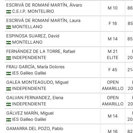
ESCRIVÁ DE ROMANÍ MARTÍN, Álvaro
M 10
86
C.E.I.P. MONTELIRIO
ESCRIVÁ DE ROMANÍ MARTÍN, Laura
F 16
85
MONTELLANO
ESPINOSA SUAREZ, David
M 14
85
MONTELLANO
FERNÁNDEZ DE LA TORRE, Rafael
M 21
INDEPENDIENTE
ELITE
20
FRAU GARCÍA, María Dolores
F 45
21
IES Galileo Galilei
GALEA MONTEAGUDO, Miguel
OPEN
INDEPENDIENTE
AMARILLO
20
GALVAN FERNANDEZ, Elena
OPEN
INDEPENDIENTE
AMARILLO
20
GÁLVEZ MARÍN, Miguel
M 14
IES Galileo Galilei
20
GAMARRA DEL POZO, Pablo
M 16
82