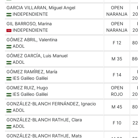
GARCIA VILLARAN, Miguel Angel
OPEN
INDEPENDIENTE
NARANJA
20
GIL BARROSO, Marina
OPEN
INDEPENDIENTE
NARANJA
20
GÓMEZ ABRIL, Valentina
F 12
80
ADOL
GÓMEZ GARCÍA, Luis Manuel
M 35
86
ADOL
GÓMEZ RAMÍREZ, María
F 14
IES Galileo Galilei
20
GOMEZ RUIZ, Hugo
OPEN
IES Galileo Galilei
ROJO
20
GONZÁLEZ-BLANCH FERNÁNDEZ, Ignacio
M 45
80
ADOL
GONZÁLEZ-BLANCH RATHJE, Clara
F 10
22
ADOL
GONZÁLEZ-BLANCH RATHJE, Mats