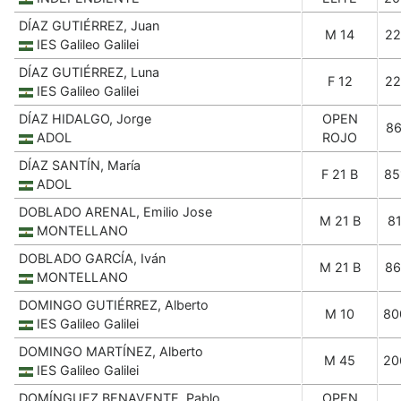
DÍAZ GUTIÉRREZ, Juan
M 14
22
IES Galileo Galilei
DÍAZ GUTIÉRREZ, Luna
F 12
22
IES Galileo Galilei
DÍAZ HIDALGO, Jorge
OPEN
86
ADOL
ROJO
DÍAZ SANTÍN, María
F 21 B
85
ADOL
DOBLADO ARENAL, Emilio Jose
M 21 B
81
MONTELLANO
DOBLADO GARCÍA, Iván
M 21 B
86
MONTELLANO
DOMINGO GUTIÉRREZ, Alberto
M 10
80
IES Galileo Galilei
DOMINGO MARTÍNEZ, Alberto
M 45
20
IES Galileo Galilei
DOMÍNGUEZ BENAVENTE, Pablo
OPEN