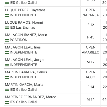
IES Galileo Galilei
20
LUQUE PÉREZ, Cayetana
OPEN
INDEPENDIENTE
NARANJA
20
LUQUE RAMOS, Noemí
F 12
IES Las Encinas
20
MALAGÓN IBÁÑEZ, Maria
F 45
POSEIDÓN
20
MALAGÓN LEAL, Inés
OPEN
INDEPENDIENTE
AMARILLO
20
MALAGÓN LEAL, Jorge
M 12
INDEPENDIENTE
20
MARTIN BARRERA, Carlos
OPEN
INDEPENDIENTE
ROJO
20
MARTIN GARCIA, Marta
F 14
22
IES Galileo Galilei
MARTÍNEZ FERNÁNDEZ, Marco
M 14
44
IES Galileo Galilei