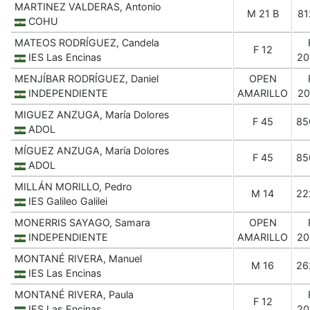
MARTINEZ VALDERAS, Antonio
M 21 B
81
COHU
MATEOS RODRÍGUEZ, Candela
F 12
IES Las Encinas
20
MENJÍBAR RODRÍGUEZ, Daniel
OPEN
INDEPENDIENTE
AMARILLO
20
MIGUEZ ANZUGA, María Dolores
F 45
85
ADOL
MÍGUEZ ANZUGA, María Dolores
F 45
85
ADOL
MILLÁN MORILLO, Pedro
M 14
22
IES Galileo Galilei
MONERRIS SAYAGO, Samara
OPEN
INDEPENDIENTE
AMARILLO
20
MONTANÉ RIVERA, Manuel
M 16
26
IES Las Encinas
MONTANÉ RIVERA, Paula
F 12
IES Las Encinas
20