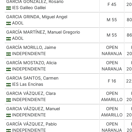
GARCIA GONZALEZ, Rosario
F 45
20
IES Galileo Galilei
GARCIA GRINDA, Miguel Angel
M 55
80
ADOL
GARCÍA MARTÍNEZ, Manuel Gregorio
M 55
86
ADOL
GARCÍA MORILLO, Jaime
OPEN
INDEPENDIENTE
NARANJA
20
GARCÍA MOSTAZO, Alicia
OPEN
INDEPENDIENTE
NARANJA
20
GARCIA SANTOS, Carmen
F 16
22
IES Las Encinas
GARCIA VÁZQUEZ, Clara
OPEN
INDEPENDIENTE
AMARILLO
20
GARCIA VÁZQUEZ, Manuel
OPEN
INDEPENDIENTE
AMARILLO
20
GARCÍA VÁZQUEZ, Pablo
OPEN
INDEPENDIENTE
NARANJA
20