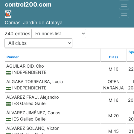
control200.com
Camas. Jardín de Atalaya
240 entries
Spo
Runner
Class
AGUILAR CID, Ciro
M 10
22
INDEPENDIENTE
ALGABA TORREALBA, Lucia
OPEN
INDEPENDIENTE
NARANJA
20
ÁLVAREZ FRAU, Alejandro
M 16
20
IES Galileo Galilei
ÁLVAREZ JIMÉNEZ, Carlos
M 20
IES Galileo Galilei
20
ALVAREZ SOLANO, Victor
M 45
21