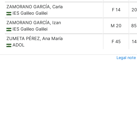
ZAMORANO GARCÍA, Carla
F 14
20
IES Galileo Galilei
ZAMORANO GARCÍA, Izan
M 20
85
IES Galileo Galilei
ZUMETA PÉREZ, Ana María
F 45
14
ADOL
Legal note