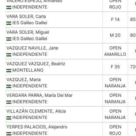
VALERO ESPEJO, Armando
OPEN
INDEPENDIENTE
ROJO
VARA SOLER, Carla
F 14
85
IES Galileo Galilei
VARA SOLER, Miguel
M 20
80
IES Galileo Galilei
VAZQUEZ NAVILLE, Jane
OPEN
INDEPENDIENTE
AMARILLO
VAZQUEZ VAZQUEZ, Beatriz
F 35
72
MONTELLANO
VAZQUEZ, Maria
OPEN
INDEPENDIENTE
NARANJA
VERGARA PARRA, María Del Mar
OPEN
INDEPENDIENTE
NARANJA
VILLAZÁN CLEMENTE, Alicia
OPEN
INDEPENDIENTE
NARANJA
YERPES PALACIOS, Alejandro
OPEN
INDEPENDIENTE
ROJO