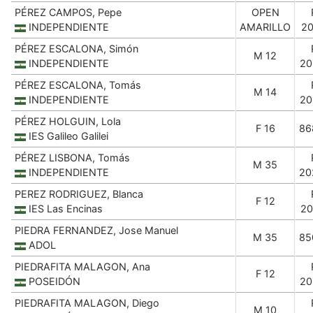
PÉREZ CAMPOS, Pepe
OPEN
INDEPENDIENTE
AMARILLO
20
PÉREZ ESCALONA, Simón
M 12
INDEPENDIENTE
20
PÉREZ ESCALONA, Tomás
M 14
INDEPENDIENTE
20
PÉREZ HOLGUIN, Lola
F 16
86
IES Galileo Galilei
PÉREZ LISBONA, Tomás
M 35
INDEPENDIENTE
20
PEREZ RODRIGUEZ, Blanca
F 12
IES Las Encinas
20
PIEDRA FERNANDEZ, Jose Manuel
M 35
85
ADOL
PIEDRAFITA MALAGON, Ana
F 12
POSEIDÓN
20
PIEDRAFITA MALAGON, Diego
M 10