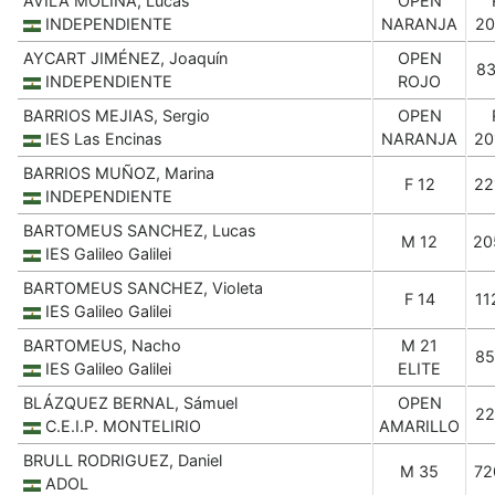
ÁVILA MOLINA, Lucas
OPEN
INDEPENDIENTE
NARANJA
20
AYCART JIMÉNEZ, Joaquín
OPEN
83
INDEPENDIENTE
ROJO
BARRIOS MEJIAS, Sergio
OPEN
IES Las Encinas
NARANJA
20
BARRIOS MUÑOZ, Marina
F 12
22
INDEPENDIENTE
BARTOMEUS SANCHEZ, Lucas
M 12
20
IES Galileo Galilei
BARTOMEUS SANCHEZ, Violeta
F 14
11
IES Galileo Galilei
BARTOMEUS, Nacho
M 21
85
IES Galileo Galilei
ELITE
BLÁZQUEZ BERNAL, Sámuel
OPEN
22
C.E.I.P. MONTELIRIO
AMARILLO
BRULL RODRIGUEZ, Daniel
M 35
72
ADOL