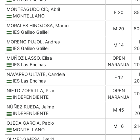
MONTEAGUDO CID, Abril
F 20
85
MONTELLANO
MORALES HINOJOSA, Marco
M 20
80
IES Galileo Galilei
MORENO PUJOL, Andres
M 14
IES Galileo Galilei
20
MUÑOZ LASSO, Elisa
OPEN
IES Las Encinas
NARANJA
20
NAVARRO ULTATE, Candela
F 12
IES Las Encinas
20
NIETO ZORRILLA, Pilar
OPEN
20
INDEPENDIENTE
NARANJA
NÚÑEZ RUEDA, Jaime
M 45
INDEPENDIENTE
20
OJEDA GARCIA, Pablo
M 16
21
MONTELLANO
OLMEDO MESA, David