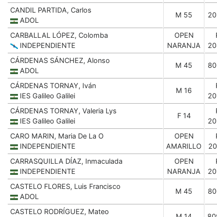
CANDIL PARTIDA, Carlos
M 55
20
ADOL
CARBALLAL LÓPEZ, Colomba
OPEN
INDEPENDIENTE
NARANJA
20
CÁRDENAS SÁNCHEZ, Alonso
M 45
80
ADOL
CÁRDENAS TORNAY, Iván
M 16
IES Galileo Galilei
20
CÁRDENAS TORNAY, Valeria Lys
F 14
IES Galileo Galilei
20
CARO MARIN, Maria De La O
OPEN
INDEPENDIENTE
AMARILLO
20
CARRASQUILLA DÍAZ, Inmaculada
OPEN
INDEPENDIENTE
NARANJA
20
CASTELO FLORES, Luis Francisco
M 45
80
ADOL
CASTELO RODRÍGUEZ, Mateo
M 14
80