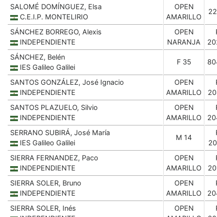
SALOMÉ DOMÍNGUEZ, Elsa
OPEN
22
C.E.I.P. MONTELIRIO
AMARILLO
SÁNCHEZ BORREGO, Alexis
OPEN
INDEPENDIENTE
NARANJA
20
SÁNCHEZ, Belén
F 35
80
IES Galileo Galilei
SANTOS GONZÁLEZ, José Ignacio
OPEN
INDEPENDIENTE
AMARILLO
20
SANTOS PLAZUELO, Silvio
OPEN
INDEPENDIENTE
AMARILLO
20
SERRANO SUBIRÁ, José María
M 14
IES Galileo Galilei
20
SIERRA FERNANDEZ, Paco
OPEN
INDEPENDIENTE
AMARILLO
20
SIERRA SOLER, Bruno
OPEN
INDEPENDIENTE
AMARILLO
20
SIERRA SOLER, Inés
OPEN