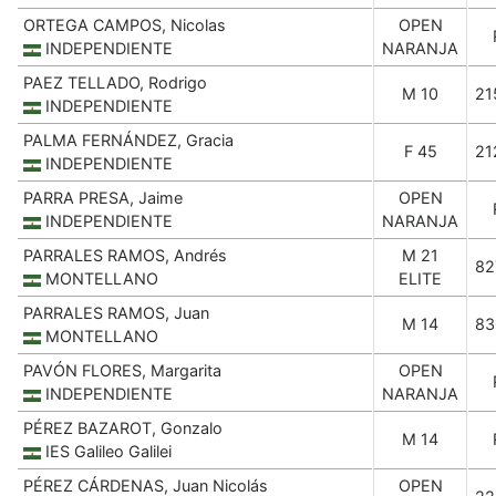
ORTEGA CAMPOS, Nicolas
OPEN
INDEPENDIENTE
NARANJA
PAEZ TELLADO, Rodrigo
M 10
21
INDEPENDIENTE
PALMA FERNÁNDEZ, Gracia
F 45
21
INDEPENDIENTE
PARRA PRESA, Jaime
OPEN
INDEPENDIENTE
NARANJA
PARRALES RAMOS, Andrés
M 21
82
MONTELLANO
ELITE
PARRALES RAMOS, Juan
M 14
83
MONTELLANO
PAVÓN FLORES, Margarita
OPEN
INDEPENDIENTE
NARANJA
PÉREZ BAZAROT, Gonzalo
M 14
IES Galileo Galilei
PÉREZ CÁRDENAS, Juan Nicolás
OPEN