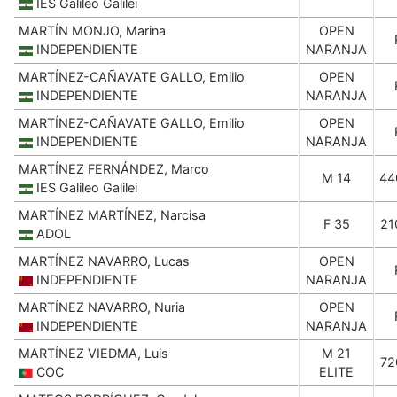
IES Galileo Galilei
MARTÍN MONJO, Marina
OPEN
INDEPENDIENTE
NARANJA
MARTÍNEZ-CAÑAVATE GALLO, Emilio
OPEN
INDEPENDIENTE
NARANJA
MARTÍNEZ-CAÑAVATE GALLO, Emilio
OPEN
INDEPENDIENTE
NARANJA
MARTÍNEZ FERNÁNDEZ, Marco
M 14
44
IES Galileo Galilei
MARTÍNEZ MARTÍNEZ, Narcisa
F 35
21
ADOL
MARTÍNEZ NAVARRO, Lucas
OPEN
INDEPENDIENTE
NARANJA
MARTÍNEZ NAVARRO, Nuria
OPEN
INDEPENDIENTE
NARANJA
MARTÍNEZ VIEDMA, Luis
M 21
72
COC
ELITE