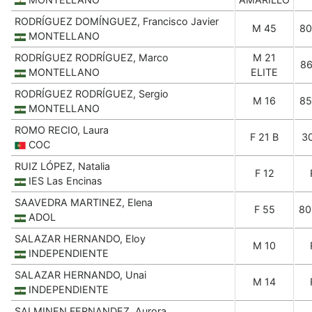
RODRÍGUEZ DOMÍNGUEZ, Francisco Javier
M 45
80
MONTELLANO
RODRÍGUEZ RODRÍGUEZ, Marco
M 21
86
MONTELLANO
ELITE
RODRÍGUEZ RODRÍGUEZ, Sergio
M 16
85
MONTELLANO
ROMO RECIO, Laura
F 21 B
3
COC
RUIZ LÓPEZ, Natalia
F 12
IES Las Encinas
SAAVEDRA MARTINEZ, Elena
F 55
80
ADOL
SALAZAR HERNANDO, Eloy
M 10
INDEPENDIENTE
SALAZAR HERNANDO, Unai
M 14
INDEPENDIENTE
SALMINEN FERNANDEZ, Aurora