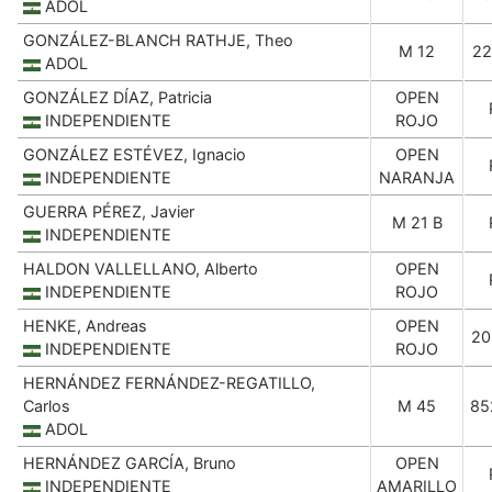
ADOL
GONZÁLEZ-BLANCH RATHJE, Theo
M 12
22
ADOL
GONZÁLEZ DÍAZ, Patricia
OPEN
INDEPENDIENTE
ROJO
GONZÁLEZ ESTÉVEZ, Ignacio
OPEN
INDEPENDIENTE
NARANJA
GUERRA PÉREZ, Javier
M 21 B
INDEPENDIENTE
HALDON VALLELLANO, Alberto
OPEN
INDEPENDIENTE
ROJO
HENKE, Andreas
OPEN
20
INDEPENDIENTE
ROJO
HERNÁNDEZ FERNÁNDEZ-REGATILLO,
Carlos
M 45
85
ADOL
HERNÁNDEZ GARCÍA, Bruno
OPEN
INDEPENDIENTE
AMARILLO