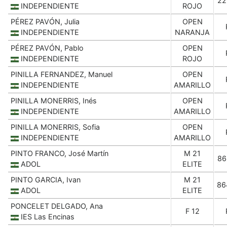
22
INDEPENDIENTE
ROJO
PÉREZ PAVÓN, Julia
OPEN
INDEPENDIENTE
NARANJA
PÉREZ PAVÓN, Pablo
OPEN
INDEPENDIENTE
ROJO
PINILLA FERNANDEZ, Manuel
OPEN
INDEPENDIENTE
AMARILLO
PINILLA MONERRIS, Inés
OPEN
INDEPENDIENTE
AMARILLO
PINILLA MONERRIS, Sofia
OPEN
INDEPENDIENTE
AMARILLO
PINTO FRANCO, José Martín
M 21
86
ADOL
ELITE
PINTO GARCIA, Ivan
M 21
86
ADOL
ELITE
PONCELET DELGADO, Ana
F 12
IES Las Encinas