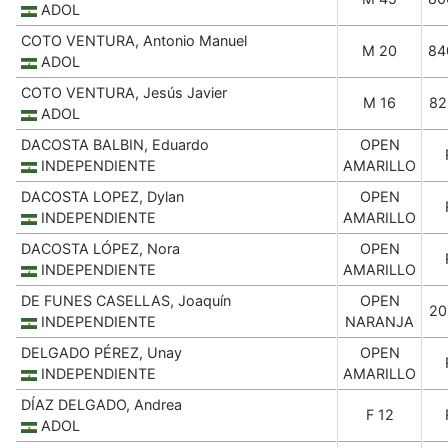
ADOL
COTO VENTURA, Antonio Manuel
M 20
84
ADOL
COTO VENTURA, Jesús Javier
M 16
82
ADOL
DACOSTA BALBIN, Eduardo
OPEN
INDEPENDIENTE
AMARILLO
DACOSTA LOPEZ, Dylan
OPEN
INDEPENDIENTE
AMARILLO
DACOSTA LÓPEZ, Nora
OPEN
INDEPENDIENTE
AMARILLO
DE FUNES CASELLAS, Joaquín
OPEN
20
INDEPENDIENTE
NARANJA
DELGADO PÉREZ, Unay
OPEN
INDEPENDIENTE
AMARILLO
DÍAZ DELGADO, Andrea
F 12
ADOL