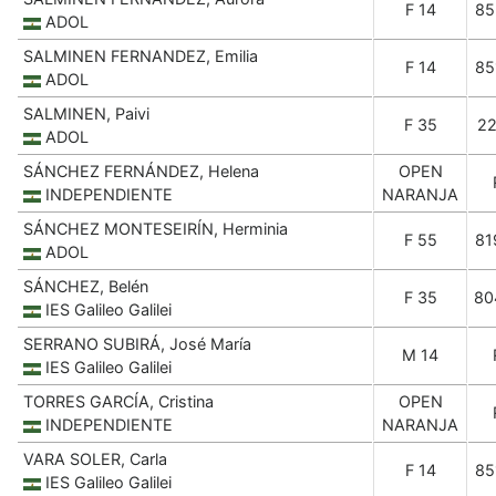
F 14
85
ADOL
SALMINEN FERNANDEZ, Emilia
F 14
85
ADOL
SALMINEN, Paivi
F 35
22
ADOL
SÁNCHEZ FERNÁNDEZ, Helena
OPEN
INDEPENDIENTE
NARANJA
SÁNCHEZ MONTESEIRÍN, Herminia
F 55
81
ADOL
SÁNCHEZ, Belén
F 35
80
IES Galileo Galilei
SERRANO SUBIRÁ, José María
M 14
IES Galileo Galilei
TORRES GARCÍA, Cristina
OPEN
INDEPENDIENTE
NARANJA
VARA SOLER, Carla
F 14
85
IES Galileo Galilei