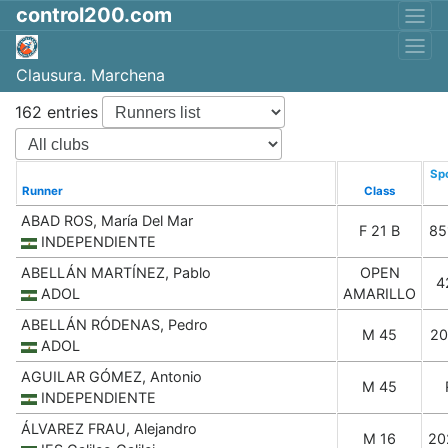
control200.com
Clausura. Marchena
162 entries
Spo
Runner
Class
ABAD ROS, María Del Mar
F 21 B
85
INDEPENDIENTE
ABELLÁN MARTÍNEZ, Pablo
OPEN
4
ADOL
AMARILLO
ABELLÁN RÓDENAS, Pedro
M 45
20
ADOL
AGUILAR GÓMEZ, Antonio
M 45
INDEPENDIENTE
ÁLVAREZ FRAU, Alejandro
M 16
20