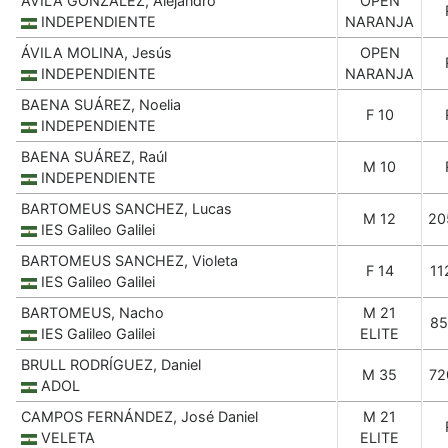
ÁVILA GONZÁLEZ, Alejandro
OPEN
INDEPENDIENTE
NARANJA
ÁVILA MOLINA, Jesús
OPEN
INDEPENDIENTE
NARANJA
BAENA SUÁREZ, Noelia
F 10
INDEPENDIENTE
BAENA SUÁREZ, Raúl
M 10
INDEPENDIENTE
BARTOMEUS SANCHEZ, Lucas
M 12
20
IES Galileo Galilei
BARTOMEUS SANCHEZ, Violeta
F 14
11
IES Galileo Galilei
BARTOMEUS, Nacho
M 21
85
IES Galileo Galilei
ELITE
BRULL RODRÍGUEZ, Daniel
M 35
72
ADOL
CAMPOS FERNÁNDEZ, José Daniel
M 21
VELETA
ELITE