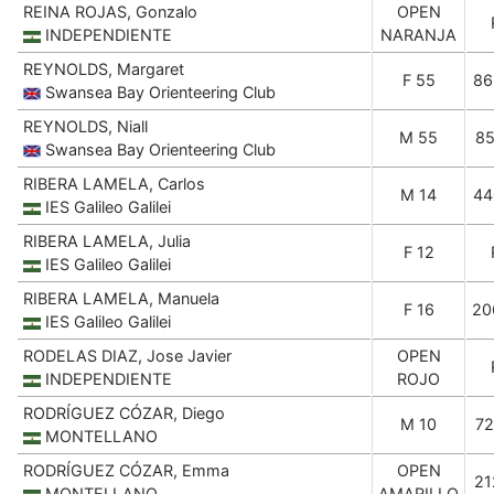
REINA ROJAS, Gonzalo
OPEN
INDEPENDIENTE
NARANJA
REYNOLDS, Margaret
F 55
86
Swansea Bay Orienteering Club
REYNOLDS, Niall
M 55
85
Swansea Bay Orienteering Club
RIBERA LAMELA, Carlos
M 14
44
IES Galileo Galilei
RIBERA LAMELA, Julia
F 12
IES Galileo Galilei
RIBERA LAMELA, Manuela
F 16
20
IES Galileo Galilei
RODELAS DIAZ, Jose Javier
OPEN
INDEPENDIENTE
ROJO
RODRÍGUEZ CÓZAR, Diego
M 10
72
MONTELLANO
RODRÍGUEZ CÓZAR, Emma
OPEN
21
MONTELLANO
AMARILLO