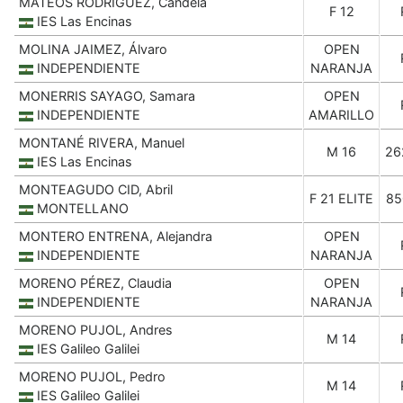
MATEOS RODRÍGUEZ, Candela
F 12
IES Las Encinas
MOLINA JAIMEZ, Álvaro
OPEN
INDEPENDIENTE
NARANJA
MONERRIS SAYAGO, Samara
OPEN
INDEPENDIENTE
AMARILLO
MONTANÉ RIVERA, Manuel
M 16
26
IES Las Encinas
MONTEAGUDO CID, Abril
F 21 ELITE
85
MONTELLANO
MONTERO ENTRENA, Alejandra
OPEN
INDEPENDIENTE
NARANJA
MORENO PÉREZ, Claudia
OPEN
INDEPENDIENTE
NARANJA
MORENO PUJOL, Andres
M 14
IES Galileo Galilei
MORENO PUJOL, Pedro
M 14
IES Galileo Galilei