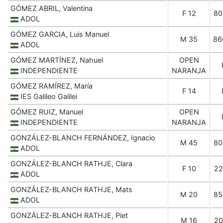
GÓMEZ ABRIL, Valentina
F 12
80
ADOL
GÓMEZ GARCIA, Luis Manuel
M 35
86
ADOL
GÓMEZ MARTÍNEZ, Nahuel
OPEN
INDEPENDIENTE
NARANJA
GÓMEZ RAMÍREZ, María
F 14
IES Galileo Galilei
GÓMEZ RUIZ, Manuel
OPEN
INDEPENDIENTE
NARANJA
GONZÁLEZ-BLANCH FERNÁNDEZ, Ignacio
M 45
80
ADOL
GONZÁLEZ-BLANCH RATHJE, Clara
F 10
22
ADOL
GONZÁLEZ-BLANCH RATHJE, Mats
M 20
85
ADOL
GONZÁLEZ-BLANCH RATHJE, Piet
M 16
20