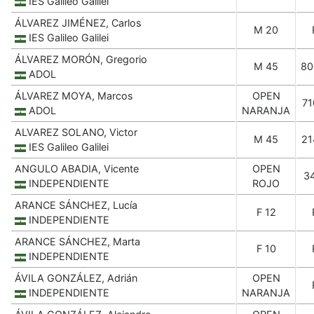
IES Galileo Galilei
ÁLVAREZ JIMÉNEZ, Carlos
M 20
IES Galileo Galilei
ÁLVAREZ MORÓN, Gregorio
M 45
80
ADOL
ÁLVAREZ MOYA, Marcos
OPEN
71
ADOL
NARANJA
ALVAREZ SOLANO, Victor
M 45
21
IES Galileo Galilei
ANGULO ABADIA, Vicente
OPEN
3
INDEPENDIENTE
ROJO
ARANCE SÁNCHEZ, Lucía
F 12
INDEPENDIENTE
ARANCE SÁNCHEZ, Marta
F 10
INDEPENDIENTE
ÁVILA GONZÁLEZ, Adrián
OPEN
INDEPENDIENTE
NARANJA