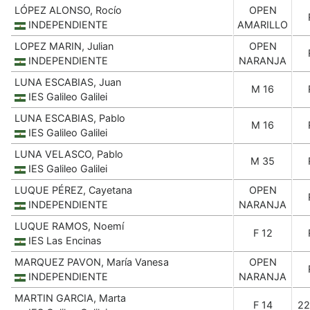
LÓPEZ ALONSO, Rocío
OPEN
INDEPENDIENTE
AMARILLO
LOPEZ MARIN, Julian
OPEN
INDEPENDIENTE
NARANJA
LUNA ESCABIAS, Juan
M 16
IES Galileo Galilei
LUNA ESCABIAS, Pablo
M 16
IES Galileo Galilei
LUNA VELASCO, Pablo
M 35
IES Galileo Galilei
LUQUE PÉREZ, Cayetana
OPEN
INDEPENDIENTE
NARANJA
LUQUE RAMOS, Noemí
F 12
IES Las Encinas
MARQUEZ PAVON, María Vanesa
OPEN
INDEPENDIENTE
NARANJA
MARTIN GARCIA, Marta
F 14
22