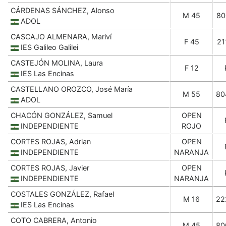
CÁRDENAS SÁNCHEZ, Alonso
M 45
80
ADOL
CASCAJO ALMENARA, Mariví
F 45
21
IES Galileo Galilei
CASTEJÓN MOLINA, Laura
F 12
IES Las Encinas
CASTELLANO OROZCO, José María
M 55
80
ADOL
CHACÓN GONZÁLEZ, Samuel
OPEN
INDEPENDIENTE
ROJO
CORTES ROJAS, Adrian
OPEN
INDEPENDIENTE
NARANJA
CORTES ROJAS, Javier
OPEN
INDEPENDIENTE
NARANJA
COSTALES GONZÁLEZ, Rafael
M 16
22
IES Las Encinas
COTO CABRERA, Antonio
M 45
80