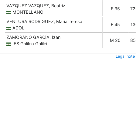
VAZQUEZ VAZQUEZ, Beatriz
F 35
72
MONTELLANO
VENTURA RODRÍGUEZ, María Teresa
F 45
13
ADOL
ZAMORANO GARCÍA, Izan
M 20
85
IES Galileo Galilei
Legal note