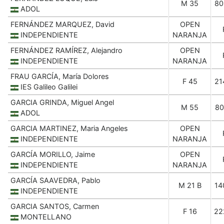
M 35
80
ADOL
FERNÁNDEZ MARQUEZ, David
OPEN
INDEPENDIENTE
NARANJA
FERNÁNDEZ RAMÍREZ, Alejandro
OPEN
INDEPENDIENTE
NARANJA
FRAU GARCÍA, María Dolores
F 45
21
IES Galileo Galilei
GARCIA GRINDA, Miguel Angel
M 55
80
ADOL
GARCIA MARTINEZ, Maria Angeles
OPEN
INDEPENDIENTE
NARANJA
GARCÍA MORILLO, Jaime
OPEN
INDEPENDIENTE
NARANJA
GARCÍA SAAVEDRA, Pablo
M 21 B
14
INDEPENDIENTE
GARCIA SANTOS, Carmen
F 16
22
MONTELLANO