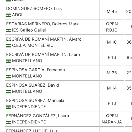
DOMÍNGUEZ ROMERO, Luis
M 45
20
ADOL
ESCABIAS MERINERO, Dolores María
OPEN
IES Galileo Galilei
ROJO
ESCRIVÁ DE ROMANÍ MARTÍN, Álvaro
M 10
86
C.E.I.P. MONTELIRIO
ESCRIVÁ DE ROMANÍ MARTÍN, Laura
F 16
85
MONTELLANO
ESPINOSA GARCÍA, Fernando
M 35
22
MONTELLANO
ESPINOSA SUAREZ, David
M 14
85
MONTELLANO
ESPINOSA SUÁREZ, Manuela
F 10
INDEPENDIENTE
FERNÁNDEZ GONZÁLEZ, Laura
OPEN
INDEPENDIENTE
NARANJA
FERNANDEZ LUQUE, Luis