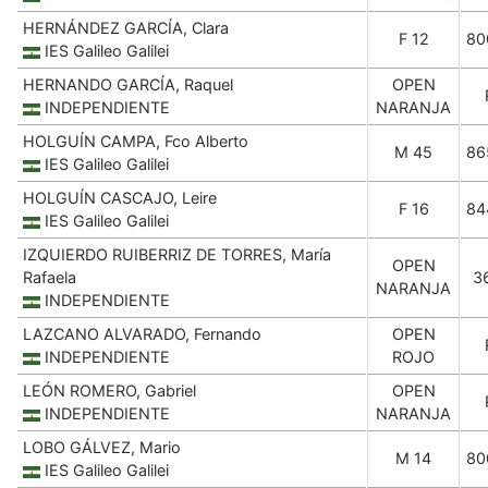
HERNÁNDEZ GARCÍA, Clara
F 12
80
IES Galileo Galilei
HERNANDO GARCÍA, Raquel
OPEN
INDEPENDIENTE
NARANJA
HOLGUÍN CAMPA, Fco Alberto
M 45
86
IES Galileo Galilei
HOLGUÍN CASCAJO, Leire
F 16
84
IES Galileo Galilei
IZQUIERDO RUIBERRIZ DE TORRES, María
OPEN
Rafaela
3
NARANJA
INDEPENDIENTE
LAZCANO ALVARADO, Fernando
OPEN
INDEPENDIENTE
ROJO
LEÓN ROMERO, Gabriel
OPEN
INDEPENDIENTE
NARANJA
LOBO GÁLVEZ, Mario
M 14
80
IES Galileo Galilei