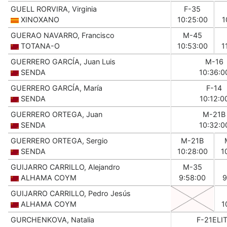
GUELL RORVIRA, Virginia
F-35
XINOXANO
10:25:00
1
GUERAO NAVARRO, Francisco
M-45
TOTANA-O
10:53:00
1
GUERRERO GARCÍA, Juan Luis
M-16
SENDA
10:36:0
GUERRERO GARCÍA, María
F-14
SENDA
10:12:0
GUERRERO ORTEGA, Juan
M-21B
SENDA
10:32:0
GUERRERO ORTEGA, Sergio
M-21B
SENDA
10:28:00
1
GUIJARRO CARRILLO, Alejandro
M-35
ALHAMA COYM
9:58:00
9
GUIJARRO CARRILLO, Pedro Jesús
ALHAMA COYM
1
GURCHENKOVA, Natalia
F-21ELI