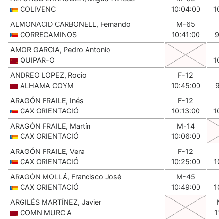
COLIVENC
10:04:00
1
ALMONACID CARBONELL, Fernando
M-65
CORRECAMINOS
10:41:00
9
AMOR GARCIA, Pedro Antonio
QUIPAR-O
1
ANDREO LOPEZ, Rocio
F-12
ALHAMA COYM
10:45:00
9
ARAGÓN FRAILE, Inés
F-12
CAX ORIENTACIÓ
10:13:00
1
ARAGÓN FRAILE, Martín
M-14
CAX ORIENTACIÓ
10:06:00
ARAGÓN FRAILE, Vera
F-12
CAX ORIENTACIÓ
10:25:00
1
ARAGÓN MOLLÁ, Francisco José
M-45
CAX ORIENTACIÓ
10:49:00
1
ARGILÉS MARTÍNEZ, Javier
COMN MURCIA
1