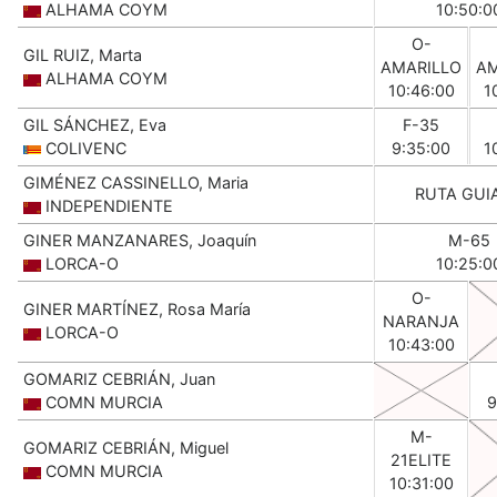
ALHAMA COYM
10:50:0
O-
GIL RUIZ, Marta
AMARILLO
AM
ALHAMA COYM
10:46:00
1
GIL SÁNCHEZ, Eva
F-35
COLIVENC
9:35:00
1
GIMÉNEZ CASSINELLO, Maria
RUTA GUI
INDEPENDIENTE
GINER MANZANARES, Joaquín
M-65
LORCA-O
10:25:0
O-
GINER MARTÍNEZ, Rosa María
NARANJA
LORCA-O
10:43:00
GOMARIZ CEBRIÁN, Juan
COMN MURCIA
9
M-
GOMARIZ CEBRIÁN, Miguel
21ELITE
COMN MURCIA
10:31:00