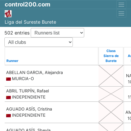
control200.com
Liga del Sureste Burete
502 entries
Class
Sierra de
A
Runner
Burete
ABELLAN GARCIA, Alejandra
N
MURCIA-O
1
ABRIL TURPÍN, Rafael
INDEPENDIENTE
1
AGUADO ASÍS, Cristina
AM
INDEPENDIENTE
1
AGUADO ASÍS, Sheyla