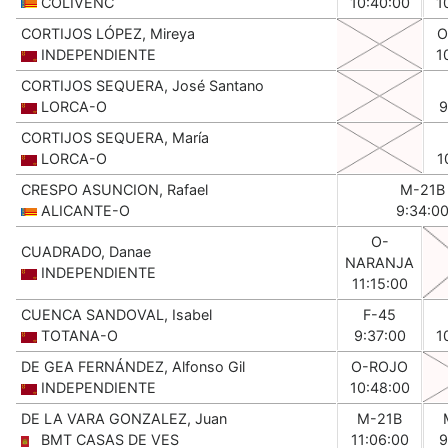
COLIVENC
10:40:00
1
CORTIJOS LÓPEZ, Mireya
O
INDEPENDIENTE
1
CORTIJOS SEQUERA, José Santano
LORCA-O
9
CORTIJOS SEQUERA, María
LORCA-O
1
CRESPO ASUNCION, Rafael
M-21B
ALICANTE-O
9:34:0
O-
CUADRADO, Danae
NARANJA
INDEPENDIENTE
11:15:00
CUENCA SANDOVAL, Isabel
F-45
TOTANA-O
9:37:00
1
DE GEA FERNÁNDEZ, Alfonso Gil
O-ROJO
INDEPENDIENTE
10:48:00
DE LA VARA GONZALEZ, Juan
M-21B
BMT CASAS DE VES
11:06:00
9