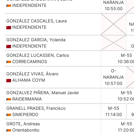
NARANJA
INDEPENDIENTE
10:55:00
GONZÁLEZ CASCALES, Laura
N
INDEPENDIENTE
1
GONZALEZ GARCIA, Yolanda
INDEPENDIENTE
G
GONZÁLEZ LUCASSEN, Carlos
M-55
CORRECAMINOS
10:36:0
O-
GONZÁLEZ VIVAS, Álvaro
NARANJA
ALHAMA COYM
10:57:00
GONZALVEZ PIÑERA, Manuel Javier
M-55
RAIDERMANIA
10:52:0
GRANELL PRADES, Francisco
M-55
SIMEPIERDO
11:14:00
9
GROTE, Andreas
M-55
Orientabonito
11:20:0