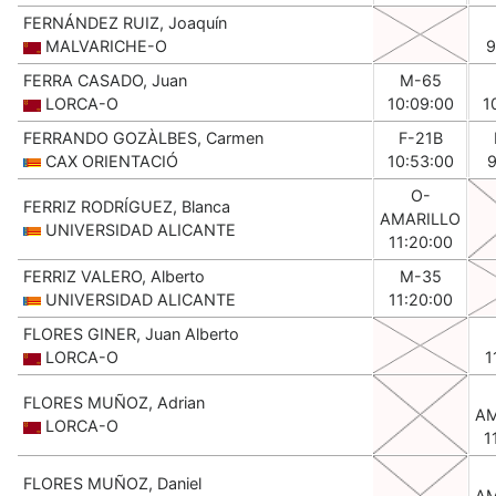
FERNÁNDEZ RUIZ, Joaquín
MALVARICHE-O
9
FERRA CASADO, Juan
M-65
LORCA-O
10:09:00
1
FERRANDO GOZÀLBES, Carmen
F-21B
CAX ORIENTACIÓ
10:53:00
9
O-
FERRIZ RODRÍGUEZ, Blanca
AMARILLO
UNIVERSIDAD ALICANTE
11:20:00
FERRIZ VALERO, Alberto
M-35
UNIVERSIDAD ALICANTE
11:20:00
FLORES GINER, Juan Alberto
LORCA-O
1
FLORES MUÑOZ, Adrian
AM
LORCA-O
1
FLORES MUÑOZ, Daniel
AM