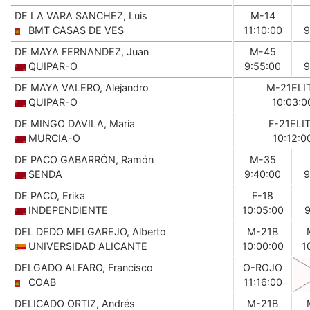
DE LA VARA SANCHEZ, Luis
M-14
BMT CASAS DE VES
11:10:00
9
DE MAYA FERNANDEZ, Juan
M-45
QUIPAR-O
9:55:00
9
DE MAYA VALERO, Alejandro
M-21ELI
QUIPAR-O
10:03:0
DE MINGO DAVILA, Maria
F-21ELI
MURCIA-O
10:12:0
DE PACO GABARRÓN, Ramón
M-35
SENDA
9:40:00
9
DE PACO, Erika
F-18
INDEPENDIENTE
10:05:00
9
DEL DEDO MELGAREJO, Alberto
M-21B
UNIVERSIDAD ALICANTE
10:00:00
1
DELGADO ALFARO, Francisco
O-ROJO
COAB
11:16:00
DELICADO ORTIZ, Andrés
M-21B