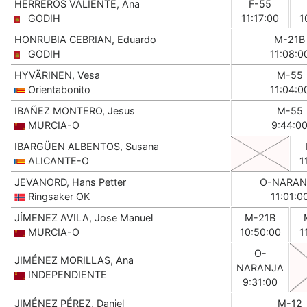
HERREROS VALIENTE, Ana
F-55
GODIH
11:17:00
1
HONRUBIA CEBRIAN, Eduardo
M-21B
GODIH
11:08:0
HYVÄRINEN, Vesa
M-55
Orientabonito
11:04:0
IBAÑEZ MONTERO, Jesus
M-55
MURCIA-O
9:44:0
IBARGÜEN ALBENTOS, Susana
ALICANTE-O
1
JEVANORD, Hans Petter
O-NARAN
Ringsaker OK
11:01:0
JÍMENEZ AVILA, Jose Manuel
M-21B
MURCIA-O
10:50:00
1
O-
JIMÉNEZ MORILLAS, Ana
NARANJA
INDEPENDIENTE
9:31:00
JIMÉNEZ PÉREZ, Daniel
M-12