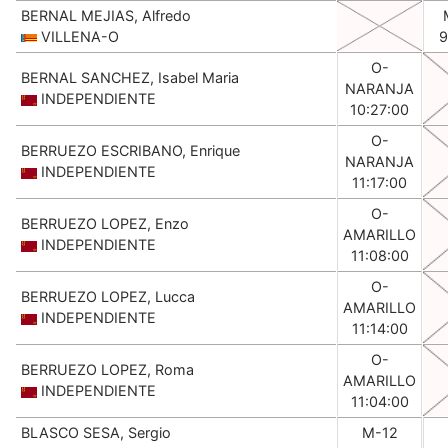
BERNAL MEJIAS, Alfredo
VILLENA-O
9
O-
BERNAL SANCHEZ, Isabel Maria
NARANJA
INDEPENDIENTE
10:27:00
O-
BERRUEZO ESCRIBANO, Enrique
NARANJA
INDEPENDIENTE
11:17:00
O-
BERRUEZO LOPEZ, Enzo
AMARILLO
INDEPENDIENTE
11:08:00
O-
BERRUEZO LOPEZ, Lucca
AMARILLO
INDEPENDIENTE
11:14:00
O-
BERRUEZO LOPEZ, Roma
AMARILLO
INDEPENDIENTE
11:04:00
BLASCO SESA, Sergio
M-12