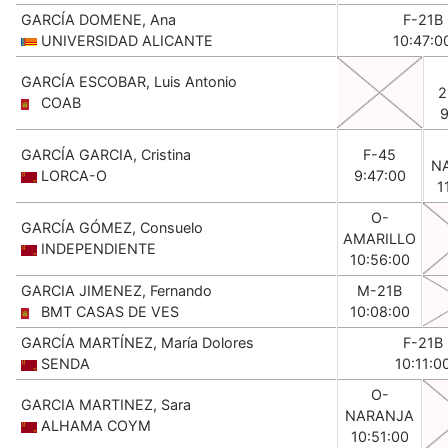
GARCÍA DOMENE, Ana
F-21B
UNIVERSIDAD ALICANTE
10:47:0
GARCÍA ESCOBAR, Luis Antonio
2
COAB
9
GARCÍA GARCIA, Cristina
F-45
N
LORCA-O
9:47:00
1
O-
GARCÍA GÓMEZ, Consuelo
AMARILLO
INDEPENDIENTE
10:56:00
GARCIA JIMENEZ, Fernando
M-21B
BMT CASAS DE VES
10:08:00
GARCÍA MARTÍNEZ, María Dolores
F-21B
SENDA
10:11:0
O-
GARCIA MARTINEZ, Sara
NARANJA
ALHAMA COYM
10:51:00