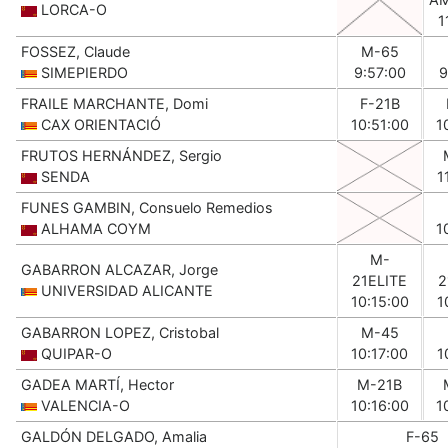
LORCA-O
1
FOSSEZ, Claude
M-65
SIMEPIERDO
9:57:00
9
FRAILE MARCHANTE, Domi
F-21B
CAX ORIENTACIÓ
10:51:00
1
FRUTOS HERNÁNDEZ, Sergio
SENDA
1
FUNES GAMBIN, Consuelo Remedios
ALHAMA COYM
1
M-
GABARRON ALCAZAR, Jorge
21ELITE
2
UNIVERSIDAD ALICANTE
10:15:00
1
GABARRON LOPEZ, Cristobal
M-45
QUIPAR-O
10:17:00
1
GADEA MARTÍ, Hector
M-21B
VALENCIA-O
10:16:00
1
GALDÓN DELGADO, Amalia
F-65