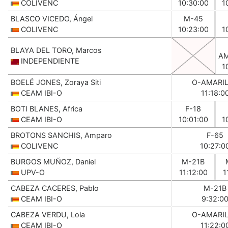
COLIVENC
10:30:00
1
BLASCO VICEDO, Ángel
M-45
COLIVENC
10:23:00
1
BLAYA DEL TORO, Marcos
AM
INDEPENDIENTE
1
BOELÉ JONES, Zoraya Siti
O-AMARI
CEAM IBI-O
11:18:0
BOTI BLANES, Africa
F-18
CEAM IBI-O
10:01:00
1
BROTONS SANCHIS, Amparo
F-65
COLIVENC
10:27:0
BURGOS MUÑOZ, Daniel
M-21B
UPV-O
11:12:00
1
CABEZA CACERES, Pablo
M-21B
CEAM IBI-O
9:32:0
CABEZA VERDU, Lola
O-AMARI
CEAM IBI-O
11:22:0