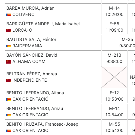
BAREA MURCIA, Adrián
M-14
COLIVENC
10:26:00
1
BARRIGÜETE ANDREU, María Isabel
F-55
LORCA-O
11:09:00
1
BAUTISTA SALA, Héctor
M-35
RAIDERMANIA
9:30:0
BAYÓN SÁNCHEZ, David
M-21B
ALHAMA COYM
9:38:00
1
BELTRÁN FÉREZ, Andrea
N
INDEPENDIENTE
1
BENITO I FERRANDO, Aitana
F-12
CAX ORIENTACIÓ
10:53:00
9
BENITO I FERRANDO, Arnau
M-14
CAX ORIENTACIÓ
10:54:00
9
BENITO I RUZAFA, Francesc-Josep
M-55
CAX ORIENTACIÓ
10:54:00
9