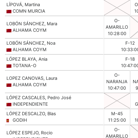
LÍPOVÁ, Martina
O
COMN MURCIA
1
O-
LOBÓN SÁNCHEZ, Mara
AMARILLO
ALHAMA COYM
10:28:00
LOBÓN SÁNCHEZ, Noa
F-12
ALHAMA COYM
10:33:0
LÓPEZ BLAYA, Ania
F-18
TOTANA-O
10:47:0
O-
LOPEZ CANOVAS, Laura
NARANJA
N
ALHAMA COYM
10:47:00
9
LÓPEZ CASCALES, Pedro José
INDEPENDIENTE
G
LÓPEZ DESCALZO, Blas
M-45
GODIH
11:25:00
1
O-
LÓPEZ ESPEJO, Rocio
AMARILLO