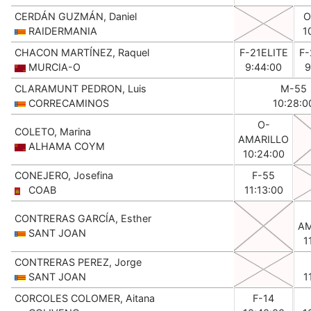
CERDÁN GUZMÁN, Daniel
O
RAIDERMANIA
1
CHACON MARTÍNEZ, Raquel
F-21ELITE
F-
MURCIA-O
9:44:00
9
CLARAMUNT PEDRON, Luis
M-55
CORRECAMINOS
10:28:0
O-
COLETO, Marina
AMARILLO
ALHAMA COYM
10:24:00
CONEJERO, Josefina
F-55
COAB
11:13:00
CONTRERAS GARCÍA, Esther
AM
SANT JOAN
1
CONTRERAS PEREZ, Jorge
SANT JOAN
1
CORCOLES COLOMER, Aitana
F-14