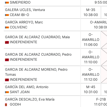
SIMEPIERDO
9:55:0
GALERA UCLES, Ventura
M-35
CEAM IBI-O
10:38:00
1
GARCÍA ARROYO, Marc
O-AMARI
COLIVENC
10:38:0
O-
GARCIA DE ALCARAZ CUADRADO, Maia
AMARILLO
INDEPENDIENTE
11:06:00
O-
GARCIA DE ALCARAZ CUADRADO, Pedro
AMARILLO
INDEPENDIENTE
11:10:00
GARCIA DE ALCARAZ MORENO, Pedro
O-
Tomas
AMARILLO
INDEPENDIENTE
11:12:00
GARCÍA DEL AMO, Antonio
M-45
SANT JOAN
10:31:00
1
GARCÍA DESCALZO, Eva María
F-21B
GODIH
11:07:0