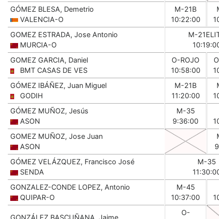
GÓMEZ BLESA, Demetrio
M-21B
VALENCIA-O
10:22:00
1
GOMEZ ESTRADA, Jose Antonio
M-21ELI
MURCIA-O
10:19:0
GOMEZ GARCIA, Daniel
O-ROJO
O
BMT CASAS DE VES
10:58:00
1
GÓMEZ IBÁÑEZ, Juan Miguel
M-21B
GODIH
11:20:00
1
GÓMEZ MUÑOZ, Jesús
M-35
ASON
9:36:00
1
GOMEZ MUÑOZ, Jose Juan
ASON
9
GÓMEZ VELÁZQUEZ, Francisco José
M-35
SENDA
11:30:0
GONZALEZ-CONDE LOPEZ, Antonio
M-45
QUIPAR-O
10:37:00
1
O-
GONZÁLEZ BASCUÑANA, Jaime