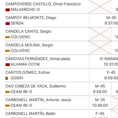
CAMPOVERDE CASTILLO, Omar Francisco
MALVARICHE-O
9
CAMPOY BELMONTE, Diego
M-45
SENDA
9:37:0
CANDELA CANTO, Sergio
COLIVENC
1
CANDELA MOLINA, Sergio
COLIVENC
1
CÁNOVAS FERNÁNDEZ, Inmaculada
O-NARAN
ALHAMA COYM
10:31:0
CANTOS GÓMEZ, Esther
F-45
GODIH
9:59:0
CAO CABEZA DE VACA, Guillermo
M-45
CEAM IBI-O
9:59:00
9
CARBONELL MARTIN, Antonio Jesús
M-35
CEAM IBI-O
10:46:00
CARBONELL MARTÍN, Belén
F-45