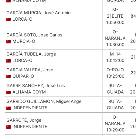
ALHAMA COYM
GUIADA
20
M-
GARCÍA MURCIA, José Antonio
21ELITE
84
LORCA-O
10:50:00
O-
GARCÍA SOTO, Jose Carlos
NARANJA
MURCIA-O
20
10:30:00
GARCÍA TUDELA, Jorge
M-14
21
LORCA-O
10:42:00
GARCIA VALERA, Jose
O-ROJO
22
QUIPAR-O
10:25:00
GARRE SANCHEZ, José Luis
RUTA-
ALHAMA COYM
GUIADA
20
GARRIDO GUILLAMON, Miguel Angel
RUTA-
INDEPENDIENTE
GUIADA
20
O-
GARROTE, Jorge
NARANJA
INDEPENDIENTE
20
10:29:00