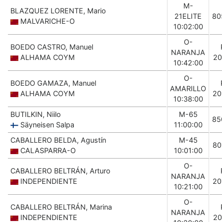
M-
BLAZQUEZ LORENTE, Mario
21ELITE
80
MALVARICHE-O
10:02:00
O-
BOEDO CASTRO, Manuel
NARANJA
ALHAMA COYM
20
10:42:00
O-
BOEDO GAMAZA, Manuel
AMARILLO
ALHAMA COYM
20
10:38:00
BUTILKIN, Niilo
M-65
85
Säyneisen Salpa
11:00:00
CABALLERO BELDA, Agustín
M-45
80
CALASPARRA-O
10:01:00
O-
CABALLERO BELTRÁN, Arturo
NARANJA
INDEPENDIENTE
20
10:21:00
O-
CABALLERO BELTRÁN, Marina
NARANJA
INDEPENDIENTE
20