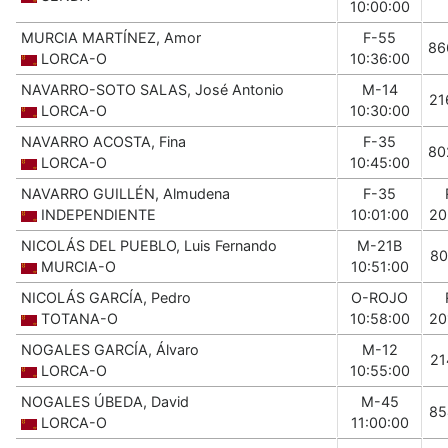
10:00:00
MURCIA MARTÍNEZ, Amor
F-55
86
LORCA-O
10:36:00
NAVARRO-SOTO SALAS, José Antonio
M-14
21
LORCA-O
10:30:00
NAVARRO ACOSTA, Fina
F-35
80
LORCA-O
10:45:00
NAVARRO GUILLÉN, Almudena
F-35
INDEPENDIENTE
10:01:00
20
NICOLÁS DEL PUEBLO, Luis Fernando
M-21B
80
MURCIA-O
10:51:00
NICOLÁS GARCÍA, Pedro
O-ROJO
TOTANA-O
10:58:00
20
NOGALES GARCÍA, Álvaro
M-12
21
LORCA-O
10:55:00
NOGALES ÚBEDA, David
M-45
85
LORCA-O
11:00:00