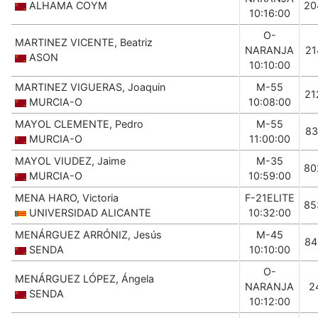
ALHAMA COYM
20
10:16:00
O-
MARTINEZ VICENTE, Beatriz
NARANJA
21
ASON
10:10:00
MARTINEZ VIGUERAS, Joaquin
M-55
21
MURCIA-O
10:08:00
MAYOL CLEMENTE, Pedro
M-55
83
MURCIA-O
11:00:00
MAYOL VIUDEZ, Jaime
M-35
80
MURCIA-O
10:59:00
MENA HARO, Victoria
F-21ELITE
85
UNIVERSIDAD ALICANTE
10:32:00
MENÁRGUEZ ARRÓNIZ, Jesús
M-45
84
SENDA
10:10:00
O-
MENÁRGUEZ LÓPEZ, Ángela
NARANJA
2
SENDA
10:12:00