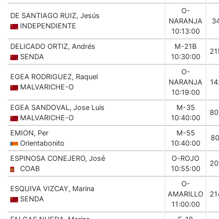
O-
DE SANTIAGO RUIZ, Jesús
NARANJA
3
INDEPENDIENTE
10:13:00
DELICADO ORTIZ, Andrés
M-21B
21
SENDA
10:30:00
O-
EGEA RODRIGUEZ, Raquel
NARANJA
14
MALVARICHE-O
10:19:00
EGEA SANDOVAL, Jose Luis
M-35
80
MALVARICHE-O
10:40:00
EMION, Per
M-55
80
Orientabonito
10:40:00
ESPINOSA CONEJERO, José
O-ROJO
20
COAB
10:55:00
O-
ESQUIVA VIZCAY, Marina
AMARILLO
21
SENDA
11:00:00