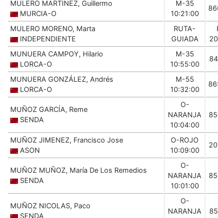
MULERO MARTINEZ, Guillermo
M-35
86
MURCIA-O
10:21:00
MULERO MORENO, Marta
RUTA-
INDEPENDIENTE
GUIADA
20
MUNUERA CAMPOY, Hilario
M-35
84
LORCA-O
10:55:00
MUNUERA GONZÁLEZ, Andrés
M-55
86
LORCA-O
10:32:00
O-
MUÑOZ GARCÍA, Reme
NARANJA
85
SENDA
10:04:00
MUÑOZ JIMENEZ, Francisco Jose
O-ROJO
20
ASON
10:09:00
O-
MUÑOZ MUÑOZ, María De Los Remedios
NARANJA
85
SENDA
10:01:00
O-
MUÑOZ NICOLAS, Paco
NARANJA
85
SENDA