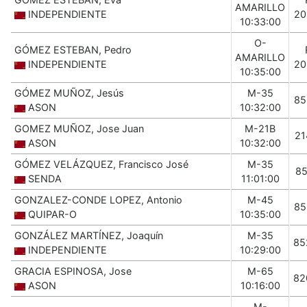
AMARILLO
INDEPENDIENTE
20
10:33:00
O-
GÓMEZ ESTEBAN, Pedro
AMARILLO
INDEPENDIENTE
20
10:35:00
GÓMEZ MUÑOZ, Jesús
M-35
85
ASON
10:32:00
GOMEZ MUÑOZ, Jose Juan
M-21B
21
ASON
10:32:00
GÓMEZ VELÁZQUEZ, Francisco José
M-35
85
SENDA
11:01:00
GONZALEZ-CONDE LOPEZ, Antonio
M-45
85
QUIPAR-O
10:35:00
GONZÁLEZ MARTÍNEZ, Joaquín
M-35
85
INDEPENDIENTE
10:29:00
GRACIA ESPINOSA, Jose
M-65
82
ASON
10:16:00
M-