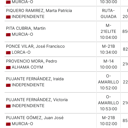
MURCIA-O
10:30:00
PIQUERO RAMIREZ, Marta Patricia
RUTA-
INDEPENDIENTE
GUIADA
20
M-
PITA CUBRIA, Martin
21ELITE
85
MURCIA-O
10:04:00
PONCE VILAR, José Francisco
M-21B
82
LORCA-O
10:34:00
PROVENCIO MORA, Pedro
M-14
21
ALHAMA COYM
10:00:00
O-
PUJANTE FERNÁNDEZ, Iraida
AMARILLO
22
INDEPENDIENTE
10:52:00
O-
PUJANTE FERNÁNDEZ, Victoria
AMARILLO
21
INDEPENDIENTE
10:53:00
PUJANTE GÓMEZ, Juan José
M-21B
85
MURCIA-O
10:02:00