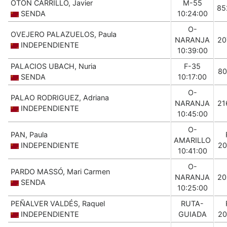
OTON CARRILLO, Javier
M-55
85
SENDA
10:24:00
O-
OVEJERO PALAZUELOS, Paula
NARANJA
20
INDEPENDIENTE
10:39:00
PALACIOS UBACH, Nuria
F-35
80
SENDA
10:17:00
O-
PALAO RODRIGUEZ, Adriana
NARANJA
21
INDEPENDIENTE
10:45:00
O-
PAN, Paula
AMARILLO
INDEPENDIENTE
20
10:41:00
O-
PARDO MASSÓ, Mari Carmen
NARANJA
20
SENDA
10:25:00
PEÑALVER VALDÉS, Raquel
RUTA-
INDEPENDIENTE
GUIADA
20