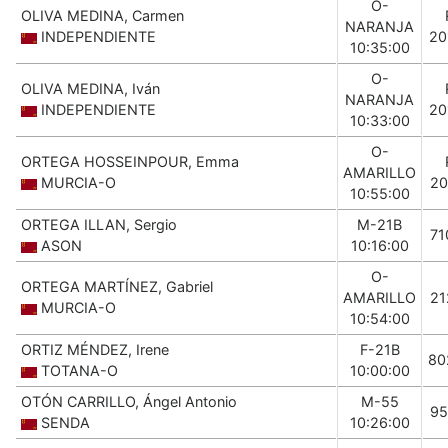
O-
OLIVA MEDINA, Carmen
NARANJA
INDEPENDIENTE
20
10:35:00
O-
OLIVA MEDINA, Iván
NARANJA
INDEPENDIENTE
20
10:33:00
O-
ORTEGA HOSSEINPOUR, Emma
AMARILLO
MURCIA-O
20
10:55:00
ORTEGA ILLAN, Sergio
M-21B
71
ASON
10:16:00
O-
ORTEGA MARTÍNEZ, Gabriel
AMARILLO
21
MURCIA-O
10:54:00
ORTIZ MÉNDEZ, Irene
F-21B
80
TOTANA-O
10:00:00
OTÓN CARRILLO, Ángel Antonio
M-55
95
SENDA
10:26:00