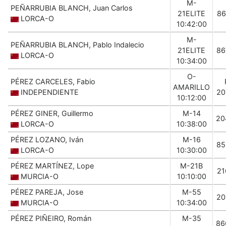
M-
PEÑARRUBIA BLANCH, Juan Carlos
21ELITE
86
LORCA-O
10:42:00
M-
PEÑARRUBIA BLANCH, Pablo Indalecio
21ELITE
86
LORCA-O
10:34:00
O-
PÉREZ CARCELES, Fabio
AMARILLO
INDEPENDIENTE
20
10:12:00
PÉREZ GINER, Guillermo
M-14
20
LORCA-O
10:38:00
PÉREZ LOZANO, Iván
M-16
85
LORCA-O
10:30:00
PÉREZ MARTÍNEZ, Lope
M-21B
21
MURCIA-O
10:10:00
PÉREZ PAREJA, Jose
M-55
20
MURCIA-O
10:34:00
PÉREZ PIÑEIRO, Román
M-35
86