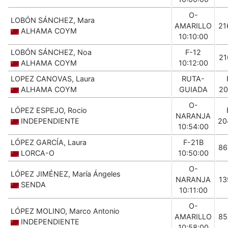
O-
LOBÓN SÁNCHEZ, Mara
AMARILLO
21
ALHAMA COYM
10:10:00
LOBÓN SÁNCHEZ, Noa
F-12
21
ALHAMA COYM
10:12:00
LOPEZ CANOVAS, Laura
RUTA-
ALHAMA COYM
GUIADA
20
O-
LÓPEZ ESPEJO, Rocio
NARANJA
INDEPENDIENTE
20
10:54:00
LÓPEZ GARCÍA, Laura
F-21B
86
LORCA-O
10:50:00
O-
LÓPEZ JIMÉNEZ, María Ángeles
NARANJA
13
SENDA
10:11:00
O-
LÓPEZ MOLINO, Marco Antonio
AMARILLO
85
INDEPENDIENTE
10:58:00