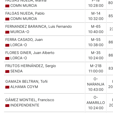
FALGAS NUEDA, Marina
F-18
80
COMN MURCIA
10:28:00
FALGAS NUEDA, Pablo
M-14
85
COMN MURCIA
10:32:00
FERNANDEZ BARAINCA, Luis Fernando
M-65
2
MURCIA-O
10:40:00
FERRA CASADO, Juan
M-55
86
LORCA-O
10:38:00
FLORES GINER, Juan Alberto
M-35
86
LORCA-O
10:24:00
FRUTOS HERNÁNDEZ, Sergio
M-21B
83
SENDA
11:00:00
O-
GAMAZA BELTRAN, Toñi
NARANJA
ALHAMA COYM
20
10:43:00
O-
GÁMEZ MONTIEL, Francisco
AMARILLO
INDEPENDIENTE
20
10:24:00