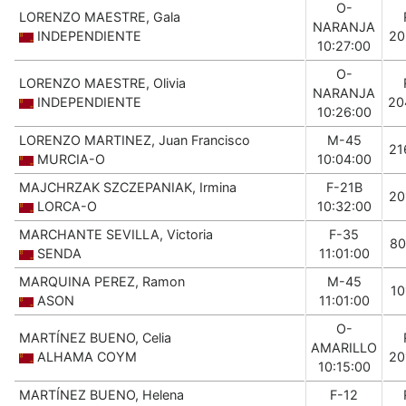
O-
LORENZO MAESTRE, Gala
NARANJA
INDEPENDIENTE
20
10:27:00
O-
LORENZO MAESTRE, Olivia
NARANJA
INDEPENDIENTE
20
10:26:00
LORENZO MARTINEZ, Juan Francisco
M-45
21
MURCIA-O
10:04:00
MAJCHRZAK SZCZEPANIAK, Irmina
F-21B
20
LORCA-O
10:32:00
MARCHANTE SEVILLA, Victoria
F-35
80
SENDA
11:01:00
MARQUINA PEREZ, Ramon
M-45
10
ASON
11:01:00
O-
MARTÍNEZ BUENO, Celia
AMARILLO
ALHAMA COYM
20
10:15:00
MARTÍNEZ BUENO, Helena
F-12