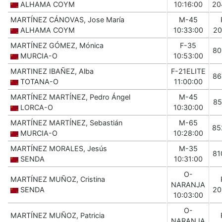
ALHAMA COYM
10:16:00
20
MARTÍNEZ CÁNOVAS, Jose María
M-45
ALHAMA COYM
10:33:00
20
MARTÍNEZ GÓMEZ, Mónica
F-35
80
MURCIA-O
10:53:00
MARTINEZ IBAÑEZ, Alba
F-21ELITE
86
TOTANA-O
11:00:00
MARTÍNEZ MARTÍNEZ, Pedro Ángel
M-45
85
LORCA-O
10:30:00
MARTÍNEZ MARTÍNEZ, Sebastián
M-65
85
MURCIA-O
10:28:00
MARTÍNEZ MORALES, Jesús
M-35
81
SENDA
10:31:00
O-
MARTÍNEZ MUÑOZ, Cristina
NARANJA
SENDA
20
10:03:00
O-
MARTÍNEZ MUÑOZ, Patricia
NARANJA