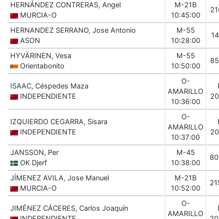
HERNÁNDEZ CONTRERAS, Angel
M-21B
21
MURCIA-O
10:45:00
HERNANDEZ SERRANO, Jose Antonio
M-55
14
ASON
10:28:00
HYVÄRINEN, Vesa
M-55
85
Orientabonito
10:50:00
O-
ISAAC, Céspedes Maza
AMARILLO
INDEPENDIENTE
20
10:36:00
O-
IZQUIERDO CEGARRA, Sisara
AMARILLO
INDEPENDIENTE
20
10:37:00
JANSSON, Per
M-45
80
OK Djerf
10:38:00
JÍMENEZ AVILA, Jose Manuel
M-21B
21
MURCIA-O
10:52:00
O-
JIMÉNEZ CÁCERES, Carlos Joaquín
AMARILLO
INDEPENDIENTE
20