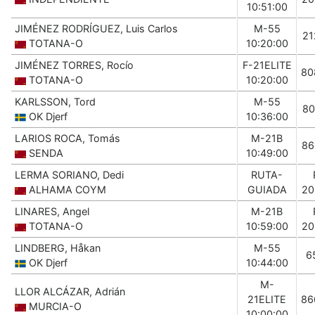
10:51:00
JIMÉNEZ RODRÍGUEZ, Luis Carlos
M-55
21
TOTANA-O
10:20:00
JIMÉNEZ TORRES, Rocío
F-21ELITE
80
TOTANA-O
10:20:00
KARLSSON, Tord
M-55
80
OK Djerf
10:36:00
LARIOS ROCA, Tomás
M-21B
86
SENDA
10:49:00
LERMA SORIANO, Dedi
RUTA-
ALHAMA COYM
GUIADA
20
LINARES, Angel
M-21B
TOTANA-O
10:59:00
20
LINDBERG, Håkan
M-55
6
OK Djerf
10:44:00
M-
LLOR ALCÁZAR, Adrián
21ELITE
86
MURCIA-O
10:00:00