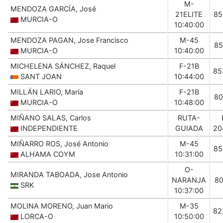
M-
MENDOZA GARCÍA, José
21ELITE
85
MURCIA-O
10:40:00
MENDOZA PAGAN, Jose Francisco
M-45
85
MURCIA-O
10:40:00
MICHELENA SÁNCHEZ, Raquel
F-21B
85
SANT JOAN
10:44:00
MILLÁN LARIO, María
F-21B
80
MURCIA-O
10:48:00
MIÑANO SALAS, Carlos
RUTA-
INDEPENDIENTE
GUIADA
20
MIÑARRO ROS, José Antonio
M-45
85
ALHAMA COYM
10:31:00
O-
MIRANDA TABOADA, Jose Antonio
NARANJA
80
SRK
10:37:00
MOLINA MORENO, Juan Mario
M-35
82
LORCA-O
10:50:00