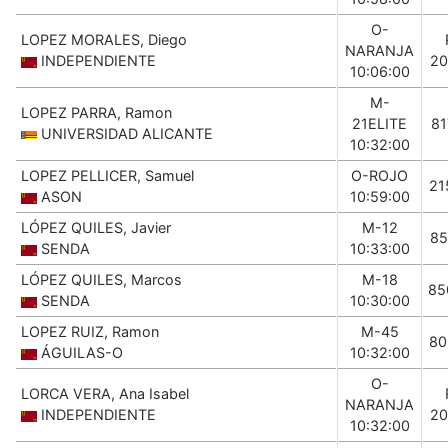
O-
LOPEZ MORALES, Diego
NARANJA
INDEPENDIENTE
20
10:06:00
M-
LOPEZ PARRA, Ramon
21ELITE
81
UNIVERSIDAD ALICANTE
10:32:00
LOPEZ PELLICER, Samuel
O-ROJO
21
ASON
10:59:00
LÓPEZ QUILES, Javier
M-12
85
SENDA
10:33:00
LÓPEZ QUILES, Marcos
M-18
85
SENDA
10:30:00
LOPEZ RUIZ, Ramon
M-45
80
ÁGUILAS-O
10:32:00
O-
LORCA VERA, Ana Isabel
NARANJA
INDEPENDIENTE
20
10:32:00