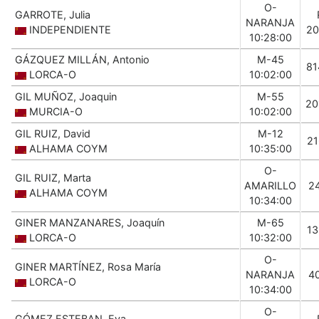
O-
GARROTE, Julia
NARANJA
INDEPENDIENTE
20
10:28:00
GÁZQUEZ MILLÁN, Antonio
M-45
81
LORCA-O
10:02:00
GIL MUÑOZ, Joaquin
M-55
20
MURCIA-O
10:02:00
GIL RUIZ, David
M-12
21
ALHAMA COYM
10:35:00
O-
GIL RUIZ, Marta
AMARILLO
2
ALHAMA COYM
10:34:00
GINER MANZANARES, Joaquín
M-65
13
LORCA-O
10:32:00
O-
GINER MARTÍNEZ, Rosa María
NARANJA
4
LORCA-O
10:34:00
O-
GÓMEZ ESTEBAN, Eva