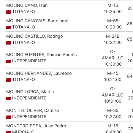
MOLINO CANO, Izan
M-16
85
TOTANA-O
10:25:00
MOLINO CÁNOVAS, Bartolomé
M-65
85
TOTANA-O
10:20:00
MOLINO CASTILLO, Rodrigo
M-21B
85
TOTANA-O
10:22:00
O-
MOLINO FUENTES, Damián Andrés
AMARILLO
INDEPENDIENTE
20
10:30:00
MOLINO HERNANDEZ, Laureano
M-45
84
TOTANA-O
10:21:00
O-
MOLINO LORCA, Martín
AMARILLO
INDEPENDIENTE
20
10:31:00
MONTIEL OLIVER, Damian
M-35
INDEPENDIENTE
10:27:00
20
MONTORO EGEA, Juan Pedro
M-18
22
MURCIA-O
10:48:00