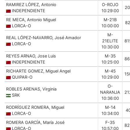
RAMIREZ LÓPEZ, Antonio
O-ROJO
20
INDEPENDIENTE
10:29:00
RE MECA, Antonio Miguel
M-21B
82
LORCA-O
10:00:00
M-
REAL LÓPEZ-NAVARRO, José Amador
21ELITE
81
LORCA-O
10:30:00
REYES ARNAO, Jose Luis
M-35
86
INDEPENDIENTE
10:25:00
RICHARTE GOMEZ, Miguel Angel
M-45
15
QUIPAR-O
10:29:00
O-
ROBLES ARENAS, Virginia
NARANJA
21
SRK
10:36:00
RODRÍGUEZ ROMERA, Miguel
M-14
4
LORCA-O
10:34:00
ROMERA GARCÍA, María José
F-35
82
LORCA-O
10:57:00