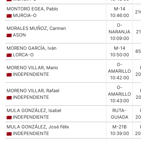
MONTORO EGEA, Pablo
M-14
21
MURCIA-O
10:46:00
O-
MORALES MUÑOZ, Carmen
NARANJA
21
ASON
10:09:00
MORENO GARCÍA, Iván
M-14
85
LORCA-O
10:50:00
O-
MORENO VILLAR, Mario
AMARILLO
INDEPENDIENTE
20
10:42:00
O-
MORENO VILLAR, Rafael
AMARILLO
INDEPENDIENTE
20
10:43:00
MULA GONZÁLEZ, Isabel
RUTA-
INDEPENDIENTE
GUIADA
20
MULA GONZÁLEZ, José Félix
M-21B
INDEPENDIENTE
10:39:00
20