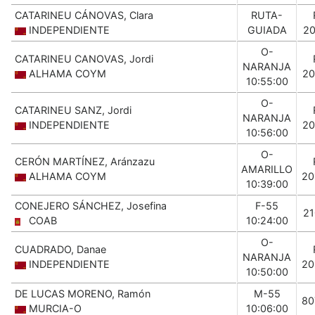
CATARINEU CÁNOVAS, Clara
RUTA-
INDEPENDIENTE
GUIADA
20
O-
CATARINEU CANOVAS, Jordi
NARANJA
ALHAMA COYM
20
10:55:00
O-
CATARINEU SANZ, Jordi
NARANJA
INDEPENDIENTE
20
10:56:00
O-
CERÓN MARTÍNEZ, Aránzazu
AMARILLO
ALHAMA COYM
20
10:39:00
CONEJERO SÁNCHEZ, Josefina
F-55
21
COAB
10:24:00
O-
CUADRADO, Danae
NARANJA
INDEPENDIENTE
20
10:50:00
DE LUCAS MORENO, Ramón
M-55
80
MURCIA-O
10:06:00