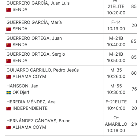
GUERRERO GARCÍA, Juan Luis
21ELITE
85
SENDA
10:20:00
GUERRERO GARCÍA, María
F-14
20
SENDA
10:19:00
GUERRERO ORTEGA, Juan
M-21B
85
SENDA
10:40:00
GUERRERO ORTEGA, Sergio
M-21B
85
SENDA
10:50:00
GUIJARRO CARRILLO, Pedro Jesús
M-35
80
ALHAMA COYM
10:26:00
HANSSON, Jan
M-55
76
OK Djerf
10:30:00
HEREDIA MÉNDEZ, Ana
F-21ELITE
INDEPENDIENTE
10:40:00
20
O-
HERNÁNDEZ CÁNOVAS, Bruno
AMARILLO
21
ALHAMA COYM
10:16:00