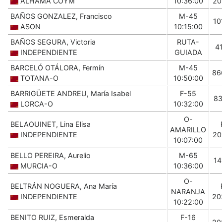
ALHAMA COYM
10:36:00
20
BAÑOS GONZALEZ, Francisco
M-45
10
ASON
10:15:00
BAÑOS SEGURA, Victoria
RUTA-
4
INDEPENDIENTE
GUIADA
BARCELÓ OTÁLORA, Fermín
M-45
86
TOTANA-O
10:50:00
BARRIGÜETE ANDREU, María Isabel
F-55
83
LORCA-O
10:32:00
O-
BELAOUINET, Lina Elisa
AMARILLO
INDEPENDIENTE
20
10:07:00
BELLO PEREIRA, Aurelio
M-65
14
MURCIA-O
10:36:00
O-
BELTRÁN NOGUERA, Ana María
NARANJA
INDEPENDIENTE
20
10:22:00
BENITO RUIZ, Esmeralda
F-16