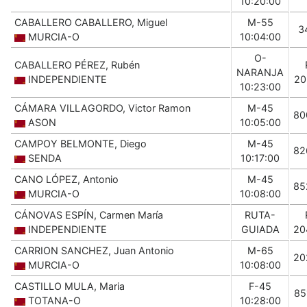
10:20:00
CABALLERO CABALLERO, Miguel
M-55
3
MURCIA-O
10:04:00
O-
CABALLERO PÉREZ, Rubén
NARANJA
INDEPENDIENTE
20
10:23:00
CÁMARA VILLAGORDO, Victor Ramon
M-45
80
ASON
10:05:00
CAMPOY BELMONTE, Diego
M-45
82
SENDA
10:17:00
CANO LÓPEZ, Antonio
M-45
85
MURCIA-O
10:08:00
CÁNOVAS ESPÍN, Carmen María
RUTA-
INDEPENDIENTE
GUIADA
20
CARRION SANCHEZ, Juan Antonio
M-65
20
MURCIA-O
10:08:00
CASTILLO MULA, Maria
F-45
85
TOTANA-O
10:28:00