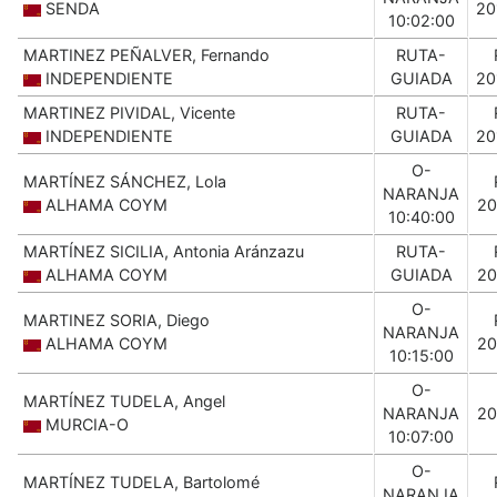
SENDA
20
10:02:00
MARTINEZ PEÑALVER, Fernando
RUTA-
INDEPENDIENTE
GUIADA
20
MARTINEZ PIVIDAL, Vicente
RUTA-
INDEPENDIENTE
GUIADA
20
O-
MARTÍNEZ SÁNCHEZ, Lola
NARANJA
ALHAMA COYM
20
10:40:00
MARTÍNEZ SICILIA, Antonia Aránzazu
RUTA-
ALHAMA COYM
GUIADA
20
O-
MARTINEZ SORIA, Diego
NARANJA
ALHAMA COYM
20
10:15:00
O-
MARTÍNEZ TUDELA, Angel
NARANJA
20
MURCIA-O
10:07:00
O-
MARTÍNEZ TUDELA, Bartolomé
NARANJA