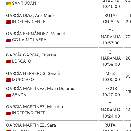
21ELITE
85
SANT JOAN
10:46:00
GARCÍA DIAZ, Ana María
RUTA-
INDEPENDIENTE
GUIADA
20
O-
GARCÍA FERNÁNDEZ, Manuel
NARANJA
72
CC LA MOLAERA
10:57:00
O-
GARCÍA GARCIA, Cristina
NARANJA
20
LORCA-O
10:59:00
GARCÍA HERREROS, Serafín
M-55
85
MURCIA-O
10:00:00
GARCÍA MARTÍNEZ, María Dolores
F-21B
11
SENDA
10:20:00
O-
GARCIA MARTÍNEZ, Menchu
NARANJA
14
INDEPENDIENTE
10:24:00
GARCIA MARTINEZ, Sara
RUTA-