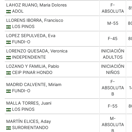
LAHOZ RUANO, Maria Dolores
F-
8
ADOL
ABSOLUTA
LLORENS IBORRA, Francisco
M-55
8
LOS PINOS
LOPEZ SEPULVEDA, Eva
F-45
8
FUNDI-O
LORENZO QUESADA, Veronica
INICIACIÓN
INDEPENDIENTE
ADULTOS
LOZANO Y FAMILIA, Pablo
INICIACIÓN
CEIP PINAR HONDO
NIÑOS
F-
MADRID CALVENTE, Miriam
ABSOLUTA
1
FUNDI-O
B
MALLA TORRES, Juani
F-55
8
LOS PINOS
M-
MARTÍN ELICES, Aday
ABSOLUTA
SURORIENTANDO
B