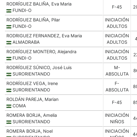
RODRÍGUEZ BALIÑA, Eva Maria
F-45
2
FUNDI-O
RODRÍGUEZ BALIÑA, Pilar
INICIACIÓN
FUNDI-O
ADULTOS
RODRIGUEZ FERNANDEZ, Eva Maria
INICIACIÓN
ALMADRABA
ADULTOS
RODRÍGUEZ MONTERO, Alejandra
INICIACIÓN
2
FUNDI-O
ADULTOS
RODRÍGUEZ SÚNICO, José Luis
M-
8
SURORIENTANDO
ABSOLUTA
RODRÍGUEZ VEGA, Irene
F-
8
SURORIENTANDO
ABSOLUTA
ROLDÁN PAREJA, Marian
F-45
8
COMA
ROMERA BORJA, Amelia
INICIACIÓN
4
SURORIENTANDO
NIÑOS
ROMERA BORJA, Noel
INICIACIÓN
4