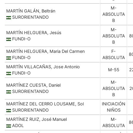
M-
MARTÍN GALÁN, Beltrán
ABSOLUTA
SURORIENTANDO
B
M-
MARTÍN HELGUERA, Jesús
ABSOLUTA
8
FUNDI-O
B
MARTÍN HELGUERA, Maria Del Carmen
F-
8
FUNDI-O
ABSOLUTA
MARTÍN VILLACAÑAS, Jose Antonio
M-55
2
FUNDI-O
M-
MARTÍNEZ CUESTA, Daniel
ABSOLUTA
2
SURORIENTANDO
B
MARTÍNEZ DEL CERRO LOUSAME, Sol
INICIACIÓN
SURORIENTANDO
NIÑOS
MARTÍNEZ RUIZ, José Manuel
M-
8
ADOL
ABSOLUTA