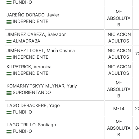
FUNDI-O
M-
JAREÑO DORADO, Javier
ABSOLUTA
INDEPENDIENTE
B
JIMÉNEZ CABEZA, Salvador
INICIACIÓN
ALMADRABA
ADULTOS
JIMÉNEZ LLORET, María Cristina
INICIACIÓN
7
INDEPENDIENTE
ADULTOS
KILPATRICK, Veronica
INICIACIÓN
INDEPENDIENTE
ADULTOS
M-
KOMARNYTSKYY MLYNAR, Yuriy
ABSOLUTA
SURORIENTANDO
B
LAGO DEBACKERE, Yago
M-14
2
FUNDI-O
M-
LAGO TRILLO, Santiago
ABSOLUTA
8
FUNDI-O
B