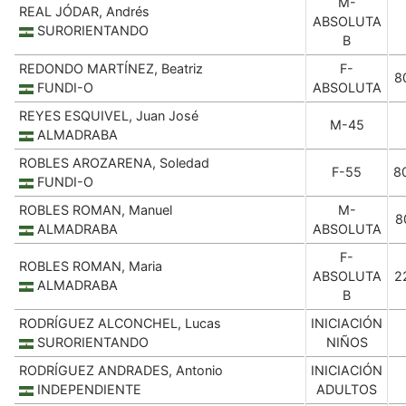
M-
REAL JÓDAR, Andrés
ABSOLUTA
SURORIENTANDO
B
REDONDO MARTÍNEZ, Beatriz
F-
8
FUNDI-O
ABSOLUTA
REYES ESQUIVEL, Juan José
M-45
ALMADRABA
ROBLES AROZARENA, Soledad
F-55
8
FUNDI-O
ROBLES ROMAN, Manuel
M-
8
ALMADRABA
ABSOLUTA
F-
ROBLES ROMAN, Maria
ABSOLUTA
2
ALMADRABA
B
RODRÍGUEZ ALCONCHEL, Lucas
INICIACIÓN
SURORIENTANDO
NIÑOS
RODRÍGUEZ ANDRADES, Antonio
INICIACIÓN
INDEPENDIENTE
ADULTOS