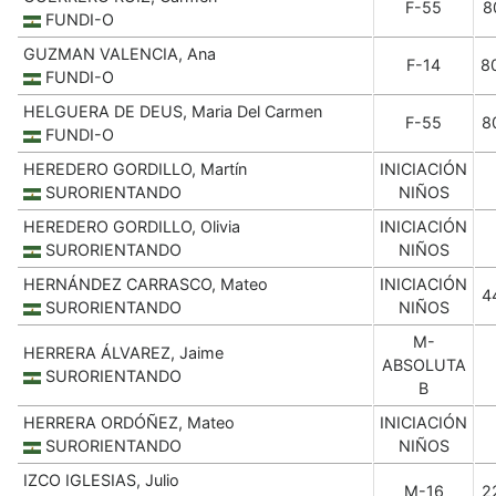
F-55
8
FUNDI-O
GUZMAN VALENCIA, Ana
F-14
8
FUNDI-O
HELGUERA DE DEUS, Maria Del Carmen
F-55
8
FUNDI-O
HEREDERO GORDILLO, Martín
INICIACIÓN
SURORIENTANDO
NIÑOS
HEREDERO GORDILLO, Olivia
INICIACIÓN
SURORIENTANDO
NIÑOS
HERNÁNDEZ CARRASCO, Mateo
INICIACIÓN
4
SURORIENTANDO
NIÑOS
M-
HERRERA ÁLVAREZ, Jaime
ABSOLUTA
SURORIENTANDO
B
HERRERA ORDÓÑEZ, Mateo
INICIACIÓN
SURORIENTANDO
NIÑOS
IZCO IGLESIAS, Julio
M-16
2