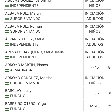
ABUJAS GÓMEZ, Jerónimo
INICIACIÓN
INDEPENDIENTE
NIÑOS
ALBALÁ RUIZ, Martín
INICIACIÓN
SURORIENTANDO
ADULTOS
ALBALÁ RUIZ, Román
INICIACIÓN
SURORIENTANDO
NIÑOS
ÁLVAREZ PÉREZ, María
INICIACIÓN
INDEPENDIENTE
ADULTOS
AREVALO BARQUERO, María Jesús
INICIACIÓN
INDEPENDIENTE
ADULTOS
ARROYO MARTÍN, Blanca
F-45
8
ALMADRABA
ARROYO SÁNCHEZ, Martina
INICIACIÓN
SURORIENTANDO
NIÑOS
BARCLAY, Judy
F-55
8
FUNDI-O
BARREIRO OTERO, Yago
M-45
2
FUNDI-O