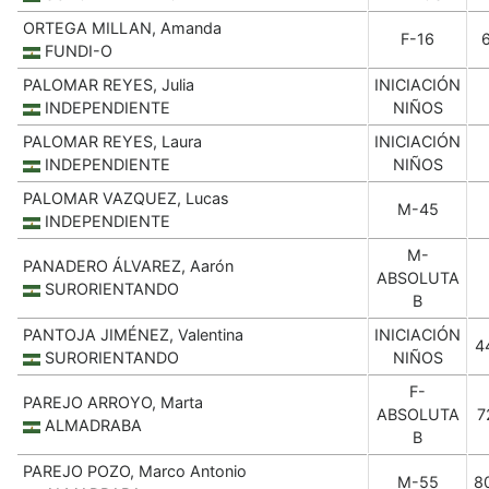
ORTEGA MILLAN, Amanda
F-16
FUNDI-O
PALOMAR REYES, Julia
INICIACIÓN
INDEPENDIENTE
NIÑOS
PALOMAR REYES, Laura
INICIACIÓN
INDEPENDIENTE
NIÑOS
PALOMAR VAZQUEZ, Lucas
M-45
INDEPENDIENTE
M-
PANADERO ÁLVAREZ, Aarón
ABSOLUTA
SURORIENTANDO
B
PANTOJA JIMÉNEZ, Valentina
INICIACIÓN
4
SURORIENTANDO
NIÑOS
F-
PAREJO ARROYO, Marta
ABSOLUTA
7
ALMADRABA
B
PAREJO POZO, Marco Antonio
M-55
8