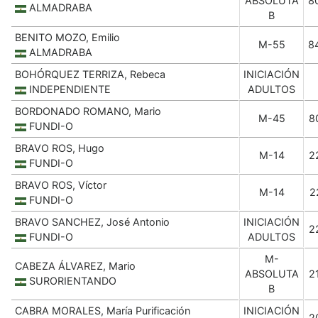
ABSOLUTA
8
ALMADRABA
B
BENITO MOZO, Emilio
M-55
8
ALMADRABA
BOHÓRQUEZ TERRIZA, Rebeca
INICIACIÓN
INDEPENDIENTE
ADULTOS
BORDONADO ROMANO, Mario
M-45
8
FUNDI-O
BRAVO ROS, Hugo
M-14
2
FUNDI-O
BRAVO ROS, Víctor
M-14
2
FUNDI-O
BRAVO SANCHEZ, José Antonio
INICIACIÓN
2
FUNDI-O
ADULTOS
M-
CABEZA ÁLVAREZ, Mario
ABSOLUTA
2
SURORIENTANDO
B
CABRA MORALES, María Purificación
INICIACIÓN
2