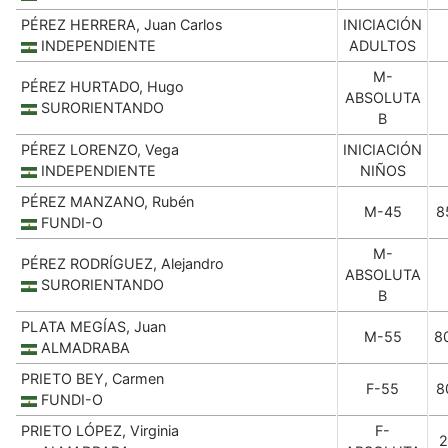
PÉREZ HERRERA, Juan Carlos
INICIACIÓN
INDEPENDIENTE
ADULTOS
M-
PÉREZ HURTADO, Hugo
ABSOLUTA
SURORIENTANDO
B
PÉREZ LORENZO, Vega
INICIACIÓN
INDEPENDIENTE
NIÑOS
PÉREZ MANZANO, Rubén
M-45
8
FUNDI-O
M-
PÉREZ RODRÍGUEZ, Alejandro
ABSOLUTA
SURORIENTANDO
B
PLATA MEGÍAS, Juan
M-55
8
ALMADRABA
PRIETO BEY, Carmen
F-55
8
FUNDI-O
PRIETO LÓPEZ, Virginia
F-
2