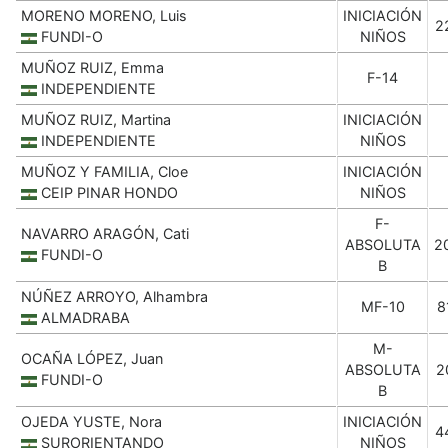
MORENO MORENO, Luis
INICIACIÓN
2
FUNDI-O
NIÑOS
MUÑOZ RUIZ, Emma
F-14
INDEPENDIENTE
MUÑOZ RUIZ, Martina
INICIACIÓN
INDEPENDIENTE
NIÑOS
MUÑOZ Y FAMILIA, Cloe
INICIACIÓN
CEIP PINAR HONDO
NIÑOS
F-
NAVARRO ARAGÓN, Cati
ABSOLUTA
2
FUNDI-O
B
NÚÑEZ ARROYO, Alhambra
MF-10
8
ALMADRABA
M-
OCAÑA LÓPEZ, Juan
ABSOLUTA
2
FUNDI-O
B
OJEDA YUSTE, Nora
INICIACIÓN
4
SURORIENTANDO
NIÑOS