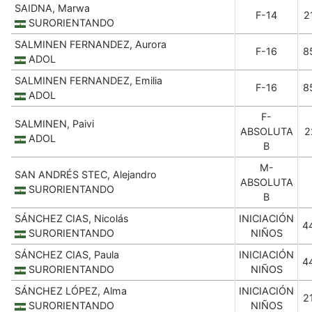
SAIDNA, Marwa
F-14
2
SURORIENTANDO
SALMINEN FERNANDEZ, Aurora
F-16
8
ADOL
SALMINEN FERNANDEZ, Emilia
F-16
8
ADOL
F-
SALMINEN, Paivi
ABSOLUTA
2
ADOL
B
M-
SAN ANDRÉS STEC, Alejandro
ABSOLUTA
SURORIENTANDO
B
SÁNCHEZ CIAS, Nicolás
INICIACIÓN
4
SURORIENTANDO
NIÑOS
SÁNCHEZ CIAS, Paula
INICIACIÓN
4
SURORIENTANDO
NIÑOS
SÁNCHEZ LÓPEZ, Alma
INICIACIÓN
2
SURORIENTANDO
NIÑOS