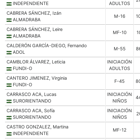
INDEPENDIENTE
ADULTOS
CABRERA SÁNCHEZ, Izán
M-16
1
ALMADRABA
CABRERA SÁNCHEZ, Leire
MF-10
1
ALMADRABA
CALDERÓN GARCÍA-DIEGO, Fernando
M-55
8
ADOL
CAMBLOR ÁLVAREZ, Leticia
INICIACIÓN
FUNDI-O
ADULTOS
CANTERO JIMENEZ, Virginia
F-45
8
FUNDI-O
CARRASCO ACA, Lucas
INICIACIÓN
4
SURORIENTANDO
NIÑOS
CARRASCO ACA, Sofía
INICIACIÓN
2
SURORIENTANDO
NIÑOS
CASTRO GONZALEZ, Martina
MF-12
INDEPENDIENTE