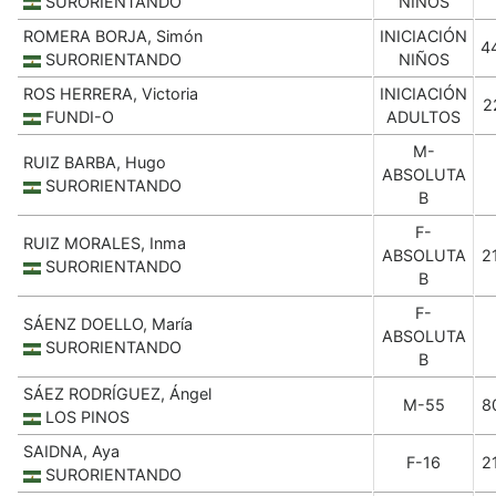
SURORIENTANDO
NIÑOS
ROMERA BORJA, Simón
INICIACIÓN
4
SURORIENTANDO
NIÑOS
ROS HERRERA, Victoria
INICIACIÓN
2
FUNDI-O
ADULTOS
M-
RUIZ BARBA, Hugo
ABSOLUTA
SURORIENTANDO
B
F-
RUIZ MORALES, Inma
ABSOLUTA
2
SURORIENTANDO
B
F-
SÁENZ DOELLO, María
ABSOLUTA
SURORIENTANDO
B
SÁEZ RODRÍGUEZ, Ángel
M-55
8
LOS PINOS
SAIDNA, Aya
F-16
2
SURORIENTANDO