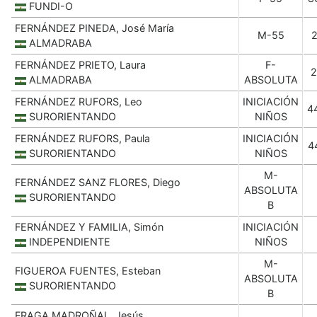
FUNDI-O
FERNÁNDEZ PINEDA, José María
M-55
ALMADRABA
FERNÁNDEZ PRIETO, Laura
F-
2
ALMADRABA
ABSOLUTA
FERNÁNDEZ RUFORS, Leo
INICIACIÓN
4
SURORIENTANDO
NIÑOS
FERNÁNDEZ RUFORS, Paula
INICIACIÓN
4
SURORIENTANDO
NIÑOS
M-
FERNÁNDEZ SANZ FLORES, Diego
ABSOLUTA
SURORIENTANDO
B
FERNÁNDEZ Y FAMILIA, Simón
INICIACIÓN
INDEPENDIENTE
NIÑOS
M-
FIGUEROA FUENTES, Esteban
ABSOLUTA
SURORIENTANDO
B
FRAGA MADROÑAL, Jesús