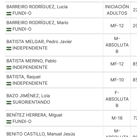
BARREIRO RODRÍGUEZ, Lucia
INICIACIÓN
2
FUNDI-O
ADULTOS
BARREIRO RODRÍGUEZ, Mario
MF-12
2
FUNDI-O
M-
BATISTA MELGAR, Pedro Javier
ABSOLUTA
INDEPENDIENTE
B
BATISTA MERINO, Pablo
MF-12
8
INDEPENDIENTE
BATISTA, Raquel
MF-10
8
INDEPENDIENTE
F-
BAZO JIMÉNEZ, Lola
ABSOLUTA
SURORIENTANDO
B
BENÍTEZ HERRERA, Miguel
M-16
7
FUNDI-O
M-
BENITO CASTILLO, Manuel Jesús