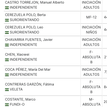
CASTRO TORREJON, Manuel Alberto
INICIACIÓN
INDEPENDIENTE
ADULTOS
CEREZUELA POLO, Berta
MF-12
4
SURORIENTANDO
CEREZUELA POLO, Leo
INICIACIÓN
4
SURORIENTANDO
NIÑOS
CHAVARRIA FUENTES, Javier
INICIACIÓN
INDEPENDIENTE
ADULTOS
F-
CHEN, Xiaowei
ABSOLUTA
2
INDEPENDIENTE
B
COCA PÉREZ, María Del Mar
INICIACIÓN
7
INDEPENDIENTE
ADULTOS
F-
CONTRERAS GARZÓN, Fátima
ABSOLUTA
8
VELETA
B
COSTANTE, Marco
M-
2
FUNDI-O
ABSOLUTA