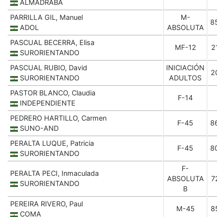
ALMADRABA
PARRILLA GIL, Manuel
M-
8
ADOL
ABSOLUTA
PASCUAL BECERRA, Elisa
MF-12
2
SURORIENTANDO
PASCUAL RUBIO, David
INICIACIÓN
2
SURORIENTANDO
ADULTOS
PASTOR BLANCO, Claudia
F-14
INDEPENDIENTE
PEDRERO HARTILLO, Carmen
F-45
8
SUNO-AND
PERALTA LUQUE, Patricia
F-45
8
SURORIENTANDO
F-
PERALTA PECI, Inmaculada
ABSOLUTA
7
SURORIENTANDO
B
PEREIRA RIVERO, Paul
M-45
8
COMA