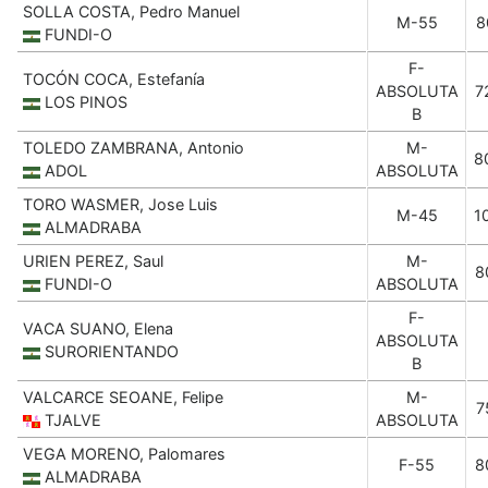
SOLLA COSTA, Pedro Manuel
M-55
8
FUNDI-O
F-
TOCÓN COCA, Estefanía
ABSOLUTA
7
LOS PINOS
B
TOLEDO ZAMBRANA, Antonio
M-
8
ADOL
ABSOLUTA
TORO WASMER, Jose Luis
M-45
1
ALMADRABA
URIEN PEREZ, Saul
M-
8
FUNDI-O
ABSOLUTA
F-
VACA SUANO, Elena
ABSOLUTA
SURORIENTANDO
B
VALCARCE SEOANE, Felipe
M-
7
TJALVE
ABSOLUTA
VEGA MORENO, Palomares
F-55
8
ALMADRABA