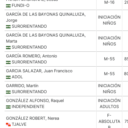
M-16
2
FUNDI-O
GARCÍA DE LAS BAYONAS QUINALUIZA,
INICIACIÓN
Jorge
NIÑOS
SURORIENTANDO
GARCÍA DE LAS BAYONAS QUINALUIZA,
INICIACIÓN
Marta
NIÑOS
SURORIENTANDO
GARCÍA ROMERO, Antonio
M-55
8
SURORIENTANDO
GARCIA SALAZAR, Juan Francisco
M-55
8
ADOL
GARRIDO, Martín
INICIACIÓN
SURORIENTANDO
NIÑOS
GONZÁLEZ ALFONSO, Raquel
INICIACIÓN
INDEPENDIENTE
ADULTOS
F-
GONZÁLEZ ROBERT, Nerea
ABSOLUTA
7
TJALVE
B