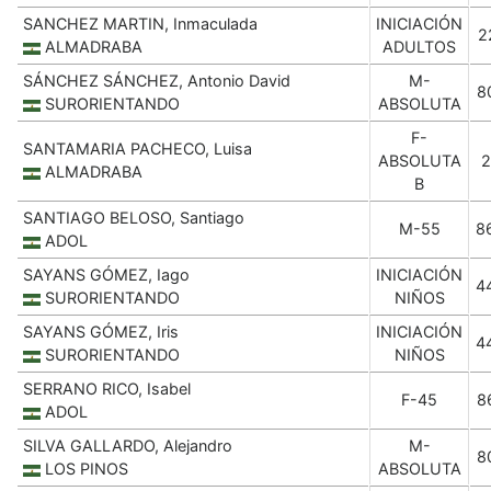
SANCHEZ MARTIN, Inmaculada
INICIACIÓN
2
ALMADRABA
ADULTOS
SÁNCHEZ SÁNCHEZ, Antonio David
M-
8
SURORIENTANDO
ABSOLUTA
F-
SANTAMARIA PACHECO, Luisa
ABSOLUTA
2
ALMADRABA
B
SANTIAGO BELOSO, Santiago
M-55
8
ADOL
SAYANS GÓMEZ, Iago
INICIACIÓN
4
SURORIENTANDO
NIÑOS
SAYANS GÓMEZ, Iris
INICIACIÓN
4
SURORIENTANDO
NIÑOS
SERRANO RICO, Isabel
F-45
8
ADOL
SILVA GALLARDO, Alejandro
M-
8
LOS PINOS
ABSOLUTA