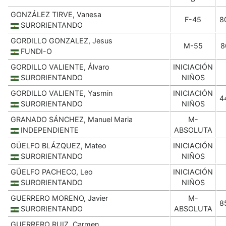
GONZÁLEZ TIRVE, Vanesa
F-45
8
SURORIENTANDO
GORDILLO GONZALEZ, Jesus
M-55
8
FUNDI-O
GORDILLO VALIENTE, Álvaro
INICIACIÓN
SURORIENTANDO
NIÑOS
GORDILLO VALIENTE, Yasmin
INICIACIÓN
4
SURORIENTANDO
NIÑOS
GRANADO SÁNCHEZ, Manuel Maria
M-
INDEPENDIENTE
ABSOLUTA
GÜELFO BLÁZQUEZ, Mateo
INICIACIÓN
SURORIENTANDO
NIÑOS
GÜELFO PACHECO, Leo
INICIACIÓN
SURORIENTANDO
NIÑOS
GUERRERO MORENO, Javier
M-
8
SURORIENTANDO
ABSOLUTA
GUERRERO RUIZ, Carmen