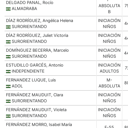
DELGADO PANAL, Rocío
ABSOLUTA
7
ALMADRABA
B
DÍAZ RODRÍGUEZ, Angélica Helena
INICIACIÓN
4
SURORIENTANDO
NIÑOS
DÍAZ RODRÍGUEZ, Juliet Victoria
INICIACIÓN
4
SURORIENTANDO
NIÑOS
DOMÍNGUEZ BECERRA, Marcelo
INICIACIÓN
4
SURORIENTANDO
NIÑOS
ESTUDILLO GARCÉS, Antonio
INICIACIÓN
7
INDEPENDIENTE
ADULTOS
FERNANDEZ LUQUE, Luis
M-
8
ADOL
ABSOLUTA
FERNÁNDEZ MAUDUIT, Clara
INICIACIÓN
SURORIENTANDO
NIÑOS
FERNÁNDEZ MAUDUIT, Violeta
INICIACIÓN
SURORIENTANDO
NIÑOS
FERNÁNDEZ MORRO, Isabel María
F-55
8