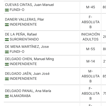
CUEVAS CINTAS, Juan Manuel
M-45
8
FUNDI-O
F-
DANERI VALLERAS, Pilar
ABSOLUTA
INDEPENDIENTE
B
DE LA PEÑA, Rafael
INICIACIÓN
2
SURORIENTANDO
ADULTOS
DE MENA MARTÍNEZ, Jose
M-55
8
FUNDI-O
DELGADO CHEN, Manuel Ming
M-14
2
INDEPENDIENTE
M-
DELGADO JAÉN, Juan José
ABSOLUTA
8
INDEPENDIENTE
B
F-
DELGADO PANAL, Ana María
ABSOLUTA
7
ALMADRABA
B
F-