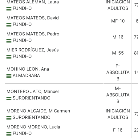
MATEOS ALEMÁN, Laura
INICIACIÓN
7
FUNDI-O
ADULTOS
MATEOS MATEOS, David
MF-10
FUNDI-O
MATEOS MATEOS, Pedro
M-16
7
FUNDI-O
MIER RODRÍGUEZ, Jesús
M-55
8
FUNDI-O
F-
MOHINO LEON, Ana
ABSOLUTA
1
ALMADRABA
B
M-
MONTERO JATO, Manuel
ABSOLUTA
SURORIENTANDO
B
MORENO ALCAIDE, M Carmen
INICIACIÓN
7
SURORIENTANDO
ADULTOS
MORENO MORENO, Lucia
F-16
2
FUNDI-O