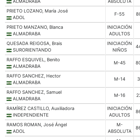
ALMADRABA
ABSOLUTA
PRIETO LOZANO, María José
F-55
8
ADOL
PRIETO MANZANO, Blanca
INICIACIÓN
ALMADRABA
ADULTOS
QUESADA REIGOSA, Brais
INICIACIÓN
4
SURORIENTANDO
NIÑOS
RAFFO ESQUIVEL, Benito
M-45
8
ALMADRABA
RAFFO SANCHEZ, Hector
M-14
3
ALMADRABA
RAFFO SANCHEZ, Samuel
M-16
2
ALMADRABA
RAMÍREZ CASTILLO, Auxiliadora
INICIACIÓN
8
INDEPENDIENTE
ADULTOS
RAMOS ROMAN, José Ángel
M-
8
ADOL
ABSOLUTA