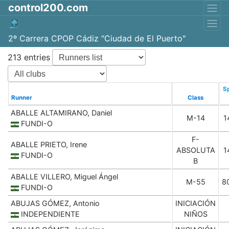
control200.com
2º Carrera CPOP Cádiz "Ciudad de El Puerto"
213 entries
Sp
Runner
Class
ABALLE ALTAMIRANO, Daniel
M-14
1
FUNDI-O
F-
ABALLE PRIETO, Irene
ABSOLUTA
1
FUNDI-O
B
ABALLE VILLERO, Miguel Ángel
M-55
8
FUNDI-O
ABUJAS GÓMEZ, Antonio
INICIACIÓN
INDEPENDIENTE
NIÑOS