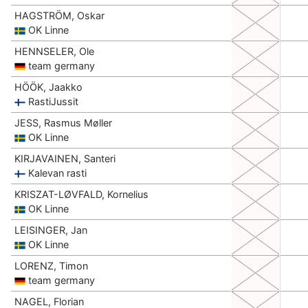
HAGSTRÖM, Oskar
OK Linne
HENNSELER, Ole
team germany
HÖÖK, Jaakko
RastiJussit
JESS, Rasmus Møller
OK Linne
KIRJAVAINEN, Santeri
Kalevan rasti
KRISZAT-LØVFALD, Kornelius
OK Linne
LEISINGER, Jan
OK Linne
LORENZ, Timon
team germany
NAGEL, Florian