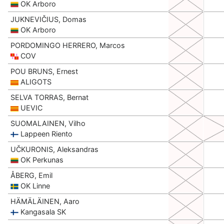
OK Arboro
JUKNEVIČIUS, Domas
OK Arboro
PORDOMINGO HERRERO, Marcos
COV
POU BRUNS, Ernest
ALIGOTS
SELVA TORRAS, Bernat
UEVIC
SUOMALAINEN, Vilho
Lappeen Riento
UČKURONIS, Aleksandras
OK Perkunas
ÅBERG, Emil
OK Linne
HÄMÄLÄINEN, Aaro
Kangasala SK