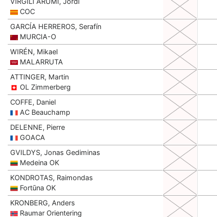
VIRGILI ARUMI, Jordi
COC
GARCÍA HERREROS, Serafín
MURCIA-O
WIRÉN, Mikael
MALARRUTA
ATTINGER, Martin
OL Zimmerberg
COFFE, Daniel
AC Beauchamp
DELENNE, Pierre
GOACA
GVILDYS, Jonas Gediminas
Medeina OK
KONDROTAS, Raimondas
Fortūna OK
KRONBERG, Anders
Raumar Orientering