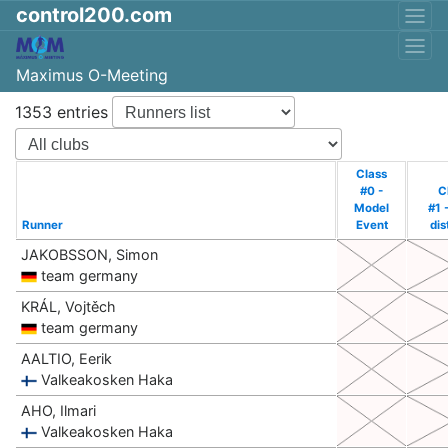
control200.com
Maximus O-Meeting
1353 entries
Class
#0 -
C
Model
#1 
Runner
Event
dis
JAKOBSSON, Simon
team germany
KRÁL, Vojtěch
team germany
AALTIO, Eerik
Valkeakosken Haka
AHO, Ilmari
Valkeakosken Haka