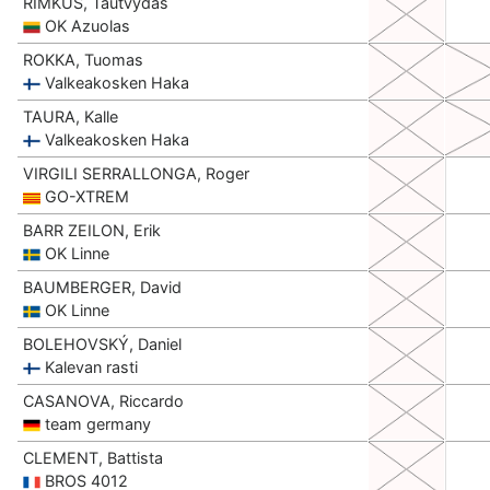
RIMKUS, Tautvydas
OK Azuolas
ROKKA, Tuomas
Valkeakosken Haka
TAURA, Kalle
Valkeakosken Haka
VIRGILI SERRALLONGA, Roger
GO-XTREM
BARR ZEILON, Erik
OK Linne
BAUMBERGER, David
OK Linne
BOLEHOVSKÝ, Daniel
Kalevan rasti
CASANOVA, Riccardo
team germany
CLEMENT, Battista
BROS 4012