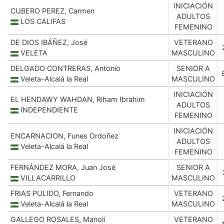
INICIACIÓN
CUBERO PEREZ, Carmen
ADULTOS
LOS CALIFAS
FEMENINO
DE DIOS IBÁÑEZ, José
VETERANO
VELETA
MASCULINO
DELGADO CONTRERAS, Antonio
SENIOR A
Veleta-Alcalá la Real
MASCULINO
INICIACIÓN
EL HENDAWY WAHDAN, Riham Ibrahim
ADULTOS
INDEPENDIENTE
FEMENINO
INICIACIÓN
ENCARNACION, Funes Ordoñez
ADULTOS
Veleta-Alcalá la Real
FEMENINO
FERNÁNDEZ MORA, Juan José
SENIOR A
VILLACARRILLO
MASCULINO
FRIAS PULIDO, Fernando
VETERANO
Veleta-Alcalá la Real
MASCULINO
GALLEGO ROSALES, Manoli
VETERANO