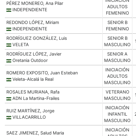
INICIACIÓN
PÉREZ MONEREO, Ana Pilar
ADULTOS
INDEPENDIENTE
FEMENINO
REDONDO LÓPEZ, Miriam
SENIOR B
INDEPENDIENTE
FEMENINO
RODRÍGUEZ GONZÁLEZ, Luis
SENIOR B
VELETA
MASCULINO
RODRÍGUEZ LÓPEZ, Javier
SENIOR A
Oretania Outdoor
MASCULINO
INICIACIÓN
ROMERO EXPOSITO, Juan Esteban
ADULTOS
Veleta-Alcalá la Real
MASCULINO
ROSALES MURIANA, Rafa
VETERANO
ADN La Martina-Frailes
MASCULINO
INICIACIÓN
RUIZ MARTÍNEZ, Jorge
INFANTIL
VILLACARRILLO
MASCULINO
INICIACIÓN
SAEZ JIMENEZ, Salud Maria