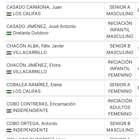
CASADO CARMONA, Juan
SENIOR A
LOS CALIFAS
MASCULINO
INICIACIÓN
CASADO JIMÉNEZ, José Antonio
INFANTIL
Oretania Outdoor
MASCULINO
CHACÓN ALBA, Félix Javier
SENIOR B
VILLACARRILLO
MASCULINO
INICIACIÓN
CHACÓN JIMÉNEZ, Elvira
INFANTIL
VILLACARRILLO
FEMENINO
COBALEA RAMÍREZ, Elena
SENIOR A
LOS CALIFAS
FEMENINO
INICIACIÓN
COBO CONTRERAS, Encarnación
ADULTOS
INDEPENDIENTE
FEMENINO
COBO ORTEGA, Antonio
SENIOR B
INDEPENDIENTE
MASCULINO