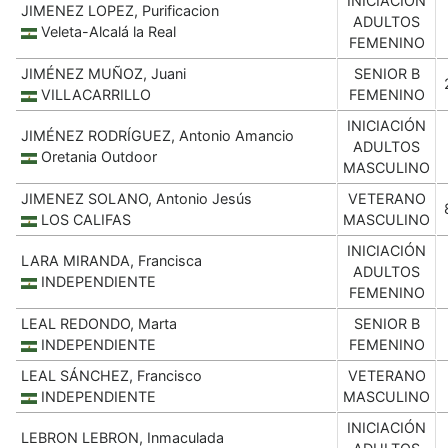
INICIACIÓN
JIMENEZ LOPEZ, Purificacion
ADULTOS
Veleta-Alcalá la Real
FEMENINO
JIMÉNEZ MUÑOZ, Juani
SENIOR B
VILLACARRILLO
FEMENINO
INICIACIÓN
JIMÉNEZ RODRÍGUEZ, Antonio Amancio
ADULTOS
Oretania Outdoor
MASCULINO
JIMENEZ SOLANO, Antonio Jesús
VETERANO
LOS CALIFAS
MASCULINO
INICIACIÓN
LARA MIRANDA, Francisca
ADULTOS
INDEPENDIENTE
FEMENINO
LEAL REDONDO, Marta
SENIOR B
INDEPENDIENTE
FEMENINO
LEAL SÁNCHEZ, Francisco
VETERANO
INDEPENDIENTE
MASCULINO
INICIACIÓN
LEBRON LEBRON, Inmaculada