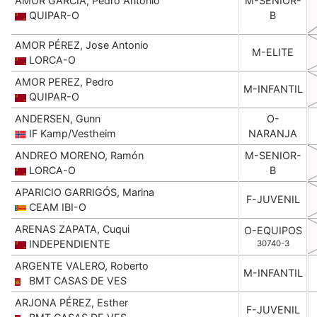
AMOR GARCIA, Pedro Antonio
M-SENIOR-
QUIPAR-O
B
AMOR PÉREZ, Jose Antonio
M-ELITE
LORCA-O
AMOR PEREZ, Pedro
M-INFANTIL
QUIPAR-O
ANDERSEN, Gunn
O-
IF Kamp/Vestheim
NARANJA
ANDREO MORENO, Ramón
M-SENIOR-
LORCA-O
B
APARICIO GARRIGÓS, Marina
F-JUVENIL
CEAM IBI-O
ARENAS ZAPATA, Cuqui
O-EQUIPOS
INDEPENDIENTE
30740-3
ARGENTE VALERO, Roberto
M-INFANTIL
BMT CASAS DE VES
ARJONA PÉREZ, Esther
F-JUVENIL