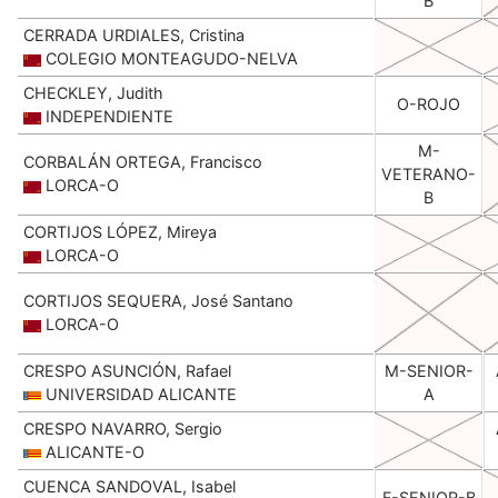
B
CERRADA URDIALES, Cristina
COLEGIO MONTEAGUDO-NELVA
CHECKLEY, Judith
O-ROJO
INDEPENDIENTE
M-
CORBALÁN ORTEGA, Francisco
VETERANO-
LORCA-O
B
CORTIJOS LÓPEZ, Mireya
LORCA-O
CORTIJOS SEQUERA, José Santano
LORCA-O
CRESPO ASUNCIÓN, Rafael
M-SENIOR-
UNIVERSIDAD ALICANTE
A
CRESPO NAVARRO, Sergio
ALICANTE-O
CUENCA SANDOVAL, Isabel
F-SENIOR-B