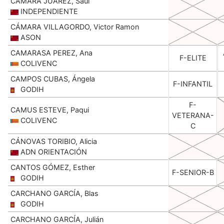
CAMARA JUAREZ, Saul
INDEPENDIENTE
CÁMARA VILLAGORDO, Victor Ramon
ASON
CAMARASA PEREZ, Ana
F-ELITE
COLIVENC
CAMPOS CUBAS, Ángela
F-INFANTIL
GODIH
F-
CAMUS ESTEVE, Paqui
VETERANA-
COLIVENC
C
CÁNOVAS TORIBIO, Alicia
ADN ORIENTACIÓN
CANTOS GÓMEZ, Esther
F-SENIOR-B
GODIH
CARCHANO GARCÍA, Blas
GODIH
CARCHANO GARCÍA, Julián