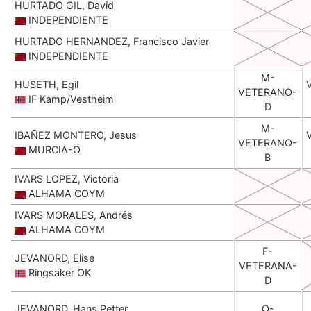
HURTADO GIL, David
INDEPENDIENTE
HURTADO HERNANDEZ, Francisco Javier
INDEPENDIENTE
M-
HUSETH, Egil
VETERANO-
IF Kamp/Vestheim
D
M-
IBAÑEZ MONTERO, Jesus
VETERANO-
MURCIA-O
B
IVARS LOPEZ, Victoria
ALHAMA COYM
IVARS MORALES, Andrés
ALHAMA COYM
F-
JEVANORD, Elise
VETERANA-
Ringsaker OK
D
JEVANORD, Hans Petter
O-