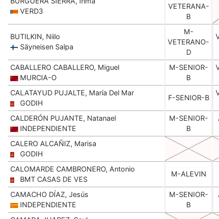
BURGUERA SIERRA, Inma
VETERANA-
VERD3
B
M-
BUTILKIN, Niilo
VETERANO-
Säyneisen Salpa
D
CABALLERO CABALLERO, Miguel
M-SENIOR-
MURCIA-O
B
CALATAYUD PUJALTE, María Del Mar
F-SENIOR-B
GODIH
CALDERÓN PUJANTE, Natanael
M-SENIOR-
INDEPENDIENTE
B
CALERO ALCAÑIZ, Marisa
GODIH
CALOMARDE CAMBRONERO, Antonio
M-ALEVIN
BMT CASAS DE VES
CAMACHO DÍAZ, Jesús
M-SENIOR-
INDEPENDIENTE
B