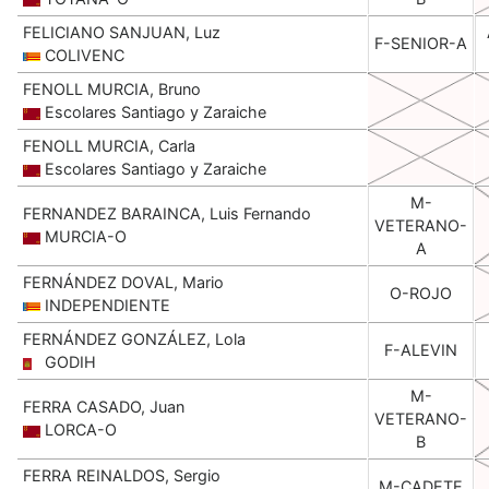
FELICIANO SANJUAN, Luz
F-SENIOR-A
COLIVENC
FENOLL MURCIA, Bruno
Escolares Santiago y Zaraiche
FENOLL MURCIA, Carla
Escolares Santiago y Zaraiche
M-
FERNANDEZ BARAINCA, Luis Fernando
VETERANO-
MURCIA-O
A
FERNÁNDEZ DOVAL, Mario
O-ROJO
INDEPENDIENTE
FERNÁNDEZ GONZÁLEZ, Lola
F-ALEVIN
GODIH
M-
FERRA CASADO, Juan
VETERANO-
LORCA-O
B
FERRA REINALDOS, Sergio
M-CADETE