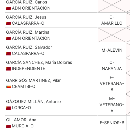
GARCÍA RUIZ, Carlos
ADN ORIENTACIÓN
GARCIA RUIZ, Jesus
O-
CALASPARRA-O
AMARILLO
GARCÍA RUIZ, Martina
ADN ORIENTACIÓN
GARCÍA RUIZ, Salvador
M-ALEVIN
CALASPARRA-O
GARCÍA SÁNCHEZ, María Dolores
O-
INDEPENDIENTE
NARANJA
F-
GARRIGÓS MARTINEZ, Pilar
VETERANA-
CEAM IBI-O
B
M-
GÁZQUEZ MILLÁN, Antonio
VETERANO-
LORCA-O
A
GIL AMOR, Ana
F-SENIOR-B
MURCIA-O