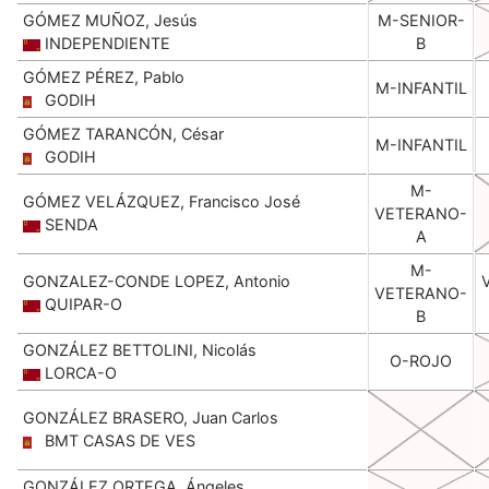
GÓMEZ MUÑOZ, Jesús
M-SENIOR-
INDEPENDIENTE
B
GÓMEZ PÉREZ, Pablo
M-INFANTIL
GODIH
GÓMEZ TARANCÓN, César
M-INFANTIL
GODIH
M-
GÓMEZ VELÁZQUEZ, Francisco José
VETERANO-
SENDA
A
M-
GONZALEZ-CONDE LOPEZ, Antonio
VETERANO-
QUIPAR-O
B
GONZÁLEZ BETTOLINI, Nicolás
O-ROJO
LORCA-O
GONZÁLEZ BRASERO, Juan Carlos
BMT CASAS DE VES
GONZÁLEZ ORTEGA, Ángeles