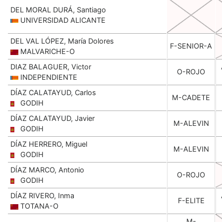
DEL MORAL DURÁ, Santiago
UNIVERSIDAD ALICANTE
DEL VAL LÓPEZ, María Dolores
F-SENIOR-A
MALVARICHE-O
DIAZ BALAGUER, Victor
O-ROJO
INDEPENDIENTE
DÍAZ CALATAYUD, Carlos
M-CADETE
GODIH
DÍAZ CALATAYUD, Javier
M-ALEVIN
GODIH
DÍAZ HERRERO, Miguel
M-ALEVIN
GODIH
DÍAZ MARCO, Antonio
O-ROJO
GODIH
DÍAZ RIVERO, Inma
F-ELITE
TOTANA-O
M-