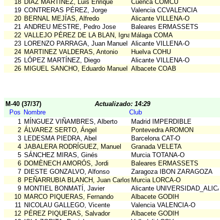
18
DÍAZ MARTÍNEZ, Luis Enrique
Cuenca COMCU
19
CONTRERAS PÉREZ, Jorge
Valencia CCVALENCIA
20
BERNAL MEJÍAS, Alfredo
Alicante VILLENA-O
21
ANDREU MESTRE, Pedro Jose
Baleares ERMASSETS
22
VALLEJO PÉREZ DE LA BLAN, Ignacio
Málaga COMA
23
LORENZO PARRAGA, Juan Manuel
Alicante VILLENA-O
24
MARTINEZ VALDERAS, Antonio
Huelva COHU
25
LÓPEZ MARTÍNEZ, Diego
Alicante VILLENA-O
26
MIGUEL SANCHO, Eduardo Manuel
Albacete COAB
M-40 (37/37)
Actualizado: 14:29
Pos
Nombre
Club
1
MÍNGUEZ VIÑAMBRES, Alberto
Madrid IMPERDIBLE
2
ÁLVAREZ SERTO, Ángel
Pontevedra AROMON
3
LEDESMA PIEDRA, Abel
Barcelona CAT-O
4
JABALERA RODRÍGUEZ, Manuel
Granada VELETA
5
SÁNCHEZ MIRAS, Ginés
Murcia TOTANA-O
6
DOMÈNECH AMORÓS, Jordi
Baleares ERMASSETS
7
DIESTE GONZALVO, Alfonso
Zaragoza IBON ZARAGOZA
8
PEÑARRUBIA BLANCH, Juan Carlos
Murcia LORCA-O
9
MONTIEL BONMATÍ, Javier
Alicante UNIVERSIDAD_ALI
10
MARCO PIQUERAS, Fernando
Albacete GODIH
11
NICOLAU GALLEGO, Vicente
Valencia VALENCIA-O
12
PÉREZ PIQUERAS, Salvador
Albacete GODIH