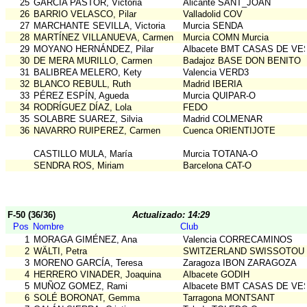
25
GARCÍA PASTOR, Victoria
Alicante SANT_JOAN
26
BARRIO VELASCO, Pilar
Valladolid COV
27
MARCHANTE SEVILLA, Victoria
Murcia SENDA
28
MARTÍNEZ VILLANUEVA, Carmen
Murcia COMN Murcia
29
MOYANO HERNÁNDEZ, Pilar
Albacete BMT CASAS DE VE
30
DE MERA MURILLO, Carmen
Badajoz BASE DON BENITO
31
BALIBREA MELERO, Kety
Valencia VERD3
32
BLANCO REBULL, Ruth
Madrid IBERIA
33
PÉREZ ESPÍN, Agueda
Murcia QUIPAR-O
34
RODRÍGUEZ DÍAZ, Lola
FEDO
35
SOLABRE SUAREZ, Silvia
Madrid COLMENAR
36
NAVARRO RUIPEREZ, Carmen
Cuenca ORIENTIJOTE
CASTILLO MULA, María
Murcia TOTANA-O
SENDRA ROS, Miriam
Barcelona CAT-O
F-50 (36/36)
Actualizado: 14:29
Pos
Nombre
Club
1
MORAGA GIMÉNEZ, Ana
Valencia CORRECAMINOS
2
WÄLTI, Petra
SWITZERLAND SWISSOTOU
3
MORENO GARCÍA, Teresa
Zaragoza IBON ZARAGOZA
4
HERRERO VINADER, Joaquina
Albacete GODIH
5
MUÑOZ GOMEZ, Rami
Albacete BMT CASAS DE VE
6
SOLÉ BORONAT, Gemma
Tarragona MONTSANT