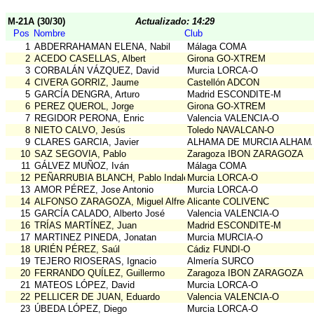
M-21A (30/30)
Actualizado: 14:29
Pos
Nombre
Club
1
ABDERRAHAMAN ELENA, Nabil
Málaga COMA
2
ACEDO CASELLAS, Albert
Girona GO-XTREM
3
CORBALÁN VÁZQUEZ, David
Murcia LORCA-O
4
CIVERA GORRIZ, Jaume
Castellón ADCON
5
GARCÍA DENGRA, Arturo
Madrid ESCONDITE-M
6
PEREZ QUEROL, Jorge
Girona GO-XTREM
7
REGIDOR PERONA, Enric
Valencia VALENCIA-O
8
NIETO CALVO, Jesús
Toledo NAVALCAN-O
9
CLARES GARCIA, Javier
ALHAMA DE MURCIA ALHAM
10
SAZ SEGOVIA, Pablo
Zaragoza IBON ZARAGOZA
11
GÁLVEZ MUÑOZ, Iván
Málaga COMA
12
PEÑARRUBIA BLANCH, Pablo Indalecio
Murcia LORCA-O
13
AMOR PÉREZ, Jose Antonio
Murcia LORCA-O
14
ALFONSO ZARAGOZA, Miguel Alfredo
Alicante COLIVENC
15
GARCÍA CALADO, Alberto José
Valencia VALENCIA-O
16
TRÍAS MARTÍNEZ, Juan
Madrid ESCONDITE-M
17
MARTINEZ PINEDA, Jonatan
Murcia MURCIA-O
18
URIÉN PÉREZ, Saúl
Cádiz FUNDI-O
19
TEJERO RIOSERAS, Ignacio
Almería SURCO
20
FERRANDO QUÍLEZ, Guillermo
Zaragoza IBON ZARAGOZA
21
MATEOS LÓPEZ, David
Murcia LORCA-O
22
PELLICER DE JUAN, Eduardo
Valencia VALENCIA-O
23
ÚBEDA LÓPEZ, Diego
Murcia LORCA-O