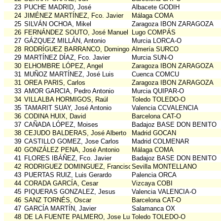
23
PUCHE MADRID, José
Albacete GODIH
24
JIMÉNEZ MARTÍNEZ, Fco. Javier
Málaga COMA
25
SILVÁN OCHOA, Mikel
Zaragoza IBON ZARAGOZA
26
FERNÁNDEZ SOUTO, José Manuel
Lugo COMPÁS
27
GÁZQUEZ MILLÁN, Antonio
Murcia LORCA-O
28
RODRÍGUEZ BARRANCO, Domingo
Almería SURCO
29
MARTÍNEZ DÍAZ, Fco. Javier
Murcia SUN-O
30
ELHOMBRE LÓPEZ, Angel
Zaragoza IBON ZARAGOZA
31
MUÑOZ MARTÍNEZ, José Luis
Cuenca COMCU
31
OREA PARIS, Carlos
Zaragoza IBON ZARAGOZA
33
AMOR GARCIA, Pedro Antonio
Murcia QUIPAR-O
34
VILLALBA HORMIGOS, Raúl
Toledo TOLEDO-O
35
TAMARIT SUAY, José Antonio
Valencia CCVALENCIA
36
CODINA HUIX, David
Barcelona CAT-O
37
CAÑADA LÓPEZ, Moises
Badajoz BASE DON BENITO
38
CEJUDO BALDERAS, José Alberto
Madrid GOCAN
39
CASTILLO GOMEZ, Jose Carlos
Madrid COLMENAR
40
GONZÁLEZ PENA, José Antonio
Málaga COMA
41
FLORES IBÁÑEZ, Fco. Javier
Badajoz BASE DON BENITO
42
RODRIGUEZ DOMINGUEZ, Francisco Javier
Sevilla MONTELLANO
43
PUERTAS RUIZ, Luis Gerardo
Palencia ORCA
44
CORADA GARCÍA, Cesar
Vizcaya COBI
45
PIQUERAS GONZALEZ, Jesus
Valencia VALENCIA-O
46
SANZ TORNÉS, Oscar
Barcelona CAT-O
47
GARCÍA MARTÍN, Javier
Salamanca OX
48
DE LA FUENTE PALMERO, Jose Luis
Toledo TOLEDO-O