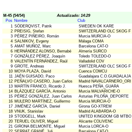
M-45 (54/54)
Actualizado: 14:29
Pos
Nombre
Club
1
SÖDERQVIST, Patrik
SWEDEN OK KARE
2
PREISIG, Stefan
SWITZERLAND OLC SKOG F
3
PÉREZ PIÑEIRO, Román
Murcia MURCIA-O
4
SALNIKOV, Evgeny
Málaga COMA
5
AMAT MUÑOZ, Marc
Barcelona CAT-O
6
HERNÁNDEZ ALONSO, Bernabé
Almería SURCO
7
GONZÁLEZ PÉREZ, Joaquín
Toledo TOLEDO-O
8
VALENTÍN FERNÁNDEZ, Raúl
Valladolid COV
9
GROTE, Andreas
SWITZERLAND OLC SKOG F
10
MOYA PLAZA, David
Cuenca COMCU
11
JAÉN GUISADO, Paco
Guadalajara C.O.GUADALAJ
12
PEÑALVO CASERO, Juan Carlos
Madrid NAVALCARNERO_ORI
13
MARTÍN FRANCO, Ricardo J.
Huesca PEÑA_GUARA
14
BLÁZQUEZ GARCÍA, Antonio
Murcia MALVARICHE-O
15
PÉREZ GONZÁLEZ, Juan Carlos
Asturias PILOÑA_DEPORTE
16
MULERO MARTÍNEZ, Guillermo
Murcia MURCIA-O
17
JIMÉNEZ GARCÍA, Daniel
Girona GO-XTREM
18
VNUK, Stanislav
Madrid ALABARDA-O
19
STODGELL, Mark
UNITED KINGDOM GB MTBO
20
TERUEL OLIVER, Miguel
Alicante COLIVENC
21
GIRONA BELMONTE, Miguel
Murcia LORCA-O
22
SERRAT GRANÉ, Juli
Barcelona CAT-O