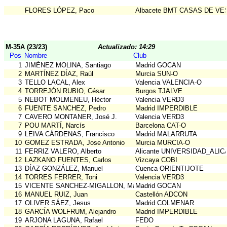
FLORES LÓPEZ, Paco
Albacete BMT CASAS DE VE
M-35A (23/23)
Actualizado: 14:29
Pos
Nombre
Club
1
JIMÉNEZ MOLINA, Santiago
Madrid GOCAN
2
MARTÍNEZ DÍAZ, Raúl
Murcia SUN-O
3
TELLO LACAL, Alex
Valencia VALENCIA-O
4
TORREJÓN RUBIO, César
Burgos TJALVE
5
NEBOT MOLMENEU, Héctor
Valencia VERD3
6
FUENTE SANCHEZ, Pedro
Madrid IMPERDIBLE
7
CAVERO MONTANER, José J.
Valencia VERD3
7
POU MARTÍ, Narcís
Barcelona CAT-O
9
LEIVA CÁRDENAS, Francisco
Madrid MALARRUTA
10
GOMEZ ESTRADA, Jose Antonio
Murcia MURCIA-O
11
FERRIZ VALERO, Alberto
Alicante UNIVERSIDAD_ALI
12
LAZKANO FUENTES, Carlos
Vizcaya COBI
13
DÍAZ GONZÁLEZ, Manuel
Cuenca ORIENTIJOTE
14
TORRES FERRER, Toni
Valencia VERD3
15
VICENTE SANCHEZ-MIGALLON, Manuel
Madrid GOCAN
16
MANUEL RUIZ, Juan
Castellón ADCON
17
OLIVER SÁEZ, Jesus
Madrid COLMENAR
18
GARCÍA WOLFRUM, Alejandro
Madrid IMPERDIBLE
19
ARJONA LAGUNA, Rafael
FEDO