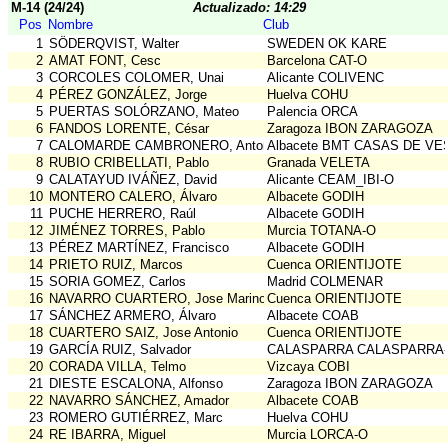
M-14 (24/24)
Actualizado: 14:29
Pos
Nombre
Club
1
SÖDERQVIST, Walter
SWEDEN OK KARE
2
AMAT FONT, Cesc
Barcelona CAT-O
3
CORCOLES COLOMER, Unai
Alicante COLIVENC
4
PÉREZ GONZÁLEZ, Jorge
Huelva COHU
5
PUERTAS SOLÓRZANO, Mateo
Palencia ORCA
6
FANDOS LORENTE, César
Zaragoza IBON ZARAGOZA
7
CALOMARDE CAMBRONERO, Antonio
Albacete BMT CASAS DE VE
8
RUBIO CRIBELLATI, Pablo
Granada VELETA
9
CALATAYUD IVÁÑEZ, David
Alicante CEAM_IBI-O
10
MONTERO CALERO, Álvaro
Albacete GODIH
11
PUCHE HERRERO, Raúl
Albacete GODIH
12
JIMÉNEZ TORRES, Pablo
Murcia TOTANA-O
13
PÉREZ MARTÍNEZ, Francisco
Albacete GODIH
14
PRIETO RUIZ, Marcos
Cuenca ORIENTIJOTE
15
SORIA GOMEZ, Carlos
Madrid COLMENAR
16
NAVARRO CUARTERO, Jose Marino
Cuenca ORIENTIJOTE
17
SÁNCHEZ ARMERO, Álvaro
Albacete COAB
18
CUARTERO SAIZ, Jose Antonio
Cuenca ORIENTIJOTE
19
GARCÍA RUIZ, Salvador
CALASPARRA CALASPARRA
20
CORADA VILLA, Telmo
Vizcaya COBI
21
DIESTE ESCALONA, Alfonso
Zaragoza IBON ZARAGOZA
22
NAVARRO SÁNCHEZ, Amador
Albacete COAB
23
ROMERO GUTIÉRREZ, Marc
Huelva COHU
24
RE IBARRA, Miguel
Murcia LORCA-O