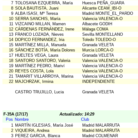
7
TOLOSANA EZQUERRA, María
Huesca PEÑA_GUARA
8
SOLA BAUTISTA, Juani
Alicante CEAM_IBI-O
9
ALBA ISASI, Mª Teresa
Madrid MONTE_EL_PARDO
10
SERRA SANCHIS, María
Valencia VALENCIA-O
11
VIZCAINO MILLAN, Mamen
Albacete GODIH
12
CÁRDENAS FERNÁNDEZ, Irene
Málaga COMA
13
FRANCO LOZADA, Nieves
Sevilla MONTELLANO
14
DOPICO FERNANDEZ, Iria
Toledo TOLEDO-O
15
MARTÍNEZ MILLA, Manuela
Granada VELETA
16
SÁNCHEZ BOTÍA, María Dolores
Murcia LORCA-O
17
HUELTES VEGA, Laura
Granada VELETA
18
SANTORO SANTORO, Valeria
Valencia VALENCIA-O
19
MARTÍNEZ PEDRO, Mariví
Valencia VALENCIA-O
20
REYES COSTA, Lola
Valencia VALENCIA-O
21
TAMARIT VILLARROYA, Marina
Valencia VALENCIA-O
22
MAJCHRZAK, Irmina
INDEPENDIENTE
CASTRO TRUJILLO, Lucia
Granada VELETA
F-35A (17/17)
Actualizado: 14:29
Pos
Nombre
Club
1
MARTÍN IGLESIAS, María José
Madrid MALARRUTA
2
VIQUEIRA, Andrea
Madrid MALARRUTA
3
PEREZ GARCIA, Blanca
Madrid COLMENAR