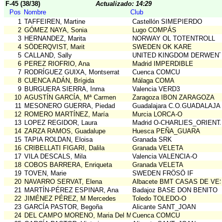
F-45 (38/38)
Actualizado: 14:29
Pos
Nombre
Club
1
TAFFEIREN, Martine
Castellón SIMEPIERDO
2
GÓMEZ NAYA, Sonia
Lugo COMPÁS
3
HERNANDEZ, Marita
NORWAY OL TOTENTROLL
4
SÖDERQVIST, Marit
SWEDEN OK KARE
5
CALLAND, Sally
UNITED KINGDOM DERWENT
6
PEREZ RIOFRIO, Ana
Madrid IMPERDIBLE
7
RODRÍGUEZ GUIXA, Montserrat
Cuenca COMCU
8
CUENCA ADÁN, Brígida
Málaga COMA
9
BURGUERA SIERRA, Inma
Valencia VERD3
10
AGUSTÍN GARCÍA, Mª Carmen
Zaragoza IBON ZARAGOZA
11
MESONERO GUERRA, Piedad
Guadalajara C.O.GUADALAJ
12
ROMERO MARTÍNEZ, María
Murcia LORCA-O
13
LOPEZ REGIDOR, Laura
Madrid O-CHARLIES_ORIENT
14
ZARZA RAMOS, Guadalupe
Huesca PEÑA_GUARA
15
TAPIA ROLDAN, Eloisa
Granada SRK
16
CRIBELLATI FIGARI, Dalila
Granada VELETA
17
VILA DESCALS, Mila
Valencia VALENCIA-O
18
COBOS BARRERA, Enriqueta
Granada VELETA
19
TOVEN, Marie
SWEDEN FRÖSÖ IF
20
NAVARRO SERVAT, Elena
Albacete BMT CASAS DE VE
21
MARTÍN-PÉREZ ESPINAR, Ana
Badajoz BASE DON BENITO
22
JIMÉNEZ PÉREZ, M Mercedes
Toledo TOLEDO-O
23
GARCÍA PASTOR, Begoña
Alicante SANT_JOAN
24
DEL CAMPO MORENO, Maria Del Mar
Cuenca COMCU