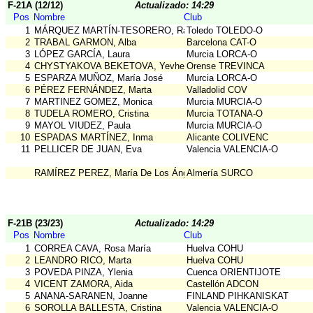
F-21A (12/12)
Actualizado: 14:29
Pos
Nombre
Club
1
MÁRQUEZ MARTÍN-TESORERO, Raquel
Toledo TOLEDO-O
2
TRABAL GARMON, Alba
Barcelona CAT-O
3
LÓPEZ GARCÍA, Laura
Murcia LORCA-O
4
CHYSTYAKOVA BEKETOVA, Yevheniya
Orense TREVINCA
5
ESPARZA MUÑOZ, María José
Murcia LORCA-O
6
PÉREZ FERNÁNDEZ, Marta
Valladolid COV
7
MARTINEZ GOMEZ, Monica
Murcia MURCIA-O
8
TUDELA ROMERO, Cristina
Murcia TOTANA-O
9
MAYOL VIUDEZ, Paula
Murcia MURCIA-O
10
ESPADAS MARTÍNEZ, Inma
Alicante COLIVENC
11
PELLICER DE JUAN, Eva
Valencia VALENCIA-O
RAMÍREZ PEREZ, María De Los Áng
Almería SURCO
F-21B (23/23)
Actualizado: 14:29
Pos
Nombre
Club
1
CORREA CAVA, Rosa María
Huelva COHU
2
LEANDRO RICO, Marta
Huelva COHU
3
POVEDA PINZA, Ylenia
Cuenca ORIENTIJOTE
4
VICENT ZAMORA, Aida
Castellón ADCON
5
ANANA-SARANEN, Joanne
FINLAND PIHKANISKAT
6
SOROLLA BALLESTA, Cristina
Valencia VALENCIA-O