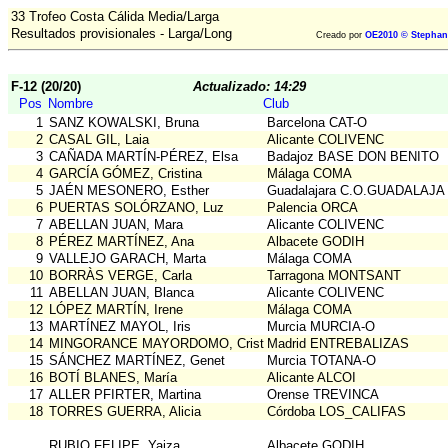
33 Trofeo Costa Cálida Media/Larga
Resultados provisionales - Larga/Long
Creado por
OE2010 © Stephan
F-12 (20/20)
Actualizado: 14:29
Pos
Nombre
Club
1
SANZ KOWALSKI, Bruna
Barcelona CAT-O
2
CASAL GIL, Laia
Alicante COLIVENC
3
CAÑADA MARTÍN-PÉREZ, Elsa
Badajoz BASE DON BENITO
4
GARCÍA GÓMEZ, Cristina
Málaga COMA
5
JAÉN MESONERO, Esther
Guadalajara C.O.GUADALAJ
6
PUERTAS SOLÓRZANO, Luz
Palencia ORCA
7
ABELLAN JUAN, Mara
Alicante COLIVENC
8
PÉREZ MARTÍNEZ, Ana
Albacete GODIH
9
VALLEJO GARACH, Marta
Málaga COMA
10
BORRÀS VERGE, Carla
Tarragona MONTSANT
11
ABELLAN JUAN, Blanca
Alicante COLIVENC
12
LÓPEZ MARTÍN, Irene
Málaga COMA
13
MARTÍNEZ MAYOL, Iris
Murcia MURCIA-O
14
MINGORANCE MAYORDOMO, Cristina
Madrid ENTREBALIZAS
15
SÁNCHEZ MARTÍNEZ, Genet
Murcia TOTANA-O
16
BOTÍ BLANES, María
Alicante ALCOI
17
ALLER PFIRTER, Martina
Orense TREVINCA
18
TORRES GUERRA, Alicia
Córdoba LOS_CALIFAS
RUBIO FELIPE, Yaiza
Albacete GODIH