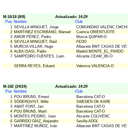
M-16/18 (8/8)
Actualizado: 14:29
Pos
Nombre
Club
1
SEVILLA MINGUET, Jorge
COMUNIDAD VALENC CMCH
2
MARTINEZ ESCRIBANO, Manuel
Cuenca ORIENTIJOTE
3
AMOR PÉREZ, Pedro
Murcia QUIPAR-O
4
SEVILLA MINGUET, Raúl
FEDO
5
MURCIA VILLAR, Hugo
Albacete BMT CASAS DE VE
6
ALBA ISASI, Pablo
Madrid MONTE_EL_PARDO
7
SAMPEDRO FUENTES, Liam
Alicante CEAM_IBI-O
SERRA REYES, Eduard
Valencia VALENCIA-O
M-16E (24/24)
Actualizado: 14:29
Pos
Nombre
Club
1
POU BRUNS, Ernest
Barcelona CAT-O
2
SÖDERQVIST, Wille
SWEDEN OK KARE
3
AMAT FONT, Jan
Barcelona CAT-O
4
POU BRUNS, Martí
Barcelona CAT-O
5
MONTES PEIDRO, Joan
Alicante COLIVENC
6
GARRIDO DÍAZ, Alejandro
Sevilla ADOL
7
MARTÍNEZ MUÑOZ, Iván
Albacete BMT CASAS DE VE