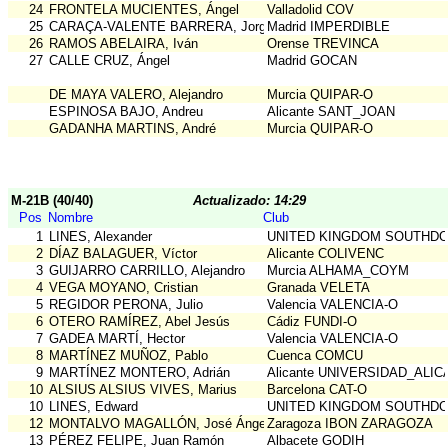
24
FRONTELA MUCIENTES, Ángel
Valladolid COV
25
CARAÇA-VALENTE BARRERA, Jorge
Madrid IMPERDIBLE
26
RAMOS ABELAIRA, Iván
Orense TREVINCA
27
CALLE CRUZ, Ángel
Madrid GOCAN
DE MAYA VALERO, Alejandro
Murcia QUIPAR-O
ESPINOSA BAJO, Andreu
Alicante SANT_JOAN
GADANHA MARTINS, André
Murcia QUIPAR-O
M-21B (40/40)
Actualizado: 14:29
Pos
Nombre
Club
1
LINES, Alexander
UNITED KINGDOM SOUTHD
2
DÍAZ BALAGUER, Víctor
Alicante COLIVENC
3
GUIJARRO CARRILLO, Alejandro
Murcia ALHAMA_COYM
4
VEGA MOYANO, Cristian
Granada VELETA
5
REGIDOR PERONA, Julio
Valencia VALENCIA-O
6
OTERO RAMÍREZ, Abel Jesús
Cádiz FUNDI-O
7
GADEA MARTÍ, Hector
Valencia VALENCIA-O
8
MARTÍNEZ MUÑOZ, Pablo
Cuenca COMCU
9
MARTÍNEZ MONTERO, Adrián
Alicante UNIVERSIDAD_ALI
10
ALSIUS ALSIUS VIVES, Marius
Barcelona CAT-O
10
LINES, Edward
UNITED KINGDOM SOUTHD
12
MONTALVO MAGALLÓN, José Ángel
Zaragoza IBON ZARAGOZA
13
PÉREZ FELIPE, Juan Ramón
Albacete GODIH