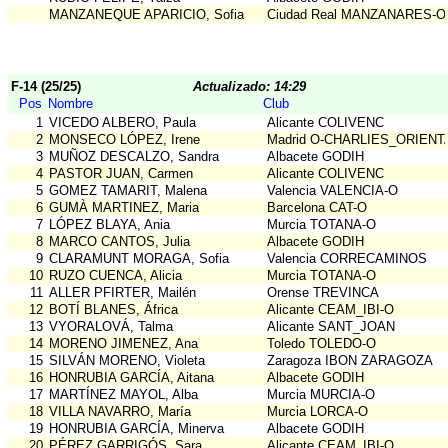
MANZANEQUE APARICIO, Sofia
Ciudad Real MANZANARES-O
F-14 (25/25)
Actualizado: 14:29
Pos
Nombre
Club
1
VICEDO ALBERO, Paula
Alicante COLIVENC
2
MONSECO LÓPEZ, Irene
Madrid O-CHARLIES_ORIENT
3
MUÑOZ DESCALZO, Sandra
Albacete GODIH
4
PASTOR JUAN, Carmen
Alicante COLIVENC
5
GOMEZ TAMARIT, Malena
Valencia VALENCIA-O
6
GUMÀ MARTINEZ, Maria
Barcelona CAT-O
7
LÓPEZ BLAYA, Ania
Murcia TOTANA-O
8
MARCO CANTOS, Julia
Albacete GODIH
9
CLARAMUNT MORAGA, Sofia
Valencia CORRECAMINOS
10
RUZO CUENCA, Alicia
Murcia TOTANA-O
11
ALLER PFIRTER, Mailén
Orense TREVINCA
12
BOTÍ BLANES, África
Alicante CEAM_IBI-O
13
VYORALOVÁ, Talma
Alicante SANT_JOAN
14
MORENO JIMENEZ, Ana
Toledo TOLEDO-O
15
SILVÁN MORENO, Violeta
Zaragoza IBON ZARAGOZA
16
HONRUBIA GARCÍA, Aitana
Albacete GODIH
17
MARTÍNEZ MAYOL, Alba
Murcia MURCIA-O
18
VILLA NAVARRO, María
Murcia LORCA-O
19
HONRUBIA GARCÍA, Minerva
Albacete GODIH
20
PÉREZ GARRIGÓS, Sara
Alicante CEAM_IBI-O