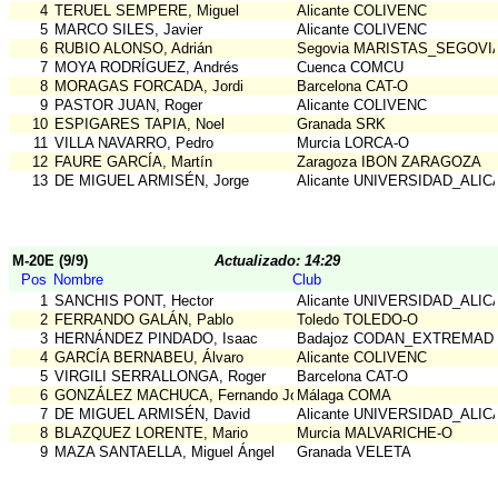
4
TERUEL SEMPERE, Miguel
Alicante COLIVENC
5
MARCO SILES, Javier
Alicante COLIVENC
6
RUBIO ALONSO, Adrián
Segovia MARISTAS_SEGOVI
7
MOYA RODRÍGUEZ, Andrés
Cuenca COMCU
8
MORAGAS FORCADA, Jordi
Barcelona CAT-O
9
PASTOR JUAN, Roger
Alicante COLIVENC
10
ESPIGARES TAPIA, Noel
Granada SRK
11
VILLA NAVARRO, Pedro
Murcia LORCA-O
12
FAURE GARCÍA, Martín
Zaragoza IBON ZARAGOZA
13
DE MIGUEL ARMISÉN, Jorge
Alicante UNIVERSIDAD_ALI
M-20E (9/9)
Actualizado: 14:29
Pos
Nombre
Club
1
SANCHIS PONT, Hector
Alicante UNIVERSIDAD_ALI
2
FERRANDO GALÁN, Pablo
Toledo TOLEDO-O
3
HERNÁNDEZ PINDADO, Isaac
Badajoz CODAN_EXTREMAD
4
GARCÍA BERNABEU, Álvaro
Alicante COLIVENC
5
VIRGILI SERRALLONGA, Roger
Barcelona CAT-O
6
GONZÁLEZ MACHUCA, Fernando José
Málaga COMA
7
DE MIGUEL ARMISÉN, David
Alicante UNIVERSIDAD_ALI
8
BLAZQUEZ LORENTE, Mario
Murcia MALVARICHE-O
9
MAZA SANTAELLA, Miguel Ángel
Granada VELETA