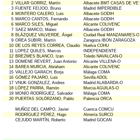
2
VILLAR GORRIZ, Martín
Albacete BMT CASAS DE VE
3
FUENTE FEIJOO, Bruno
Madrid IMPERDIBLE
4
MONTERO CALERO, Luis
Albacete GODIH
5
MARCO CANTOS, Fernando
Albacete GODIH
6
MARCO SILES, Miguel
Alicante COLIVENC
7
SAEZ MARCO, Mateo
Albacete GODIH
8
BLÁZQUEZ VALVERDE, Ángel
Ciudad Real MANZANARES-O
9
OREA SUBIRI, Martín
Zaragoza IBON ZARAGOZA
10
DE LOS REYES CORREA, Claudio
Huelva COHU
11
LOPEZ QUILES, Marcos
INDEPENDIENTE
12
BREZMES BLANCO, Izan
Toledo NAVALCAN-O
13
DOMENE REVERT, Juan Antonio
Alicante VILLENA-O
14
BAREA MURCIA, Abraham
Alicante COLIVENC
15
VALLEJO GARACH, Borja
Málaga COMA
16
GÓMEZ PAJARO, Luis
Sevilla ADOL
17
VNUK GONZALEZ, Andres
Madrid ALABARDA-O
18
LÓPEZ PARRA, Ramón
Murcia AGUILAS-O
19
MONÍO RODRÍGUEZ, Salvador
Málaga COMA
20
PUERTAS SOLÓRZANO, Pablo
Palencia ORCA
MUÑOZ DEL CAMPO, Javier
Cuenca COMCU
RODRÍGUEZ PÉREZ, Hugo
Almería SURCO
CEJUDO MARTÍN, Roberto
Madrid GOCAN