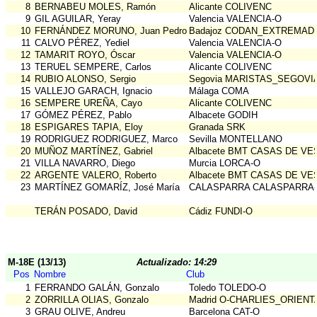
8
BERNABEU MOLES, Ramón
Alicante COLIVENC
9
GIL AGUILAR, Yeray
Valencia VALENCIA-O
10
FERNÁNDEZ MORUNO, Juan Pedro
Badajoz CODAN_EXTREMAD
11
CALVO PÉREZ, Yediel
Valencia VALENCIA-O
12
TAMARIT ROYO, Óscar
Valencia VALENCIA-O
13
TERUEL SEMPERE, Carlos
Alicante COLIVENC
14
RUBIO ALONSO, Sergio
Segovia MARISTAS_SEGOVI
15
VALLEJO GARACH, Ignacio
Málaga COMA
16
SEMPERE UREÑA, Cayo
Alicante COLIVENC
17
GÓMEZ PÉREZ, Pablo
Albacete GODIH
18
ESPIGARES TAPIA, Eloy
Granada SRK
19
RODRIGUEZ RODRIGUEZ, Marco
Sevilla MONTELLANO
20
MUÑOZ MARTÍNEZ, Gabriel
Albacete BMT CASAS DE VE
21
VILLA NAVARRO, Diego
Murcia LORCA-O
22
ARGENTE VALERO, Roberto
Albacete BMT CASAS DE VE
23
MARTÍNEZ GOMARÍZ, José María
CALASPARRA CALASPARRA
TERÁN POSADO, David
Cádiz FUNDI-O
M-18E (13/13)
Actualizado: 14:29
Pos
Nombre
Club
1
FERRANDO GALÁN, Gonzalo
Toledo TOLEDO-O
2
ZORRILLA OLIAS, Gonzalo
Madrid O-CHARLIES_ORIENT
3
GRAU OLIVE, Andreu
Barcelona CAT-O