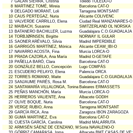
7
GALÁN SIERRA, Cristina
Toledo TOLEDO-O
8
MARTINEZ TOMÉ, Mireia
Barcelona CAT-O
9
DELGADO MORANT, Loli
Tarragona MONTSANT
10
CAUS PERTEGAZ, Nuria
Alicante COLIVENC
11
VALVERDE CARRILLO, Elena
Ciudad Real MANZANARES-O
12
MAIBACH, Susanne
SWITZERLAND OL NORSKA
13
BATANERO BACHILLER, Luzma
Guadalajara C.O.GUADALAJ
14
TORBJØRNSEN, Birgitte
NORWAY IL GULAR
15
SAONER ARÉVALO, Silvia
Madrid IMPERDIBLE
16
GARRIGÓS MARTÍNEZ, Mónica
Alicante CEAM_IBI-O
17
NAVARRO ACOSTA, Fina
Murcia LORCA-O
18
PRADA CAZORLA, Ana María
Madrid O-GETAFE
19
PAÑELLA BARÓ, Clara
Barcelona CAT-O
20
GONZÁLEZ BELLO, Concepción
Lugo COMPÁS
21
ESCUDERO PELAYO, Elena
Palencia ORCA
22
TORRES ROMANO, Maite
Guadalajara C.O.GUADALAJ
23
SANJAUME PARÉS, Rosa M.
Barcelona CAT-O
24
SANTAMARÍA VILLALONGA, Toninaina
Baleares ERMASSETS
25
PEÑAS MANCHÓN, María
Murcia LORCA-O
26
HERREROS VALIENTE, Ana
Albacete GODIH
27
OLIVE BOQUE, Nuria
Barcelona CAT-O
28
VERGE RUBIO, Anna
Tarragona MONTSANT
29
GARCÍA RICA, Ana
Zaragoza IBON ZARAGOZA
30
GUMÀ MARTINEZ, Eva
Barcelona CAT-O
31
CUESTA GARCÍA, Carolina
Madrid MALARRUTA
32
ARMISÉN SÁENZ DE CENZANO, Marta
Soria NAVALENO-O
33
GÓRRIZ CAMARASA, Inma
Albacete BMT CASAS DE VE