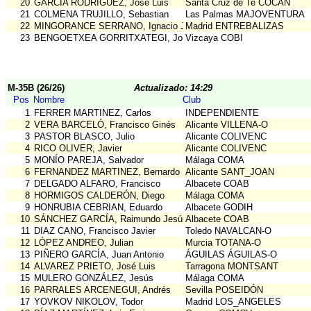
20
GARCÍA RODRÍGUEZ, José Luis
Santa Cruz de Te COCAN
21
COLMENA TRUJILLO, Sebastian
Las Palmas MAJOVENTURA
22
MINGORANCE SERRANO, Ignacio Javier
Madrid ENTREBALIZAS
23
BENGOETXEA GORRITXATEGI, Jon
Vizcaya COBI
M-35B (26/26)
Actualizado: 14:29
Pos
Nombre
Club
1
FERRER MARTINEZ, Carlos
INDEPENDIENTE
2
VERA BARCELÓ, Francisco Ginés
Alicante VILLENA-O
3
PASTOR BLASCO, Julio
Alicante COLIVENC
4
RICO OLIVER, Javier
Alicante COLIVENC
5
MONÍO PAREJA, Salvador
Málaga COMA
6
FERNANDEZ MARTINEZ, Bernardo
Alicante SANT_JOAN
7
DELGADO ALFARO, Francisco
Albacete COAB
8
HORMIGOS CALDERÓN, Diego
Málaga COMA
9
HONRUBIA CEBRIAN, Eduardo
Albacete GODIH
10
SÁNCHEZ GARCÍA, Raimundo Jesús
Albacete COAB
11
DIAZ CANO, Francisco Javier
Toledo NAVALCAN-O
12
LÓPEZ ANDREO, Julian
Murcia TOTANA-O
13
PIÑERO GARCÍA, Juan Antonio
ÁGUILAS ÁGUILAS-O
14
ALVAREZ PRIETO, José Luis
Tarragona MONTSANT
15
MULERO GONZÁLEZ, Jesús
Málaga COMA
16
PARRALES ARCENEGUI, Andrés
Sevilla POSEIDÓN
17
YOVKOV NIKOLOV, Todor
Madrid LOS_ANGELES