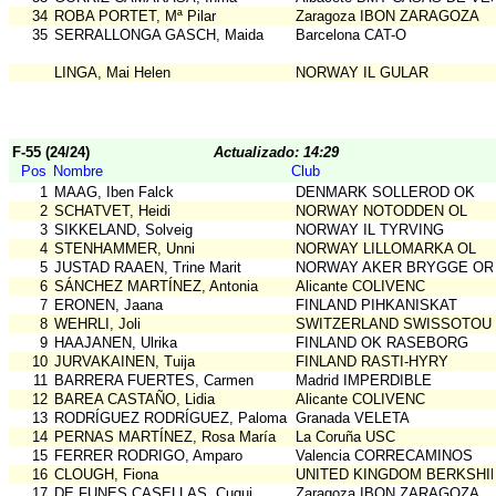
34
ROBA PORTET, Mª Pilar
Zaragoza IBON ZARAGOZA
35
SERRALLONGA GASCH, Maida
Barcelona CAT-O
LINGA, Mai Helen
NORWAY IL GULAR
F-55 (24/24)
Actualizado: 14:29
Pos
Nombre
Club
1
MAAG, Iben Falck
DENMARK SOLLEROD OK
2
SCHATVET, Heidi
NORWAY NOTODDEN OL
3
SIKKELAND, Solveig
NORWAY IL TYRVING
4
STENHAMMER, Unni
NORWAY LILLOMARKA OL
5
JUSTAD RAAEN, Trine Marit
NORWAY AKER BRYGGE OR
6
SÁNCHEZ MARTÍNEZ, Antonia
Alicante COLIVENC
7
ERONEN, Jaana
FINLAND PIHKANISKAT
8
WEHRLI, Joli
SWITZERLAND SWISSOTOU
9
HAAJANEN, Ulrika
FINLAND OK RASEBORG
10
JURVAKAINEN, Tuija
FINLAND RASTI-HYRY
11
BARRERA FUERTES, Carmen
Madrid IMPERDIBLE
12
BAREA CASTAÑO, Lidia
Alicante COLIVENC
13
RODRÍGUEZ RODRÍGUEZ, Paloma
Granada VELETA
14
PERNAS MARTÍNEZ, Rosa María
La Coruña USC
15
FERRER RODRIGO, Amparo
Valencia CORRECAMINOS
16
CLOUGH, Fiona
UNITED KINGDOM BERKSHI
17
DE FUNES CASELLAS, Cuqui
Zaragoza IBON ZARAGOZA