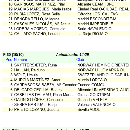
18
GARRIGÓS MARTÍNEZ, Pilar
Alicante CEAM_IBI-O
19
MACIAS MARQUES, Maria Isabel
Ciudad Real O-CIUDAD_REAL
20
RUBIA LÓPEZ, Rosa Bella
Córdoba LOS_CALIFAS
21
DENGRA TELLO, Milagros
Madrid ESCONDITE-M
22
CASCALES NICOLÁS, Mª Jesus
Madrid IMPERDIBLE
23
LOPERA MORENO, Consuelo
Soria NAVALENO-O
24
CALLADO PACHO, Lourdes
La Rioja RIOJA-O
F-60 (10/10)
Actualizado: 14:29
Pos
Nombre
Club
1
SKYTTERSÆTER, Runa
NORWAY HEMING ORIENTE
2
HALLAN, Reidunn
NORWAY LILLOMARKA OL
3
WOLF, Ursula
SWITZERLAND OLG SAEULI
4
MURCIA MARTÍNEZ, Amor
Murcia LORCA-O
5
CARRASCOSA BAEZA, Mª Covadonga
Cuenca COMCU
6
DELGADO CECILIA, Beatriz
Alicante UNIVERSIDAD_ALI
7
CASELLAS DALMAU, Rosa María
Girona GO-XTREM
8
GALINDO LÓPEZ, Consuelo
Granada VELETA
9
SERRA BARTUAL, Paqui
Valencia VALENCIA-O
10
PRIETO LOZANO, Josefa
Sevilla ADOL