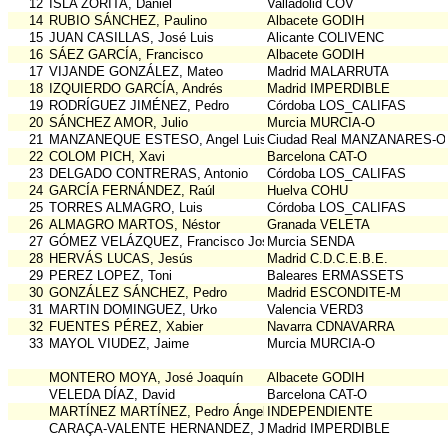
12
ISLA ZORITA, Daniel
Valladolid COV
14
RUBIO SÁNCHEZ, Paulino
Albacete GODIH
15
JUAN CASILLAS, José Luis
Alicante COLIVENC
16
SÁEZ GARCÍA, Francisco
Albacete GODIH
17
VIJANDE GONZÁLEZ, Mateo
Madrid MALARRUTA
18
IZQUIERDO GARCÍA, Andrés
Madrid IMPERDIBLE
19
RODRÍGUEZ JIMÉNEZ, Pedro
Córdoba LOS_CALIFAS
20
SÁNCHEZ AMOR, Julio
Murcia MURCIA-O
21
MANZANEQUE ESTESO, Angel Luis
Ciudad Real MANZANARES-O
22
COLOM PICH, Xavi
Barcelona CAT-O
23
DELGADO CONTRERAS, Antonio
Córdoba LOS_CALIFAS
24
GARCÍA FERNÁNDEZ, Raúl
Huelva COHU
25
TORRES ALMAGRO, Luis
Córdoba LOS_CALIFAS
26
ALMAGRO MARTOS, Néstor
Granada VELETA
27
GÓMEZ VELÁZQUEZ, Francisco José
Murcia SENDA
28
HERVÁS LUCAS, Jesús
Madrid C.D.C.E.B.E.
29
PEREZ LOPEZ, Toni
Baleares ERMASSETS
30
GONZÁLEZ SÁNCHEZ, Pedro
Madrid ESCONDITE-M
31
MARTIN DOMINGUEZ, Urko
Valencia VERD3
32
FUENTES PÉREZ, Xabier
Navarra CDNAVARRA
33
MAYOL VIUDEZ, Jaime
Murcia MURCIA-O
MONTERO MOYA, José Joaquín
Albacete GODIH
VELEDA DÍAZ, David
Barcelona CAT-O
MARTÍNEZ MARTÍNEZ, Pedro Ángel
INDEPENDIENTE
CARAÇA-VALENTE HERNANDEZ, Juan Pedro
Madrid IMPERDIBLE