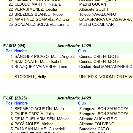
21
CEJUDO MARTÍN, Natalia
Madrid GOCAN
22
VERA JIMÉNEZ, Cecilia
Albacete GODIH
23
BREZMES BLANCO, Niobe
Toledo NAVALCAN-O
24
MARTÍNEZ GOMARÍZ, Adriana
CALASPARRA CALASPARRA
25
GONZÁLEZ SOLABRE, Emma
Madrid COLMENAR
F-16/18 (4/4)
Actualizado: 14:29
Pos
Nombre
Club
1
SÁNCHEZ PICAZO, Maria Angeles
Cuenca ORIENTIJOTE
2
SAIZ ONATE, Maria Isabel
Cuenca ORIENTIJOTE
3
BLAZQUEZ VALVERDE, Leire
Ciudad Real MANZANARES-O
STODGELL, Holly
UNITED KINGDOM FORTH V
F-16E (23/23)
Actualizado: 14:29
Pos
Nombre
Club
1
BERMEJO AGUSTÍN, María
Zaragoza IBON ZARAGOZA
2
FAURE GARCÍA, Julia
Zaragoza IBON ZARAGOZA
3
DE MIGUEL ARMISÉN, Mónica
Alicante ALICANTE-O
4
PAYÁ MOLES, Ainhoa
Alicante COLIVENC
5
FAJA SANJAUME, Guinedell
Barcelona CAT-O