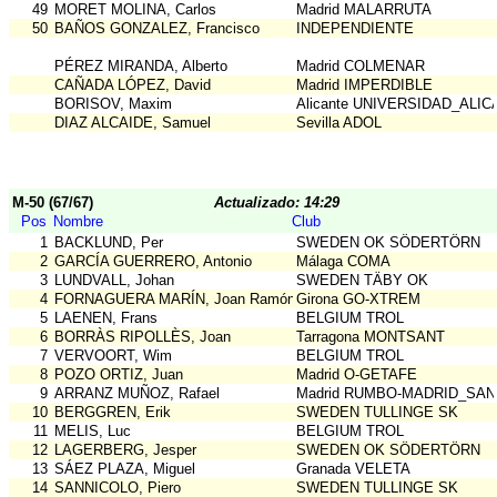
49
MORET MOLINA, Carlos
Madrid MALARRUTA
50
BAÑOS GONZALEZ, Francisco
INDEPENDIENTE
PÉREZ MIRANDA, Alberto
Madrid COLMENAR
CAÑADA LÓPEZ, David
Madrid IMPERDIBLE
BORISOV, Maxim
Alicante UNIVERSIDAD_ALI
DIAZ ALCAIDE, Samuel
Sevilla ADOL
M-50 (67/67)
Actualizado: 14:29
Pos
Nombre
Club
1
BACKLUND, Per
SWEDEN OK SÖDERTÖRN
2
GARCÍA GUERRERO, Antonio
Málaga COMA
3
LUNDVALL, Johan
SWEDEN TÄBY OK
4
FORNAGUERA MARÍN, Joan Ramón
Girona GO-XTREM
5
LAENEN, Frans
BELGIUM TROL
6
BORRÀS RIPOLLÈS, Joan
Tarragona MONTSANT
7
VERVOORT, Wim
BELGIUM TROL
8
POZO ORTIZ, Juan
Madrid O-GETAFE
9
ARRANZ MUÑOZ, Rafael
Madrid RUMBO-MADRID_SA
10
BERGGREN, Erik
SWEDEN TULLINGE SK
11
MELIS, Luc
BELGIUM TROL
12
LAGERBERG, Jesper
SWEDEN OK SÖDERTÖRN
13
SÁEZ PLAZA, Miguel
Granada VELETA
14
SANNICOLO, Piero
SWEDEN TULLINGE SK