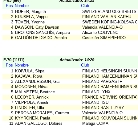
F-65 (6/6)
Actualizado: 14:29
Pos
Nombre
Club
1
HOFER, Margrith
SWITZERLAND OLG BREITS
2
KUUSELA, Vappu
FINLAND VAALAN KARHU
3
TOVEN, Yvonne
SWEDEN KÖPING-KOLSVA 
4
DAWSON, Caty Dawson
Valencia VALENCIA-O
5
BROTONS SANCHÍS, Amparo
Alicante COLIVENC
6
GALDÓN DELGADO, Amalia
Castellón SIMEPIERDO
F-70 (11/11)
Actualizado: 14:29
Pos
Nombre
Club
1
KOIVULA, Sirpa
FINLAND HELSINGIN SUUNN
2
KAJAVA, Ritva
FINLAND HAMEENLINNAN S
3
ALEXANDERSSON, Gia
FINLAND PARGAS IF
4
MONONEN, Ritva
FINLAND HAMEENLINNAN S
5
MALMSTEN, Beatrice
FINLAND LYNX
6
LECOYER, Annick
FRANCE VERVINS ORIENTA
7
VILPPOLA, Anneli
FINLAND IISU
8
LINDSTEN, Ulla
FINLAND RASTI JYRY
9
PERONA MORALES, Carmen
Valencia VALENCIA-O
10
KYYRÖNEN, Paula
FINLAND KOUVOLAN SUUNN
11
ADAN GALLEGO, Dolores
Málaga COMA