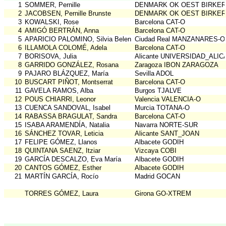
1
SOMMER, Pernille
DENMARK OK OEST BIRKE
2
JACOBSEN, Pernille Brunste
DENMARK OK OEST BIRKE
3
KOWALSKI, Rose
Barcelona CAT-O
4
AMIGÓ BERTRÁN, Anna
Barcelona CAT-O
5
APARICIO PALOMINO, Silvia Belen
Ciudad Real MANZANARES-O
6
ILLAMOLA COLOMÉ, Adela
Barcelona CAT-O
7
BORISOVA, Julia
Alicante UNIVERSIDAD_ALI
8
GARRIDO GONZÁLEZ, Rosana
Zaragoza IBON ZARAGOZA
9
PAJARO BLÁZQUEZ, María
Sevilla ADOL
10
BUSCART PIÑOT, Montserrat
Barcelona CAT-O
11
GAVELA RAMOS, Alba
Burgos TJALVE
12
POUS CHIARRI, Leonor
Valencia VALENCIA-O
13
CUENCA SANDOVAL, Isabel
Murcia TOTANA-O
14
RABASSA BRAGULAT, Sandra
Barcelona CAT-O
15
ISABA ARAMENDÍA, Natalia
Navarra NORTE-SUR
16
SÁNCHEZ TOVAR, Leticia
Alicante SANT_JOAN
17
FELIPE GÓMEZ, Llanos
Albacete GODIH
18
QUINTANA SAENZ, Itziar
Vizcaya COBI
19
GARCÍA DESCALZO, Eva María
Albacete GODIH
20
CANTOS GÓMEZ, Esther
Albacete GODIH
21
MARTÍN GARCÍA, Rocío
Madrid GOCAN
TORRES GÓMEZ, Laura
Girona GO-XTREM