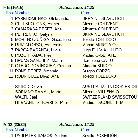
F-E (16/16)
Actualizado: 14:29
Pos
Nombre
Club
1
PARKHOMENKO, Oleksandra
UKRAINE SLAVUTICH
2
GIL I BROTONS, Esther
Alicante COLIVENC
3
CAMARASA PÉREZ, Ana
Alicante COLIVENC
4
PETRENKO, Galyna
UKRAINE SLAVUTICH
5
MORENO ZÚÑIGA, Guadalupe
Toledo TOLEDO-O
6
RUIZ ALONSO, Esmeralda
Murcia MURCIA-O
7
PARGA BASANTA, Lucia
Lugo FLUVIAL_LUGO
8
POZO PRADA, Ines
Madrid O-GETAFE
9
BRUNS SÁNCHEZ, Marta
Barcelona CAT-O
10
OTERO DOMÍNGUEZ, Cristina
Almería SURCO
11
PONS PÉREZ, Amanda
Burgos CORZO
12
RODRÍGUEZ DÍAZ, Ana
Toledo TOLEDO-O
SPROD, Olivia
AUSTRALIA TINTOOKIES O
SORIANO RAMAL, María
Alicante VILLENA-O
WÄLTI, Jael
SWITZERLAND SWISSOTOU
HERNÁNDEZ TORRES, Pilar
Madrid ESCONDITE-M
M-12 (23/23)
Actualizado: 14:29
Pos
Nombre
Club
1
PARRALES RAMOS, Andrés
Sevilla POSEIDÓN