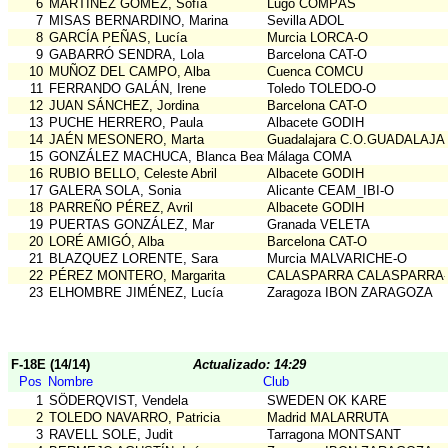
6
MARTÍNEZ GÓMEZ, Sofía
Lugo COMPÁS
7
MISAS BERNARDINO, Marina
Sevilla ADOL
8
GARCÍA PEÑAS, Lucía
Murcia LORCA-O
9
GABARRÓ SENDRA, Lola
Barcelona CAT-O
10
MUÑOZ DEL CAMPO, Alba
Cuenca COMCU
11
FERRANDO GALÁN, Irene
Toledo TOLEDO-O
12
JUAN SÁNCHEZ, Jordina
Barcelona CAT-O
13
PUCHE HERRERO, Paula
Albacete GODIH
14
JAÉN MESONERO, Marta
Guadalajara C.O.GUADALAJ
15
GONZÁLEZ MACHUCA, Blanca Beatriz
Málaga COMA
16
RUBIO BELLO, Celeste Abril
Albacete GODIH
17
GALERA SOLA, Sonia
Alicante CEAM_IBI-O
18
PARREÑO PÉREZ, Avril
Albacete GODIH
19
PUERTAS GONZÁLEZ, Mar
Granada VELETA
20
LORÉ AMIGÓ, Alba
Barcelona CAT-O
21
BLAZQUEZ LORENTE, Sara
Murcia MALVARICHE-O
22
PÉREZ MONTERO, Margarita
CALASPARRA CALASPARRA
23
ELHOMBRE JIMÉNEZ, Lucía
Zaragoza IBON ZARAGOZA
F-18E (14/14)
Actualizado: 14:29
Pos
Nombre
Club
1
SÖDERQVIST, Vendela
SWEDEN OK KARE
2
TOLEDO NAVARRO, Patricia
Madrid MALARRUTA
3
RAVELL SOLE, Judit
Tarragona MONTSANT