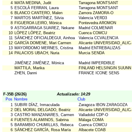
4
MATA MEDINA, Judit
Tarragona MONTSANT
5
ESCOLÀ FERRAN, Laura
Tarragona MONTSANT
6
BLANCO CANTERO, Malen
Zamora ZAMORA-O
7
MARTOS MARTÍNEZ, Silvia
Valencia VERD3
8
FIGUEROA LEIRO, Mónica
Pontevedra AROMON
9
ASTIGARRAGA SUAREZ, Nekane
Madrid COLMENAR
10
LÓPEZ LÓPEZ, Beatriz
Cuenca COMCU
11
SÁNCHEZ OFICIALDEGUI, Ainhoa
Valencia CCVALENCIA
12
GARCÍA DOMENE, Mari Carmen
Alicante UNIVERSIDAD_ALI
13
MAYORDOMO MERNES, Cristina
Madrid ENTREBALIZAS
14
PALACIOS UBACH, Nuria
Murcia SENDA
JIMÉNEZ JIMÉNEZ, Mónica
Madrid IMPERDIBLE
MATTILA, Marika
FINLAND HELSINGIN SUUNN
ZHEN, Danni
FRANCE ICONE SENS
F-35B (26/26)
Actualizado: 14:29
Pos
Nombre
Club
1
SUBIRI DÍAZ, Inmaculada
Zaragoza IBON ZARAGOZA
2
DEL MORAL DELGADO, Beatriz
Alicante UNIVERSIDAD_ALI
3
CASTRO MANZANARES, Carmen
Valladolid CDP-O
4
FUENTES ALAMINOS, Sabrina
Málaga COMA
5
BARAMBIO CHUMILLAS, Rebeca
Cuenca COMCU
6
SÁNCHEZ GARCÍA, Rosa María
Albacete COAB