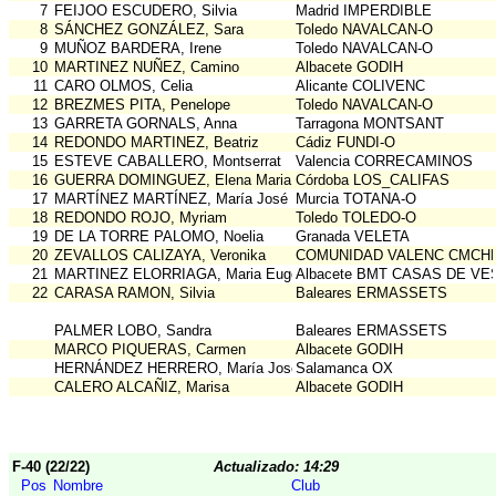
7
FEIJOO ESCUDERO, Silvia
Madrid IMPERDIBLE
8
SÁNCHEZ GONZÁLEZ, Sara
Toledo NAVALCAN-O
9
MUÑOZ BARDERA, Irene
Toledo NAVALCAN-O
10
MARTINEZ NUÑEZ, Camino
Albacete GODIH
11
CARO OLMOS, Celia
Alicante COLIVENC
12
BREZMES PITA, Penelope
Toledo NAVALCAN-O
13
GARRETA GORNALS, Anna
Tarragona MONTSANT
14
REDONDO MARTINEZ, Beatriz
Cádiz FUNDI-O
15
ESTEVE CABALLERO, Montserrat
Valencia CORRECAMINOS
16
GUERRA DOMINGUEZ, Elena Maria
Córdoba LOS_CALIFAS
17
MARTÍNEZ MARTÍNEZ, María José
Murcia TOTANA-O
18
REDONDO ROJO, Myriam
Toledo TOLEDO-O
19
DE LA TORRE PALOMO, Noelia
Granada VELETA
20
ZEVALLOS CALIZAYA, Veronika
COMUNIDAD VALENC CMCH
21
MARTINEZ ELORRIAGA, Maria Eugenia
Albacete BMT CASAS DE VE
22
CARASA RAMON, Silvia
Baleares ERMASSETS
PALMER LOBO, Sandra
Baleares ERMASSETS
MARCO PIQUERAS, Carmen
Albacete GODIH
HERNÁNDEZ HERRERO, María José
Salamanca OX
CALERO ALCAÑIZ, Marisa
Albacete GODIH
F-40 (22/22)
Actualizado: 14:29
Pos
Nombre
Club