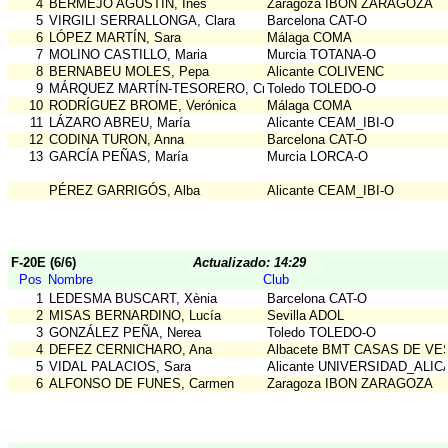
4
BERMEJO AGUSTÍN, Inés
Zaragoza IBON ZARAGOZA
5
VIRGILI SERRALLONGA, Clara
Barcelona CAT-O
6
LÓPEZ MARTÍN, Sara
Málaga COMA
7
MOLINO CASTILLO, Maria
Murcia TOTANA-O
8
BERNABEU MOLES, Pepa
Alicante COLIVENC
9
MÁRQUEZ MARTÍN-TESORERO, Cristina
Toledo TOLEDO-O
10
RODRÍGUEZ BROME, Verónica
Málaga COMA
11
LÁZARO ABREU, María
Alicante CEAM_IBI-O
12
CODINA TURON, Anna
Barcelona CAT-O
13
GARCÍA PEÑAS, María
Murcia LORCA-O
PÉREZ GARRIGÓS, Alba
Alicante CEAM_IBI-O
F-20E (6/6)
Actualizado: 14:29
Pos
Nombre
Club
1
LEDESMA BUSCART, Xènia
Barcelona CAT-O
2
MISAS BERNARDINO, Lucía
Sevilla ADOL
3
GONZÁLEZ PEÑA, Nerea
Toledo TOLEDO-O
4
DEFEZ CERNICHARO, Ana
Albacete BMT CASAS DE VE
5
VIDAL PALACIOS, Sara
Alicante UNIVERSIDAD_ALI
6
ALFONSO DE FUNES, Carmen
Zaragoza IBON ZARAGOZA