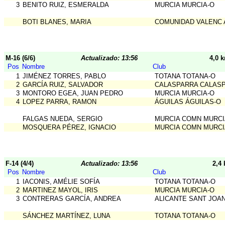
3
BENITO RUIZ, ESMERALDA
MURCIA MURCIA-O
BOTI BLANES, MARIA
COMUNIDAD VALENC 
M-16 (6/6)
Actualizado: 13:56
4,0 
Pos
Nombre
Club
1
JIMÉNEZ TORRES, PABLO
TOTANA TOTANA-O
2
GARCÍA RUIZ, SALVADOR
CALASPARRA CALAS
3
MONTORO EGEA, JUAN PEDRO
MURCIA MURCIA-O
4
LOPEZ PARRA, RAMON
ÁGUILAS ÁGUILAS-O
FALGAS NUEDA, SERGIO
MURCIA COMN MURCI
MOSQUERA PÉREZ, IGNACIO
MURCIA COMN MURCI
F-14 (4/4)
Actualizado: 13:56
2,4
Pos
Nombre
Club
1
IACONIS, AMÉLIE SOFÍA
TOTANA TOTANA-O
2
MARTINEZ MAYOL, IRIS
MURCIA MURCIA-O
3
CONTRERAS GARCÍA, ANDREA
ALICANTE SANT JOA
SÁNCHEZ MARTÍNEZ, LUNA
TOTANA TOTANA-O