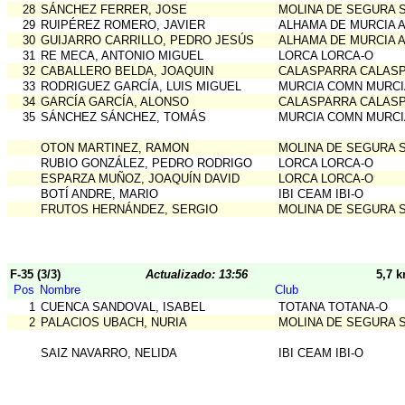
28
SÁNCHEZ FERRER, JOSE
MOLINA DE SEGURA 
29
RUIPÉREZ ROMERO, JAVIER
ALHAMA DE MURCIA 
30
GUIJARRO CARRILLO, PEDRO JESÚS
ALHAMA DE MURCIA 
31
RE MECA, ANTONIO MIGUEL
LORCA LORCA-O
32
CABALLERO BELDA, JOAQUIN
CALASPARRA CALAS
33
RODRIGUEZ GARCÍA, LUIS MIGUEL
MURCIA COMN MURCI
34
GARCÍA GARCÍA, ALONSO
CALASPARRA CALAS
35
SÁNCHEZ SÁNCHEZ, TOMÁS
MURCIA COMN MURCI
OTON MARTINEZ, RAMON
MOLINA DE SEGURA 
RUBIO GONZÁLEZ, PEDRO RODRIGO
LORCA LORCA-O
ESPARZA MUÑOZ, JOAQUÍN DAVID
LORCA LORCA-O
BOTÍ ANDRE, MARIO
IBI CEAM IBI-O
FRUTOS HERNÁNDEZ, SERGIO
MOLINA DE SEGURA 
F-35 (3/3)
Actualizado: 13:56
5,7 
Pos
Nombre
Club
1
CUENCA SANDOVAL, ISABEL
TOTANA TOTANA-O
2
PALACIOS UBACH, NURIA
MOLINA DE SEGURA 
SAIZ NAVARRO, NELIDA
IBI CEAM IBI-O