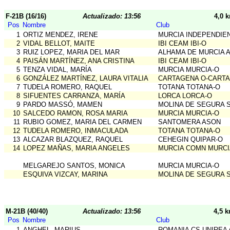
F-21B (16/16)
Actualizado: 13:56
4,0 
Pos
Nombre
Club
1
ORTIZ MENDEZ, IRENE
MURCIA INDEPENDIE
2
VIDAL BELLOT, MAITE
IBI CEAM IBI-O
3
RUIZ LOPEZ, MARIA DEL MAR
ALHAMA DE MURCIA 
4
PAISÁN MARTÍNEZ, ANA CRISTINA
IBI CEAM IBI-O
5
TENZA VIDAL, MARÍA
MURCIA MURCIA-O
6
GONZÁLEZ MARTÍNEZ, LAURA VITALIA
CARTAGENA O-CART
7
TUDELA ROMERO, RAQUEL
TOTANA TOTANA-O
8
SIFUENTES CARRANZA, MARÍA
LORCA LORCA-O
9
PARDO MASSÓ, MAMEN
MOLINA DE SEGURA 
10
SALCEDO RAMON, ROSA MARIA
MURCIA MURCIA-O
11
RUBIO GOMEZ, MARIA DEL CARMEN
SANTOMERA ASON
12
TUDELA ROMERO, INMACULADA
TOTANA TOTANA-O
13
ALCAZAR BLAZQUEZ, RAQUEL
CEHEGIN QUIPAR-O
14
LOPEZ MAÑAS, MARIA ANGELES
MURCIA COMN MURCI
MELGAREJO SANTOS, MONICA
MURCIA MURCIA-O
ESQUIVA VIZCAY, MARINA
MOLINA DE SEGURA 
M-21B (40/40)
Actualizado: 13:56
4,5 
Pos
Nombre
Club
1
ANGHEL, MARIUS
ROMANIA CS UNIREA 