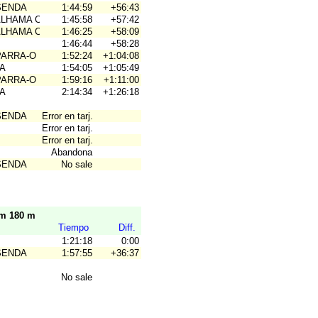
SENDA
1:44:59
+56:43
ALHAMA COYM
1:45:58
+57:42
ALHAMA COYM
1:46:25
+58:09
1:46:44
+58:28
PARRA-O
1:52:24
+1:04:08
A
1:54:05
+1:05:49
PARRA-O
1:59:16
+1:11:00
A
2:14:34
+1:26:18
SENDA
Error en tarj.
Error en tarj.
Error en tarj.
Abandona
SENDA
No sale
km 180 m
Tiempo
Diff.
1:21:18
0:00
SENDA
1:57:55
+36:37
No sale