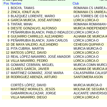
Pos
Nombre
Club
1
BOGYA, TAMAS
ROMANIA CS UNIREA 
2
ZINCA, IONUT ALIN
ROMANIA CS UNIREA 
3
BLAZQUEZ LORENTE, MARIO
LAS TORRES DE CO 
4
GARCÍA MURCIA, JOSÉ ANTONIO
LORCA LORCA-O
5
TINTAR, MIHAI
ROMANIA ROMANIAN 
6
DIESTE GONZALVO, ALFONSO
MURCIA INDEPENDIE
7
PEÑARRUBIA BLANCH, PABLO INDALECIO
LORCA LORCA-O
8
GUIJARRO CARRILLO, ALEJANDRO
ALHAMA DE MURCIA 
9
PEÑARRUBIA BLANCH, JUAN CARLOS
LORCA LORCA-O
10
DE MAYA VALERO, ALEJANDRO
CEHEGIN QUIPAR-O
11
PITA CUBRIA, MARTIN
MURCIA MURCIA-O
12
MATEOS LÓPEZ, DAVID
LORCA LORCA-O
13
REAL LÓPEZ-NAVARRO, JOSÉ AMADOR
LORCA LORCA-O
14
VILLA NAVARRO, PEDRO
LORCA LORCA-O
15
GOMARIZ CEBRIÁN, MIGUEL
MURCIA COMN MURCI
16
CLARES GARCÍA, JAVIER
ALHAMA DE MURCIA 
17
MARTINEZ GOMARIZ, JOSE MARIA
CALASPARRA CALAS
18
RODRIGUEZ ABENZA, ARTURO
SANTOMERA ASON
CORTÉS LÓPEZ, DAVID
MURCIA MURCIA-O
MARTÍNEZ MORALES, JESÚS
MOLINA DE SEGURA 
GABARRON ALCAZAR, JORGE
ALICANTE UNIVERSID
VILLA NAVARRO, DIEGO
LORCA LORCA-O