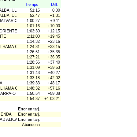
Tiempo
Diff.
ALBA IULIA
51:15
0:00
ALBA IULIA
52:47
+1:31
MALVARICHE-O
1:00:27
+9:11
1:01:16
+10:00
ORIENTEERING FEDERATI
1:03:30
+12:15
NTE
1:11:00
+19:45
1:14:32
+23:16
ALHAMA COYM
1:24:31
+33:15
1:26:51
+35:35
1:27:21
+36:05
1:28:56
+37:40
1:31:09
+39:53
1:31:43
+40:27
1:33:18
+42:02
A
1:39:33
+48:17
ALHAMA COYM
1:48:32
+57:16
PARRA-O
1:50:54
+59:38
1:54:37
+1:03:21
Error en tarj.
SENDA
Error en tarj.
AD ALICANTE
Error en tarj.
Abandona