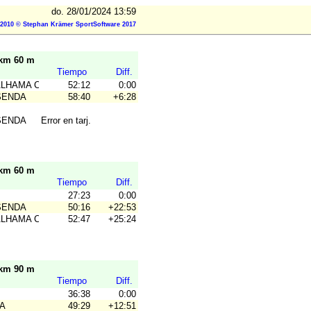
do. 28/01/2024 13:59
2010 © Stephan Krämer SportSoftware 2017
 km 60 m
Tiempo
Diff.
ALHAMA COYM
52:12
0:00
SENDA
58:40
+6:28
SENDA
Error en tarj.
 km 60 m
Tiempo
Diff.
27:23
0:00
SENDA
50:16
+22:53
ALHAMA COYM
52:47
+25:24
 km 90 m
Tiempo
Diff.
36:38
0:00
A
49:29
+12:51