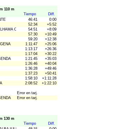
km 110 m
Tiempo
Diff.
NTE
46:41
0:00
52:34
+5:52
ALHAMA COYM
54:51
+8:09
57:30
+10:49
59:20
+12:38
AGENA
1:11:47
+25:06
1:13:17
+26:36
1:17:04
+30:22
SENDA
1:21:45
+35:03
1:26:46
+40:04
1:36:28
+49:46
1:37:23
+50:41
1:58:10
+1:11:28
A
2:08:52
+1:22:10
Error en tarj.
SENDA
Error en tarj.
km 130 m
Tiempo
Diff.
ALBA IULIA
48:15
0:00