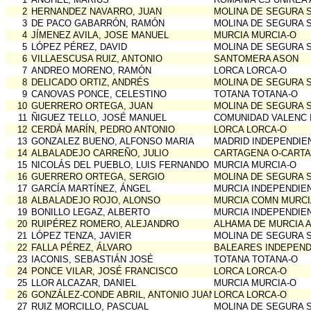
2
HERNANDEZ NAVARRO, JUAN
MOLINA DE SEGURA 
3
DE PACO GABARRÓN, RAMÓN
MOLINA DE SEGURA 
4
JÍMENEZ AVILA, JOSE MANUEL
MURCIA MURCIA-O
5
LÓPEZ PÉREZ, DAVID
MOLINA DE SEGURA 
6
VILLAESCUSA RUIZ, ANTONIO
SANTOMERA ASON
7
ANDREO MORENO, RAMÓN
LORCA LORCA-O
8
DELICADO ORTIZ, ANDRÉS
MOLINA DE SEGURA 
9
CANOVAS PONCE, CELESTINO
TOTANA TOTANA-O
10
GUERRERO ORTEGA, JUAN
MOLINA DE SEGURA 
11
ÑIGUEZ TELLO, JOSÉ MANUEL
COMUNIDAD VALENC 
12
CERDÁ MARÍN, PEDRO ANTONIO
LORCA LORCA-O
13
GONZALEZ BUENO, ALFONSO MARIA
MADRID INDEPENDIE
14
ALBALADEJO CARREÑO, JULIO
CARTAGENA O-CART
15
NICOLÁS DEL PUEBLO, LUIS FERNANDO
MURCIA MURCIA-O
16
GUERRERO ORTEGA, SERGIO
MOLINA DE SEGURA 
17
GARCÍA MARTÍNEZ, ÁNGEL
MURCIA INDEPENDIE
18
ALBALADEJO ROJO, ALONSO
MURCIA COMN MURCI
19
BONILLO LEGAZ, ALBERTO
MURCIA INDEPENDIE
20
RUIPÉREZ ROMERO, ALEJANDRO
ALHAMA DE MURCIA 
21
LÓPEZ TENZA, JAVIER
MOLINA DE SEGURA 
22
FALLA PÉREZ, ÁLVARO
BALEARES INDEPEND
23
IACONIS, SEBASTIÁN JOSÉ
TOTANA TOTANA-O
24
PONCE VILAR, JOSÉ FRANCISCO
LORCA LORCA-O
25
LLOR ALCAZAR, DANIEL
MURCIA MURCIA-O
26
GONZÁLEZ-CONDE ABRIL, ANTONIO JUAN
LORCA LORCA-O
27
RUIZ MORCILLO, PASCUAL
MOLINA DE SEGURA 