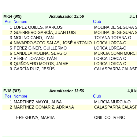
M-14 (9/9)
Actualizado: 13:56
3,1
Pos
Nombre
Club
1
LÓPEZ QUILES, MARCOS
MOLINA DE SEGURA 
2
GUERRERO GARCÍA, JUAN LUIS
MOLINA DE SEGURA 
3
MOLINO CANO, IZAN
TOTANA TOTANA-O
4
NAVARRO-SOTO SALAS, JOSÉ ANTONIO
LORCA LORCA-O
5
PÉREZ GINER, GUILLERMO
LORCA LORCA-O
6
CANDELA MOLINA, SERGIO
MURCIA COMN MURCI
7
PÉREZ LOZANO, IVÁN
LORCA LORCA-O
8
QUIÑONERO MOTOS, JAIME
LORCA LORCA-O
9
GARCÍA RUIZ, JESÚS
CALASPARRA CALAS
F-18 (3/3)
Actualizado: 13:56
4,0 
Pos
Nombre
Club
1
MARTINEZ MAYOL, ALBA
MURCIA MURCIA-O
2
MARTINEZ GOMARIZ, ADRIANA
CALASPARRA CALAS
TEREKHOVA, MARIIA
ONIL COLIVENC