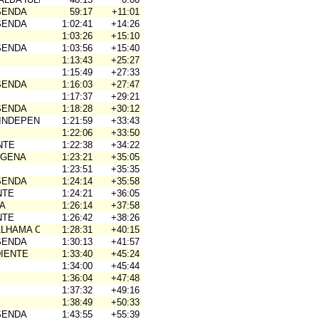
SENDA
59:17
+11:01
SENDA
1:02:41
+14:26
1:03:26
+15:10
SENDA
1:03:56
+15:40
1:13:43
+25:27
1:15:49
+27:33
SENDA
1:16:03
+27:47
1:17:37
+29:21
SENDA
1:18:28
+30:12
INDEPENDIENTE
1:21:59
+33:43
1:22:06
+33:50
NTE
1:22:38
+34:22
AGENA
1:23:21
+35:05
1:23:51
+35:35
SENDA
1:24:14
+35:58
NTE
1:24:21
+36:05
A
1:26:14
+37:58
NTE
1:26:42
+38:26
ALHAMA COYM
1:28:31
+40:15
SENDA
1:30:13
+41:57
IENTE
1:33:40
+45:24
1:34:00
+45:44
1:36:04
+47:48
1:37:32
+49:16
1:38:49
+50:33
SENDA
1:43:55
+55:39