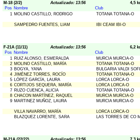
M-18 (2/2)
Actualizado: 13:56
4,5 
Pos
Nombre
Club
1
MOLINO CASTILLO, RODRIGO
TOTANA TOTANA-O
SAMPEDRO FUENTES, LIAM
IBI CEAM IBI-O
F-21A (11/11)
Actualizado: 13:56
6,2 
Pos
Nombre
Club
1
RUIZ ALONSO, ESMERALDA
MURCIA MURCIA-O
2
MOLINO CASTILLO, MARÍA
TOTANA TOTANA-O
3
BOGYA, YANA
BULGARIA VALDI SOF
4
JIMÉNEZ TORRES, ROCÍO
TOTANA TOTANA-O
5
LÓPEZ GARCÍA, LAURA
LORCA LORCA-O
6
CORTIJOS SEQUERA, MARÍA
LORCA LORCA-O
7
RUZO CUENCA, ALICIA
TOTANA TOTANA-O
8
CHACON MARTÍNEZ, RAQUEL
MURCIA MURCIA-O
9
MARTINEZ MUÑOZ, LAURA
MURCIA MURCIA-O
VILLA NAVARRO, MARÍA
LORCA LORCA-O
BLAZQUEZ LORENTE, SARA
LAS TORRES DE CO 
M-21A (22/22)
Actualizado: 13:56
7,3 