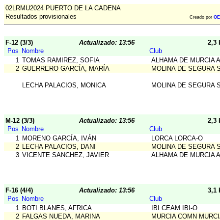
02LRMU2024 PUERTO DE LA CADENA
Resultados provisionales
Creado por
OE
F-12 (3/3)
Actualizado: 13:56
2,3
Pos
Nombre
Club
1
TOMAS RAMIREZ, SOFIA
ALHAMA DE MURCIA 
2
GUERRERO GARCÍA, MARÍA
MOLINA DE SEGURA 
LECHA PALACIOS, MONICA
MOLINA DE SEGURA 
M-12 (3/3)
Actualizado: 13:56
2,3
Pos
Nombre
Club
1
MORENO GARCÍA, IVÁN
LORCA LORCA-O
2
LECHA PALACIOS, DANI
MOLINA DE SEGURA 
3
VICENTE SANCHEZ, JAVIER
ALHAMA DE MURCIA 
F-16 (4/4)
Actualizado: 13:56
3,1
Pos
Nombre
Club
1
BOTI BLANES, AFRICA
IBI CEAM IBI-O
2
FALGAS NUEDA, MARINA
MURCIA COMN MURCI