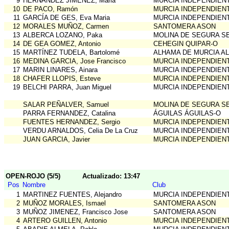
9
HERNÁNDEZ JIMÉNEZ, Maria
MURCIA INDEPENDIEN
10
DE PACO, Ramón
MURCIA INDEPENDIEN
11
GARCÍA DE GES, Eva Maria
MURCIA INDEPENDIEN
12
MORALES MUÑOZ, Carmen
SANTOMERA ASON
13
ALBERCA LOZANO, Paka
MOLINA DE SEGURA S
14
DE GEA GOMEZ, Antonio
CEHEGIN QUIPAR-O
15
MARTÍNEZ TUDELA, Bartolomé
ALHAMA DE MURCIA A
16
MEDINA GARCIA, Jose Francisco
MURCIA INDEPENDIEN
17
MARIN LINARES, Ainara
MURCIA INDEPENDIEN
18
CHAFER LLOPIS, Esteve
MURCIA INDEPENDIEN
19
BELCHI PARRA, Juan Miguel
MURCIA INDEPENDIEN
SALAR PEÑALVER, Samuel
MOLINA DE SEGURA S
PARRA FERNANDEZ, Catalina
ÁGUILAS ÁGUILAS-O
FUENTES HERNANDEZ, Sergio
MURCIA INDEPENDIEN
VERDU ARNALDOS, Celia De La Cruz
MURCIA INDEPENDIEN
JUAN GARCIA, Javier
MURCIA INDEPENDIEN
OPEN-ROJO (5/5)
Actualizado: 13:47
Pos
Nombre
Club
1
MARTINEZ FUENTES, Alejandro
MURCIA INDEPENDIEN
2
MUÑOZ MORALES, Ismael
SANTOMERA ASON
3
MUÑOZ JIMENEZ, Francisco Jose
SANTOMERA ASON
4
ARTERO GUILLEN, Antonio
MURCIA INDEPENDIEN