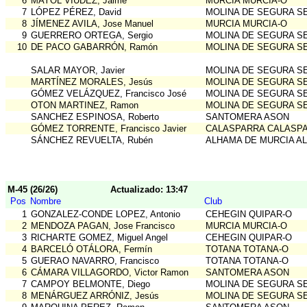
6
MAYOL VIUDEZ, Jaime
MURCIA MURCIA-O
7
LÓPEZ PÉREZ, David
MOLINA DE SEGURA S
8
JÍMENEZ AVILA, Jose Manuel
MURCIA MURCIA-O
9
GUERRERO ORTEGA, Sergio
MOLINA DE SEGURA S
10
DE PACO GABARRÓN, Ramón
MOLINA DE SEGURA S
SALAR MAYOR, Javier
MOLINA DE SEGURA S
MARTÍNEZ MORALES, Jesús
MOLINA DE SEGURA S
GÓMEZ VELÁZQUEZ, Francisco José
MOLINA DE SEGURA S
OTON MARTINEZ, Ramon
MOLINA DE SEGURA S
SANCHEZ ESPINOSA, Roberto
SANTOMERA ASON
GÓMEZ TORRENTE, Francisco Javier
CALASPARRA CALASP
SÁNCHEZ REVUELTA, Rubén
ALHAMA DE MURCIA A
M-45 (26/26)
Actualizado: 13:47
Pos
Nombre
Club
1
GONZALEZ-CONDE LOPEZ, Antonio
CEHEGIN QUIPAR-O
2
MENDOZA PAGAN, Jose Francisco
MURCIA MURCIA-O
3
RICHARTE GOMEZ, Miguel Angel
CEHEGIN QUIPAR-O
4
BARCELÓ OTÁLORA, Fermín
TOTANA TOTANA-O
5
GUERAO NAVARRO, Francisco
TOTANA TOTANA-O
6
CÁMARA VILLAGORDO, Victor Ramon
SANTOMERA ASON
7
CAMPOY BELMONTE, Diego
MOLINA DE SEGURA S
8
MENÁRGUEZ ARRÓNIZ, Jesús
MOLINA DE SEGURA S