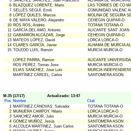
5
SÁNCHEZ SÁNCHEZ, Juan Francisco
ALHAMA DE MURCIA A
6
BLAZQUEZ LORENTE, Mario
LAS TORRES DE CO M
7
SELLÉS SEGUÍ, Emili
COMUNIDAD VALENC A
8
LÓPEZ QUILES, Marcos
MOLINA DE SEGURA S
9
DE MAYA VALERO, Alejandro
CEHEGIN QUIPAR-O
10
ROS ROS, Andrés
TOTANA TOTANA-O
11
GARCÍA DEL AMO, Antonio
ALICANTE SANT JOAN
12
GABARRÓN ALCÁZAR, Jorge
CEHEGIN QUIPAR-O
13
MATEOS LÓPEZ, David
LORCA LORCA-O
14
CLARES GARCÍA, Javier
ALHAMA DE MURCIA A
15
TOLEDO LUIS, Ramón
MURCIA MURCIA-O
LOPEZ PARRA, Ramon
ALICANTE UNIVERSIDA
ROS PEREZ, Tomas Jose
MURCIA MURCIA-O
ELIAS SANCHEZ, Jose Luis
MURCIA INDEPENDIEN
MARTÍNEZ CÁRCEL, Carlos
SANTOMERA ASON
M-35 (17/17)
Actualizado: 13:47
Pos
Nombre
Club
1
MARTINEZ CÁNOVAS, Salvador
TOTANA TOTANA-O
2
MUNUERA CAMPOY, Hilario
LORCA LORCA-O
3
SANCHEZ AMOR, Julio
MURCIA MURCIA-O
4
GÓMEZ MUÑOZ, Jesús
SANTOMERA ASON
5
ALCOLEA MARTINEZ, Juan Carlos
SANTOMERA ASON