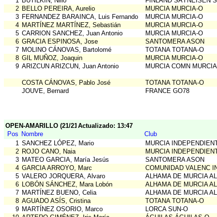
1
BUTILKIN, Niilo
FINLAND SÄYNEISEN 
2
BELLO PEREIRA, Aurelio
MURCIA MURCIA-O
3
FERNANDEZ BARAINCA, Luis Fernando
MURCIA MURCIA-O
4
MARTÍNEZ MARTÍNEZ, Sebastián
MURCIA MURCIA-O
5
CARRION SANCHEZ, Juan Antonio
MURCIA MURCIA-O
6
GRACIA ESPINOSA, Jose
SANTOMERA ASON
7
MOLINO CÁNOVAS, Bartolomé
TOTANA TOTANA-O
8
GIL MUÑOZ, Joaquin
MURCIA MURCIA-O
9
ARIZCUN ARIZCUN, Juan Antonio
MURCIA COMN MURCIA
COSTA CÁNOVAS, Pablo José
TOTANA TOTANA-O
JOUVE, Bernard
FRANCE GO78
OPEN-AMARILLO (21/21)
Actualizado: 13:47
Pos
Nombre
Club
1
SANCHEZ LÓPEZ, Mario
MURCIA INDEPENDIEN
2
ROJO CANO, Naia
MURCIA INDEPENDIEN
3
MATEO GARCIA, María Jesús
SANTOMERA ASON
4
GARCIA ARROYO, Marc
COMUNIDAD VALENC I
5
VALERO JORQUERA, Alvaro
ALHAMA DE MURCIA A
6
LOBÓN SÁNCHEZ, Mara Lobón
ALHAMA DE MURCIA A
7
MARTÍNEZ BUENO, Celia
ALHAMA DE MURCIA A
8
AGUADO ASÍS, Cristina
TOTANA TOTANA-O
9
MARTÍNEZ OSORIO, Marco
LORCA SUN-O