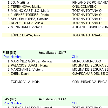
1
JO, Marttiina
FINLAND SK POHJANTA
2
TEREKHOVA, Mariia
ONIL COLIVENC
3
MOLINO CASTILLO, María
TOTANA TOTANA-O
4
JIMÉNEZ TORRES, Rocío
TOTANA TOTANA-O
5
SEGURA LÓPEZ, Carolina
TOTANA TOTANA-O
6
RUZO CUENCA, Alicia
TOTANA TOTANA-O
7
MENA HARO, Victoria
ALICANTE UNIVERSIDA
LÓPEZ BLAYA, Ania
TOTANA TOTANA-O
F-35 (5/5)
Actualizado: 13:47
Pos
Nombre
Club
1
MARTÍNEZ GÓMEZ, Mónica
MURCIA MURCIA-O
2
PALACIOS UBACH, Nuria
MOLINA DE SEGURA S
3
MARCHANTE, Victoria
MOLINA DE SEGURA S
4
ZHEN, Danni
GUARDAMAR DEL SE O
TORMO VILA, Núria
COMUNIDAD VALENC A
F-45 (8/8)
Actualizado: 13:47
Pos
Nombre
Club
1
CUENCA SANDOVAL, Isabel
TOTANA TOTANA-O