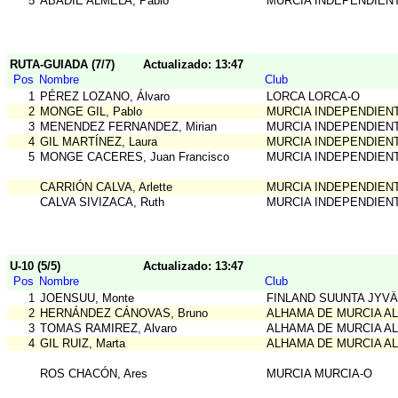
5
ABADIE ALMELA, Pablo
MURCIA INDEPENDIEN
RUTA-GUIADA (7/7)
Actualizado: 13:47
Pos
Nombre
Club
1
PÉREZ LOZANO, Álvaro
LORCA LORCA-O
2
MONGE GIL, Pablo
MURCIA INDEPENDIEN
3
MENENDEZ FERNANDEZ, Mirian
MURCIA INDEPENDIEN
4
GIL MARTÍNEZ, Laura
MURCIA INDEPENDIEN
5
MONGE CACERES, Juan Francisco
MURCIA INDEPENDIEN
CARRIÓN CALVA, Arlette
MURCIA INDEPENDIEN
CALVA SIVIZACA, Ruth
MURCIA INDEPENDIEN
U-10 (5/5)
Actualizado: 13:47
Pos
Nombre
Club
1
JOENSUU, Monte
FINLAND SUUNTA JYV
2
HERNÁNDEZ CÁNOVAS, Bruno
ALHAMA DE MURCIA A
3
TOMAS RAMIREZ, Alvaro
ALHAMA DE MURCIA A
4
GIL RUIZ, Marta
ALHAMA DE MURCIA A
ROS CHACÓN, Ares
MURCIA MURCIA-O