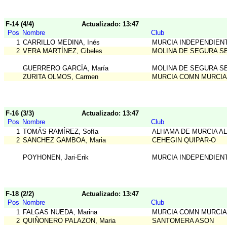
F-14 (4/4)
Actualizado: 13:47
Pos
Nombre
Club
1
CARRILLO MEDINA, Inés
MURCIA INDEPENDIEN
2
VERA MARTÍNEZ, Cibeles
MOLINA DE SEGURA S
GUERRERO GARCÍA, María
MOLINA DE SEGURA S
ZURITA OLMOS, Carmen
MURCIA COMN MURCIA
F-16 (3/3)
Actualizado: 13:47
Pos
Nombre
Club
1
TOMÁS RAMÍREZ, Sofía
ALHAMA DE MURCIA A
2
SANCHEZ GAMBOA, Maria
CEHEGIN QUIPAR-O
POYHONEN, Jari-Erik
MURCIA INDEPENDIEN
F-18 (2/2)
Actualizado: 13:47
Pos
Nombre
Club
1
FALGAS NUEDA, Marina
MURCIA COMN MURCIA
2
QUIÑONERO PALAZON, Maria
SANTOMERA ASON