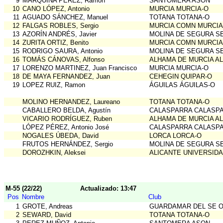
9
MARQUINA PEREZ, Ramon
SANTOMERA ASON
10
CANO LÓPEZ, Antonio
MURCIA MURCIA-O
11
AGUADO SÁNCHEZ, Manuel
TOTANA TOTANA-O
12
FALGAS ROBLES, Sergio
MURCIA COMN MURCIA
13
AZORÍN ANDRÉS, Javier
MOLINA DE SEGURA S
14
ZURITA ORTIZ, Benito
MURCIA COMN MURCIA
15
RODRIGO SAURA, Antonio
MOLINA DE SEGURA S
16
TOMÁS CÁNOVAS, Alfonso
ALHAMA DE MURCIA A
17
LORENZO MARTINEZ, Juan Francisco
MURCIA MURCIA-O
18
DE MAYA FERNANDEZ, Juan
CEHEGIN QUIPAR-O
19
LOPEZ RUIZ, Ramon
ÁGUILAS ÁGUILAS-O
MOLINO HERNANDEZ, Laureano
TOTANA TOTANA-O
CABALLERO BELDA, Agustín
CALASPARRA CALASP
VICARIO RODRÍGUEZ, Ruben
ALHAMA DE MURCIA A
LÓPEZ PÉREZ, Antonio José
CALASPARRA CALASP
NOGALES ÚBEDA, David
LORCA LORCA-O
FRUTOS HERNÁNDEZ, Sergio
MOLINA DE SEGURA S
DOROZHKIN, Aleksei
ALICANTE UNIVERSIDA
M-55 (22/22)
Actualizado: 13:47
Pos
Nombre
Club
1
GROTE, Andreas
GUARDAMAR DEL SE O
2
SEWARD, David
TOTANA TOTANA-O