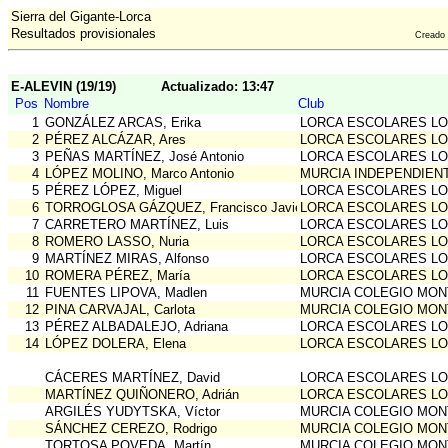
Sierra del Gigante-Lorca
Resultados provisionales
Creado
E-ALEVIN (19/19)
Actualizado: 13:47
Pos
Nombre
Club
1
GONZÁLEZ ARCAS, Erika
LORCA ESCOLARES L
2
PÉREZ ALCÁZAR, Ares
LORCA ESCOLARES L
3
PEÑAS MARTÍNEZ, José Antonio
LORCA ESCOLARES L
4
LÓPEZ MOLINO, Marco Antonio
MURCIA INDEPENDIEN
5
PÉREZ LÓPEZ, Miguel
LORCA ESCOLARES L
6
TORROGLOSA GÁZQUEZ, Francisco Javier
LORCA ESCOLARES L
7
CARRETERO MARTÍNEZ, Luis
LORCA ESCOLARES L
8
ROMERO LASSO, Nuria
LORCA ESCOLARES L
9
MARTÍNEZ MIRAS, Alfonso
LORCA ESCOLARES L
10
ROMERA PÉREZ, María
LORCA ESCOLARES L
11
FUENTES LIPOVA, Madlen
MURCIA COLEGIO MO
12
PINA CARVAJAL, Carlota
MURCIA COLEGIO MO
13
PÉREZ ALBADALEJO, Adriana
LORCA ESCOLARES L
14
LÓPEZ DOLERA, Elena
LORCA ESCOLARES L
CÁCERES MARTÍNEZ, David
LORCA ESCOLARES L
MARTÍNEZ QUIÑONERO, Adrián
LORCA ESCOLARES L
ARGILÉS YUDYTSKA, Víctor
MURCIA COLEGIO MO
SÁNCHEZ CEREZO, Rodrigo
MURCIA COLEGIO MO
TORTOSA POVEDA, Martín
MURCIA COLEGIO MO