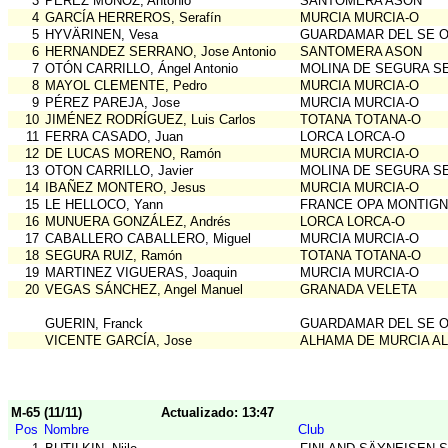
3
PEREZ MUÑOZ, Antonio
SANTOMERA ASON
4
GARCÍA HERREROS, Serafín
MURCIA MURCIA-O
5
HYVÄRINEN, Vesa
GUARDAMAR DEL SE O
6
HERNANDEZ SERRANO, Jose Antonio
SANTOMERA ASON
7
OTÓN CARRILLO, Ángel Antonio
MOLINA DE SEGURA S
8
MAYOL CLEMENTE, Pedro
MURCIA MURCIA-O
9
PÉREZ PAREJA, Jose
MURCIA MURCIA-O
10
JIMÉNEZ RODRÍGUEZ, Luis Carlos
TOTANA TOTANA-O
11
FERRA CASADO, Juan
LORCA LORCA-O
12
DE LUCAS MORENO, Ramón
MURCIA MURCIA-O
13
OTON CARRILLO, Javier
MOLINA DE SEGURA S
14
IBAÑEZ MONTERO, Jesus
MURCIA MURCIA-O
15
LE HELLOCO, Yann
FRANCE OPA MONTIG
16
MUNUERA GONZÁLEZ, Andrés
LORCA LORCA-O
17
CABALLERO CABALLERO, Miguel
MURCIA MURCIA-O
18
SEGURA RUIZ, Ramón
TOTANA TOTANA-O
19
MARTINEZ VIGUERAS, Joaquin
MURCIA MURCIA-O
20
VEGAS SÁNCHEZ, Angel Manuel
GRANADA VELETA
GUERIN, Franck
GUARDAMAR DEL SE O
VICENTE GARCÍA, Jose
ALHAMA DE MURCIA A
M-65 (11/11)
Actualizado: 13:47
Pos
Nombre
Club