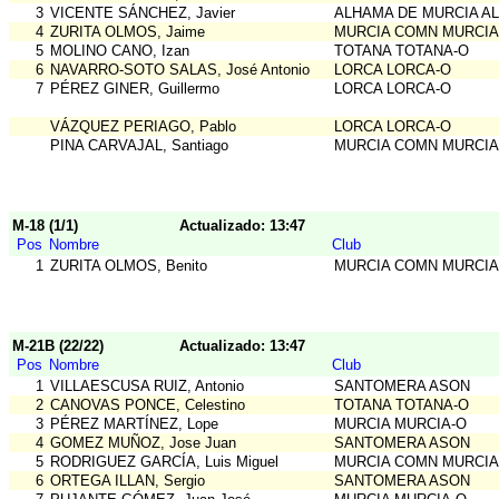
3
VICENTE SÁNCHEZ, Javier
ALHAMA DE MURCIA A
4
ZURITA OLMOS, Jaime
MURCIA COMN MURCIA
5
MOLINO CANO, Izan
TOTANA TOTANA-O
6
NAVARRO-SOTO SALAS, José Antonio
LORCA LORCA-O
7
PÉREZ GINER, Guillermo
LORCA LORCA-O
VÁZQUEZ PERIAGO, Pablo
LORCA LORCA-O
PINA CARVAJAL, Santiago
MURCIA COMN MURCIA
M-18 (1/1)
Actualizado: 13:47
Pos
Nombre
Club
1
ZURITA OLMOS, Benito
MURCIA COMN MURCIA
M-21B (22/22)
Actualizado: 13:47
Pos
Nombre
Club
1
VILLAESCUSA RUIZ, Antonio
SANTOMERA ASON
2
CANOVAS PONCE, Celestino
TOTANA TOTANA-O
3
PÉREZ MARTÍNEZ, Lope
MURCIA MURCIA-O
4
GOMEZ MUÑOZ, Jose Juan
SANTOMERA ASON
5
RODRIGUEZ GARCÍA, Luis Miguel
MURCIA COMN MURCIA
6
ORTEGA ILLAN, Sergio
SANTOMERA ASON