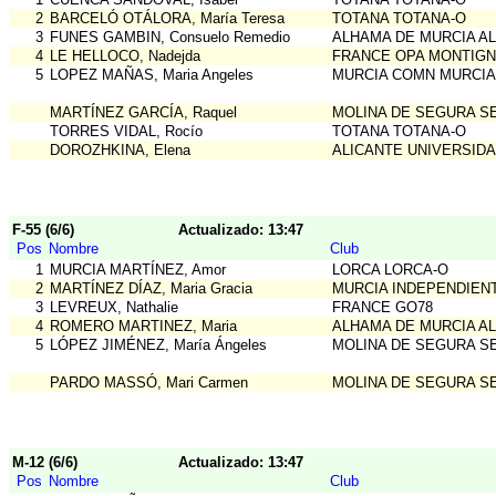
2
BARCELÓ OTÁLORA, María Teresa
TOTANA TOTANA-O
3
FUNES GAMBIN, Consuelo Remedio
ALHAMA DE MURCIA A
4
LE HELLOCO, Nadejda
FRANCE OPA MONTIG
5
LOPEZ MAÑAS, Maria Angeles
MURCIA COMN MURCIA
MARTÍNEZ GARCÍA, Raquel
MOLINA DE SEGURA S
TORRES VIDAL, Rocío
TOTANA TOTANA-O
DOROZHKINA, Elena
ALICANTE UNIVERSIDA
F-55 (6/6)
Actualizado: 13:47
Pos
Nombre
Club
1
MURCIA MARTÍNEZ, Amor
LORCA LORCA-O
2
MARTÍNEZ DÍAZ, Maria Gracia
MURCIA INDEPENDIEN
3
LEVREUX, Nathalie
FRANCE GO78
4
ROMERO MARTINEZ, Maria
ALHAMA DE MURCIA A
5
LÓPEZ JIMÉNEZ, María Ángeles
MOLINA DE SEGURA S
PARDO MASSÓ, Mari Carmen
MOLINA DE SEGURA S
M-12 (6/6)
Actualizado: 13:47
Pos
Nombre
Club