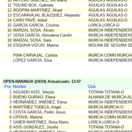
10
ARTERO GIMÉNEZ, Iris María
ÁGUILAS ÁGUILAS-O
11
TOLINO BOX, Gabriela
ÁGUILAS ÁGUILAS-O
12
ROOPRA MARTÍNEZ, Akaal
ÁGUILAS ÁGUILAS-O
13
ESCARAVAJAL BLÁZQUEZ, Alejandro
ÁGUILAS ÁGUILAS-O
14
CARO PAVÉ, Adriel
ÁGUILAS ÁGUILAS-O
15
GARCÍA GARCIA, Cristina
LORCA LORCA-O
16
MARZAL SOSA, Álvaro
MURCIA INDEPENDIEN
17
SOSA GARCÍA, Almudena Carolin
MURCIA INDEPENDIEN
18
MARZAL SOSA, Sara
MURCIA INDEPENDIEN
19
ESQUIVA VIZCAY, Marina
MOLINA DE SEGURA S
PINA CARVAJAL, Carlota
MURCIA COMN MURCIA
LÓPEZ GARCÍA, Elsa
MURCIA INDEPENDIEN
OPEN-NARANJA (24/24)
Actualizado: 13:47
Pos
Nombre
Club
1
AGUADO ASÍS, Sheyla
TOTANA TOTANA-O
2
BUENO GUIRAO, Elena
ALHAMA DE MURCIA A
3
HERNÁNDEZ JIMÉNEZ, Elena
MURCIA INDEPENDIEN
4
MARTÍNEZ TUDELA, Angel
MURCIA MURCIA-O
5
COSTA GARCIA, Pedro Jesus
MURCIA INDEPENDIEN
6
LÍPOVÁ, Martina
MURCIA COMN MURCIA
7
GINER MARTÍNEZ, Rosa María
LORCA LORCA-O
8
ASÍS GONZÁLEZ, Josefa
TOTANA TOTANA-O