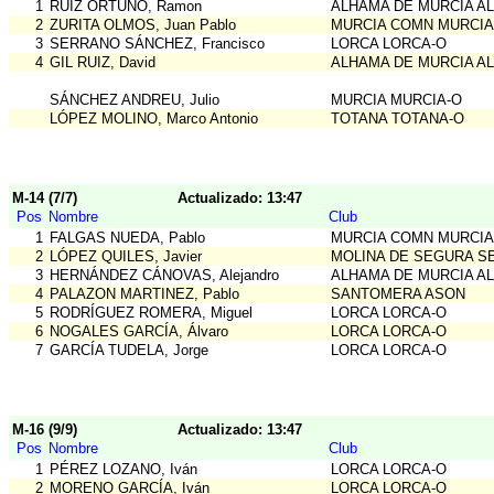
1
RUIZ ORTUÑO, Ramon
ALHAMA DE MURCIA A
2
ZURITA OLMOS, Juan Pablo
MURCIA COMN MURCIA
3
SERRANO SÁNCHEZ, Francisco
LORCA LORCA-O
4
GIL RUIZ, David
ALHAMA DE MURCIA A
SÁNCHEZ ANDREU, Julio
MURCIA MURCIA-O
LÓPEZ MOLINO, Marco Antonio
TOTANA TOTANA-O
M-14 (7/7)
Actualizado: 13:47
Pos
Nombre
Club
1
FALGAS NUEDA, Pablo
MURCIA COMN MURCIA
2
LÓPEZ QUILES, Javier
MOLINA DE SEGURA S
3
HERNÁNDEZ CÁNOVAS, Alejandro
ALHAMA DE MURCIA A
4
PALAZON MARTINEZ, Pablo
SANTOMERA ASON
5
RODRÍGUEZ ROMERA, Miguel
LORCA LORCA-O
6
NOGALES GARCÍA, Álvaro
LORCA LORCA-O
7
GARCÍA TUDELA, Jorge
LORCA LORCA-O
M-16 (9/9)
Actualizado: 13:47
Pos
Nombre
Club
1
PÉREZ LOZANO, Iván
LORCA LORCA-O
2
MORENO GARCÍA, Iván
LORCA LORCA-O