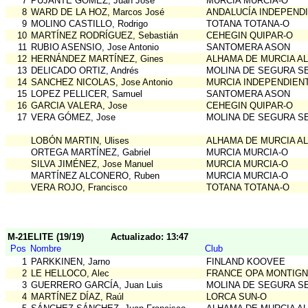
7
PUJANTE GÓMEZ, Juan José
MURCIA MURCIA-O
8
WARD DE LA HOZ, Marcos José
ANDALUCÍA INDEPEND
9
MOLINO CASTILLO, Rodrigo
TOTANA TOTANA-O
10
MARTÍNEZ RODRÍGUEZ, Sebastián
CEHEGIN QUIPAR-O
11
RUBIO ASENSIO, Jose Antonio
SANTOMERA ASON
12
HERNÁNDEZ MARTÍNEZ, Gines
ALHAMA DE MURCIA A
13
DELICADO ORTIZ, Andrés
MOLINA DE SEGURA S
14
SANCHEZ NICOLAS, Jose Antonio
MURCIA INDEPENDIEN
15
LOPEZ PELLICER, Samuel
SANTOMERA ASON
16
GARCIA VALERA, Jose
CEHEGIN QUIPAR-O
17
VERA GÓMEZ, Jose
MOLINA DE SEGURA S
LOBÓN MARTIN, Ulises
ALHAMA DE MURCIA A
ORTEGA MARTÍNEZ, Gabriel
MURCIA MURCIA-O
SILVA JIMÉNEZ, Jose Manuel
MURCIA MURCIA-O
MARTÍNEZ ALCONERO, Ruben
MURCIA MURCIA-O
VERA ROJO, Francisco
TOTANA TOTANA-O
M-21ELITE (19/19)
Actualizado: 13:47
Pos
Nombre
Club
1
PARKKINEN, Jarno
FINLAND KOOVEE
2
LE HELLOCO, Alec
FRANCE OPA MONTIG
3
GUERRERO GARCÍA, Juan Luis
MOLINA DE SEGURA S
4
MARTÍNEZ DÍAZ, Raúl
LORCA SUN-O