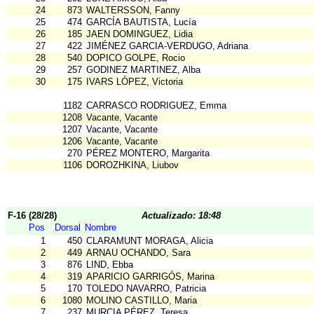
24
873
WALTERSSON, Fanny
25
474
GARCÍA BAUTISTA, Lucía
26
185
JAEN DOMINGUEZ, Lidia
27
422
JIMÉNEZ GARCIA-VERDUGO, Adriana
28
540
DOPICO GOLPE, Rocio
29
257
GODINEZ MARTINEZ, Alba
30
175
IVARS LÓPEZ, Victoria
1182
CARRASCO RODRIGUEZ, Emma
1208
Vacante, Vacante
1207
Vacante, Vacante
1206
Vacante, Vacante
270
PÉREZ MONTERO, Margarita
1106
DOROZHKINA, Liubov
F-16 (28/28)
Actualizado: 18:48
Pos
Dorsal
Nombre
1
450
CLARAMUNT MORAGA, Alicia
2
449
ARNAU OCHANDO, Sara
3
876
LIND, Ebba
4
319
APARICIO GARRIGÓS, Marina
5
170
TOLEDO NAVARRO, Patricia
6
1080
MOLINO CASTILLO, Maria
7
237
MURCIA PÉREZ, Teresa