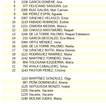
5
1108
GARCÍA DOMENE, Ana
6
377
FELICIANO SANJUAN, Luz
7
1085
RUIZ GALIÁN, Mari Carmen
8
500
PÉREZ ESPÍN, Agueda
9
1087
SÁNCHEZ VELASCO, Ester
10
1133
FABADO ROBREDO, Esther
11
1221
ZAMORA MEDINA, Blanca
12
316
CHASCO ARISTIMUÑO, Raquel
13
1166
DE LA TORRE PALOMO, Raquel Edelweiss
14
215
GARCÍA DESCALZO, Eva María
15
1084
ORTIZ MÉNDEZ, Irene
16
1165
DE LA TORRE PALOMO, Noelia
17
718
SÁNCHEZ BOTÍA, María Dolores
18
1121
RODRIGUEZ RAMÍREZ, Marta
19
1142
MARTÍNEZ TORNERO, Diana
20
904
TOLOSANA EZQUERRA, María
21
750
AYALA CABALLERO, Silvia
22
1143
PASTOR PÉREZ, Cristina
1114
MARTÍNEZ GONZÁLEZ, Olga
967
PEÑA DOMINGUEZ, Aitana
1125
SEPÚLVEDA MONZÓ, Isabel
1225
Vacante, Vacante
1224
Vacante, Vacante
1190
MOLINA JUDAS, Marta