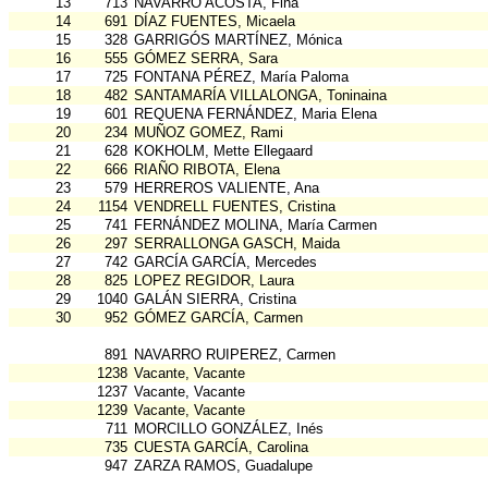
13
713
NAVARRO ACOSTA, Fina
14
691
DÍAZ FUENTES, Micaela
15
328
GARRIGÓS MARTÍNEZ, Mónica
16
555
GÓMEZ SERRA, Sara
17
725
FONTANA PÉREZ, María Paloma
18
482
SANTAMARÍA VILLALONGA, Toninaina
19
601
REQUENA FERNÁNDEZ, Maria Elena
20
234
MUÑOZ GOMEZ, Rami
21
628
KOKHOLM, Mette Ellegaard
22
666
RIAÑO RIBOTA, Elena
23
579
HERREROS VALIENTE, Ana
24
1154
VENDRELL FUENTES, Cristina
25
741
FERNÁNDEZ MOLINA, María Carmen
26
297
SERRALLONGA GASCH, Maida
27
742
GARCÍA GARCÍA, Mercedes
28
825
LOPEZ REGIDOR, Laura
29
1040
GALÁN SIERRA, Cristina
30
952
GÓMEZ GARCÍA, Carmen
891
NAVARRO RUIPEREZ, Carmen
1238
Vacante, Vacante
1237
Vacante, Vacante
1239
Vacante, Vacante
711
MORCILLO GONZÁLEZ, Inés
735
CUESTA GARCÍA, Carolina
947
ZARZA RAMOS, Guadalupe