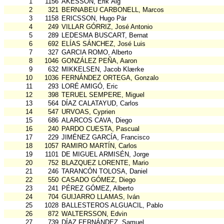
1
1156
ÅKESSON, Erik Älg
2
321
BERNABEU CARBONELL, Marcos
3
1158
ERICSSON, Hugo Pär
4
249
VILLAR GÓRRIZ, José Antonio
5
289
LEDESMA BUSCART, Bernat
6
692
ELÍAS SÁNCHEZ, José Luis
7
327
GARCIA ROMO, Alberto
8
1046
GONZÁLEZ PEÑA, Aaron
9
632
MIKKELSEN, Jacob Klærke
10
1036
FERNÁNDEZ ORTEGA, Gonzalo
11
293
LORÉ AMIGÓ, Eric
12
398
TERUEL SEMPERE, Miguel
13
564
DÍAZ CALATAYUD, Carlos
14
547
URVOAS, Cyprien
15
686
ALARCOS CAVA, Diego
16
240
PARDO CUESTA, Pascual
17
229
JIMÉNEZ GARCÍA, Francisco
18
1057
RAMIRO MARTÍN, Carlos
19
1101
DE MIGUEL ARMISÉN, Jorge
20
752
BLAZQUEZ LORENTE, Mario
21
246
TARANCÓN TOLOSA, Daniel
22
550
CASADO GÓMEZ, Diego
23
241
PÉREZ GÓMEZ, Alberto
24
704
GUIJARRO LLAMAS, Iván
25
1028
BALLESTEROS ALGUACIL, Pablo
26
872
WALTERSSON, Edvin
27
739
DÍAZ FERNÁNDEZ, Samuel