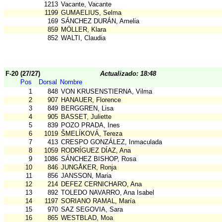
1213
Vacante, Vacante
1199
GUMAELIUS, Selma
169
SÁNCHEZ DURÁN, Amelia
859
MÖLLER, Klara
852
WALTI, Claudia
F-20 (27/27)
Actualizado: 18:48
Pos
Dorsal
Nombre
1
848
VON KRUSENSTIERNA, Vilma
2
907
HANAUER, Florence
3
849
BERGGREN, Lisa
4
905
BASSET, Juliette
5
839
POZO PRADA, Ines
6
1019
ŠMELÍKOVÁ, Tereza
7
413
CRESPO GONZÁLEZ, Inmaculada
8
1059
RODRÍGUEZ DÍAZ, Ana
9
1086
SÁNCHEZ BISHOP, Rosa
10
846
JUNGÅKER, Ronja
11
856
JANSSON, Maria
12
214
DEFEZ CERNICHARO, Ana
13
892
TOLEDO NAVARRO, Ana Isabel
14
1197
SORIANO RAMAL, María
15
970
SAZ SEGOVIA, Sara
16
865
WESTBLAD, Moa