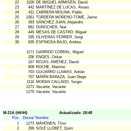
22
1100
DE MIGUEL ARMISÉN, David
23
442
MARTÍNEZ DE LUCAS, Álvaro
24
411
CABRERA MOLINA, Pablo
25
1061
TORDERA MORENO-TOMÉ, Jaime
26
393
SÁNCHEZ JUAN, Alejandro
27
882
DUROCHER, Noé
28
445
MESAS DE CASTRO, Miguel
29
295
OLIVERAS FERRER, Sergi
30
935
ESPINOSA BAJO, Andreu
1171
GARRIDO CORRAL, Miguel
206
ENGES, Oskar
167
ROJAS JIMÉNEZ, David
909
ROCHE, Maxime
703
GUIJARRO LLAMAS, Adrián
707
MARÍN BARAZA, Juan Diego
1116
MORAN CALLADO, Sergio
1271
Vacante, Vacante
1270
Vacante, Vacante
M-21A (44/44)
Actualizado: 18:48
Pos
Dorsal
Nombre
1
1273
MÄHÖNEN, Timo
2
299
SOLÉ LLOBET, Quim