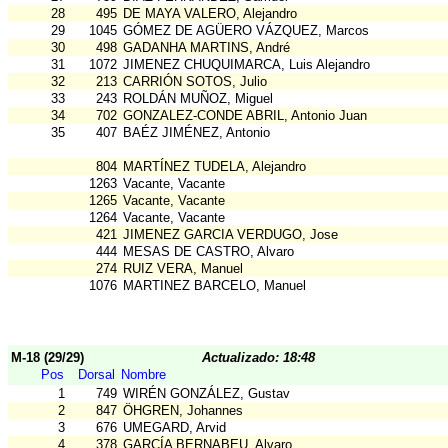
28
495
DE MAYA VALERO, Alejandro
29
1045
GÓMEZ DE AGÜERO VÁZQUEZ, Marcos
30
498
GADANHA MARTINS, André
31
1072
JIMENEZ CHUQUIMARCA, Luis Alejandro
32
213
CARRIÓN SOTOS, Julio
33
243
ROLDÁN MUÑOZ, Miguel
34
702
GONZALEZ-CONDE ABRIL, Antonio Juan
35
407
BAÉZ JIMÉNEZ, Antonio
804
MARTÍNEZ TUDELA, Alejandro
1263
Vacante, Vacante
1265
Vacante, Vacante
1264
Vacante, Vacante
421
JIMENEZ GARCIA VERDUGO, Jose
444
MESAS DE CASTRO, Alvaro
274
RUIZ VERA, Manuel
1076
MARTINEZ BARCELO, Manuel
M-18 (29/29)
Actualizado: 18:48
Pos
Dorsal
Nombre
1
749
WIRÉN GONZÁLEZ, Gustav
2
847
ÖHGREN, Johannes
3
676
UMEGARD, Arvid
4
378
GARCÍA BERNABEU, Alvaro