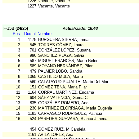
1226
Vacante, Vacante
1227
Vacante, Vacante
F-35B (24/25)
Actualizado: 18:48
Pos
Dorsal
Nombre
1
1178
BURGUERA SIERRA, Inma
2
545
TORRES GÓMEZ, Laura
3
701
GONZÁLEZ LÓPEZ, Susana
4
996
SÁNCHEZ PLAZA, Silvia
5
587
MIGUEL FRANCÉS, María Belén
6
589
MOYANO HERNÁNDEZ, Pilar
7
479
PALMER LOBO, Sandra
8
1065
CASTILLO MULA, María
9
560
CALATAYUD PUJALTE, María Del Mar
10
151
GÓMEZ TENA, Maria Pilar
11
1164
CORRAL MARTÍNEZ, Encarna
12
604
SÁEZ VALENCIA, Gema C.
13
835
GONZÁLEZ ROMERO, Ana
14
230
MARTINEZ ELORRIAGA, Maria Eugenia
15
1183
CARRASCO RODRÍGUEZ, Patricia
16
524
PAREDES GUEVARA, Blanca Jimena
454
GÓMEZ RUIZ, M Candela
1161
AVILA LOPEZ, Ana