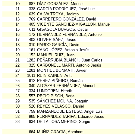
10
887
DÍAZ GONZÁLEZ, Manuel
11
338
GARCÍA RODRÍGUEZ, José Luis
12
639
CALVA TROYA, Jacinto
13
769
CARRETERO GONZÁLEZ, David
14
405
VICENTE SANCHEZ-MIGALLON, Manuel
15
611
GISASOLA BURGOS, Oscar
16
172
HERNÁNDEZ FERNÁNDEZ, Antonio
17
403
OLIVER SÁEZ, Jesus
18
310
PARDO GARCÍA, David
19
161
CANO LÓPEZ, Antonio Jesús
20
152
MANUEL RUIZ, Juan
21
1282
PEÑARRUBIA BLANCH, Juan Carlos
22
325
CARBONELL MARTI, Antonio Jesús
23
1281
MONTIEL BONMATÍ, Javier
24
1011
REINIKAINEN, Antti
25
812
PÉREZ PIÑEIRO, Román
26
340
ALCÁZAR FERNÁNDEZ, Manuel
27
334
LUNDGREN, Henrik
28
557
RECIO PISÓN, Borja
29
535
SÁNCHEZ MOLINA, Joaquín
30
526
REYES VELASCO, Daniel
31
759
MANZANEQUE ESTESO, Angel Luis
32
985
FERNÁNDEZ TARIFA, Eduardo Jesús
33
834
DE LA LOSA MERINO, Sergio
664
MUÑIZ GRACIA, Abraham