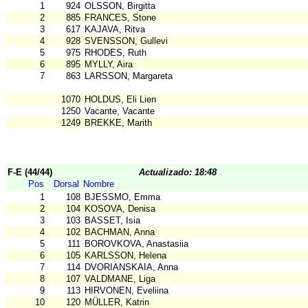
1
924
OLSSON, Birgitta
2
885
FRANCES, Stone
3
617
KAJAVA, Ritva
4
928
SVENSSON, Gullevi
5
975
RHODES, Ruth
6
895
MYLLY, Aira
7
863
LARSSON, Margareta
1070
HOLDUS, Eli Lien
1250
Vacante, Vacante
1249
BREKKE, Marith
F-E (44/44)
Actualizado: 18:48
Pos
Dorsal
Nombre
1
108
BJESSMO, Emma
2
104
KOSOVA, Denisa
3
103
BASSET, Isia
4
102
BACHMAN, Anna
5
111
BOROVKOVA, Anastasiia
6
105
KARLSSON, Helena
7
114
DVORIANSKAIA, Anna
8
107
VALDMANE, Liga
9
113
HIRVONEN, Eveliina
10
120
MÜLLER, Katrin