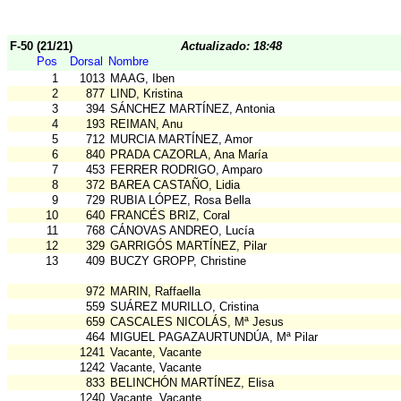
F-50 (21/21)
Actualizado: 18:48
Pos
Dorsal
Nombre
1
1013
MAAG, Iben
2
877
LIND, Kristina
3
394
SÁNCHEZ MARTÍNEZ, Antonia
4
193
REIMAN, Anu
5
712
MURCIA MARTÍNEZ, Amor
6
840
PRADA CAZORLA, Ana María
7
453
FERRER RODRIGO, Amparo
8
372
BAREA CASTAÑO, Lidia
9
729
RUBIA LÓPEZ, Rosa Bella
10
640
FRANCÉS BRIZ, Coral
11
768
CÁNOVAS ANDREO, Lucía
12
329
GARRIGÓS MARTÍNEZ, Pilar
13
409
BUCZY GROPP, Christine
972
MARIN, Raffaella
559
SUÁREZ MURILLO, Cristina
659
CASCALES NICOLÁS, Mª Jesus
464
MIGUEL PAGAZAURTUNDÚA, Mª Pilar
1241
Vacante, Vacante
1242
Vacante, Vacante
833
BELINCHÓN MARTÍNEZ, Elisa
1240
Vacante, Vacante