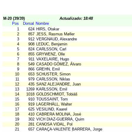
M-20 (39/39)
Actualizado: 18:48
Pos
Dorsal
Nombre
1
624
HIRS, Otakar
2
857
JESS, Rasmus Møller
3
912
VERGNAUD, Alexandre
4
908
LEDUC, Benjamin
5
824
CARLSSON, Carl
6
855
GRYWENZ, Olle
7
911
VAXELAIRE, Hugo
8
549
CASADO GÓMEZ, Álvaro
9
866
GREHN, Emil
10
653
SCHUSTER, Simon
11
979
CARLSSON, Niklas
12
435
SANZ ALEJANDRE, Juan
13
1269
KARLSSON, Emil
14
1018
GOLDSCHMIDT, Tobiáš
15
910
TOUSSAINT, Tom
16
919
LAGERHÄLL, Walter
17
625
VESILIND, Kaarel
18
410
CABRERA MOLINA, José
19
302
VICH DIAZ-GUERRA, Quim
20
281
CANOSA VIDAL, Pol
21
657
CARAÇA-VALENTE BARRERA, Jorge