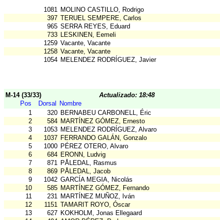
1081
MOLINO CASTILLO, Rodrigo
397
TERUEL SEMPERE, Carlos
965
SERRA REYES, Eduard
733
LESKINEN, Eemeli
1259
Vacante, Vacante
1258
Vacante, Vacante
1054
MELENDEZ RODRÍGUEZ, Javier
M-14 (33/33)
Actualizado: 18:48
Pos
Dorsal
Nombre
1
320
BERNABEU CARBONELL, Éric
2
584
MARTÍNEZ GÓMEZ, Ernesto
3
1053
MELENDEZ RODRÍGUEZ, Alvaro
4
1037
FERRANDO GALÁN, Gonzalo
5
1000
PÉREZ OTERO, Alvaro
6
684
ERONN, Ludvig
7
871
PÅLEDAL, Rasmus
8
869
PÅLEDAL, Jacob
9
1042
GARCÍA MEGIA, Nicolás
10
585
MARTÍNEZ GÓMEZ, Fernando
11
231
MARTÍNEZ MUÑOZ, Iván
12
1151
TAMARIT ROYO, Óscar
13
627
KOKHOLM, Jonas Ellegaard