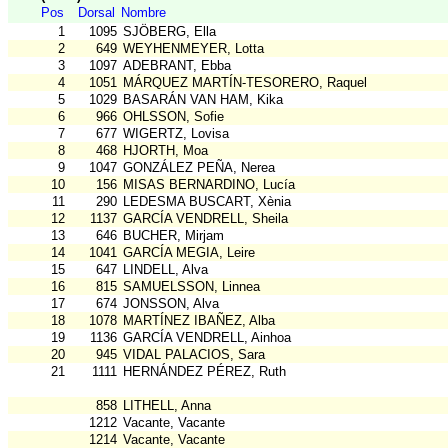
Pos
Dorsal
Nombre
1
1095
SJÖBERG, Ella
2
649
WEYHENMEYER, Lotta
3
1097
ADEBRANT, Ebba
4
1051
MÁRQUEZ MARTÍN-TESORERO, Raquel
5
1029
BASARÁN VAN HAM, Kika
6
966
OHLSSON, Sofie
7
677
WIGERTZ, Lovisa
8
468
HJORTH, Moa
9
1047
GONZÁLEZ PEÑA, Nerea
10
156
MISAS BERNARDINO, Lucía
11
290
LEDESMA BUSCART, Xènia
12
1137
GARCÍA VENDRELL, Sheila
13
646
BUCHER, Mirjam
14
1041
GARCÍA MEGIA, Leire
15
647
LINDELL, Alva
16
815
SAMUELSSON, Linnea
17
674
JONSSON, Alva
18
1078
MARTÍNEZ IBAÑEZ, Alba
19
1136
GARCÍA VENDRELL, Ainhoa
20
945
VIDAL PALACIOS, Sara
21
1111
HERNÁNDEZ PÉREZ, Ruth
858
LITHELL, Anna
1212
Vacante, Vacante
1214
Vacante, Vacante