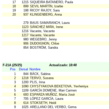
17
1215
SIQUEIRA BATANERO, Paula
18
899
SEVIL MARTÍN, Izarbe
19
198
RICOY RAJOY, Sara
20
937
KLINGENBERG, Anna
279
BAUS SAMARANCH, Laura
1123
SÁNCHEZ MIRA, Irene
1216
Vacante, Vacante
1217
Vacante, Vacante
980
WEGEBRO, Jenny
906
DUDOIGNON, Chloe
854
BOSTRÖM, Sandra
F-21A (25/25)
Actualizado: 18:48
Pos
Dorsal
Nombre
1
844
BÄCK, Sabina
2
1218
TERVO, Susana
3
1200
PLIS, Irina
4
1090
CHYSTYAKOVA BEKETOVA, Yevheniya
5
1109
GARCÍA DOMENE, Mari Carmen
6
693
ESPARZA MUÑOZ, María José
7
705
LÓPEZ GARCÍA, Laura
8
614
STOKSETH, Heidi
9
1025
ARELLANO DEL VERBO, Gema