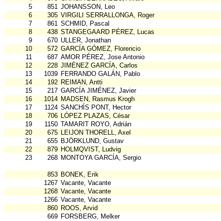
5
851
JOHANSSON, Leo
6
305
VIRGILI SERRALLONGA, Roger
7
861
SCHMID, Pascal
8
438
STANGEGAARD PÉREZ, Lucas
9
670
ULLER, Jonathan
10
572
GARCÍA GÓMEZ, Florencio
11
687
AMOR PÉREZ, Jose Antonio
12
228
JIMÉNEZ GARCÍA, Carlos
13
1039
FERRANDO GALÁN, Pablo
14
192
REIMAN, Antti
15
217
GARCÍA JIMÉNEZ, Javier
16
1014
MADSEN, Rasmus Krogh
17
1124
SANCHÍS PONT, Hector
18
706
LÓPEZ PLAZAS, César
19
1150
TAMARIT ROYO, Adrián
20
675
LEIJON THORELL, Axel
21
655
BJÖRKLUND, Gustav
22
879
HOLMQVIST, Ludvig
23
268
MONTOYA GARCÍA, Sergio
853
BONEK, Erik
1267
Vacante, Vacante
1268
Vacante, Vacante
1266
Vacante, Vacante
860
ROOS, Arvid
669
FORSBERG, Melker