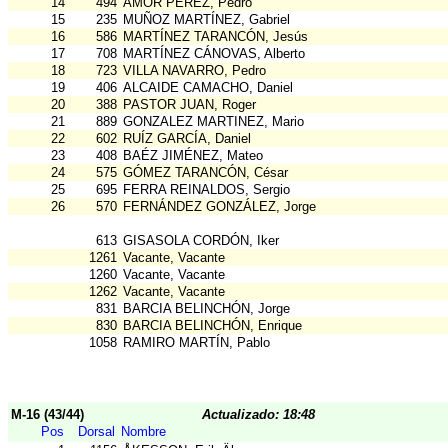
14
494
AMOR PÉREZ, Pedro
15
235
MUÑOZ MARTÍNEZ, Gabriel
16
586
MARTÍNEZ TARANCÓN, Jesús
17
708
MARTÍNEZ CÁNOVAS, Alberto
18
723
VILLA NAVARRO, Pedro
19
406
ALCAIDE CAMACHO, Daniel
20
388
PASTOR JUAN, Roger
21
889
GONZALEZ MARTINEZ, Mario
22
602
RUÍZ GARCÍA, Daniel
23
408
BAÉZ JIMÉNEZ, Mateo
24
575
GÓMEZ TARANCÓN, César
25
695
FERRA REINALDOS, Sergio
26
570
FERNÁNDEZ GONZÁLEZ, Jorge
613
GISASOLA CORDÓN, Iker
1261
Vacante, Vacante
1260
Vacante, Vacante
1262
Vacante, Vacante
831
BARCIA BELINCHÓN, Jorge
830
BARCIA BELINCHÓN, Enrique
1058
RAMIRO MARTÍN, Pablo
M-16 (43/44)
Actualizado: 18:48
Pos
Dorsal
Nombre