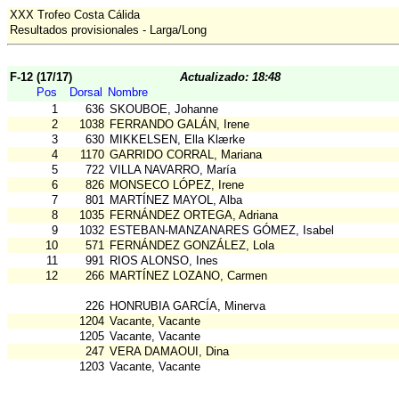
XXX Trofeo Costa Cálida
Resultados provisionales - Larga/Long
F-12 (17/17)
Actualizado: 18:48
Pos
Dorsal
Nombre
1
636
SKOUBOE, Johanne
2
1038
FERRANDO GALÁN, Irene
3
630
MIKKELSEN, Ella Klærke
4
1170
GARRIDO CORRAL, Mariana
5
722
VILLA NAVARRO, María
6
826
MONSECO LÓPEZ, Irene
7
801
MARTÍNEZ MAYOL, Alba
8
1035
FERNÁNDEZ ORTEGA, Adriana
9
1032
ESTEBAN-MANZANARES GÓMEZ, Isabel
10
571
FERNÁNDEZ GONZÁLEZ, Lola
11
991
RIOS ALONSO, Ines
12
266
MARTÍNEZ LOZANO, Carmen
226
HONRUBIA GARCÍA, Minerva
1204
Vacante, Vacante
1205
Vacante, Vacante
247
VERA DAMAOUI, Dina
1203
Vacante, Vacante