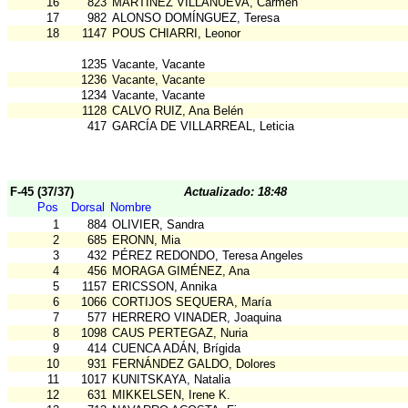
16
823
MARTÍNEZ VILLANUEVA, Carmen
17
982
ALONSO DOMÍNGUEZ, Teresa
18
1147
POUS CHIARRI, Leonor
1235
Vacante, Vacante
1236
Vacante, Vacante
1234
Vacante, Vacante
1128
CALVO RUIZ, Ana Belén
417
GARCÍA DE VILLARREAL, Leticia
F-45 (37/37)
Actualizado: 18:48
Pos
Dorsal
Nombre
1
884
OLIVIER, Sandra
2
685
ERONN, Mia
3
432
PÉREZ REDONDO, Teresa Angeles
4
456
MORAGA GIMÉNEZ, Ana
5
1157
ERICSSON, Annika
6
1066
CORTIJOS SEQUERA, María
7
577
HERRERO VINADER, Joaquina
8
1098
CAUS PERTEGAZ, Nuria
9
414
CUENCA ADÁN, Brígida
10
931
FERNÁNDEZ GALDO, Dolores
11
1017
KUNITSKAYA, Natalia
12
631
MIKKELSEN, Irene K.