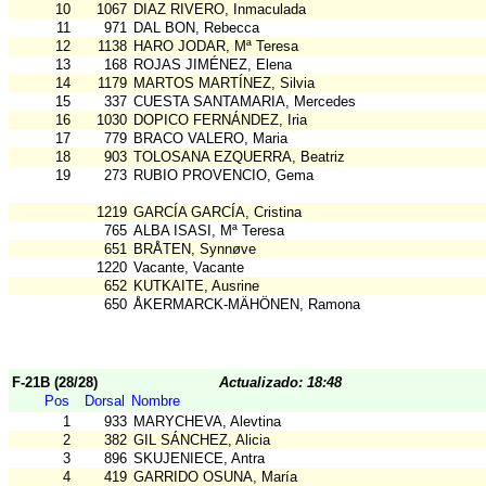
10
1067
DIAZ RIVERO, Inmaculada
11
971
DAL BON, Rebecca
12
1138
HARO JODAR, Mª Teresa
13
168
ROJAS JIMÉNEZ, Elena
14
1179
MARTOS MARTÍNEZ, Silvia
15
337
CUESTA SANTAMARIA, Mercedes
16
1030
DOPICO FERNÁNDEZ, Iria
17
779
BRACO VALERO, Maria
18
903
TOLOSANA EZQUERRA, Beatriz
19
273
RUBIO PROVENCIO, Gema
1219
GARCÍA GARCÍA, Cristina
765
ALBA ISASI, Mª Teresa
651
BRÅTEN, Synnøve
1220
Vacante, Vacante
652
KUTKAITE, Ausrine
650
ÅKERMARCK-MÄHÖNEN, Ramona
F-21B (28/28)
Actualizado: 18:48
Pos
Dorsal
Nombre
1
933
MARYCHEVA, Alevtina
2
382
GIL SÁNCHEZ, Alicia
3
896
SKUJENIECE, Antra
4
419
GARRIDO OSUNA, María