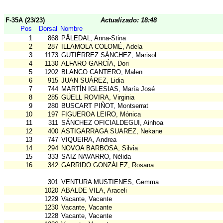
F-35A (23/23)
Actualizado: 18:48
Pos
Dorsal
Nombre
1
868
PÅLEDAL, Anna-Stina
2
287
ILLAMOLA COLOMÉ, Adela
3
1173
GUTIÉRREZ SÁNCHEZ, Marisol
4
1130
ALFARO GARCÍA, Dori
5
1202
BLANCO CANTERO, Malen
6
915
JUAN SUÁREZ, Lidia
7
744
MARTÍN IGLESIAS, María José
8
285
GÜELL ROVIRA, Virginia
9
280
BUSCART PIÑOT, Montserrat
10
197
FIGUEROA LEIRO, Mónica
11
311
SÁNCHEZ OFICIALDEGUI, Ainhoa
12
400
ASTIGARRAGA SUAREZ, Nekane
13
747
VIQUEIRA, Andrea
14
294
NOVOA BARBOSA, Silvia
15
333
SAIZ NAVARRO, Nélida
16
342
GARRIDO GONZÁLEZ, Rosana
301
VENTURA MUSTIENES, Gemma
1020
ABALDE VILA, Araceli
1229
Vacante, Vacante
1230
Vacante, Vacante
1228
Vacante, Vacante