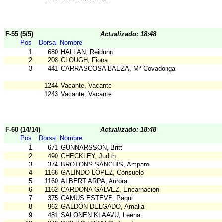
F-55 (5/5)
Actualizado: 18:48
Pos
Dorsal
Nombre
1
680
HALLAN, Reidunn
2
208
CLOUGH, Fiona
3
441
CARRASCOSA BAEZA, Mª Covadonga
1244
Vacante, Vacante
1243
Vacante, Vacante
F-60 (14/14)
Actualizado: 18:48
Pos
Dorsal
Nombre
1
671
GUNNARSSON, Britt
2
490
CHECKLEY, Judith
3
374
BROTONS SANCHÍS, Amparo
4
1168
GALINDO LÓPEZ, Consuelo
5
1160
ALBERT ARPA, Aurora
6
1162
CARDONA GÁLVEZ, Encarnación
7
375
CAMUS ESTEVE, Paqui
8
962
GALDÓN DELGADO, Amalia
9
481
SALONEN KLAAVU, Leena