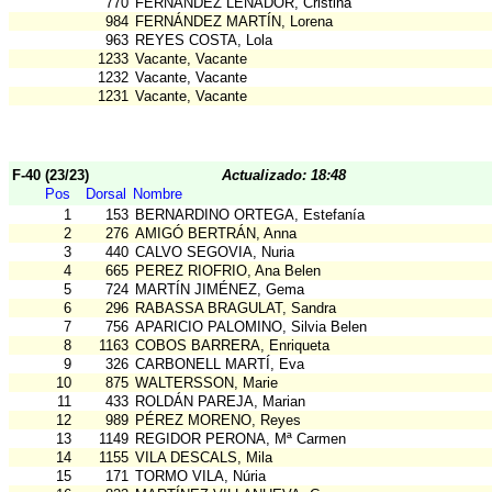
770
FERNÁNDEZ LEÑADOR, Cristina
984
FERNÁNDEZ MARTÍN, Lorena
963
REYES COSTA, Lola
1233
Vacante, Vacante
1232
Vacante, Vacante
1231
Vacante, Vacante
F-40 (23/23)
Actualizado: 18:48
Pos
Dorsal
Nombre
1
153
BERNARDINO ORTEGA, Estefanía
2
276
AMIGÓ BERTRÁN, Anna
3
440
CALVO SEGOVIA, Nuria
4
665
PEREZ RIOFRIO, Ana Belen
5
724
MARTÍN JIMÉNEZ, Gema
6
296
RABASSA BRAGULAT, Sandra
7
756
APARICIO PALOMINO, Silvia Belen
8
1163
COBOS BARRERA, Enriqueta
9
326
CARBONELL MARTÍ, Eva
10
875
WALTERSSON, Marie
11
433
ROLDÁN PAREJA, Marian
12
989
PÉREZ MORENO, Reyes
13
1149
REGIDOR PERONA, Mª Carmen
14
1155
VILA DESCALS, Mila
15
171
TORMO VILA, Núria