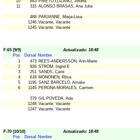
10
843
PRIETO LOZANO, Josefa
11
315
ALONSO BRASAS, Ana Julia
488
PARJANNE, Marja-Liisa
1246
Vacante, Vacante
1245
Vacante, Vacante
F-65 (9/9)
Actualizado: 18:48
Pos
Dorsal
Nombre
1
473
REES-ANDERSSON, Ann-Marie
2
926
STRÖM, Ingrid E
3
251
SANDS, Carol
4
618
MONONEN, Ritva
5
1195
SANZ BARCELÓ, Amalia
6
1145
PERONA MORALES, Carmen
379
GIL POVEDA, Ada
1248
Vacante, Vacante
1247
Vacante, Vacante
F-70 (10/10)
Actualizado: 18:48
Pos
Dorsal
Nombre