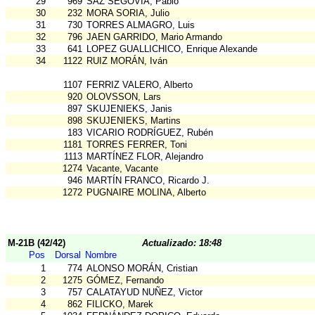
29
969
SAZ SEGOVIA, Pablo
30
232
MORA SORIA, Julio
31
730
TORRES ALMAGRO, Luis
32
796
JAEN GARRIDO, Mario Armando
33
641
LOPEZ GUALLICHICO, Enrique Alexande
34
1122
RUIZ MORÁN, Iván
1107
FERRIZ VALERO, Alberto
920
OLOVSSON, Lars
897
SKUJENIEKS, Janis
898
SKUJENIEKS, Martins
183
VICARIO RODRÍGUEZ, Rubén
1181
TORRES FERRER, Toni
1113
MARTÍNEZ FLOR, Alejandro
1274
Vacante, Vacante
946
MARTÍN FRANCO, Ricardo J.
1272
PUGNAIRE MOLINA, Alberto
M-21B (42/42)
Actualizado: 18:48
Pos
Dorsal
Nombre
1
774
ALONSO MORÁN, Cristian
2
1275
GÓMEZ, Fernando
3
757
CALATAYUD NUÑEZ, Victor
4
862
FILICKO, Marek