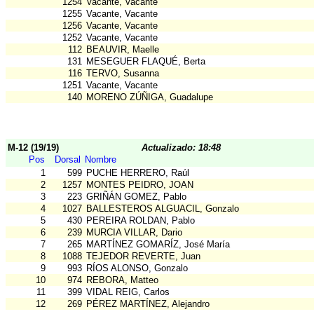
1254
Vacante, Vacante
1255
Vacante, Vacante
1256
Vacante, Vacante
1252
Vacante, Vacante
112
BEAUVIR, Maelle
131
MESEGUER FLAQUÉ, Berta
116
TERVO, Susanna
1251
Vacante, Vacante
140
MORENO ZÚÑIGA, Guadalupe
M-12 (19/19)
Actualizado: 18:48
Pos
Dorsal
Nombre
1
599
PUCHE HERRERO, Raúl
2
1257
MONTES PEIDRO, JOAN
3
223
GRIÑÁN GOMEZ, Pablo
4
1027
BALLESTEROS ALGUACIL, Gonzalo
5
430
PEREIRA ROLDAN, Pablo
6
239
MURCIA VILLAR, Dario
7
265
MARTÍNEZ GOMARÍZ, José María
8
1088
TEJEDOR REVERTE, Juan
9
993
RÍOS ALONSO, Gonzalo
10
974
REBORA, Matteo
11
399
VIDAL REIG, Carlos
12
269
PÉREZ MARTÍNEZ, Alejandro