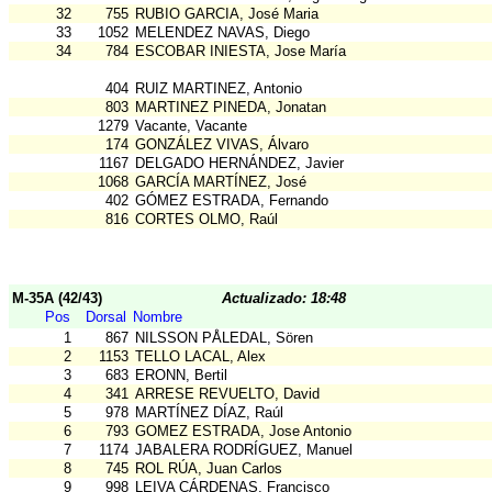
32
755
RUBIO GARCIA, José Maria
33
1052
MELENDEZ NAVAS, Diego
34
784
ESCOBAR INIESTA, Jose María
404
RUIZ MARTINEZ, Antonio
803
MARTINEZ PINEDA, Jonatan
1279
Vacante, Vacante
174
GONZÁLEZ VIVAS, Álvaro
1167
DELGADO HERNÁNDEZ, Javier
1068
GARCÍA MARTÍNEZ, José
402
GÓMEZ ESTRADA, Fernando
816
CORTES OLMO, Raúl
M-35A (42/43)
Actualizado: 18:48
Pos
Dorsal
Nombre
1
867
NILSSON PÅLEDAL, Sören
2
1153
TELLO LACAL, Alex
3
683
ERONN, Bertil
4
341
ARRESE REVUELTO, David
5
978
MARTÍNEZ DÍAZ, Raúl
6
793
GOMEZ ESTRADA, Jose Antonio
7
1174
JABALERA RODRÍGUEZ, Manuel
8
745
ROL RÚA, Juan Carlos
9
998
LEIVA CÁRDENAS, Francisco