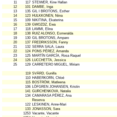
11
117
STEIWER, Kine Hallan
12
101
DAMBE, Inga
13
135
GIL I BROTONS, Esther
14
123
HULKKONEN, Niina
15
109
NIKITINA, Ekaterina
16
139
GWOZDZ, Ewa
17
118
LAMMI, Elina
18
138
RUIZ ALONSO, Esmeralda
19
130
GIL BROTONS, Amparo
20
137
FREDRIKSSON, Fanny
21
132
SERRA SALA, Laura
22
124
PONS PÉREZ, Amanda
23
125
MARTÍN GARCÍA, Rosa Raquel
24
126
LUCCHETTA, Jessica
25
129
CARRETERO MIGUEL, Miriam
119
SVÄRD, Gunilla
110
HABERKORN, Chloé
115
BOSTRÖM, Matleena
106
LÖFGREN JOHANSEN, Kristin
141
GURCHENKOVA, Natalia
134
CAMARASA PÉREZ, Ana
Reserva
122
LESKINEN, Anne-Mari
133
JONASSON, Sara
1253
Vacante, Vacante