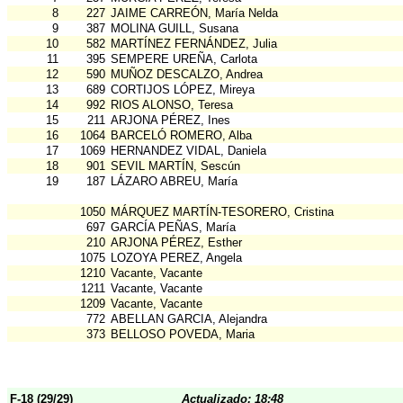
8
227
JAIME CARREÓN, María Nelda
9
387
MOLINA GUILL, Susana
10
582
MARTÍNEZ FERNÁNDEZ, Julia
11
395
SEMPERE UREÑA, Carlota
12
590
MUÑOZ DESCALZO, Andrea
13
689
CORTIJOS LÓPEZ, Mireya
14
992
RIOS ALONSO, Teresa
15
211
ARJONA PÉREZ, Ines
16
1064
BARCELÓ ROMERO, Alba
17
1069
HERNANDEZ VIDAL, Daniela
18
901
SEVIL MARTÍN, Sescún
19
187
LÁZARO ABREU, María
1050
MÁRQUEZ MARTÍN-TESORERO, Cristina
697
GARCÍA PEÑAS, María
210
ARJONA PÉREZ, Esther
1075
LOZOYA PEREZ, Angela
1210
Vacante, Vacante
1211
Vacante, Vacante
1209
Vacante, Vacante
772
ABELLAN GARCIA, Alejandra
373
BELLOSO POVEDA, Maria
F-18 (29/29)
Actualizado: 18:48