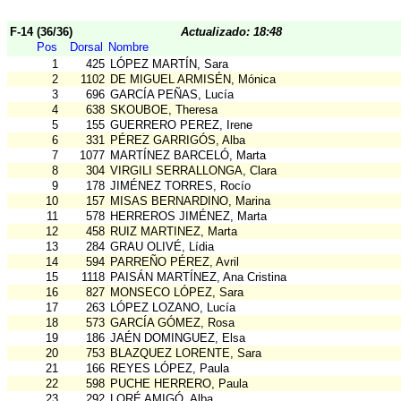
F-14 (36/36)
Actualizado: 18:48
Pos
Dorsal
Nombre
1
425
LÓPEZ MARTÍN, Sara
2
1102
DE MIGUEL ARMISÉN, Mónica
3
696
GARCÍA PEÑAS, Lucía
4
638
SKOUBOE, Theresa
5
155
GUERRERO PEREZ, Irene
6
331
PÉREZ GARRIGÓS, Alba
7
1077
MARTÍNEZ BARCELÓ, Marta
8
304
VIRGILI SERRALLONGA, Clara
9
178
JIMÉNEZ TORRES, Rocío
10
157
MISAS BERNARDINO, Marina
11
578
HERREROS JIMÉNEZ, Marta
12
458
RUIZ MARTINEZ, Marta
13
284
GRAU OLIVÉ, Lídia
14
594
PARREÑO PÉREZ, Avril
15
1118
PAISÁN MARTÍNEZ, Ana Cristina
16
827
MONSECO LÓPEZ, Sara
17
263
LÓPEZ LOZANO, Lucía
18
573
GARCÍA GÓMEZ, Rosa
19
186
JAÉN DOMINGUEZ, Elsa
20
753
BLAZQUEZ LORENTE, Sara
21
166
REYES LÓPEZ, Paula
22
598
PUCHE HERRERO, Paula
23
292
LORÉ AMIGÓ, Alba