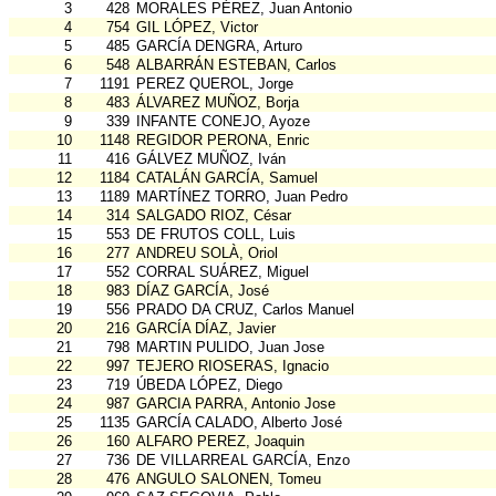
3
428
MORALES PÉREZ, Juan Antonio
4
754
GIL LÓPEZ, Victor
5
485
GARCÍA DENGRA, Arturo
6
548
ALBARRÁN ESTEBAN, Carlos
7
1191
PEREZ QUEROL, Jorge
8
483
ÁLVAREZ MUÑOZ, Borja
9
339
INFANTE CONEJO, Ayoze
10
1148
REGIDOR PERONA, Enric
11
416
GÁLVEZ MUÑOZ, Iván
12
1184
CATALÁN GARCÍA, Samuel
13
1189
MARTÍNEZ TORRO, Juan Pedro
14
314
SALGADO RIOZ, César
15
553
DE FRUTOS COLL, Luis
16
277
ANDREU SOLÀ, Oriol
17
552
CORRAL SUÁREZ, Miguel
18
983
DÍAZ GARCÍA, José
19
556
PRADO DA CRUZ, Carlos Manuel
20
216
GARCÍA DÍAZ, Javier
21
798
MARTIN PULIDO, Juan Jose
22
997
TEJERO RIOSERAS, Ignacio
23
719
ÚBEDA LÓPEZ, Diego
24
987
GARCIA PARRA, Antonio Jose
25
1135
GARCÍA CALADO, Alberto José
26
160
ALFARO PEREZ, Joaquin
27
736
DE VILLARREAL GARCÍA, Enzo
28
476
ANGULO SALONEN, Tomeu