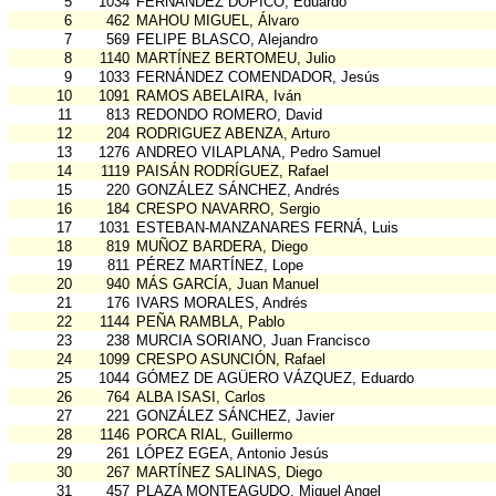
5
1034
FERNÁNDEZ DOPICO, Eduardo
6
462
MAHOU MIGUEL, Álvaro
7
569
FELIPE BLASCO, Alejandro
8
1140
MARTÍNEZ BERTOMEU, Julio
9
1033
FERNÁNDEZ COMENDADOR, Jesús
10
1091
RAMOS ABELAIRA, Iván
11
813
REDONDO ROMERO, David
12
204
RODRIGUEZ ABENZA, Arturo
13
1276
ANDREO VILAPLANA, Pedro Samuel
14
1119
PAISÁN RODRÍGUEZ, Rafael
15
220
GONZÁLEZ SÁNCHEZ, Andrés
16
184
CRESPO NAVARRO, Sergio
17
1031
ESTEBAN-MANZANARES FERNÁ, Luis
18
819
MUÑOZ BARDERA, Diego
19
811
PÉREZ MARTÍNEZ, Lope
20
940
MÁS GARCÍA, Juan Manuel
21
176
IVARS MORALES, Andrés
22
1144
PEÑA RAMBLA, Pablo
23
238
MURCIA SORIANO, Juan Francisco
24
1099
CRESPO ASUNCIÓN, Rafael
25
1044
GÓMEZ DE AGÜERO VÁZQUEZ, Eduardo
26
764
ALBA ISASI, Carlos
27
221
GONZÁLEZ SÁNCHEZ, Javier
28
1146
PORCA RIAL, Guillermo
29
261
LÓPEZ EGEA, Antonio Jesús
30
267
MARTÍNEZ SALINAS, Diego
31
457
PLAZA MONTEAGUDO, Miguel Angel