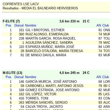
COFRENTES LSE LACV
Resultados - MEDIA EL BALNEARIO HERVIDEROS
F-ELITE (7)
3,6 km 210 m
21 C
Pos
Dorsal
Nombre
AN
Club
1
161
GIL I BROTONS, ESTHER
81
ONI
2
360
RUIZ ALONSO, ESMERALDA
74
MUR
3
238
MARTÍN GARCIA, ROSA RAQUEL
87
TOL
4
1
AGUILERA SÁNCHEZ, SANDRA
79
MAD
5
110
ESPARZA MUÑOZ, MARÍA JOSÉ
84
LOR
6
28
BARCELÓ OTÁLORA, MARÍA TERESA
74
TOT
7
91
DE MINGO DAVILA, MARIA
83
MUR
M-ELITE (13)
4,0 km 245 m
24 C
Pos
Dorsal
Nombre
AN
Club
1
146
GARCÍA MURCIA, JOSÉ ANTONIO
68
LOR
2
58
CARBONELL MARTI, ANTONIO JESÚS
79
IBI 
3
169
GOMEZ ESTRADA, JOSE ANTONIO
82
MUR
4
162
GIL LÓPEZ, VÍCTOR
85
LAS
5
416
TORRES, TONI
83
COM
6
263
MÉRIDA SANCHÍS, SERGIO
93
ALI
7
54
CALVA TROYA, JACINTO
82
ARA