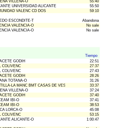
LENA VILLENA-O
55:40
CANTE UNIVERSIDAD ALICANTE
55:50
UNIDAD VALENC CD DOS
59:10
EDO ESCONDITE-T
Abandona
ENCIA VALENCIA-O
No sale
ENCIA VALENCIA-O
No sale
Tiempo
ACETE GODIH
22:51
L COLIVENC
27:37
L COLIVENC
27:43
ACETE GODIH
28:26
ANA TOTANA-O
31:26
TILLA-LA MANC BMT CASAS DE VES
33:37
LENA VILLENA-O
37:24
ACETE GODIH
37:40
CEAM IBI-O
37:41
CEAM IBI-O
38:53
CA LORCA-O
45:08
L COLIVENC
53:15
CANTE ALICANTE-O
1:00:47