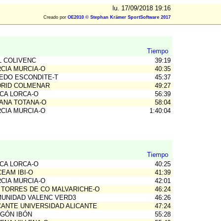
lu. 17/09/2018 19:16
Creado por
OE2010 © Stephan Krämer SportSoftware 2017
Tiempo
L COLIVENC
39:19
CIA MURCIA-O
40:35
EDO ESCONDITE-T
45:37
RID COLMENAR
49:27
CA LORCA-O
56:39
ANA TOTANA-O
58:04
CIA MURCIA-O
1:40:04
Tiempo
CA LORCA-O
40:25
CEAM IBI-O
41:39
CIA MURCIA-O
42:01
 TORRES DE CO MALVARICHE-O
46:24
UNIDAD VALENC VERD3
46:26
CANTE UNIVERSIDAD ALICANTE
47:24
GÓN IBÓN
55:28