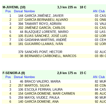
M-JUVENIL (10)
3,3 km 235 m
18 C
Pos
Dorsal
Nombre
AN
Club
1
144
GARCÍA JIMÉNEZ, JAVIER
03
CAS
2
137
GARCÍA BERNABEU, ALVARO
01
ONI
3
394
TAMARIT ROYO, ADRIÁN
01
VAL
4
202
JIMÉNEZ GARCÍA, CARLOS
01
CAS
5
44
BLAZQUEZ LORENTE, MARIO
02
LAS
6
105
ELÍAS SÁNCHEZ, JOSÉ LUIS
02
LOR
7
130
GADANHA MARTINS, ANDRÉ
03
CEH
8
181
GUIJARRO LLAMAS, IVÁN
02
LOR
379
SANCHÍS PONT, HECTOR
02
ALI
38
BERNABEU CARBONELL, MARCOS
03
IBI 
F-SENIOR-A (8)
2,8 km 175 m
15 C
Pos
Dorsal
Nombre
AN
Club
1
46
BRACO VALERO, MARIA
82
MUR
2
257
MARTOS, SILVIA
83
COM
3
106
ESCOLÀ FERRAN, LAURA
84
CAT
4
154
GARCÍA-DOMENE, MARI CARMEN
85
ALI
5
259
MAYOL VIUDEZ, PAULA
90
MUR
6
140
GARCÍA DOMENE, ANA
92
ALI