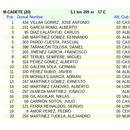
M-CADETE (20)
3,1 km 205 m
17 C
Pos
Dorsal
Nombre
AN
Club
1
434
VILLAR GORRIZ, JOSE ANTONIO
03
CAS
2
151
GARCÍA ROMO, ALBERTO
03
IBI 
3
95
DÍAZ CALATAYUD, CARLOS
03
ALB
4
248
MARTÍNEZ GÓMEZ, FERNANDO
05
ALB
5
303
PARDO CUESTA, PASCUAL
02
CAS
6
398
TARANCÓN TOLOSA, DANIEL
03
CAS
7
203
JIMÉNEZ GARCÍA, FRANCISCO
03
CAS
8
407
TERUEL SEMPERE, MIGUEL
03
ONI
9
324
PÉREZ GÓMEZ, ALBERTO
03
CAS
10
132
GALERA SOLA, GERMAN
02
IBI 
11
330
PÉREZ RUBIO, JAVIER
04
ALB
12
278
MORALES GARCÍA, ADRIÁN
03
CAS
13
247
MARTÍNEZ GÓMEZ, ERNESTO
04
ALB
14
242
MARTÍNEZ CÁNOVAS, ALBERTO
04
LOR
15
297
OLMEDA MARTINEZ, IGNACIO
ALB
16
159
GIL AGUILAR, NIKLAS
03
VAL
17
68
CARRIÓN SOTOS, JULIO
03
CAS
18
121
FERRA REINALDOS, SERGIO
04
LOR
19
8
AMOR PEREZ, PEDRO
05
CEH
20
255
MARTINEZ TUDELA, ALEJANDRO
03
MUR