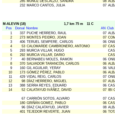
285
MUÑOZ DESCALZO, SANDRA
08
ALB
232
MARCO CANTOS, JULIA
07
ALB
M-ALEVIN (18)
1,7 km 75 m
11 C
Pos
Dorsal
Nombre
AN
Club
1
337
PUCHE HERRERO, RAUL
07
ALB
2
273
MONTES PEIDRO, JOAN
07
COM
3
406
TERUEL SEMPERE, CARLOS
06
ONI
4
53
CALOMARDE CAMBRONERO, ANTONIO
07
CAS
5
293
MURCIA VILLAR, HUGO
CAS
6
292
MURCIA VILLAR, DARIO
CAS
7
40
BERNABEU MOLES, RAMON
06
ONI
8
370
SALVADOR TARANCÓN, CARLOS
06
ALB
9
160
GIL AGUILAR, YERAY
06
VAL
10
173
GÓMEZ PÉREZ, PABLO
06
ALB
11
429
VIDAL REIG, CARLOS
07
ONI
12
98
DÍAZ HERRERO, MIGUEL
07
ALB
13
388
SERRA REYES, EDUARD
06
CAS
14
52
CALATAYUD IVÁÑEZ, DAVID
07
IBI 
67
CARRIÓN SOTOS, ALVARO
07
CAS
180
GRIÑÁN GOMEZ, PABLO
06
CAS
96
DÍAZ CALATAYUD, JAVIER
08
ALB
401
TEJEDOR REVERTE, JUAN
06
TOT