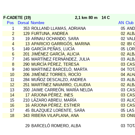
F-CADETE (19)
2,1 km 80 m
14 C
Pos
Dorsal
Nombre
AN
Club
1
353
ROLLAND LLAMAS, ADRIANA
05
AND
2
129
FURTUNA, ANDREA
02
ALB
3
19
ARNAU OCHANDO, SARA
02
VAL
4
13
APARICIO GARRIGÓS, MARINA
02
IBI 
5
149
GARCÍA PEÑAS, LUCÍA
05
LOR
6
201
JIMÉNEZ GARCÍA, ALICIA
02
ALB
7
245
MARTÍNEZ FERNÁNDEZ, JULIA
03
ALB
8
290
MURCÍA PÉREZ, TERESA
03
CAS
9
240
MARTINEZ BARCELÓ, MARTA
04
TOT
10
206
JIMÉNEZ TORRES, ROCÍO
04
ALH
11
284
MUÑOZ DESCALZO, ANDREA
03
ALB
12
251
MARTÍNEZ NAVARRO, CLAUDIA
02
ALB
13
200
JAIME CARREÓN, MARÍA NELDA
03
CAS
14
17
ARJONA PÉREZ, INES
03
CAS
15
210
LÁZARO ABREU, MARÍA
03
ALI
16
16
ARJONA PÉREZ, ESTHER
03
CAS
17
45
BLAZQUEZ LORENTE, SARA
05
LAS
18
343
RIBERA VILAPLANA, ANA
03
ONI
29
BARCELÓ ROMERO, ALBA
03
TOT