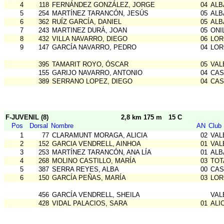
4
118
FERNÁNDEZ GONZÁLEZ, JORGE
04
ALB
5
254
MARTÍNEZ TARANCÓN, JESÚS
05
ALB
6
362
RUÍZ GARCÍA, DANIEL
05
ALB
7
243
MARTINEZ DURÁ, JOAN
05
ONI
8
432
VILLA NAVARRO, DIEGO
06
LOR
9
147
GARCÍA NAVARRO, PEDRO
04
LOR
395
TAMARIT ROYO, ÓSCAR
05
VAL
155
GARIJO NAVARRO, ANTONIO
04
CAS
389
SERRANO LOPEZ, DIEGO
04
CAS
F-JUVENIL (8)
2,8 km 175 m
15 C
Pos
Dorsal
Nombre
AN
Club
1
77
CLARAMUNT MORAGA, ALICIA
02
VAL
2
152
GARCIA VENDRELL, AINHOA
01
VAL
3
253
MARTÍNEZ TARANCÓN, ANA LÍA
01
ALB
4
268
MOLINO CASTILLO, MARÍA
03
TOT
5
387
SERRA REYES, ALBA
00
CAS
6
150
GARCÍA PEÑAS, MARÍA
03
LOR
456
GARCÍA VENDRELL, SHEILA
VAL
428
VIDAL PALACIOS, SARA
01
ALI