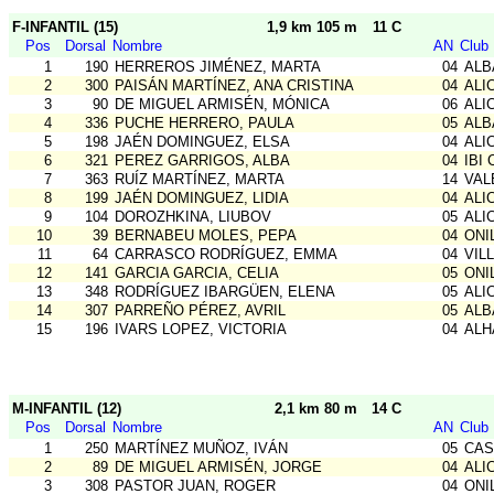
F-INFANTIL (15)
1,9 km 105 m
11 C
Pos
Dorsal
Nombre
AN
Club
1
190
HERREROS JIMÉNEZ, MARTA
04
ALB
2
300
PAISÁN MARTÍNEZ, ANA CRISTINA
04
ALI
3
90
DE MIGUEL ARMISÉN, MÓNICA
06
ALI
4
336
PUCHE HERRERO, PAULA
05
ALB
5
198
JAÉN DOMINGUEZ, ELSA
04
ALI
6
321
PEREZ GARRIGOS, ALBA
04
IBI 
7
363
RUÍZ MARTÍNEZ, MARTA
14
VAL
8
199
JAÉN DOMINGUEZ, LIDIA
04
ALI
9
104
DOROZHKINA, LIUBOV
05
ALI
10
39
BERNABEU MOLES, PEPA
04
ONI
11
64
CARRASCO RODRÍGUEZ, EMMA
04
VIL
12
141
GARCIA GARCIA, CELIA
05
ONI
13
348
RODRÍGUEZ IBARGÜEN, ELENA
05
ALI
14
307
PARREÑO PÉREZ, AVRIL
05
ALB
15
196
IVARS LOPEZ, VICTORIA
04
ALH
M-INFANTIL (12)
2,1 km 80 m
14 C
Pos
Dorsal
Nombre
AN
Club
1
250
MARTÍNEZ MUÑOZ, IVÁN
05
CAS
2
89
DE MIGUEL ARMISÉN, JORGE
04
ALI
3
308
PASTOR JUAN, ROGER
04
ONI