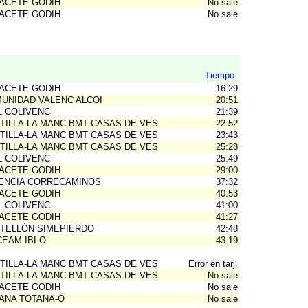
ACETE GODIH
No sale
ACETE GODIH
No sale
Tiempo
ACETE GODIH
16:29
UNIDAD VALENC ALCOI
20:51
L COLIVENC
21:39
TILLA-LA MANC BMT CASAS DE VES
22:52
TILLA-LA MANC BMT CASAS DE VES
23:43
TILLA-LA MANC BMT CASAS DE VES
25:28
L COLIVENC
25:49
ACETE GODIH
29:00
ENCIA CORRECAMINOS
37:32
ACETE GODIH
40:53
L COLIVENC
41:00
ACETE GODIH
41:27
TELLÓN SIMEPIERDO
42:48
CEAM IBI-O
43:19
TILLA-LA MANC BMT CASAS DE VES
Error en tarj.
TILLA-LA MANC BMT CASAS DE VES
No sale
ACETE GODIH
No sale
ANA TOTANA-O
No sale