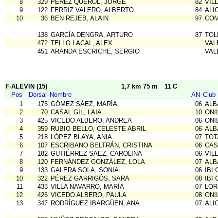
8
329
PEREZ QUEROL, JORGE
82
VIL
9
122
FERRIZ VALERO, ALBERTO
84
ALI
10
36
BEN REJEB, ALAIN
97
COM
138
GARCÍA DENGRA, ARTURO
87
TOL
472
TELLO LACAL, ALEX
VAL
451
ARANDA ESCRICHE, SERGIO
VAL
F-ALEVIN (15)
1,7 km 75 m
11 C
Pos
Dorsal
Nombre
AN
Club
1
175
GÓMEZ SÁEZ, MARÍA
06
ALB
2
70
CASAL GIL, LAIA
10
ONI
3
425
VICEDO ALBERO, ANDREA
06
ONI
4
359
RUBIO BELLO, CELESTE ABRIL
06
ALB
5
218
LÓPEZ BLAYA, ANIA
07
TOT
6
107
ESCRIBANO BELTRÁN, CRISTINA
06
CAS
7
182
GUTIÉRREZ SAEZ, CAROLINA
06
VIL
8
120
FERNÁNDEZ GONZÁLEZ, LOLA
07
ALB
9
133
GALERA SOLA, SONIA
06
IBI 
10
322
PÉREZ GARRIGÓS, SARA
08
IBI 
11
433
VILLA NAVARRO, MARÍA
07
LOR
12
426
VICEDO ALBERO, PAULA
08
ONI
13
347
RODRÍGUEZ IBARGÜEN, ANA
07
ALI