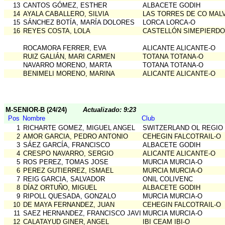
13
CANTOS GÓMEZ, ESTHER
ALBACETE GODIH
14
AYALA CABALLERO, SILVIA
LAS TORRES DE CO MAL
15
SÁNCHEZ BOTÍA, MARÍA DOLORES
LORCA LORCA-O
16
REYES COSTA, LOLA
CASTELLÓN SIMEPIERDO
ROCAMORA FERRER, EVA
ALICANTE ALICANTE-O
RUIZ GALIÁN, MARI CARMEN
TOTANA TOTANA-O
NAVARRO MORENO, MARTA
TOTANA TOTANA-O
BENIMELI MORENO, MARINA
ALICANTE ALICANTE-O
M-SENIOR-B (24/24)
Actualizado: 9:23
Pos
Nombre
Club
1
RICHARTE GOMEZ, MIGUEL ANGEL
SWITZERLAND OL REGIO
2
AMOR GARCIA, PEDRO ANTONIO
CEHEGIN FALCOTRAIL-O
3
SÁEZ GARCÍA, FRANCISCO
ALBACETE GODIH
4
CRESPO NAVARRO, SERGIO
ALICANTE ALICANTE-O
5
ROS PEREZ, TOMAS JOSE
MURCIA MURCIA-O
6
PEREZ GUTIERREZ, ISMAEL
MURCIA MURCIA-O
7
REIG GARCIA, SALVADOR
ONIL COLIVENC
8
DÍAZ ORTUÑO, MIGUEL
ALBACETE GODIH
9
RIPOLL QUESADA, GONZALO
MURCIA MURCIA-O
10
DE MAYA FERNANDEZ, JUAN
CEHEGIN FALCOTRAIL-O
11
SAEZ HERNANDEZ, FRANCISCO JAVIER
MURCIA MURCIA-O
12
CALATAYUD GINER, ANGEL
IBI CEAM IBI-O