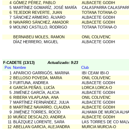
4
GÓMEZ PÉREZ, PABLO
ALBACETE GODIH
5
MARTÍNEZ GOMARÍZ, JOSÉ MARÍA
CALASPARRA CALASPAR
6
TEJEDOR REVERTE, JUAN
TOTANA TOTANA-O
7
SÁNCHEZ ARMERO, ÁLVARO
ALBACETE GODIH
8
NAVARRO SÁNCHEZ, AMADOR
ALBACETE GODIH
9
MOLINO CASTILLO, RODRIGO
TOTANA TOTANA-O
BERNABEU MOLES, RAMON
ONIL COLIVENC
DÍAZ HERRERO, MIGUEL
ALBACETE GODIH
F-CADETE (13/13)
Actualizado: 9:23
Pos
Nombre
Club
1
APARICIO GARRIGÓS, MARINA
IBI CEAM IBI-O
2
BELLOSO POVEDA, MARIA
ONIL COLIVENC
3
FURTUNA, ANDREA
ALBACETE GODIH
4
GARCÍA PEÑAS, LUCÍA
LORCA LORCA-O
5
JIMÉNEZ GARCÍA, ALICIA
ALBACETE GODIH
6
RIBERA VILAPLANA, ANA
ONIL COLIVENC
7
MARTÍNEZ FERNÁNDEZ, JULIA
ALBACETE GODIH
8
MARTÍNEZ NAVARRO, CLAUDIA
ALBACETE GODIH
9
JIMÉNEZ TORRES, ROCÍO
ALHAMA DE MURCIA ALH
10
MUÑOZ DESCALZO, ANDREA
ALBACETE GODIH
11
BLÁZQUEZ LORENTE, SARA
LAS TORRES DE CO MAL
12
ABELLAN GARCIA, ALEJANDRA
MURCIA MURCIA-O