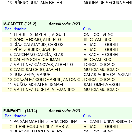
13
PIÑERO RUIZ, ANA BELÉN
MOLINA DE SEGURA SEN
M-CADETE (12/12)
Actualizado: 9:23
Pos
Nombre
Club
1
TERUEL SEMPERE, MIGUEL
ONIL COLIVENC
2
GARCÍA ROMO, ALBERTO
IBI CEAM IBI-O
3
DÍAZ CALATAYUD, CARLOS
ALBACETE GODIH
4
PÉREZ RUBIO, JAVIER
ALBACETE GODIH
5
CARCHANO GARCÍA, BLAS
ALBACETE GODIH
6
GALERA SOLA, GERMAN
IBI CEAM IBI-O
7
MARTÍNEZ CÁNOVAS, ALBERTO
LORCA LORCA-O
8
CANO SALCEDO, JAVIER
MURCIA MURCIA-O
9
RUIZ VERA, MANUEL
CALASPARRA CALASPAR
10
GONZÁLEZ-CONDE ABRIL, ANTONIO JUAN
LORCA LORCA-O
11
MUÑOZ MORALES, ISMAEL
SANTOMERA ASON
12
MARTINEZ TUDELA, ALEJANDRO
MURCIA MURCIA-O
F-INFANTIL (14/14)
Actualizado: 9:23
Pos
Nombre
Club
1
PAISÁN MARTÍNEZ, ANA CRISTINA
ALICANTE UNIVERSIDAD 
2
HERREROS JIMÉNEZ, MARTA
ALBACETE GODIH
3
BERNABEU MOLES, PEPA
ONIL COLIVENC