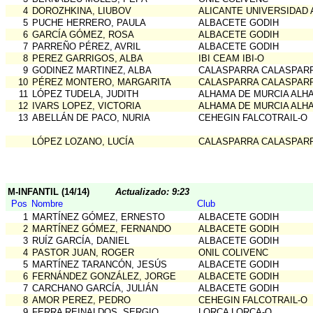
4
DOROZHKINA, LIUBOV
ALICANTE UNIVERSIDAD 
5
PUCHE HERRERO, PAULA
ALBACETE GODIH
6
GARCÍA GÓMEZ, ROSA
ALBACETE GODIH
7
PARREÑO PÉREZ, AVRIL
ALBACETE GODIH
8
PEREZ GARRIGOS, ALBA
IBI CEAM IBI-O
9
GODINEZ MARTINEZ, ALBA
CALASPARRA CALASPAR
10
PÉREZ MONTERO, MARGARITA
CALASPARRA CALASPAR
11
LÓPEZ TUDELA, JUDITH
ALHAMA DE MURCIA ALH
12
IVARS LOPEZ, VICTORIA
ALHAMA DE MURCIA ALH
13
ABELLÁN DE PACO, NURIA
CEHEGIN FALCOTRAIL-O
LÓPEZ LOZANO, LUCÍA
CALASPARRA CALASPAR
M-INFANTIL (14/14)
Actualizado: 9:23
Pos
Nombre
Club
1
MARTÍNEZ GÓMEZ, ERNESTO
ALBACETE GODIH
2
MARTÍNEZ GÓMEZ, FERNANDO
ALBACETE GODIH
3
RUÍZ GARCÍA, DANIEL
ALBACETE GODIH
4
PASTOR JUAN, ROGER
ONIL COLIVENC
5
MARTÍNEZ TARANCÓN, JESÚS
ALBACETE GODIH
6
FERNÁNDEZ GONZÁLEZ, JORGE
ALBACETE GODIH
7
CARCHANO GARCÍA, JULIÁN
ALBACETE GODIH
8
AMOR PEREZ, PEDRO
CEHEGIN FALCOTRAIL-O
9
FERRA REINALDOS, SERGIO
LORCA LORCA-O