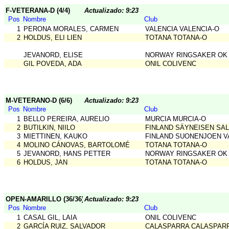
F-VETERANA-D (4/4)
Actualizado: 9:23
Pos
Nombre
Club
1
PERONA MORALES, CARMEN
VALENCIA VALENCIA-O
2
HOLDUS, ELI LIEN
TOTANA TOTANA-O
JEVANORD, ELISE
NORWAY RINGSAKER OK
GIL POVEDA, ADA
ONIL COLIVENC
M-VETERANO-D (6/6)
Actualizado: 9:23
Pos
Nombre
Club
1
BELLO PEREIRA, AURELIO
MURCIA MURCIA-O
2
BUTILKIN, NIILO
FINLAND SÄYNEISEN SA
3
MIETTINEN, KAUKO
FINLAND SUONENJOEN 
4
MOLINO CÁNOVAS, BARTOLOMÉ
TOTANA TOTANA-O
5
JEVANORD, HANS PETTER
NORWAY RINGSAKER OK
6
HOLDUS, JAN
TOTANA TOTANA-O
OPEN-AMARILLO (36/36)
Actualizado: 9:23
Pos
Nombre
Club
1
CASAL GIL, LAIA
ONIL COLIVENC
2
GARCÍA RUIZ, SALVADOR
CALASPARRA CALASPAR