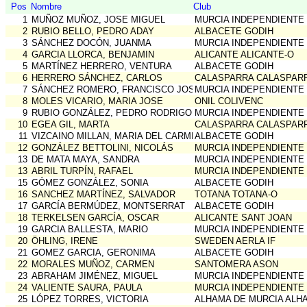
Pos
Nombre
Club
1
MUÑOZ MUÑOZ, JOSE MIGUEL
MURCIA INDEPENDIENTE
2
RUBIO BELLO, PEDRO ADAY
ALBACETE GODIH
3
SÁNCHEZ DOCÓN, JUANMA
MURCIA INDEPENDIENTE
4
GARCIA LLORCA, BENJAMIN
ALICANTE ALICANTE-O
5
MARTÍNEZ HERRERO, VENTURA
ALBACETE GODIH
6
HERRERO SÁNCHEZ, CARLOS
CALASPARRA CALASPAR
7
SÁNCHEZ ROMERO, FRANCISCO JOSÉ
MURCIA INDEPENDIENTE
8
MOLES VICARIO, MARIA JOSE
ONIL COLIVENC
9
RUBIO GONZÁLEZ, PEDRO RODRIGO
MURCIA INDEPENDIENTE
10
EGEA GIL, MARTA
CALASPARRA CALASPAR
11
VIZCAINO MILLAN, MARIA DEL CARMEN
ALBACETE GODIH
12
GONZÁLEZ BETTOLINI, NICOLÁS
MURCIA INDEPENDIENTE
13
DE MATA MAYA, SANDRA
MURCIA INDEPENDIENTE
13
ABRIL TURPÍN, RAFAEL
MURCIA INDEPENDIENTE
15
GÓMEZ GONZÁLEZ, SONIA
ALBACETE GODIH
16
SANCHEZ MARTÍNEZ, SALVADOR
TOTANA TOTANA-O
17
GARCÍA BERMÚDEZ, MONTSERRAT
ALBACETE GODIH
18
TERKELSEN GARCÍA, OSCAR
ALICANTE SANT JOAN
19
GARCIA BALLESTA, MARIO
MURCIA INDEPENDIENTE
20
ÖHLING, IRENE
SWEDEN AERLA IF
21
GOMEZ GARCIA, GERONIMA
ALBACETE GODIH
22
MORALES MUÑOZ, CARMEN
SANTOMERA ASON
23
ABRAHAM JIMÉNEZ, MIGUEL
MURCIA INDEPENDIENTE
24
VALIENTE SAURA, PAULA
MURCIA INDEPENDIENTE
25
LÓPEZ TORRES, VICTORIA
ALHAMA DE MURCIA ALH