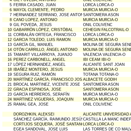
5
FERRA CASADO, JUAN
LORCA LORCA-O
6
MAYOL CLEMENTE, PEDRO
MURCIA MURCIA-O
7
HERNANDEZ SERRANO, JOSE ANTONIO
SANTOMERA ASON
8
CANO LOPEZ, ANTONIO
MURCIA MURCIA-O
9
GIL POVEDA, JESUS
ONIL COLIVENC
10
GABARRÓN LÓPEZ, CRISTÓBAL
CEHEGIN FALCOTRAIL-O
11
CORBALÁN ORTEGA, FRANCISCO
LORCA LORCA-O
12
GARCIA TOLEDO, LUIS RAMON
MURCIA MURCIA-O
13
GARCÍA GIL, MANUEL
MOLINA DE SEGURA SEN
14
OTÓN CARRILLO, ÁNGEL ANTONIO
MOLINA DE SEGURA SEN
15
TAMARIT VILLARROYA, JUANJO
VALENCIA VALENCIA-O
16
PEREZ CARBONELL, ANGEL
IBI CEAM IBI-O
17
LÓPEZ HERNANDEZ, ANGEL
ALICANTE SANT JOAN
18
IBAÑEZ MONTERO, JESUS
MURCIA MURCIA-O
19
SEGURA RUIZ, RAMÓN
TOTANA TOTANA-O
20
MARTÍNEZ GARCÍA, FRANCISCO JOSÉ
ALBACETE GODIH
21
BROCAL MARTINEZ, VICENTE JOSE
SANTOMERA ASON
22
GRACIA ESPINOSA, JOSE
SANTOMERA ASON
23
GARCÍA HERREROS, SERAFÍN
MURCIA MURCIA-O
24
MARTINEZ VIGUERAS, JOAQUIN
MURCIA MURCIA-O
25
RAMAL GEA, JOSE
ONIL COLIVENC
DOROZHKIN, ALEKSEI
ALICANTE UNIVERSIDAD 
SÁNCHEZ GARCÍA, RAIMUNDO JESÚS
CASTILLA LA MANC INDE
CORTIJOS SEQUERA, JOSÉ SANTANO
LORCA LORCA-O
EGEA SANDOVAL, JOSE LUIS
LAS TORRES DE CO MAL