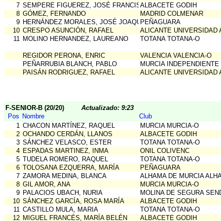
7
SEMPERE FIGUEREZ, JOSÉ FRANCISCO
ALBACETE GODIH
8
GÓMEZ, FERNANDO
MADRID COLMENAR
9
HERNÁNDEZ MORALES, JOSÉ JOAQUÍN
PEÑAGUARA
10
CRESPO ASUNCIÓN, RAFAEL
ALICANTE UNIVERSIDAD 
11
MOLINO HERNANDEZ, LAUREANO
TOTANA TOTANA-O
REGIDOR PERONA, ENRIC
VALENCIA VALENCIA-O
PEÑARRUBIA BLANCH, PABLO
MURCIA INDEPENDIENTE
PAISÁN RODRIGUEZ, RAFAEL
ALICANTE UNIVERSIDAD 
F-SENIOR-B (20/20)
Actualizado: 9:23
Pos
Nombre
Club
1
CHACON MARTÍNEZ, RAQUEL
MURCIA MURCIA-O
2
OCHANDO CERDÁN, LLANOS
ALBACETE GODIH
3
SÁNCHEZ VELASCO, ESTER
TOTANA TOTANA-O
4
ESPADAS MARTINEZ, INMA
ONIL COLIVENC
5
TUDELA ROMERO, RAQUEL
TOTANA TOTANA-O
6
TOLOSANA EZQUERRA, MARÍA
PEÑAGUARA
7
ZAMORA MEDINA, BLANCA
ALHAMA DE MURCIA ALH
8
GIL AMOR, ANA
MURCIA MURCIA-O
9
PALACIOS UBACH, NURIA
MOLINA DE SEGURA SEN
10
SÁNCHEZ GARCÍA, ROSA MARÍA
ALBACETE GODIH
11
CASTILLO MULA, MARIA
TOTANA TOTANA-O
12
MIGUEL FRANCÉS, MARÍA BELÉN
ALBACETE GODIH