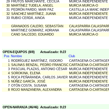
29
FRUTOS MARCHANTE, CECILIA
MURCIA INDEPENDIENTE
30
MARTÍNEZ TUDELA, ANGEL
MURCIA MURCIA-O
31
PEDRÓN PARDO, MARI PAZ
CASTILLA LA MANC INDE
32
SÁNCHEZ MARTÍNEZ, JUANA
MURCIA INDEPENDIENTE
33
RUBIO CERDÁ, AINOA
MURCIA INDEPENDIENTE
GRANADOS CALERO, SEBASTÍAN
CALASPARRA CALASPAR
MARTINEZ GOMARIZ, ADRIANA
CALASPARRA CALASPAR
CANO SALCEDO, EDUARDO
MURCIA MURCIA-O
OPEN-EQUIPOS (8/8)
Actualizado: 9:23
Pos
Nombre
Club
1
RODRÍGUEZ MARTÍNEZ, ISIDORO
CARTAGENA O-CARTAGE
1
SALINAS BENZAL, PEDRO FRANCISCO
CARTAGENA O-CARTAGE
3
PASCUAL PLAZAS, ANTONIO CÉSAR
MURCIA INDEPENDIENTE
4
SOROKINA, ELENA
MURCIA INDEPENDIENTE
5
ROCA PEÑARANDA, CARLOS JAVIER
MURCIA INDEPENDIENTE
5
NÚÑEZ GARCÍA, JOSÉ
MURCIA INDEPENDIENTE
7
OTÓN COSTA, SUSANA
CARTAGENA O-CARTAGE
8
ROJO MANZANERA, ALEXANDRA
CARTAGENA O-CARTAGE
OPEN-NARANJA (46/46)
Actualizado: 9:23