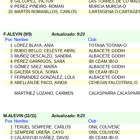
8
GIL LÓPEZ, VÍCTOR
LAS TORRES DE CO MAL
9
PEREZ PIÑEIRO, ROMAN
MURCIA MURCIA-O
10
MARTÍN ROMANILLOS, CARLOS
CARTAGENA O-CARTAGE
F-ALEVIN (9/9)
Actualizado: 9:23
Pos
Nombre
Club
1
LÓPEZ BLAYA, ANIA
TOTANA TOTANA-O
2
RUBIO BELLO, CELESTE ABRIL
ALBACETE GODIH
3
MUÑOZ DESCALZO, SANDRA
ALBACETE GODIH
4
PÉREZ GARRIGÓS, SARA
IBI CEAM IBI-O
5
GÓMEZ SÁEZ, MARÍA
ALBACETE GODIH
6
GALERA SOLA, SONIA
IBI CEAM IBI-O
7
FERNÁNDEZ GONZÁLEZ, LOLA
ALBACETE GODIH
8
ABELLÁN DE PACO, AINOA
CEHEGIN FALCOTRAIL-O
MARTÍNEZ LOZANO, CARMEN
CALASPARRA CALASPAR
M-ALEVIN (11/11)
Actualizado: 9:23
Pos
Nombre
Club
1
TERUEL SEMPERE, CARLOS
ONIL COLIVENC
2
SEMPERE UREÑA, CAYO
ONIL COLIVENC
3
CALATAYUD IVÁÑEZ, DAVID
IBI CEAM IBI-O