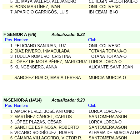
5
DE MAYA VALERO, ALEJANDRO
CEHEGIN FALCOTRAIL-O
6
PONS MARTÍNEZ, IVAN
ONIL COLIVENC
7
APARICIO GARRIGÓS, LUIS
IBI CEAM IBI-O
F-SENIOR-A (6/6)
Actualizado: 9:23
Pos
Nombre
Club
1
FELICIANO SANJUAN, LUZ
ONIL COLIVENC
2
DÍAZ RIVERO, INMACULADA
TOTANA TOTANA-O
3
TUDELA ROMERO, CRISTINA
TOTANA TOTANA-O
4
LÓPEZ DE MOTA PÉREZ, MARI CRUZ
LORCA LORCA-O
5
KLINGENBERG, ANNA
ALICANTE SANT JOAN
SANCHEZ RUBIO, MARIA TERESA
MURCIA MURCIA-O
M-SENIOR-A (14/14)
Actualizado: 9:23
Pos
Nombre
Club
1
AMOR PÉREZ, JOSÉ ANTONIO
LORCA LORCA-O
2
MARTÍNEZ CÁRCEL, CARLOS
SANTOMERA ASON
3
LÓPEZ PLAZAS, CÉSAR
LORCA LORCA-O
4
SANCHEZ ESPINOSA, ROBERTO
SANTOMERA ASON
5
VICARIO RODRÍGUEZ, RUBEN
ALHAMA DE MURCIA ALH
6
CÁMARA VILLAGORDO, VICTOR R.
SANTOMERA ASON