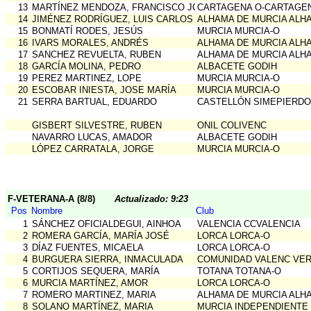
13
MARTÍNEZ MENDOZA, FRANCISCO JOSE
CARTAGENA O-CARTAGE
14
JIMÉNEZ RODRÍGUEZ, LUIS CARLOS
ALHAMA DE MURCIA ALH
15
BONMATÍ RODES, JESÚS
MURCIA MURCIA-O
16
IVARS MORALES, ANDRÉS
ALHAMA DE MURCIA ALH
17
SANCHEZ REVUELTA, RUBEN
ALHAMA DE MURCIA ALH
18
GARCÍA MOLINA, PEDRO
ALBACETE GODIH
19
PEREZ MARTINEZ, LOPE
MURCIA MURCIA-O
20
ESCOBAR INIESTA, JOSE MARÍA
MURCIA MURCIA-O
21
SERRA BARTUAL, EDUARDO
CASTELLÓN SIMEPIERDO
GISBERT SILVESTRE, RUBEN
ONIL COLIVENC
NAVARRO LUCAS, AMADOR
ALBACETE GODIH
LÓPEZ CARRATALA, JORGE
MURCIA MURCIA-O
F-VETERANA-A (8/8)
Actualizado: 9:23
Pos
Nombre
Club
1
SÁNCHEZ OFICIALDEGUI, AINHOA
VALENCIA CCVALENCIA
2
ROMERA GARCÍA, MARÍA JOSÉ
LORCA LORCA-O
3
DÍAZ FUENTES, MICAELA
LORCA LORCA-O
4
BURGUERA SIERRA, INMACULADA
COMUNIDAD VALENC VE
5
CORTIJOS SEQUERA, MARÍA
TOTANA TOTANA-O
6
MURCIA MARTÍNEZ, AMOR
LORCA LORCA-O
7
ROMERO MARTINEZ, MARIA
ALHAMA DE MURCIA ALH
8
SOLANO MARTÍNEZ, MARIA
MURCIA INDEPENDIENTE