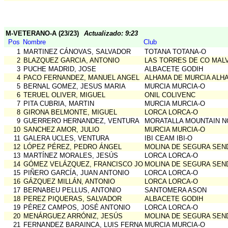
M-VETERANO-A (23/23)
Actualizado: 9:23
Pos
Nombre
Club
1
MARTINEZ CÁNOVAS, SALVADOR
TOTANA TOTANA-O
2
BLAZQUEZ GARCIA, ANTONIO
LAS TORRES DE CO MAL
3
PUCHE MADRID, JOSE
ALBACETE GODIH
4
PACO FERNANDEZ, MANUEL ANGEL
ALHAMA DE MURCIA ALH
5
BERNAL GOMEZ, JESUS MARIA
MURCIA MURCIA-O
6
TERUEL OLIVER, MIGUEL
ONIL COLIVENC
7
PITA CUBRIA, MARTIN
MURCIA MURCIA-O
8
GIRONA BELMONTE, MIGUEL
LORCA LORCA-O
9
GUERRERO HERNANDEZ, VENTURA
MORATALLA MOUNTAIN 
10
SANCHEZ AMOR, JULIO
MURCIA MURCIA-O
11
GALERA UCLES, VENTURA
IBI CEAM IBI-O
12
LÓPEZ PÉREZ, PEDRO ÁNGEL
MOLINA DE SEGURA SEN
13
MARTÍNEZ MORALES, JESÚS
LORCA LORCA-O
14
GÓMEZ VELÁZQUEZ, FRANCISCO JOSÉ
MOLINA DE SEGURA SEN
15
PIÑERO GARCÍA, JUAN ANTONIO
LORCA LORCA-O
16
GÁZQUEZ MILLÁN, ANTONIO
LORCA LORCA-O
17
BERNABEU PELLUS, ANTONIO
SANTOMERA ASON
18
PEREZ PIQUERAS, SALVADOR
ALBACETE GODIH
19
PÉREZ CAMPOS, JOSÉ ANTONIO
LORCA LORCA-O
20
MENÁRGUEZ ARRÓNIZ, JESÚS
MOLINA DE SEGURA SEN
21
FERNANDEZ BARAINCA, LUIS FERNANDO
MURCIA MURCIA-O