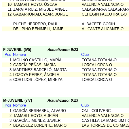
10
TAMARIT ROYO, ÓSCAR
VALENCIA VALENCIA-O
11
ZAPATA RUIZ, MIGUEL ÁNGEL
CALASPARRA CALASPAR
12
GABARRÓN ALCÁZAR, JORGE
CEHEGIN FALCOTRAIL-O
PUCHE HERRERO, RAUL
ALBACETE GODIH
DEL PINO BENIMELI, JAIME
ALICANTE ALICANTE-O
F-JUVENIL (5/5)
Actualizado: 9:23
Pos
Nombre
Club
1
MOLINO CASTILLO, MARÍA
TOTANA TOTANA-O
2
GARCÍA PEÑAS, MARÍA
LORCA LORCA-O
3
MARTINEZ BARCELÓ, MARTA
TOTANA TOTANA-O
4
LOZOYA PEREZ, ÁNGELA
TOTANA TOTANA-O
5
CORTIJOS LÓPEZ, MIREYA
LORCA LORCA-O
M-JUVENIL (7/7)
Actualizado: 9:23
Pos
Nombre
Club
1
GARCÍA BERNABEU, ALVARO
ONIL COLIVENC
2
TAMARIT ROYO, ADRIÁN
VALENCIA VALENCIA-O
3
GARCÍA JIMÉNEZ, JAVIER
CASTILLA-LA MANC BMT 
4
BLAZQUEZ LORENTE, MARIO
LAS TORRES DE CO MAL