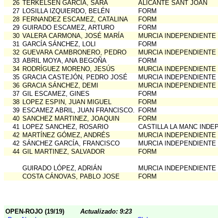
26
TERKELSEN GARCIA, SARA
ALICANTE SANT JOAN
27
LOSILLA IZQUIERDO, BELÉN
FORM
28
FERNANDEZ ESCAMEZ, CATALINA
FORM
29
GUIRADO ESCAMEZ, ARTURO
FORM
30
VALERA CARMONA, JOSÉ MARÍA
MURCIA INDEPENDIENTE
31
GARCÍA SÁNCHEZ, LOLI
FORM
32
GUEVARA CAMBRONERO, PEDRO
MURCIA INDEPENDIENTE
33
ABRIL MOYA, ANA BEGOÑA
FORM
34
RODRÍGUEZ MORENO, JESÚS
MURCIA INDEPENDIENTE
35
GRACIA CASTEJÓN, PEDRO JOSÉ
MURCIA INDEPENDIENTE
36
GRACIA SÁNCHEZ, DEMI
MURCIA INDEPENDIENTE
37
GIL ESCAMEZ, GINES
FORM
38
LOPEZ ESPIN, JUAN MIGUEL
FORM
39
ESCAMEZ ABRIL, JUAN FRANCISCO.
FORM
40
SANCHEZ MARTINEZ, JOAQUIN
FORM
41
LOPEZ SANCHEZ, ROSARIO
CASTILLA LA MANC INDE
42
MARTÍNEZ GÓMEZ, ANDRÉS
MURCIA INDEPENDIENTE
42
SÁNCHEZ GARCÍA, FRANCISCO
MURCIA INDEPENDIENTE
44
GIL MARTINEZ, SALVADOR
FORM
GUIRADO LÓPEZ, ADRIÁN
MURCIA INDEPENDIENTE
COSTA CÁNOVAS, PABLO JOSE
FORM
OPEN-ROJO (19/19)
Actualizado: 9:23