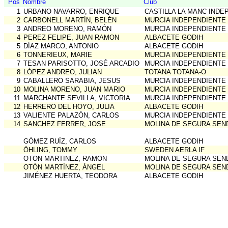
Pos
Nombre
Club
1
URBANO NAVARRO, ENRIQUE
CASTILLA LA MANC INDE
2
CARBONELL MARTÍN, BELÉN
MURCIA INDEPENDIENTE
3
ANDREO MORENO, RAMÓN
MURCIA INDEPENDIENTE
4
PEREZ FELIPE, JUAN RAMON
ALBACETE GODIH
5
DÍAZ MARCO, ANTONIO
ALBACETE GODIH
6
TONNERIEUX, MARIE
MURCIA INDEPENDIENTE
7
TESAN PARISOTTO, JOSÉ ARCADIO
MURCIA INDEPENDIENTE
8
LÓPEZ ANDREO, JULIAN
TOTANA TOTANA-O
9
CABALLERO SARABIA, JESUS
MURCIA INDEPENDIENTE
10
MOLINA MORENO, JUAN MARIO
MURCIA INDEPENDIENTE
11
MARCHANTE SEVILLA, VICTORIA
MURCIA INDEPENDIENTE
12
HERRERO DEL HOYO, JULIA
ALBACETE GODIH
13
VALIENTE PALAZÓN, CARLOS
MURCIA INDEPENDIENTE
14
SANCHEZ FERRER, JOSE
MOLINA DE SEGURA SEN
GÓMEZ RUÍZ, CARLOS
ALBACETE GODIH
ÖHLING, TOMMY
SWEDEN AERLA IF
OTON MARTINEZ, RAMON
MOLINA DE SEGURA SEN
OTÓN MARTÍNEZ, ÁNGEL
MOLINA DE SEGURA SEN
JIMÉNEZ HUERTA, TEODORA
ALBACETE GODIH