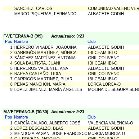
SANCHEZ, CARLOS
COMUNIDAD VALENC VE
MARCO PIQUERAS, FERNANDO
ALBACETE GODIH
F-VETERANA-B (9/9)
Actualizado: 9:23
Pos
Nombre
Club
1
HERRERO VINADER, JOAQUINA
ALBACETE GODIH
2
GARRIGÓS MARTÍNEZ, MÓNICA
IBI CEAM IBI-O
3
SÁNCHEZ MARTÍNEZ, ANTONIA
ONIL COLIVENC
4
SOLA BAUTISTA, JUANI
IBI CEAM IBI-O
5
HERREROS VALIENTE, ANA
ALBACETE GODIH
6
BAREA CASTAÑO, LIDIA
ONIL COLIVENC
7
GARRIGÓS MARTINEZ, PILAR
IBI CEAM IBI-O
8
PEÑAS MANCHÓN, MARÍA
LORCA LORCA-O
9
LÓPEZ JIMÉNEZ, MARÍA ÁNGELES
MOLINA DE SEGURA SEN
M-VETERANO-B (30/30)
Actualizado: 9:23
Pos
Nombre
Club
1
GARCÍA CALADO, ALBERTO JOSÉ
VALENCIA VALENCIA-O
2
LÓPEZ DESCALZO, BLAS
ALBACETE GODIH
3
MENDOZA PAGAN, JOSE FRANCISCO
MURCIA MURCIA-O
4
GIL POVEDA, ANTONIO
ONIL COLIVENC