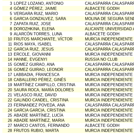
3
LOPEZ LOZANO, ANTONIO
CALASPARRA CALASPAR
4
GÓMEZ PÉREZ, JAIME
ALBACETE GODIH
5
VERGARA RUIZ, MARIO
CALASPARRA CALASPAR
6
GARCIA GONZALVEZ, SARA
MOLINA DE SEGURA SEN
7
ZAPATA RUIZ, JOSE
CALASPARRA CALASPAR
8
DOROZHKINA, ELENA
ALICANTE UNIVERSIDAD 
9
ALARCÓN TORRES, LUNA
ALBACETE GODIH
10
FRUTOS MARCHANTE, VÍCTOR
MURCIA INDEPENDIENTE
11
RIOS MAYA, ISABEL
CALASPARRA CALASPAR
12
GARCIA RUIZ, JESUS
CALASPARRA CALASPAR
13
ERCOLE, GIOVANNI
MURCIA INDEPENDIENTE
14
HANNE, EVGENYI
RUSSIA NO CLUB
15
GOMEZ GUIRAO, ANA
CALASPARRA CALASPAR
16
GOMEZ GUIRAO, LEONOR
CALASPARRA CALASPAR
17
LABBADIA, FRANCESCA
MURCIA INDEPENDIENTE
18
CABALLERO PÉREZ, GINÉS
MURCIA INDEPENDIENTE
19
MARTÍNEZ CAMPILLO, CRISTINA
MURCIA INDEPENDIENTE
20
SAURA ROCA, MARÍA DOLORES
MURCIA INDEPENDIENTE
21
VELASCO RUIZ, DAVID
MURCIA INDEPENDIENTE
22
GALINDO CANDEL, CRISTINA
MURCIA INDEPENDIENTE
23
FERNANDEZ POVEDA, ANA
CALASPARRA CALASPAR
24
GARCIA GARCIA, CRISTINA
MURCIA INDEPENDIENTE
25
ABADÍE MARTÍNEZ, LUCÍA
MURCIA INDEPENDIENTE
26
ABADÍE MARTÍNEZ, MARIA
MURCIA INDEPENDIENTE
27
MARCO CANTOS, FERNANDO
ALBACETE GODIH
28
FRUTOS RUBIO, MARTA
MURCIA INDEPENDIENTE