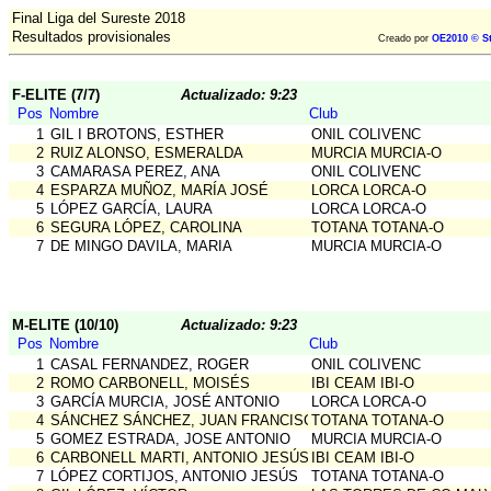
Final Liga del Sureste 2018
Resultados provisionales
Creado por
OE2010 © S
F-ELITE (7/7)
Actualizado: 9:23
Pos
Nombre
Club
1
GIL I BROTONS, ESTHER
ONIL COLIVENC
2
RUIZ ALONSO, ESMERALDA
MURCIA MURCIA-O
3
CAMARASA PEREZ, ANA
ONIL COLIVENC
4
ESPARZA MUÑOZ, MARÍA JOSÉ
LORCA LORCA-O
5
LÓPEZ GARCÍA, LAURA
LORCA LORCA-O
6
SEGURA LÓPEZ, CAROLINA
TOTANA TOTANA-O
7
DE MINGO DAVILA, MARIA
MURCIA MURCIA-O
M-ELITE (10/10)
Actualizado: 9:23
Pos
Nombre
Club
1
CASAL FERNANDEZ, ROGER
ONIL COLIVENC
2
ROMO CARBONELL, MOISÉS
IBI CEAM IBI-O
3
GARCÍA MURCIA, JOSÉ ANTONIO
LORCA LORCA-O
4
SÁNCHEZ SÁNCHEZ, JUAN FRANCISCO
TOTANA TOTANA-O
5
GOMEZ ESTRADA, JOSE ANTONIO
MURCIA MURCIA-O
6
CARBONELL MARTI, ANTONIO JESÚS
IBI CEAM IBI-O
7
LÓPEZ CORTIJOS, ANTONIO JESÚS
TOTANA TOTANA-O