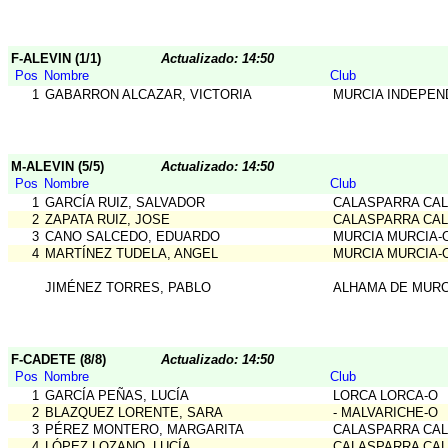
F-ALEVIN (1/1)
Actualizado: 14:50
Pos
Nombre
Club
1
GABARRON ALCAZAR, VICTORIA
MURCIA INDEPEN
M-ALEVIN (5/5)
Actualizado: 14:50
Pos
Nombre
Club
1
GARCÍA RUIZ, SALVADOR
CALASPARRA CA
2
ZAPATA RUIZ, JOSE
CALASPARRA CA
3
CANO SALCEDO, EDUARDO
MURCIA MURCIA-
4
MARTÍNEZ TUDELA, ANGEL
MURCIA MURCIA-
JIMÉNEZ TORRES, PABLO
ALHAMA DE MURC
F-CADETE (8/8)
Actualizado: 14:50
Pos
Nombre
Club
1
GARCÍA PEÑAS, LUCÍA
LORCA LORCA-O
2
BLAZQUEZ LORENTE, SARA
- MALVARICHE-O
3
PÉREZ MONTERO, MARGARITA
CALASPARRA CA
4
LÓPEZ LOZANO, LUCÍA
CALASPARRA CA