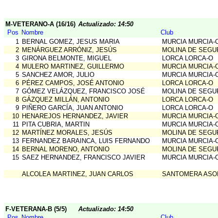
M-VETERANO-A (16/16)
Actualizado: 14:50
Pos
Nombre
Club
1
BERNAL GOMEZ, JESUS MARIA
MURCIA MURCIA-
2
MENÁRGUEZ ARRÓNIZ, JESÚS
MOLINA DE SEGU
3
GIRONA BELMONTE, MIGUEL
LORCA LORCA-O
4
MULERO MARTINEZ, GUILLERMO
MURCIA MURCIA-
5
SANCHEZ AMOR, JULIO
MURCIA MURCIA-
6
PÉREZ CAMPOS, JOSÉ ANTONIO
LORCA LORCA-O
7
GÓMEZ VELÁZQUEZ, FRANCISCO JOSÉ
MOLINA DE SEGU
8
GÁZQUEZ MILLÁN, ANTONIO
LORCA LORCA-O
9
PIÑERO GARCÍA, JUAN ANTONIO
LORCA LORCA-O
10
HENAREJOS HERNANDEZ, JAVIER
MURCIA MURCIA-
11
PITA CUBRIA, MARTIN
MURCIA MURCIA-
12
MARTÍNEZ MORALES, JESÚS
MOLINA DE SEGU
13
FERNANDEZ BARAINCA, LUIS FERNANDO
MURCIA MURCIA-
14
BERNAL MORENO, ANTONIO
MOLINA DE SEGU
15
SAEZ HERNANDEZ, FRANCISCO JAVIER
MURCIA MURCIA-
ALCOLEA MARTINEZ, JUAN CARLOS
SANTOMERA ASO
F-VETERANA-B (5/5)
Actualizado: 14:50
Pos
Nombre
Club