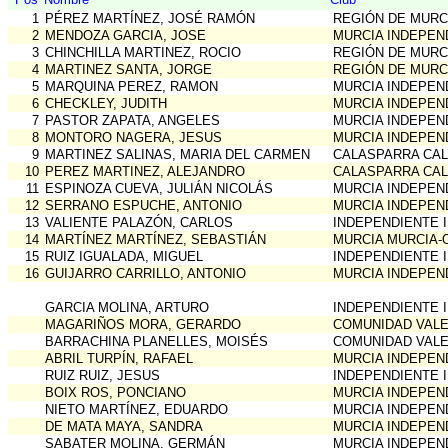
1
PÉREZ MARTÍNEZ, JOSÉ RAMÓN
REGIÓN DE MURC
2
MENDOZA GARCIA, JOSE
MURCIA INDEPEN
3
CHINCHILLA MARTINEZ, ROCIO
REGIÓN DE MURC
4
MARTINEZ SANTA, JORGE
REGIÓN DE MURC
5
MARQUINA PEREZ, RAMON
MURCIA INDEPEN
6
CHECKLEY, JUDITH
MURCIA INDEPEN
7
PASTOR ZAPATA, ANGELES
MURCIA INDEPEN
8
MONTORO NAGERA, JESUS
MURCIA INDEPEN
9
MARTINEZ SALINAS, MARIA DEL CARMEN
CALASPARRA CA
10
PEREZ MARTINEZ, ALEJANDRO
CALASPARRA CA
11
ESPINOZA CUEVA, JULIÁN NICOLÁS
MURCIA INDEPEN
12
SERRANO ESPUCHE, ANTONIO
MURCIA INDEPEN
13
VALIENTE PALAZÓN, CARLOS
INDEPENDIENTE 
14
MARTÍNEZ MARTÍNEZ, SEBASTIÁN
MURCIA MURCIA-
15
RUIZ IGUALADA, MIGUEL
INDEPENDIENTE 
16
GUIJARRO CARRILLO, ANTONIO
MURCIA INDEPEN
GARCIA MOLINA, ARTURO
INDEPENDIENTE 
MAGARIÑOS MORA, GERARDO
COMUNIDAD VALE
BARRACHINA PLANELLES, MOISÉS
COMUNIDAD VALE
ABRIL TURPÍN, RAFAEL
MURCIA INDEPEN
RUIZ RUIZ, JESUS
INDEPENDIENTE 
BOIX ROS, PONCIANO
MURCIA INDEPEN
NIETO MARTÍNEZ, EDUARDO
MURCIA INDEPEN
DE MATA MAYA, SANDRA
MURCIA INDEPEN
SABATER MOLINA, GERMÁN
MURCIA INDEPEN