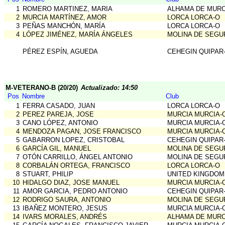
1
ROMERO MARTINEZ, MARIA
ALHAMA DE MURC
2
MURCIA MARTÍNEZ, AMOR
LORCA LORCA-O
3
PEÑAS MANCHÓN, MARÍA
LORCA LORCA-O
4
LÓPEZ JIMÉNEZ, MARÍA ÁNGELES
MOLINA DE SEGU
PÉREZ ESPÍN, AGUEDA
CEHEGIN QUIPAR
M-VETERANO-B (20/20)
Actualizado: 14:50
Pos
Nombre
Club
1
FERRA CASADO, JUAN
LORCA LORCA-O
2
PEREZ PAREJA, JOSE
MURCIA MURCIA-
3
CANO LÓPEZ, ANTONIO
MURCIA MURCIA-
4
MENDOZA PAGAN, JOSE FRANCISCO
MURCIA MURCIA-
5
GABARRON LOPEZ, CRISTOBAL
CEHEGIN QUIPAR
6
GARCÍA GIL, MANUEL
MOLINA DE SEGU
7
OTÓN CARRILLO, ÁNGEL ANTONIO
MOLINA DE SEGU
8
CORBALÁN ORTEGA, FRANCISCO
LORCA LORCA-O
8
STUART, PHILIP
UNITED KINGDOM
10
HIDALGO DIAZ, JOSE MANUEL
MURCIA MURCIA-
11
AMOR GARCIA, PEDRO ANTONIO
CEHEGIN QUIPAR
12
RODRIGO SAURA, ANTONIO
MOLINA DE SEGU
13
IBAÑEZ MONTERO, JESUS
MURCIA MURCIA-
14
IVARS MORALES, ANDRÉS
ALHAMA DE MURC