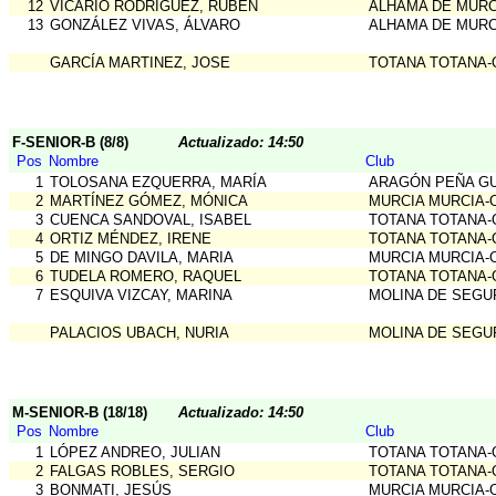
12
VICARIO RODRÍGUEZ, RUBEN
ALHAMA DE MURC
13
GONZÁLEZ VIVAS, ÁLVARO
ALHAMA DE MURC
GARCÍA MARTINEZ, JOSE
TOTANA TOTANA-
F-SENIOR-B (8/8)
Actualizado: 14:50
Pos
Nombre
Club
1
TOLOSANA EZQUERRA, MARÍA
ARAGÓN PEÑA G
2
MARTÍNEZ GÓMEZ, MÓNICA
MURCIA MURCIA-
3
CUENCA SANDOVAL, ISABEL
TOTANA TOTANA-
4
ORTIZ MÉNDEZ, IRENE
TOTANA TOTANA-
5
DE MINGO DAVILA, MARIA
MURCIA MURCIA-
6
TUDELA ROMERO, RAQUEL
TOTANA TOTANA-
7
ESQUIVA VIZCAY, MARINA
MOLINA DE SEGU
PALACIOS UBACH, NURIA
MOLINA DE SEGU
M-SENIOR-B (18/18)
Actualizado: 14:50
Pos
Nombre
Club
1
LÓPEZ ANDREO, JULIAN
TOTANA TOTANA-
2
FALGAS ROBLES, SERGIO
TOTANA TOTANA-
3
BONMATI, JESÚS
MURCIA MURCIA-