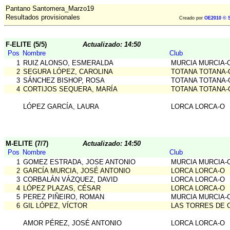
Pantano Santomera_Marzo19
Resultados provisionales
Creado por
OE2010 © S
F-ELITE (5/5)
Actualizado: 14:50
Pos
Nombre
Club
1
RUIZ ALONSO, ESMERALDA
MURCIA MURCIA-
2
SEGURA LÓPEZ, CAROLINA
TOTANA TOTANA-
3
SÁNCHEZ BISHOP, ROSA
TOTANA TOTANA-
4
CORTIJOS SEQUERA, MARÍA
TOTANA TOTANA-
LÓPEZ GARCÍA, LAURA
LORCA LORCA-O
M-ELITE (7/7)
Actualizado: 14:50
Pos
Nombre
Club
1
GOMEZ ESTRADA, JOSE ANTONIO
MURCIA MURCIA-
2
GARCÍA MURCIA, JOSÉ ANTONIO
LORCA LORCA-O
3
CORBALÁN VÁZQUEZ, DAVID
LORCA LORCA-O
4
LÓPEZ PLAZAS, CÉSAR
LORCA LORCA-O
5
PEREZ PIÑEIRO, ROMAN
MURCIA MURCIA-
6
GIL LÓPEZ, VÍCTOR
LAS TORRES DE 
AMOR PÉREZ, JOSÉ ANTONIO
LORCA LORCA-O