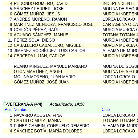
4
REDONDO ROMERO, DAVID
INDEPENDIENTE 
5
SÁNCHEZ FERRER, JOSE
MOLINA DE SEGU
6
GÓMEZ MUÑOZ, JESÚS
MURCIA INDEPEN
7
ANDRÉS MORENO, RAMÓN
LORCA LORCA-O
8
MARTINEZ MENDOZA, FRANCISCO JOSE
CARTAGENA O-C
9
CORDÓN PÉREZ, RAÚL
MURCIA MURCIA-
10
AGUADO SÁNCHEZ, MANUEL
TOTANA TOTANA-
11
PEREZ SOLA, DIEGO
MURCIA INDEPEN
12
CABALLERO CABALLERO, MIGUEL
MURCIA MURCIA-
13
JIMÉNEZ RODRÍGUEZ, LUIS CARLOS
ALHAMA DE MURC
14
CERCEDA LUJAN, CARLOS
MURCIA INDEPEN
RUANO MÍNGUEZ, MANUEL MARIANO
MOLINA DE SEGU
OTÓN MARTÍNEZ, ÁNGEL
MOLINA DE SEGU
MOLINA MORENO, JUAN MARIO
LORCA LORCA-O
GÓMEZ MUÑOZ, JOSÉ JUAN
MURCIA INDEPEN
F-VETERANA-A (4/4)
Actualizado: 14:50
Pos
Nombre
Club
1
NAVARRO ACOSTA, FINA
LORCA LORCA-O
2
CASTILLO MULA, MARIA
TOTANA TOTANA-
3
FUNES GAMBIN, CONSUELO REMEDIO
ALHAMA DE MURC
4
SÁNCHEZ BOTÍA, MARÍA DOLORES
LORCA LORCA-O