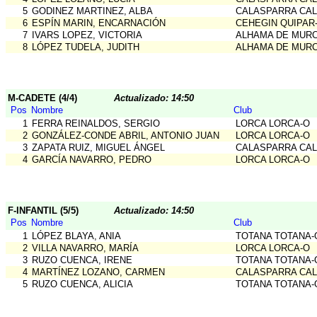
5
GODINEZ MARTINEZ, ALBA
CALASPARRA CA
6
ESPÍN MARIN, ENCARNACIÓN
CEHEGIN QUIPAR
7
IVARS LOPEZ, VICTORIA
ALHAMA DE MURC
8
LÓPEZ TUDELA, JUDITH
ALHAMA DE MURC
M-CADETE (4/4)
Actualizado: 14:50
Pos
Nombre
Club
1
FERRA REINALDOS, SERGIO
LORCA LORCA-O
2
GONZÁLEZ-CONDE ABRIL, ANTONIO JUAN
LORCA LORCA-O
3
ZAPATA RUIZ, MIGUEL ÁNGEL
CALASPARRA CA
4
GARCÍA NAVARRO, PEDRO
LORCA LORCA-O
F-INFANTIL (5/5)
Actualizado: 14:50
Pos
Nombre
Club
1
LÓPEZ BLAYA, ANIA
TOTANA TOTANA-
2
VILLA NAVARRO, MARÍA
LORCA LORCA-O
3
RUZO CUENCA, IRENE
TOTANA TOTANA-
4
MARTÍNEZ LOZANO, CARMEN
CALASPARRA CA
5
RUZO CUENCA, ALICIA
TOTANA TOTANA-