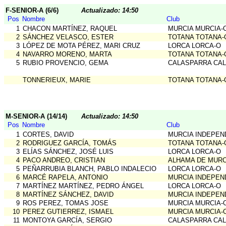
F-SENIOR-A (6/6)
Actualizado: 14:50
Pos
Nombre
Club
1
CHACON MARTÍNEZ, RAQUEL
MURCIA MURCIA-
2
SÁNCHEZ VELASCO, ESTER
TOTANA TOTANA-
3
LÓPEZ DE MOTA PÉREZ, MARI CRUZ
LORCA LORCA-O
4
NAVARRO MORENO, MARTA
TOTANA TOTANA-
5
RUBIO PROVENCIO, GEMA
CALASPARRA CA
TONNERIEUX, MARIE
TOTANA TOTANA-
M-SENIOR-A (14/14)
Actualizado: 14:50
Pos
Nombre
Club
1
CORTES, DAVID
MURCIA INDEPEN
2
RODRIGUEZ GARCÍA, TOMÁS
TOTANA TOTANA-
3
ELÍAS SÁNCHEZ, JOSÉ LUIS
LORCA LORCA-O
4
PACO ANDREO, CRISTIAN
ALHAMA DE MURC
5
PEÑARRUBIA BLANCH, PABLO INDALECIO
LORCA LORCA-O
6
MARCÉ RAPELA, ANTONIO
MURCIA INDEPEN
7
MARTÍNEZ MARTÍNEZ, PEDRO ÁNGEL
LORCA LORCA-O
8
MARTÍNEZ SÁNCHEZ, DAVID
MURCIA INDEPEN
9
ROS PEREZ, TOMAS JOSE
MURCIA MURCIA-
10
PEREZ GUTIERREZ, ISMAEL
MURCIA MURCIA-
11
MONTOYA GARCÍA, SERGIO
CALASPARRA CA