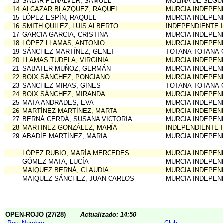
13
SALAR PEÑALVER, SAMUEL
MOLINA DE SEGU
14
ALCAZAR BLAZQUEZ, RAQUEL
MURCIA INDEPEN
15
LÓPEZ ESPÍN, RAQUEL
MURCIA INDEPEN
16
SMITH QUILEZ, LUIS ALBERTO
INDEPENDIENTE 
17
GARCIA GARCIA, CRISTINA
MURCIA INDEPEN
18
LÓPEZ LLAMAS, ANTONIO
MURCIA INDEPEN
19
SÁNCHEZ MARTÍNEZ, GENET
TOTANA TOTANA-
20
LLAMAS TUDELA, VIRGINIA
MURCIA INDEPEN
21
SABATER MUÑOZ, GERMÁN
MURCIA INDEPEN
22
BOIX SÁNCHEZ, PONCIANO
MURCIA INDEPEN
23
SANCHEZ MIRAS, GINES
TOTANA TOTANA-
24
BOIX SÁNCHEZ, MIRANDA
MURCIA INDEPEN
25
MATA ANDRADES, EVA
MURCIA INDEPEN
26
MARTÍNEZ MARTÍNEZ, MARTA
MURCIA INDEPEN
27
BERNÁ CERDÁ, SUSANA VICTORIA
MURCIA INDEPEN
28
MARTINEZ GONZÁLEZ, MARÍA
INDEPENDIENTE 
29
ABADÍE MARTÍNEZ, MARIA
MURCIA INDEPEN
LÓPEZ RUBIO, MARÍA MERCEDES
MURCIA INDEPEN
GÓMEZ MATA, LUCÍA
MURCIA INDEPEN
MAIQUEZ BERNÁ, CLAUDIA
MURCIA INDEPEN
MAIQUEZ SÁNCHEZ, JUAN CARLOS
MURCIA INDEPEN
OPEN-ROJO (27/28)
Actualizado: 14:50
Pos
Nombre
Club