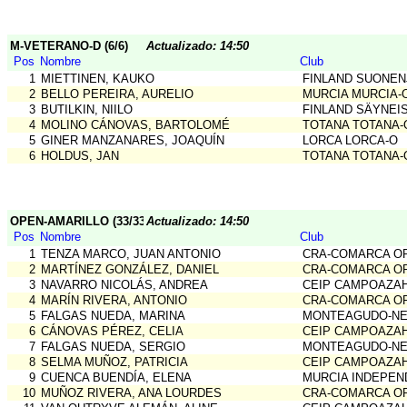
M-VETERANO-D (6/6)
Actualizado: 14:50
Pos
Nombre
Club
1
MIETTINEN, KAUKO
FINLAND SUONE
2
BELLO PEREIRA, AURELIO
MURCIA MURCIA-
3
BUTILKIN, NIILO
FINLAND SÄYNEI
4
MOLINO CÁNOVAS, BARTOLOMÉ
TOTANA TOTANA-
5
GINER MANZANARES, JOAQUÍN
LORCA LORCA-O
6
HOLDUS, JAN
TOTANA TOTANA-
OPEN-AMARILLO (33/33)
Actualizado: 14:50
Pos
Nombre
Club
1
TENZA MARCO, JUAN ANTONIO
CRA-COMARCA OR
2
MARTÍNEZ GONZÁLEZ, DANIEL
CRA-COMARCA OR
3
NAVARRO NICOLÁS, ANDREA
CEIP CAMPOAZA
4
MARÍN RIVERA, ANTONIO
CRA-COMARCA OR
5
FALGAS NUEDA, MARINA
MONTEAGUDO-NE
6
CÁNOVAS PÉREZ, CELIA
CEIP CAMPOAZA
7
FALGAS NUEDA, SERGIO
MONTEAGUDO-NE
8
SELMA MUÑOZ, PATRICIA
CEIP CAMPOAZA
9
CUENCA BUENDÍA, ELENA
MURCIA INDEPEN
10
MUÑOZ RIVERA, ANA LOURDES
CRA-COMARCA OR