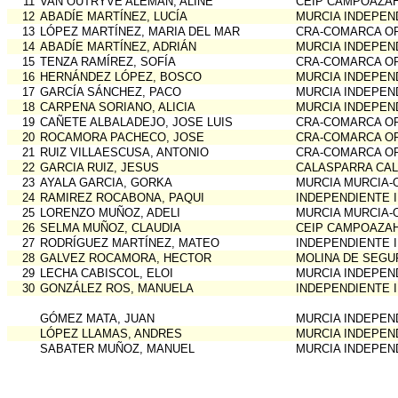
11
VAN OUTRYVE ALEMÁN, ALINE
CEIP CAMPOAZA
12
ABADÍE MARTÍNEZ, LUCÍA
MURCIA INDEPEN
13
LÓPEZ MARTÍNEZ, MARIA DEL MAR
CRA-COMARCA OR
14
ABADÍE MARTÍNEZ, ADRIÁN
MURCIA INDEPEN
15
TENZA RAMÍREZ, SOFÍA
CRA-COMARCA OR
16
HERNÁNDEZ LÓPEZ, BOSCO
MURCIA INDEPEN
17
GARCÍA SÁNCHEZ, PACO
MURCIA INDEPEN
18
CARPENA SORIANO, ALICIA
MURCIA INDEPEN
19
CAÑETE ALBALADEJO, JOSE LUIS
CRA-COMARCA OR
20
ROCAMORA PACHECO, JOSE
CRA-COMARCA OR
21
RUIZ VILLAESCUSA, ANTONIO
CRA-COMARCA OR
22
GARCIA RUIZ, JESUS
CALASPARRA CA
23
AYALA GARCIA, GORKA
MURCIA MURCIA-
24
RAMIREZ ROCABONA, PAQUI
INDEPENDIENTE 
25
LORENZO MUÑOZ, ADELI
MURCIA MURCIA-
26
SELMA MUÑOZ, CLAUDIA
CEIP CAMPOAZA
27
RODRÍGUEZ MARTÍNEZ, MATEO
INDEPENDIENTE 
28
GALVEZ ROCAMORA, HECTOR
MOLINA DE SEGU
29
LECHA CABISCOL, ELOI
MURCIA INDEPEN
30
GONZÁLEZ ROS, MANUELA
INDEPENDIENTE 
GÓMEZ MATA, JUAN
MURCIA INDEPEN
LÓPEZ LLAMAS, ANDRES
MURCIA INDEPEN
SABATER MUÑOZ, MANUEL
MURCIA INDEPEN