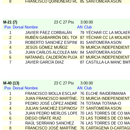
8
FRANCISCO QUIÑONERO RUIZ
85
SANTOMERA ASON
M-21 (7)
23 C 27 Pts
3:00:00
Pos
Dorsal
Nombre
AN
Club
1
JAVIER PÁEZ CORBALÁN
79
YÉCHAR CC LA MOLAE
2
RUBÉN GABARRÓN DEL TORO
87
YÉCHAR CC LA MOLAE
3
ROBERTO SANCHEZ ESPINOSA
81
SANTOMERA ASON
4
JESÚS GÓMEZ MUÑOZ
79
MURCIA INDEPENDIENT
5
JUAN CARLOS ALCOLEA MARTINEZ
84
SANTOMERA ASON
6
NATANAEL CALDERÓN PUJANTE
87
MURCIA INDEPENDIENT
7
JAVIER GARCÍA DIAZ
87
CASTILLA-LA MANC BM
M-40 (13)
23 C 27 Pts
3:00:00
Pos
Dorsal
Nombre
AN
Club
1
FRANCISCO MOLLA ESCLAPEZ
76
ELCHE RAIDERMANIA
2
JUAN FRANCISCO MARTÍNEZ GÁZQUEZ
73
MURCIA INDEPENDIENT
3
PEDRO JOSÉ LÓPEZ ANDREO
74
TOTANA TOTANA-O
4
JULIAN SANCHEZ ESPINOSA
77
SANTOMERA ASON
5
JUAN PEDRO MERLOS LOPEZ
70
LAS TORRES DE CO MA
6
DIEGO OÑATE RUIZ
73
LAS TORRES DE CO MA
7
RAÚL SERRANO SANCHEZ
76
LAS TORRES DE CO MA
8
FRANCISCO JOSÉ MARTÍNEZ MENDOZA
76
CARTAGENA O-CARTAG