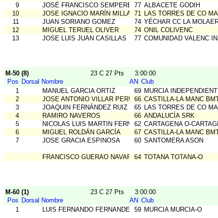
9
JOSÉ FRANCISCO SEMPERE FIGUEREZ
77
ALBACETE GODIH
10
JOSE IGNACIO MARÍN MILLAN
71
LAS TORRES DE CO MA
11
JUAN SORIANO GOMEZ
74
YÉCHAR CC LA MOLAE
12
MIGUEL TERUEL OLIVER
74
ONIL COLIVENC
13
JOSE LUIS JUAN CASILLAS
77
COMUNIDAD VALENC I
M-50 (8)
23 C 27 Pts
3:00:00
Pos
Dorsal
Nombre
AN
Club
1
MANUEL GARCIA ORTIZ
69
MURCIA INDEPENDIENT
2
JOSE ANTONIO VILLAR PERUGA
66
CASTILLA-LA MANC BM
3
JOAQUIN FERNÁNDEZ RUIZ
65
LAS TORRES DE CO MA
4
RAMIRO NAVEROS
66
ANDALUCÍA SRK
5
NICOLAS LUIS MARTIN FERNANDEZ
62
CARTAGENA O-CARTAG
6
MIGUEL ROLDÁN GARCÍA
67
CASTILLA-LA MANC BM
7
JOSE GRACIA ESPINOSA
60
SANTOMERA ASON
FRANCISCO GUERAO NAVARRO
64
TOTANA TOTANA-O
M-60 (1)
23 C 27 Pts
3:00:00
Pos
Dorsal
Nombre
AN
Club
1
LUIS FERNANDO FERNANDEZ BARAINCA
59
MURCIA MURCIA-O