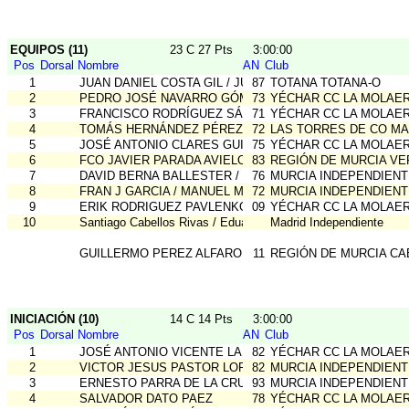
EQUIPOS (11)
23 C 27 Pts
3:00:00
Pos
Dorsal
Nombre
AN
Club
1
JUAN DANIEL COSTA GIL / JULIO BERMEJO JIMENEZ
87
TOTANA TOTANA-O
2
PEDRO JOSÉ NAVARRO GÓMEZ / MARTIN MANUEL SOLA
73
YÉCHAR CC LA MOLAE
3
FRANCISCO RODRÍGUEZ SÁNCHEZ / JUAN FRANCISCO
71
YÉCHAR CC LA MOLAE
4
TOMÁS HERNÁNDEZ PÉREZ / SALVADOR TORRES MATE
72
LAS TORRES DE CO MA
5
JOSÉ ANTONIO CLARES GUILLEN / MARIO CLARES MAR
75
YÉCHAR CC LA MOLAE
6
FCO JAVIER PARADA AVIELO / JUAN ANTONIO MORALES
83
REGIÓN DE MURCIA V
7
DAVID BERNA BALLESTER / PEDRO NICOLÁS GONZALEZ
76
MURCIA INDEPENDIENT
8
FRAN J GARCIA / MANUEL MARTÍNEZ MORALES
72
MURCIA INDEPENDIENT
9
ERIK RODRIGUEZ PAVLENKO / JUAN PEDRO RODRIGUE
09
YÉCHAR CC LA MOLAE
10
Santiago Cabellos Rivas / Eduardo Lotero
Madrid Independiente
GUILLERMO PEREZ ALFARO / FRANCISCO PEREZ TERU
11
REGIÓN DE MURCIA CA
INICIACIÓN (10)
14 C 14 Pts
3:00:00
Pos
Dorsal
Nombre
AN
Club
1
JOSÉ ANTONIO VICENTE LARA
82
YÉCHAR CC LA MOLAE
2
VICTOR JESUS PASTOR LOPEZ
82
MURCIA INDEPENDIENT
3
ERNESTO PARRA DE LA CRUZ
93
MURCIA INDEPENDIENT
4
SALVADOR DATO PAEZ
78
YÉCHAR CC LA MOLAE