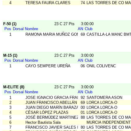
4
TERESA FAURA CLARES
74
LAS TORRES DE CO MA
F-50 (1)
23 C 27 Pts
3:00:00
Pos
Dorsal
Nombre
AN
Club
1
RAMONA MARIA MUÑOZ GOMEZ
69
CASTILLA-LA MANC BM
M-15 (1)
23 C 27 Pts
3:00:00
Pos
Dorsal
Nombre
AN
Club
1
CAYO SEMPERE UREÑA
06
ONIL COLIVENC
M-ELITE (8)
23 C 27 Pts
3:00:00
Pos
Dorsal
Nombre
AN
Club
1
JOSE IGNACIO GRACIA FRANCO
92
SANTOMERA ASON
2
JUAN FRANCISCO ABELLÁN ORTÍN
69
LORCA LORCA-O
3
JUAN DIEGO MARÍN BARAZA
00
LORCA LORCA-O
4
CÉSAR LÓPEZ PLAZAS
01
LORCA LORCA-O
5
JOSÉ BERMÚDEZ MARTINEZ
88
LAS TORRES DE CO MA
6
Hector Bautista Sala
MURCIA INDEPENDIENT
7
FRANCISCO JAVIER SALES FERNANDEZ
80
LAS TORRES DE CO MA