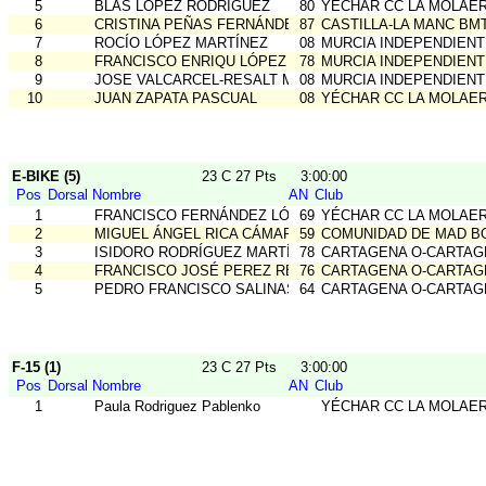
5
BLAS LÓPEZ RODRÍGUEZ
80
YÉCHAR CC LA MOLAE
6
CRISTINA PEÑAS FERNÁNDEZ
87
CASTILLA-LA MANC BM
7
ROCÍO LÓPEZ MARTÍNEZ
08
MURCIA INDEPENDIENT
8
FRANCISCO ENRIQU LÓPEZ GONZÁLEZ
78
MURCIA INDEPENDIENT
9
JOSE VALCARCEL-RESALT MARTINE
08
MURCIA INDEPENDIENT
10
JUAN ZAPATA PASCUAL
08
YÉCHAR CC LA MOLAE
E-BIKE (5)
23 C 27 Pts
3:00:00
Pos
Dorsal
Nombre
AN
Club
1
FRANCISCO FERNÁNDEZ LÓPEZ
69
YÉCHAR CC LA MOLAE
2
MIGUEL ÁNGEL RICA CÁMARA
59
COMUNIDAD DE MAD B
3
ISIDORO RODRÍGUEZ MARTÍNEZ
78
CARTAGENA O-CARTAG
4
FRANCISCO JOSÉ PEREZ REQUENA
76
CARTAGENA O-CARTAG
5
PEDRO FRANCISCO SALINAS BENZAL
64
CARTAGENA O-CARTAG
F-15 (1)
23 C 27 Pts
3:00:00
Pos
Dorsal
Nombre
AN
Club
1
Paula Rodriguez Pablenko
YÉCHAR CC LA MOLAE