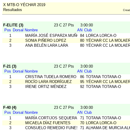
X MTB-O YÉCHAR 2019
Resultados
Crea
F-ELITE (3)
23 C 27 Pts
3:00:00
Pos
Dorsal
Nombre
AN
Club
1
MARÍA JOSÉ ESPARZA MUÑOZ
84
LORCA LORCA-O
2
SONIA PIÑERO LOPEZ
80
YÉCHAR CC LA MOLAE
3
ANA BELÉN LARA LARA
80
YÉCHAR CC LA MOLAE
F-21 (3)
23 C 27 Pts
3:00:00
Pos
Dorsal
Nombre
AN
Club
1
CRISTINA TUDELA ROMERO
86
TOTANA TOTANA-O
2
ROCÍO LARA RODRÍGUEZ
95
YÉCHAR CC LA MOLAE
3
IRENE ORTIZ MÉNDEZ
92
TOTANA TOTANA-O
F-40 (4)
23 C 27 Pts
3:00:00
Pos
Dorsal
Nombre
AN
Club
1
MARÍA CORTIJOS SEQUERA
71
TOTANA TOTANA-O
2
MICAELA DÍAZ FUENTES
70
LORCA LORCA-O
3
CONSUELO REMEDIO FUNES GAMBIN
71
ALHAMA DE MURCIA A