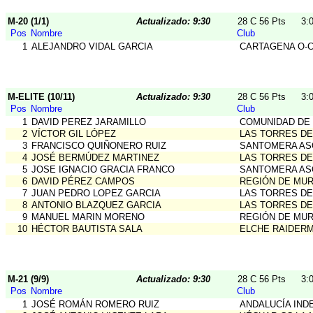
M-20 (1/1)
Actualizado: 9:30
28 C 56 Pts
3:
Pos
Nombre
Club
1
ALEJANDRO VIDAL GARCIA
CARTAGENA O-
M-ELITE (10/11)
Actualizado: 9:30
28 C 56 Pts
3:
Pos
Nombre
Club
1
DAVID PEREZ JARAMILLO
COMUNIDAD DE
2
VÍCTOR GIL LÓPEZ
LAS TORRES DE
3
FRANCISCO QUIÑONERO RUIZ
SANTOMERA AS
4
JOSÉ BERMÚDEZ MARTINEZ
LAS TORRES DE
5
JOSE IGNACIO GRACIA FRANCO
SANTOMERA AS
6
DAVID PÉREZ CAMPOS
REGIÓN DE MUR
7
JUAN PEDRO LOPEZ GARCIA
LAS TORRES DE
8
ANTONIO BLAZQUEZ GARCIA
LAS TORRES DE
9
MANUEL MARIN MORENO
REGIÓN DE MUR
10
HÉCTOR BAUTISTA SALA
ELCHE RAIDER
M-21 (9/9)
Actualizado: 9:30
28 C 56 Pts
3:
Pos
Nombre
Club
1
JOSÉ ROMÁN ROMERO RUIZ
ANDALUCÍA IND