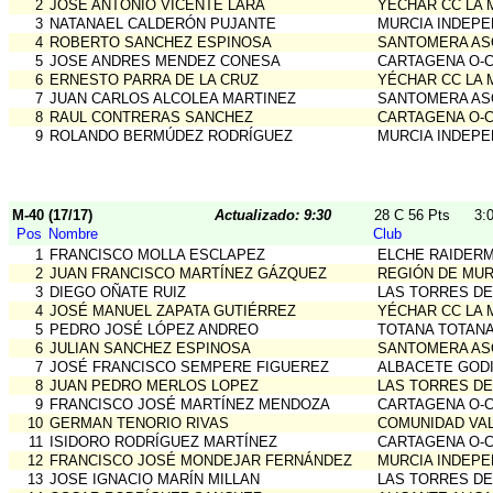
2
JOSÉ ANTONIO VICENTE LARA
YÉCHAR CC LA
3
NATANAEL CALDERÓN PUJANTE
MURCIA INDEPE
4
ROBERTO SANCHEZ ESPINOSA
SANTOMERA AS
5
JOSE ANDRES MENDEZ CONESA
CARTAGENA O-
6
ERNESTO PARRA DE LA CRUZ
YÉCHAR CC LA
7
JUAN CARLOS ALCOLEA MARTINEZ
SANTOMERA AS
8
RAUL CONTRERAS SANCHEZ
CARTAGENA O-
9
ROLANDO BERMÚDEZ RODRÍGUEZ
MURCIA INDEPE
M-40 (17/17)
Actualizado: 9:30
28 C 56 Pts
3:
Pos
Nombre
Club
1
FRANCISCO MOLLA ESCLAPEZ
ELCHE RAIDER
2
JUAN FRANCISCO MARTÍNEZ GÁZQUEZ
REGIÓN DE MUR
3
DIEGO OÑATE RUIZ
LAS TORRES DE
4
JOSÉ MANUEL ZAPATA GUTIÉRREZ
YÉCHAR CC LA
5
PEDRO JOSÉ LÓPEZ ANDREO
TOTANA TOTANA
6
JULIAN SANCHEZ ESPINOSA
SANTOMERA AS
7
JOSÉ FRANCISCO SEMPERE FIGUEREZ
ALBACETE GOD
8
JUAN PEDRO MERLOS LOPEZ
LAS TORRES DE
9
FRANCISCO JOSÉ MARTÍNEZ MENDOZA
CARTAGENA O-
10
GERMAN TENORIO RIVAS
COMUNIDAD VA
11
ISIDORO RODRÍGUEZ MARTÍNEZ
CARTAGENA O-
12
FRANCISCO JOSÉ MONDEJAR FERNÁNDEZ
MURCIA INDEPE
13
JOSE IGNACIO MARÍN MILLAN
LAS TORRES DE