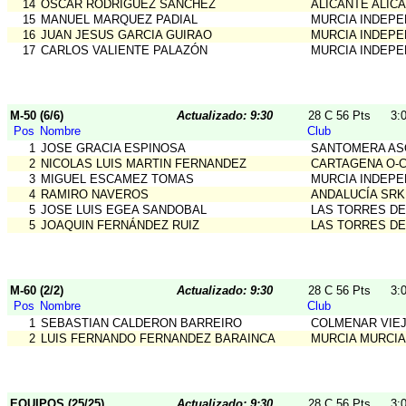
14
OSCAR RODRÍGUEZ SANCHEZ
ALICANTE ALIC
15
MANUEL MARQUEZ PADIAL
MURCIA INDEPE
16
JUAN JESUS GARCIA GUIRAO
MURCIA INDEPE
17
CARLOS VALIENTE PALAZÓN
MURCIA INDEPE
M-50 (6/6)
Actualizado: 9:30
28 C 56 Pts
3:
Pos
Nombre
Club
1
JOSE GRACIA ESPINOSA
SANTOMERA AS
2
NICOLAS LUIS MARTIN FERNANDEZ
CARTAGENA O-
3
MIGUEL ESCAMEZ TOMAS
MURCIA INDEPE
4
RAMIRO NAVEROS
ANDALUCÍA SRK
5
JOSE LUIS EGEA SANDOBAL
LAS TORRES DE
5
JOAQUIN FERNÁNDEZ RUIZ
LAS TORRES DE
M-60 (2/2)
Actualizado: 9:30
28 C 56 Pts
3:
Pos
Nombre
Club
1
SEBASTIAN CALDERON BARREIRO
COLMENAR VIE
2
LUIS FERNANDO FERNANDEZ BARAINCA
MURCIA MURCIA
EQUIPOS (25/25)
Actualizado: 9:30
28 C 56 Pts
3: