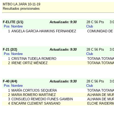
MTBO LA JARA 10-11-19
Resultados provisionales
F-ELITE (1/1)
Actualizado: 9:30
28 C 56 Pts
3:
Pos
Nombre
Club
1
ANGELA GARCIA-HAWKINS FERNANDEZ
COMUNIDAD DE
F-21 (2/2)
Actualizado: 9:30
28 C 56 Pts
3:
Pos
Nombre
Club
1
CRISTINA TUDELA ROMERO
TOTANA TOTANA
2
IRENE ORTIZ MÉNDEZ
TOTANA TOTANA
F-40 (4/4)
Actualizado: 9:30
28 C 56 Pts
3:
Pos
Nombre
Club
1
MARÍA CORTIJOS SEQUERA
TOTANA TOTANA
2
MARIA ROMERO MARTINEZ
ALHAMA DE MU
3
CONSUELO REMEDIO FUNES GAMBIN
ALHAMA DE MU
4
ENCARNI CLEMENT SANSANO
ELCHE RAIDER