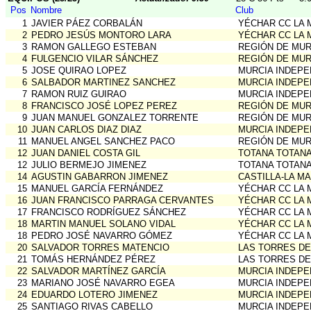
Pos
Nombre
Club
1
JAVIER PÁEZ CORBALÁN
YÉCHAR CC LA
2
PEDRO JESÚS MONTORO LARA
YÉCHAR CC LA
3
RAMON GALLEGO ESTEBAN
REGIÓN DE MUR
4
FULGENCIO VILAR SÁNCHEZ
REGIÓN DE MUR
5
JOSE QUIRAO LOPEZ
MURCIA INDEPE
6
SALBADOR MARTINEZ SANCHEZ
MURCIA INDEPE
7
RAMON RUIZ GUIRAO
MURCIA INDEPE
8
FRANCISCO JOSÉ LOPEZ PEREZ
REGIÓN DE MUR
9
JUAN MANUEL GONZALEZ TORRENTE
REGIÓN DE MUR
10
JUAN CARLOS DIAZ DIAZ
MURCIA INDEPE
11
MANUEL ANGEL SANCHEZ PACO
REGIÓN DE MUR
12
JUAN DANIEL COSTA GIL
TOTANA TOTANA
12
JULIO BERMEJO JIMENEZ
TOTANA TOTANA
14
AGUSTIN GABARRON JIMENEZ
CASTILLA-LA M
15
MANUEL GARCÍA FERNÁNDEZ
YÉCHAR CC LA
16
JUAN FRANCISCO PARRAGA CERVANTES
YÉCHAR CC LA
17
FRANCISCO RODRÍGUEZ SÁNCHEZ
YÉCHAR CC LA
18
MARTIN MANUEL SOLANO VIDAL
YÉCHAR CC LA
18
PEDRO JOSÉ NAVARRO GÓMEZ
YÉCHAR CC LA
20
SALVADOR TORRES MATENCIO
LAS TORRES DE
21
TOMÁS HERNÁNDEZ PÉREZ
LAS TORRES DE
22
SALVADOR MARTÍNEZ GARCÍA
MURCIA INDEPE
23
MARIANO JOSÉ NAVARRO EGEA
MURCIA INDEPE
24
EDUARDO LOTERO JIMENEZ
MURCIA INDEPE
25
SANTIAGO RIVAS CABELLO
MURCIA INDEPE