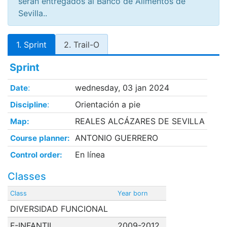
serán entregados al Banco de Alimentos de
Sevilla..
1. Sprint
2. Trail-O
Sprint
:
wednesday, 03 jan 2024
Date
:
Orientación a pie
Discipline
REALES ALCÁZARES DE SEVILLA
Map:
ANTONIO GUERRERO
Course planner:
En línea
Control order:
Classes
Class
Year born
DIVERSIDAD FUNCIONAL
F-INFANTIL
2009-2012