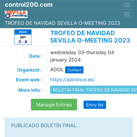
control200.com
TROFEO DE NAVIDAD SEVILLA O-MEETING 2023
TROFEO DE NAVIDAD
2024
jan
SEVILLA O-MEETING 2023
3
-
4
wednesday 03-thursday 04
:
Date
january 2024
ADOL
:
Organizer
Contact
:
https://adolince.es/
Event web
:
More info
BOLETÍN FINAL TROFEO DE NAVIDAD SE
Manage Entries
Entry list
PUBLICADO BOLETÍN FINAL.