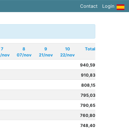
Contact
Login
7
8
9
10
Total
/nov
07/nov
21/nov
22/nov
940,59
910,83
808,15
795,03
790,65
760,80
748,40