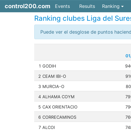
control200.com
Events
Results
Ranking
Ranking clubes
Liga del Sur
Puede ver el desglose de puntos haciend
01
1
GODIH
94
2
CEAM IBI-O
91
3
MURCIA-O
80
4
ALHAMA COYM
79
5
CAX ORIENTACIO
79
6
CORRECAMINOS
76
7
ALCOI
74