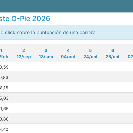
este O-Pie 2026
o click sobre la puntuación de una carrera
1
2
3
4
5
6
/feb
12/sep
13/sep
04/oct
24/oct
25/oct
07
0,59
0,83
8,15
5,03
0,65
0,80
8,40