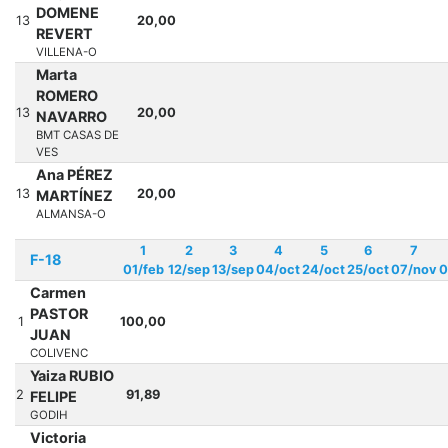
DOMENE
13
20,00
REVERT
VILLENA-O
Marta
ROMERO
13
20,00
NAVARRO
BMT CASAS DE
VES
Ana PÉREZ
13
20,00
MARTÍNEZ
ALMANSA-O
1
2
3
4
5
6
7
F-18
01/feb
12/sep
13/sep
04/oct
24/oct
25/oct
07/nov
0
Carmen
PASTOR
1
100,00
JUAN
COLIVENC
Yaiza RUBIO
2
91,89
FELIPE
GODIH
Victoria