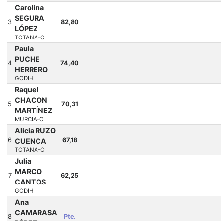
Carolina
SEGURA
3
82,80
LÓPEZ
TOTANA-O
Paula
PUCHE
4
74,40
HERRERO
GODIH
Raquel
CHACON
5
70,31
MARTÍNEZ
MURCIA-O
Alicia RUZO
6
67,18
CUENCA
TOTANA-O
Julia
MARCO
7
62,25
CANTOS
GODIH
Ana
CAMARASA
8
Pte.