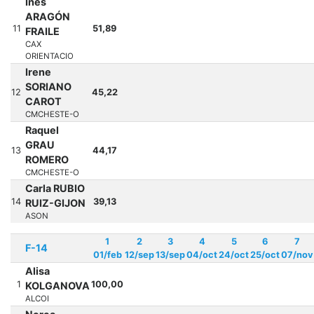
Inés
ARAGÓN
11
51,89
FRAILE
CAX
ORIENTACIO
Irene
SORIANO
12
45,22
CAROT
CMCHESTE-O
Raquel
GRAU
13
44,17
ROMERO
CMCHESTE-O
Carla RUBIO
14
39,13
RUIZ-GIJON
ASON
1
2
3
4
5
6
7
F-14
01/feb
12/sep
13/sep
04/oct
24/oct
25/oct
07/nov
Alisa
1
100,00
KOLGANOVA
ALCOI