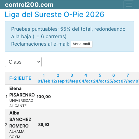
control200.com
Liga del Sureste O-Pie 2026
Pruebas puntuables: 55% del total, redondeando
a la baja ( = 6 carreras)
Reclamaciones al e-mail:
Ver e-mail
1
2
3
4
5
6
7
F-21ELITE
01/feb
12/sep
13/sep
04/oct
24/oct
25/oct
07/nov
0
Elena
PISARENKO
1
100,00
UNIVERSIDAD
ALICANTE
Alba
SÁNCHEZ
2
86,93
ROMERO
ALHAMA
COYM