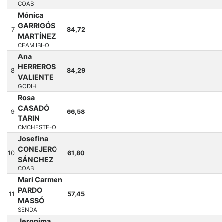
COAB
Mónica
GARRIGÓS
7
84,72
MARTÍNEZ
CEAM IBI-O
Ana
HERREROS
8
84,29
VALIENTE
GODIH
Rosa
CASADÓ
9
66,58
TARIN
CMCHESTE-O
Josefina
CONEJERO
10
61,80
SÁNCHEZ
COAB
Mari Carmen
PARDO
11
57,45
MASSÓ
SENDA
Jeronima