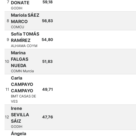
7
59,18
DONATE
GODIH
Mariola SÁEZ
8
56,83
MARCO
COMCU
Sofía TOMÁS
9
54,80
RAMÍREZ
ALHAMA COYM
Marina
FALGAS
10
51,83
NUEDA
COMN Murcia
Carla
CAMPAYO
11
49,71
CAMPAYO
BMT CASAS DE
VES
Irene
SEVILLA
12
47,76
SÁIZ
GODIH
Ángela