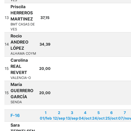
Priscila
HERREROS
13
37,15
MARTINEZ
BMT CASAS DE
VES
Rocio
ANDREO
14
34,39
LÓPEZ
ALHAMA COYM
Carolina
REAL
15
20,00
REVERT
VALENCIA-O
María
GUERRERO
15
20,00
GARCÍA
SENDA
1
2
3
4
5
6
7
F-16
01/feb
12/sep
13/sep
04/oct
24/oct
25/oct
07/no
Sara