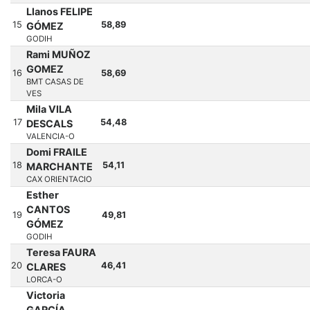
Llanos FELIPE
15
58,89
GÓMEZ
GODIH
Rami MUÑOZ
GOMEZ
16
58,69
BMT CASAS DE
VES
Mila VILA
17
54,48
DESCALS
VALENCIA-O
Domi FRAILE
18
54,11
MARCHANTE
CAX ORIENTACIO
Esther
CANTOS
19
49,81
GÓMEZ
GODIH
Teresa FAURA
20
46,41
CLARES
LORCA-O
Victoria
GARCÍA