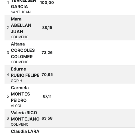
TERKELSEN
1
100,00
GARCIA
SANT JOAN
Mara
ABELLAN
2
88,15
JUAN
COLIVENC
Aitana
CÓRCOLES
3
73,26
COLOMER
COLIVENC
Edurne
4
70,95
RUBIO FELIPE
GODIH
Carmela
MONTES
5
67,11
PEIDRO
ALCOI
Valeria RICO
6
63,58
MONTEJANO
COLIVENC
Claudia LARA