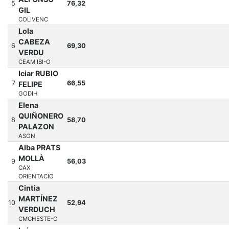
5
76,32
GIL
COLIVENC
Lola
CABEZA
6
69,30
VERDU
CEAM IBI-O
Iciar RUBIO
7
66,55
FELIPE
GODIH
Elena
QUIÑONERO
8
58,70
PALAZON
ASON
Alba PRATS
MOLLÀ
9
56,03
CAX
ORIENTACIO
Cintia
MARTÍNEZ
10
52,94
VERDUCH
CMCHESTE-O