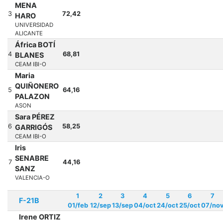
MENA
3
72,42
HARO
UNIVERSIDAD
ALICANTE
África BOTÍ
4
68,81
BLANES
CEAM IBI-O
Maria
QUIÑONERO
5
64,16
PALAZON
ASON
Sara PÉREZ
6
58,25
GARRIGÓS
CEAM IBI-O
Iris
SENABRE
7
44,16
SANZ
VALENCIA-O
1
2
3
4
5
6
7
F-21B
01/feb
12/sep
13/sep
04/oct
24/oct
25/oct
07/no
Irene ORTIZ