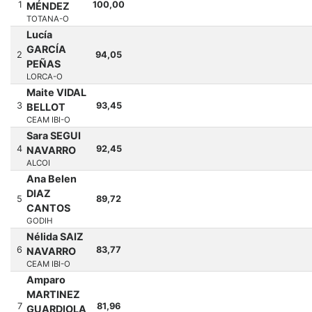
1
100,00
MÉNDEZ
TOTANA-O
Lucía
GARCÍA
2
94,05
PEÑAS
LORCA-O
Maite VIDAL
3
93,45
BELLOT
CEAM IBI-O
Sara SEGUI
4
92,45
NAVARRO
ALCOI
Ana Belen
DIAZ
5
89,72
CANTOS
GODIH
Nélida SAIZ
6
83,77
NAVARRO
CEAM IBI-O
Amparo
MARTINEZ
7
81,96
GUARDIOLA