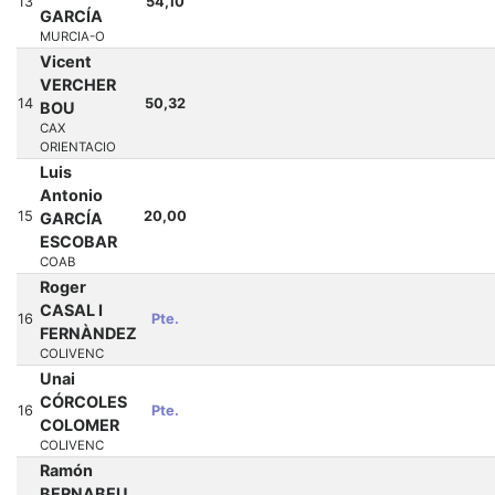
13
54,10
GARCÍA
MURCIA-O
Vicent
VERCHER
14
50,32
BOU
CAX
ORIENTACIO
Luis
Antonio
15
20,00
GARCÍA
ESCOBAR
COAB
Roger
CASAL I
16
Pte.
FERNÀNDEZ
COLIVENC
Unai
CÓRCOLES
16
Pte.
COLOMER
COLIVENC
Ramón
BERNABEU