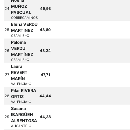
Noelia
MUÑOZ
24
49,93
PASCUAL
CORRECAMINOS
Elena VERDÚ
25
48,60
MARTINEZ
CEAM IBI-O
Paloma
VERDU
26
48,24
MARTÍNEZ
CEAM IBI-O
Laura
REVERT
27
47,71
MARÍN
VALENCIA-O
Pilar RIVERA
28
44,44
ORTIZ
VALENCIA-O
Susana
IBARGÜEN
29
44,38
ALBENTOSA
ALICANTE-O