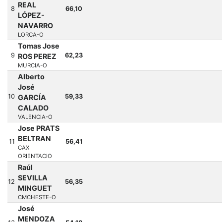
REAL
8
66,10
LÓPEZ-
NAVARRO
LORCA-O
Tomas Jose
9
62,23
ROS PEREZ
MURCIA-O
Alberto
José
10
59,33
GARCÍA
CALADO
VALENCIA-O
Jose PRATS
BELTRAN
11
56,41
CAX
ORIENTACIO
Raúl
SEVILLA
12
56,35
MINGUET
CMCHESTE-O
José
MENDOZA