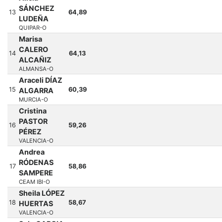
SÁNCHEZ
13
64,89
LUDEÑA
QUIPAR-O
Marisa
CALERO
14
64,13
ALCAÑIZ
ALMANSA-O
Araceli DÍAZ
15
60,39
ALGARRA
MURCIA-O
Cristina
PASTOR
16
59,26
PÉREZ
VALENCIA-O
Andrea
RÓDENAS
17
58,86
SAMPERE
CEAM IBI-O
Sheila LÓPEZ
18
58,67
HUERTAS
VALENCIA-O