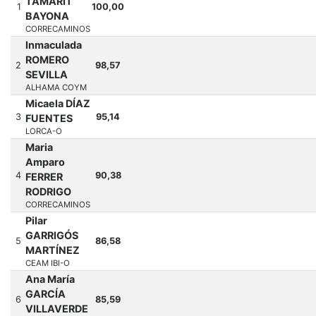
TAMARIT
1
100,00
BAYONA
CORRECAMINOS
Inmaculada
ROMERO
2
98,57
SEVILLA
ALHAMA COYM
Micaela DÍAZ
3
95,14
FUENTES
LORCA-O
Maria
Amparo
4
90,38
FERRER
RODRIGO
CORRECAMINOS
Pilar
GARRIGÓS
5
86,58
MARTÍNEZ
CEAM IBI-O
Ana María
GARCÍA
6
85,59
VILLAVERDE