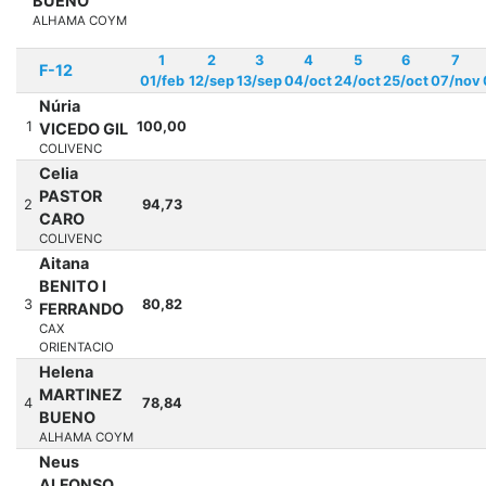
BUENO
ALHAMA COYM
1
2
3
4
5
6
7
F-12
01/feb
12/sep
13/sep
04/oct
24/oct
25/oct
07/nov
Núria
1
100,00
VICEDO GIL
COLIVENC
Celia
PASTOR
2
94,73
CARO
COLIVENC
Aitana
BENITO I
3
80,82
FERRANDO
CAX
ORIENTACIO
Helena
MARTINEZ
4
78,84
BUENO
ALHAMA COYM
Neus
ALFONSO