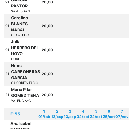
21
20,00
PASTOR
SANT JOAN
Carolina
BLANES
21
20,00
NADAL
CEAM IBI-O
Julia
HERRERO DEL
21
20,00
HOYO
COAB
Neus
CARBONERAS
21
20,00
GARCIA
CAX ORIENTACIO
Maria Pilar
21
20,00
GÓMEZ TENA
VALENCIA-O
1
2
3
4
5
6
7
F-55
01/feb
12/sep
13/sep
04/oct
24/oct
25/oct
07/nov
Ana Isabel