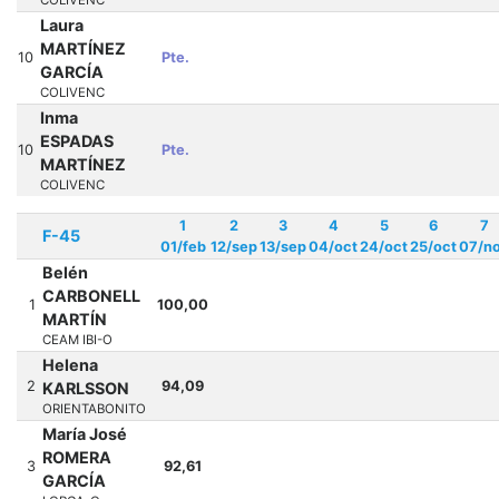
Laura
MARTÍNEZ
10
Pte.
GARCÍA
COLIVENC
Inma
ESPADAS
10
Pte.
MARTÍNEZ
COLIVENC
1
2
3
4
5
6
7
F-45
01/feb
12/sep
13/sep
04/oct
24/oct
25/oct
07/n
Belén
CARBONELL
1
100,00
MARTÍN
CEAM IBI-O
Helena
2
94,09
KARLSSON
ORIENTABONITO
María José
ROMERA
3
92,61
GARCÍA