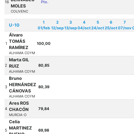
16
Pte.
MOLES
COLIVENC
1
2
3
4
5
6
7
U-10
01/feb
12/sep
13/sep
04/oct
24/oct
25/oct
07/nov
Álvaro
TOMÁS
1
100,00
RAMÍREZ
ALHAMA COYM
Marta GIL
2
80,85
RUIZ
ALHAMA COYM
Bruno
HERNÁNDEZ
3
80,39
CÁNOVAS
ALHAMA COYM
Ares ROS
4
79,84
CHACÓN
MURCIA-O
Celia
MARTINEZ
5
69,98