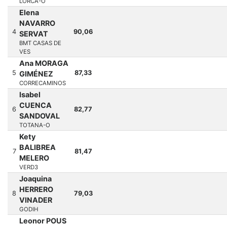
LORCA-O
Elena
NAVARRO
4
90,06
SERVAT
BMT CASAS DE
VES
Ana MORAGA
5
87,33
GIMÉNEZ
CORRECAMINOS
Isabel
CUENCA
6
82,77
SANDOVAL
TOTANA-O
Kety
BALIBREA
7
81,47
MELERO
VERD3
Joaquina
HERRERO
8
79,03
VINADER
GODIH
Leonor POUS