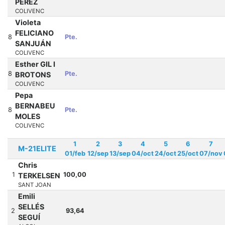
PÉREZ
COLIVENC
Violeta
FELICIANO
8
Pte.
SANJUÁN
COLIVENC
Esther GIL I
8
Pte.
BROTONS
COLIVENC
Pepa
BERNABEU
8
Pte.
MOLES
COLIVENC
1
2
3
4
5
6
7
M-21ELITE
01/feb
12/sep
13/sep
04/oct
24/oct
25/oct
07/nov
Chris
1
100,00
TERKELSEN
SANT JOAN
Emili
SELLÉS
2
93,64
SEGUÍ