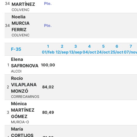
34
Pte.
MARTÍNEZ
COLIVENC
Noelia
MURCIA
34
Pte.
FERRIZ
COLIVENC
1
2
3
4
5
6
7
F-35
01/feb
12/sep
13/sep
04/oct
24/oct
25/oct
07/no
Elena
1
100,00
SAFRONOVA
ALCOI
Rocío
VILAPLANA
2
84,02
MONZÓ
CORRECAMINOS
Mónica
MARTÍNEZ
3
80,49
GÓMEZ
MURCIA-O
María
CORTIJOS