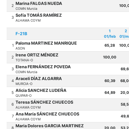
Marina FALGAS NUEDA
2
100,
COMN Murcia
Sofía TOMÁS RAMÍREZ
3
ALHAMA COYM
1
2
F-21B
01/feb
01/m
Paloma MARTINEZ MANRIQUE
1
65,28
100,
ASON
Irene ORTIZ MÉNDEZ
2
100,00
TOTANA-O
Elena FERNÁNDEZ POVEDA
3
69,6
COMN Murcia
Araceli DÍAZ ALGARRA
4
60,39
68,
MURCIA-O
Alicia SANCHEZ LUDEÑA
5
64,89
20,
QUIPAR-O
Teresa SÁNCHEZ CHUECOS
6
58,5
ALHAMA COYM
Ana María SÁNCHEZ CHUECOS
7
49,
ALHAMA COYM
Maria Dolores GARCIA MARTINEZ
8
20,00
53,