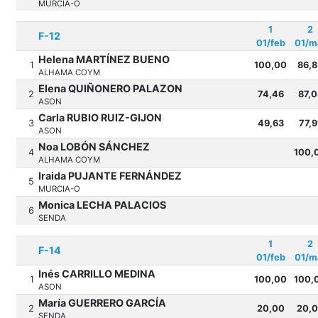
MURCIA-O
1
2
F-12
01/feb
01/m
Helena MARTÍNEZ BUENO
1
100,00
86,8
ALHAMA COYM
Elena QUIÑONERO PALAZON
2
74,46
87,0
ASON
Carla RUBIO RUIZ-GIJON
3
49,63
77,9
ASON
Noa LOBÓN SÁNCHEZ
4
100,
ALHAMA COYM
Iraida PUJANTE FERNÁNDEZ
5
MURCIA-O
Monica LECHA PALACIOS
6
SENDA
1
2
F-14
01/feb
01/m
Inés CARRILLO MEDINA
1
100,00
100,
ASON
María GUERRERO GARCÍA
2
20,00
20,
SENDA