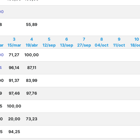
00
8
55,89
3
4
5
6
7
8
9
10
ar
15/mar
19/abr
12/sep
13/sep
27/sep
04/oct
11/oct
18/o
00
71,27
100,00
4
96,14
87,11
00
91,37
83,99
9
97,46
97,76
5
100,00
00
20,00
73,23
45
94,25