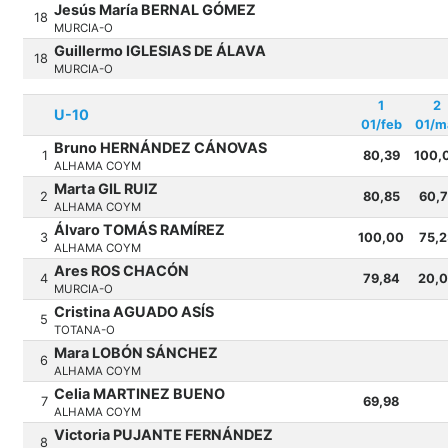
Jesús María BERNAL GÓMEZ
18
MURCIA-O
Guillermo IGLESIAS DE ÁLAVA
18
MURCIA-O
1
2
U-10
01/feb
01/m
Bruno HERNÁNDEZ CÁNOVAS
1
80,39
100,
ALHAMA COYM
Marta GIL RUIZ
2
80,85
60,
ALHAMA COYM
Álvaro TOMÁS RAMÍREZ
3
100,00
75,2
ALHAMA COYM
Ares ROS CHACÓN
4
79,84
20,
MURCIA-O
Cristina AGUADO ASÍS
5
TOTANA-O
Mara LOBÓN SÁNCHEZ
6
ALHAMA COYM
Celia MARTINEZ BUENO
7
69,98
ALHAMA COYM
Victoria PUJANTE FERNÁNDEZ
8