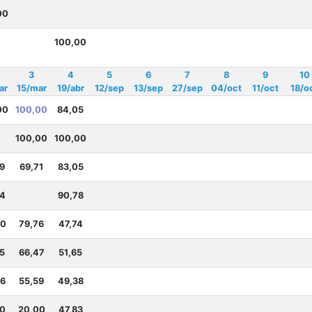
00
100,00
3
4
5
6
7
8
9
10
ar
15/mar
19/abr
12/sep
13/sep
27/sep
04/oct
11/oct
18/o
00
100,00
84,05
100,00
100,00
9
69,71
83,05
04
90,78
00
79,76
47,74
5
66,47
51,65
66
55,59
49,38
20
20,00
47,83