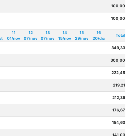
100,00
100,00
11
12
13
14
15
16
Total
ct
01/nov
07/nov
07/nov
15/nov
29/nov
20/dic
349,33
300,00
222,45
219,21
212,39
176,67
154,63
141,03