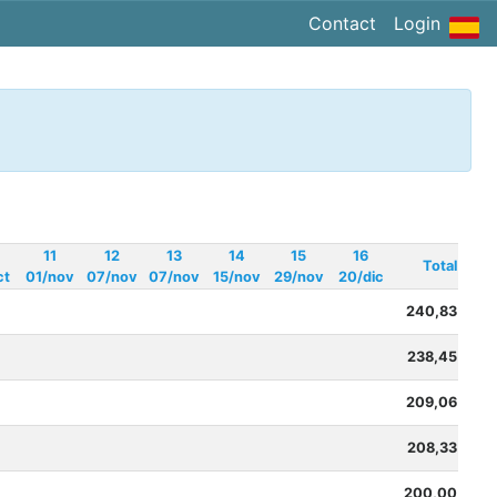
Contact
Login
11
12
13
14
15
16
Total
ct
01/nov
07/nov
07/nov
15/nov
29/nov
20/dic
240,83
238,45
209,06
208,33
200,00