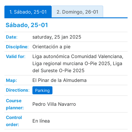
1. Sábado, 25-01
2. Domingo, 26-01
Sábado, 25-01
:
saturday, 25 jan 2025
Date
:
Orientación a pie
Discipline
:
Liga autonómica Comunidad Valenciana,
Valid for
Liga regional murciana O-Pie 2025, Liga
del Sureste O-Pie 2025
El Pinar de la Almudema
Map:
:
Directions
Parking
Course
Pedro Villa Navarro
planner:
Control
En línea
order: