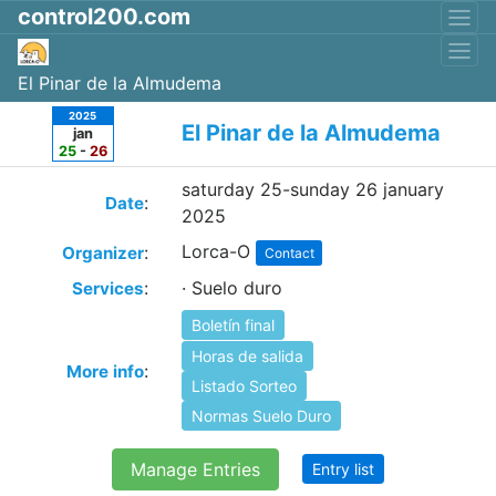
control200.com
El Pinar de la Almudema
2025
El Pinar de la Almudema
jan
25
-
26
saturday 25-sunday 26 january
:
Date
2025
Lorca-O
:
Organizer
Contact
:
· Suelo duro
Services
Boletín final
Horas de salida
:
More info
Listado Sorteo
Normas Suelo Duro
Manage Entries
Entry list