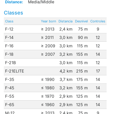
Media/Middle
Distance:
Classes
Class
Year born
Distancia
Desnivel
Controles
F-12
≥ 2013
2,4 km
75 m
9
F-14
≥ 2011
3,0 km
90 m
12
F-16
≥ 2009
3,0 km
115 m
12
F-18
≥ 2007
3,2 km
155 m
14
F-21B
3,0 km
115 m
12
F-21ELITE
4,2 km
215 m
17
F-35
≤ 1990
3,7 km
175 m
14
F-45
≤ 1980
3,2 km
155 m
14
F-55
≤ 1970
2,9 km
125 m
14
F-65
≤ 1960
2,9 km
125 m
14
M-12
≥ 2013
2,4 km
75 m
9