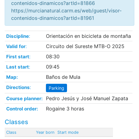
contenidos-dinamicos?artId=81866
https://murcianatural.carm.es/web/guest/visor-
contenidos-dinamicos?artId=81961
:
Orientación en bicicleta de montaña
Discipline
:
Circuito del Sureste MTB-O 2025
Valid for
:
08:30
First start
:
09:45
Last start
Baños de Mula
Map:
:
Directions
Parking
Pedro Jesús y José Manuel Zapata
Course planner:
Rogaine 3 horas
Control order:
Classes
Class
Year born
Start mode