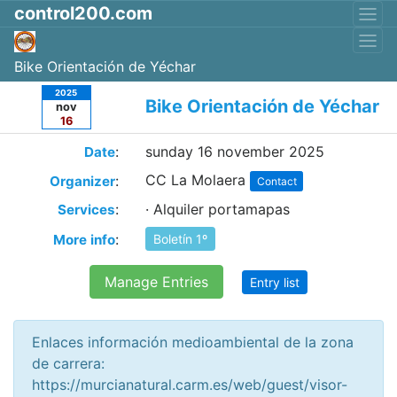
control200.com
Bike Orientación de Yéchar
2025
Bike Orientación de Yéchar
nov
16
:
sunday 16 november 2025
Date
CC La Molaera
:
Organizer
Contact
:
· Alquiler portamapas
Services
:
More info
Boletín 1º
Manage Entries
Entry list
Enlaces información medioambiental de la zona
de carrera:
https://murcianatural.carm.es/web/guest/visor-