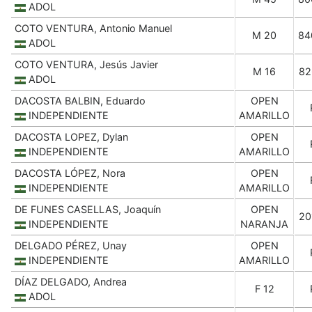
ADOL
COTO VENTURA, Antonio Manuel
M 20
84
ADOL
COTO VENTURA, Jesús Javier
M 16
82
ADOL
DACOSTA BALBIN, Eduardo
OPEN
INDEPENDIENTE
AMARILLO
DACOSTA LOPEZ, Dylan
OPEN
INDEPENDIENTE
AMARILLO
DACOSTA LÓPEZ, Nora
OPEN
INDEPENDIENTE
AMARILLO
DE FUNES CASELLAS, Joaquín
OPEN
20
INDEPENDIENTE
NARANJA
DELGADO PÉREZ, Unay
OPEN
INDEPENDIENTE
AMARILLO
DÍAZ DELGADO, Andrea
F 12
ADOL