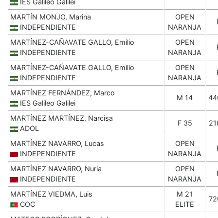
IES Galileo Galilei
MARTÍN MONJO, Marina
OPEN
INDEPENDIENTE
NARANJA
MARTÍNEZ-CAÑAVATE GALLO, Emilio
OPEN
INDEPENDIENTE
NARANJA
MARTÍNEZ-CAÑAVATE GALLO, Emilio
OPEN
INDEPENDIENTE
NARANJA
MARTÍNEZ FERNÁNDEZ, Marco
M 14
44
IES Galileo Galilei
MARTÍNEZ MARTÍNEZ, Narcisa
F 35
21
ADOL
MARTÍNEZ NAVARRO, Lucas
OPEN
INDEPENDIENTE
NARANJA
MARTÍNEZ NAVARRO, Nuria
OPEN
INDEPENDIENTE
NARANJA
MARTÍNEZ VIEDMA, Luis
M 21
72
COC
ELITE