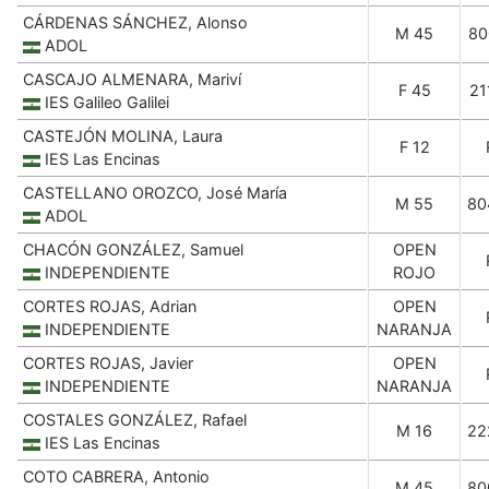
CÁRDENAS SÁNCHEZ, Alonso
M 45
80
ADOL
CASCAJO ALMENARA, Mariví
F 45
21
IES Galileo Galilei
CASTEJÓN MOLINA, Laura
F 12
IES Las Encinas
CASTELLANO OROZCO, José María
M 55
80
ADOL
CHACÓN GONZÁLEZ, Samuel
OPEN
INDEPENDIENTE
ROJO
CORTES ROJAS, Adrian
OPEN
INDEPENDIENTE
NARANJA
CORTES ROJAS, Javier
OPEN
INDEPENDIENTE
NARANJA
COSTALES GONZÁLEZ, Rafael
M 16
22
IES Las Encinas
COTO CABRERA, Antonio
M 45
80