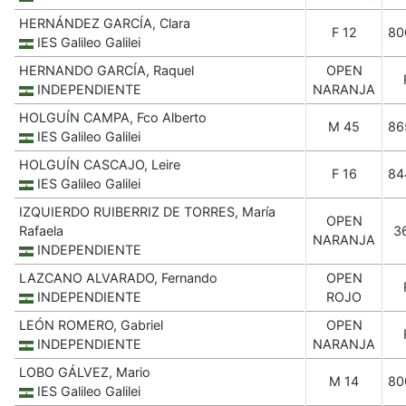
HERNÁNDEZ GARCÍA, Clara
F 12
80
IES Galileo Galilei
HERNANDO GARCÍA, Raquel
OPEN
INDEPENDIENTE
NARANJA
HOLGUÍN CAMPA, Fco Alberto
M 45
86
IES Galileo Galilei
HOLGUÍN CASCAJO, Leire
F 16
84
IES Galileo Galilei
IZQUIERDO RUIBERRIZ DE TORRES, María
OPEN
Rafaela
3
NARANJA
INDEPENDIENTE
LAZCANO ALVARADO, Fernando
OPEN
INDEPENDIENTE
ROJO
LEÓN ROMERO, Gabriel
OPEN
INDEPENDIENTE
NARANJA
LOBO GÁLVEZ, Mario
M 14
80
IES Galileo Galilei