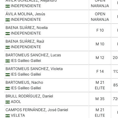
ÁVILA GONZÁLEZ, Alejandro
OPEN
INDEPENDIENTE
NARANJA
ÁVILA MOLINA, Jesús
OPEN
INDEPENDIENTE
NARANJA
BAENA SUÁREZ, Noelia
F 10
INDEPENDIENTE
BAENA SUÁREZ, Raúl
M 10
INDEPENDIENTE
BARTOMEUS SANCHEZ, Lucas
M 12
20
IES Galileo Galilei
BARTOMEUS SANCHEZ, Violeta
F 14
11
IES Galileo Galilei
BARTOMEUS, Nacho
M 21
85
IES Galileo Galilei
ELITE
BRULL RODRÍGUEZ, Daniel
M 35
72
ADOL
CAMPOS FERNÁNDEZ, José Daniel
M 21
VELETA
ELITE