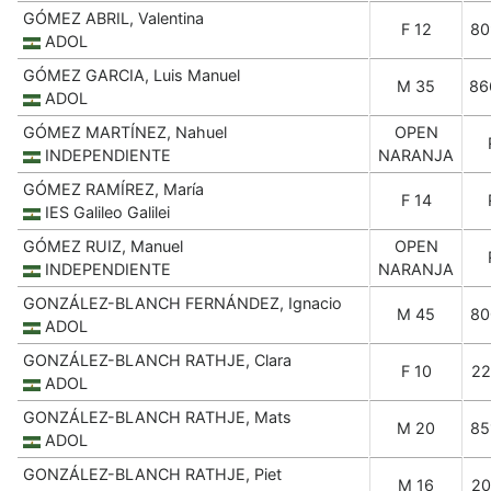
GÓMEZ ABRIL, Valentina
F 12
80
ADOL
GÓMEZ GARCIA, Luis Manuel
M 35
86
ADOL
GÓMEZ MARTÍNEZ, Nahuel
OPEN
INDEPENDIENTE
NARANJA
GÓMEZ RAMÍREZ, María
F 14
IES Galileo Galilei
GÓMEZ RUIZ, Manuel
OPEN
INDEPENDIENTE
NARANJA
GONZÁLEZ-BLANCH FERNÁNDEZ, Ignacio
M 45
80
ADOL
GONZÁLEZ-BLANCH RATHJE, Clara
F 10
22
ADOL
GONZÁLEZ-BLANCH RATHJE, Mats
M 20
85
ADOL
GONZÁLEZ-BLANCH RATHJE, Piet
M 16
20