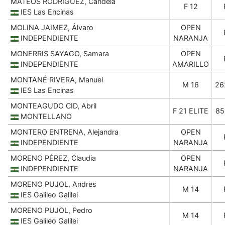
MATEOS RODRÍGUEZ, Candela
F 12
IES Las Encinas
MOLINA JAIMEZ, Álvaro
OPEN
INDEPENDIENTE
NARANJA
MONERRIS SAYAGO, Samara
OPEN
INDEPENDIENTE
AMARILLO
MONTANÉ RIVERA, Manuel
M 16
26
IES Las Encinas
MONTEAGUDO CID, Abril
F 21 ELITE
85
MONTELLANO
MONTERO ENTRENA, Alejandra
OPEN
INDEPENDIENTE
NARANJA
MORENO PÉREZ, Claudia
OPEN
INDEPENDIENTE
NARANJA
MORENO PUJOL, Andres
M 14
IES Galileo Galilei
MORENO PUJOL, Pedro
M 14
IES Galileo Galilei