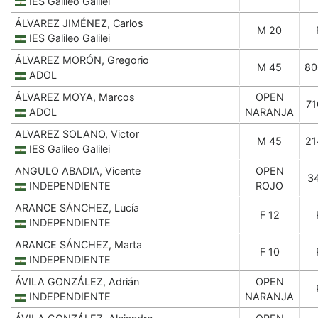
IES Galileo Galilei
ÁLVAREZ JIMÉNEZ, Carlos
M 20
IES Galileo Galilei
ÁLVAREZ MORÓN, Gregorio
M 45
80
ADOL
ÁLVAREZ MOYA, Marcos
OPEN
71
ADOL
NARANJA
ALVAREZ SOLANO, Victor
M 45
21
IES Galileo Galilei
ANGULO ABADIA, Vicente
OPEN
3
INDEPENDIENTE
ROJO
ARANCE SÁNCHEZ, Lucía
F 12
INDEPENDIENTE
ARANCE SÁNCHEZ, Marta
F 10
INDEPENDIENTE
ÁVILA GONZÁLEZ, Adrián
OPEN
INDEPENDIENTE
NARANJA