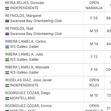
REINA ROJAS, Gonzalo
OPEN
INDEPENDIENTE
NARANJA
REYNOLDS, Margaret
F 55
86
Swansea Bay Orienteering Club
REYNOLDS, Niall
M 55
85
Swansea Bay Orienteering Club
RIBERA LAMELA, Carlos
M 14
44
IES Galileo Galilei
RIBERA LAMELA, Julia
F 12
IES Galileo Galilei
RIBERA LAMELA, Manuela
F 16
20
IES Galileo Galilei
RODELAS DIAZ, Jose Javier
OPEN
INDEPENDIENTE
ROJO
RODRÍGUEZ CÓZAR, Diego
M 10
72
MONTELLANO
RODRÍGUEZ CÓZAR, Emma
OPEN
21
MONTELLANO
AMARILLO