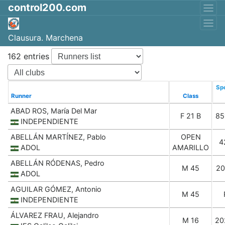
control200.com
Clausura. Marchena
162 entries
Spo
Runner
Class
ABAD ROS, María Del Mar
F 21 B
85
INDEPENDIENTE
ABELLÁN MARTÍNEZ, Pablo
OPEN
4
ADOL
AMARILLO
ABELLÁN RÓDENAS, Pedro
M 45
20
ADOL
AGUILAR GÓMEZ, Antonio
M 45
INDEPENDIENTE
ÁLVAREZ FRAU, Alejandro
M 16
20