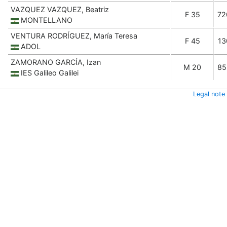
VAZQUEZ VAZQUEZ, Beatriz
F 35
72
MONTELLANO
VENTURA RODRÍGUEZ, María Teresa
F 45
13
ADOL
ZAMORANO GARCÍA, Izan
M 20
85
IES Galileo Galilei
Legal note