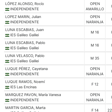
LÓPEZ ALONSO, Rocío
OPEN
INDEPENDIENTE
AMARILLO
LOPEZ MARIN, Julian
OPEN
INDEPENDIENTE
NARANJA
LUNA ESCABIAS, Juan
M 16
IES Galileo Galilei
LUNA ESCABIAS, Pablo
M 16
IES Galileo Galilei
LUNA VELASCO, Pablo
M 35
IES Galileo Galilei
LUQUE PÉREZ, Cayetana
OPEN
INDEPENDIENTE
NARANJA
LUQUE RAMOS, Noemí
F 12
IES Las Encinas
MARQUEZ PAVON, María Vanesa
OPEN
INDEPENDIENTE
NARANJA
MARTIN GARCIA, Marta
F 14
22