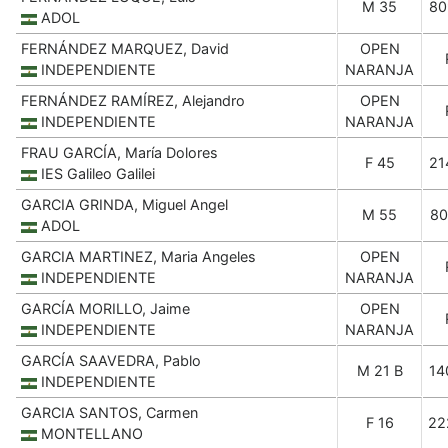
M 35
80
ADOL
FERNÁNDEZ MARQUEZ, David
OPEN
INDEPENDIENTE
NARANJA
FERNÁNDEZ RAMÍREZ, Alejandro
OPEN
INDEPENDIENTE
NARANJA
FRAU GARCÍA, María Dolores
F 45
21
IES Galileo Galilei
GARCIA GRINDA, Miguel Angel
M 55
80
ADOL
GARCIA MARTINEZ, Maria Angeles
OPEN
INDEPENDIENTE
NARANJA
GARCÍA MORILLO, Jaime
OPEN
INDEPENDIENTE
NARANJA
GARCÍA SAAVEDRA, Pablo
M 21 B
14
INDEPENDIENTE
GARCIA SANTOS, Carmen
F 16
22
MONTELLANO