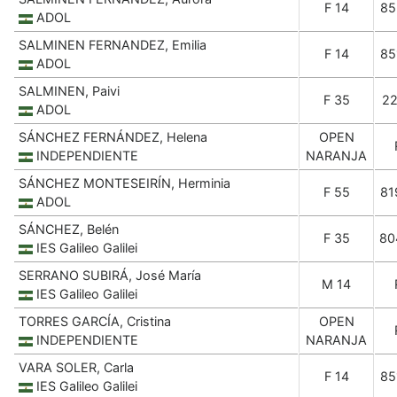
F 14
85
ADOL
SALMINEN FERNANDEZ, Emilia
F 14
85
ADOL
SALMINEN, Paivi
F 35
22
ADOL
SÁNCHEZ FERNÁNDEZ, Helena
OPEN
INDEPENDIENTE
NARANJA
SÁNCHEZ MONTESEIRÍN, Herminia
F 55
81
ADOL
SÁNCHEZ, Belén
F 35
80
IES Galileo Galilei
SERRANO SUBIRÁ, José María
M 14
IES Galileo Galilei
TORRES GARCÍA, Cristina
OPEN
INDEPENDIENTE
NARANJA
VARA SOLER, Carla
F 14
85
IES Galileo Galilei