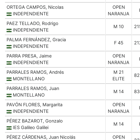
ORTEGA CAMPOS, Nicolas
OPEN
INDEPENDIENTE
NARANJA
PAEZ TELLADO, Rodrigo
M 10
21
INDEPENDIENTE
PALMA FERNÁNDEZ, Gracia
F 45
21
INDEPENDIENTE
PARRA PRESA, Jaime
OPEN
INDEPENDIENTE
NARANJA
PARRALES RAMOS, Andrés
M 21
82
MONTELLANO
ELITE
PARRALES RAMOS, Juan
M 14
83
MONTELLANO
PAVÓN FLORES, Margarita
OPEN
INDEPENDIENTE
NARANJA
PÉREZ BAZAROT, Gonzalo
M 14
IES Galileo Galilei
PÉREZ CÁRDENAS, Juan Nicolás
OPEN