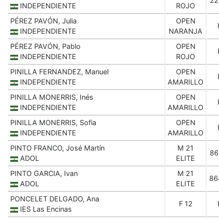
22
INDEPENDIENTE
ROJO
PÉREZ PAVÓN, Julia
OPEN
INDEPENDIENTE
NARANJA
PÉREZ PAVÓN, Pablo
OPEN
INDEPENDIENTE
ROJO
PINILLA FERNANDEZ, Manuel
OPEN
INDEPENDIENTE
AMARILLO
PINILLA MONERRIS, Inés
OPEN
INDEPENDIENTE
AMARILLO
PINILLA MONERRIS, Sofia
OPEN
INDEPENDIENTE
AMARILLO
PINTO FRANCO, José Martín
M 21
86
ADOL
ELITE
PINTO GARCIA, Ivan
M 21
86
ADOL
ELITE
PONCELET DELGADO, Ana
F 12
IES Las Encinas