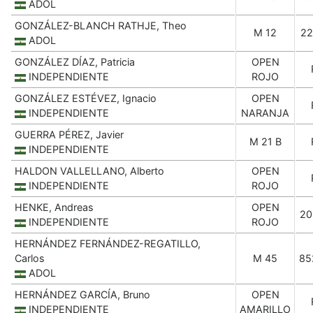
ADOL
GONZÁLEZ-BLANCH RATHJE, Theo
M 12
22
ADOL
GONZÁLEZ DÍAZ, Patricia
OPEN
INDEPENDIENTE
ROJO
GONZÁLEZ ESTÉVEZ, Ignacio
OPEN
INDEPENDIENTE
NARANJA
GUERRA PÉREZ, Javier
M 21 B
INDEPENDIENTE
HALDON VALLELLANO, Alberto
OPEN
INDEPENDIENTE
ROJO
HENKE, Andreas
OPEN
20
INDEPENDIENTE
ROJO
HERNÁNDEZ FERNÁNDEZ-REGATILLO,
Carlos
M 45
85
ADOL
HERNÁNDEZ GARCÍA, Bruno
OPEN
INDEPENDIENTE
AMARILLO