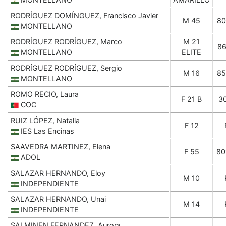
RODRÍGUEZ DOMÍNGUEZ, Francisco Javier
M 45
80
MONTELLANO
RODRÍGUEZ RODRÍGUEZ, Marco
M 21
86
MONTELLANO
ELITE
RODRÍGUEZ RODRÍGUEZ, Sergio
M 16
85
MONTELLANO
ROMO RECIO, Laura
F 21 B
3
COC
RUIZ LÓPEZ, Natalia
F 12
IES Las Encinas
SAAVEDRA MARTINEZ, Elena
F 55
80
ADOL
SALAZAR HERNANDO, Eloy
M 10
INDEPENDIENTE
SALAZAR HERNANDO, Unai
M 14
INDEPENDIENTE
SALMINEN FERNANDEZ, Aurora