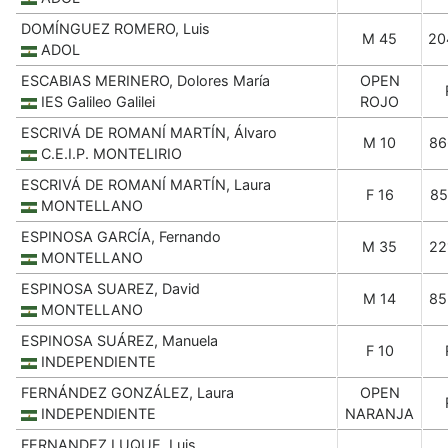
DOMÍNGUEZ ROMERO, Luis
M 45
20
ADOL
ESCABIAS MERINERO, Dolores María
OPEN
IES Galileo Galilei
ROJO
ESCRIVÁ DE ROMANÍ MARTÍN, Álvaro
M 10
86
C.E.I.P. MONTELIRIO
ESCRIVÁ DE ROMANÍ MARTÍN, Laura
F 16
85
MONTELLANO
ESPINOSA GARCÍA, Fernando
M 35
22
MONTELLANO
ESPINOSA SUAREZ, David
M 14
85
MONTELLANO
ESPINOSA SUÁREZ, Manuela
F 10
INDEPENDIENTE
FERNÁNDEZ GONZÁLEZ, Laura
OPEN
INDEPENDIENTE
NARANJA
FERNANDEZ LUQUE, Luis